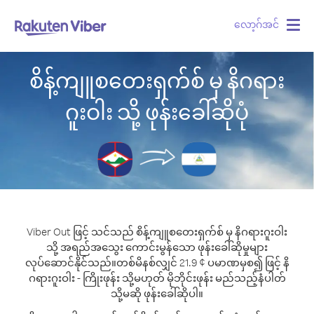
လော့ဂ်အင်
Togg
navig
စိန့်ကျူစတေးရှက်စ် မှ နိဂရား
ဂူးဝါး သို့ ဖုန်းခေါ်ဆိုပုံ
Viber Out ဖြင့် သင်သည် စိန့်ကျူစတေးရှက်စ် မှ နိဂရားဂူးဝါး
သို့ အရည်အသွေး ကောင်းမွန်သော ဖုန်းခေါ်ဆိုမှုများ
လုပ်ဆောင်နိုင်သည်။
တစ်မိနစ်လျှင် 21.9 ¢ ပမာဏမှစ၍ ဖြင့် နိ
ဂရားဂူးဝါး - ကြိုးဖုန်း သို့မဟုတ် မိုဘိုင်းဖုန်း မည်သည့်နံပါတ်
သို့မဆို ဖုန်းခေါ်ဆိုပါ။