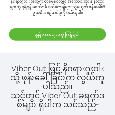
နိဂရားဂူးဝါး အတွက် တစ်မိနစ်လျှင် အကောင်းဆုံး နှုန်းထား
များကို ရရှိရန် ခရက်ဒစ် ပက်ကေ့ချ်များ သို့မဟုတ် ဖုန်းခေါ်ဆို
မှု အစီအစဉ်တစ်ခုကို ဝယ်ယူပါ။
နှုန်းထားများကို ကြည့်ပါ
Viber Out ဖြင့် နိဂရားဂူးဝါး
သို့ ဖုန်းခေါ်ခြင်းက လွယ်ကူ
ပါသည်။
သင့်တွင် Viber Out ခရက်ဒ
စ်များ ရှိပါက သင်သည်-