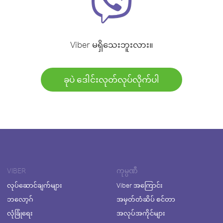
Viber မရှိသေးဘူးလား။
ခုပဲ ဒေါင်းလုတ်လုပ်လိုက်ပါ
VIBER
ကုမ္ပဏီ
လုပ်ဆောင်ချက်များ
Viber အကြောင်း
ဘလော့ဂ်
အမှတ်တံဆိပ် စင်တာ
လုံခြုံရေး
အလုပ်အကိုင်များ