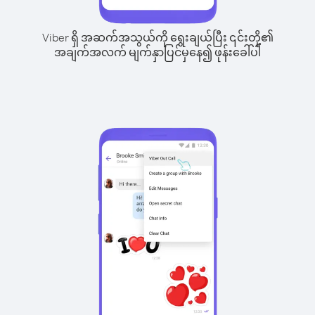
Viber ရှိ အဆက်အသွယ်ကို ရွေးချယ်ပြီး ၎င်းတို့၏
အချက်အလက် မျက်နှာပြင်မှနေ၍ ဖုန်းခေါ်ပါ