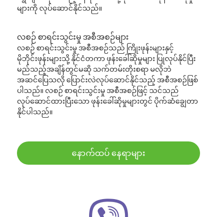
များကို လုပ်ဆောင်နိုင်သည်။
လစဉ် စာရင်းသွင်းမှု အစီအစဉ်များ
လစဉ် စာရင်းသွင်းမှု အစီအစဉ်သည် ကြိုးဖုန်းများနှင့်
မိုဘိုင်းဖုန်းများသို့ နိုင်ငံတကာ ဖုန်းခေါ်ဆိုမှုများ ပြုလုပ်နိုင်ပြီး
မည်သည့်အချိန်တွင်မဆို သက်တမ်းတိုးစရာ မလိုဘဲ
အဆင်ပြေသလို ပြောင်းလဲလုပ်ဆောင်နိုင်သည့် အစီအစဉ်ဖြစ်
ပါသည်။ လစဉ် စာရင်းသွင်းမှု အစီအစဉ်ဖြင့် သင်သည်
လုပ်ဆောင်ထားပြီးသော ဖုန်းခေါ်ဆိုမှုများတွင် ပိုက်ဆံချွေတာ
နိုင်ပါသည်။
နောက်ထပ် နေရာများ