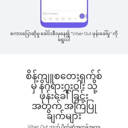
စကားပြောဆိုမှု ခေါင်းစီးမှနေ၍ “Viber Out ဖုန်းခေါ်မှု” ကို
ရွေးပါ
စိန့်ကျူစတေးရှက်စ်
မှ နိဂရားဂူးဝါး သို့
ဖုန်းခေါ်ခြင်း
အတွက် အကြံပြု
ချက်များ
Viber Out သည် ပိုက်ဆံအကုန်အကျ