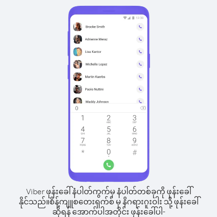
Viber ဖုန်းခေါ်နံပါတ်ကွက်မှ နံပါတ်တစ်ခုကို ဖုန်းခေါ်
နိုင်သည်။
စိန့်ကျူစတေးရှက်စ် မှ နိဂရားဂူးဝါး သို့ ဖုန်းခေါ်
ဆိုရန် အောက်ပါအတိုင်း ဖုန်းခေါ်ပါ-