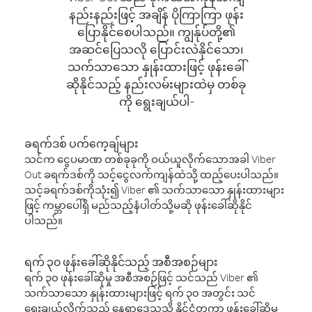
နည်းနည်းဖြင့် အချိန် ပိုကြာကြာ ဖုန်း
ပြောနိုင်စေပါသည်။ ကျွန်ုပ်တို့၏
အဆင်ပြေသလို ပြောင်းလဲနိုင်သော၊
သက်သာသော နှုန်းထားဖြင့် ဖုန်းခေါ်
ဆိုနိုင်သည့် နည်းလမ်းများထဲမှ တစ်ခု
ကို ရွေးချယ်ပါ-
ခရက်ဒစ် ပက်ကေ့ချ်များ
သင်က ငွေပမာဏ တစ်ခုခုကို ဝယ်ယူလိုက်သောအခါ Viber
Out ခရက်ဒစ်ကို သင့်ငွေလက်ကျန်ထဲသို့ ထည့်ပေးပါသည်။
သင့်ခရက်ဒစ်ကိုသုံး၍ Viber ၏ သက်သာသော နှုန်းထားများ
ဖြင့် ကမ္ဘာပေါ်ရှိ မည်သည့်နံပါတ်သို့မဆို ဖုန်းခေါ်ဆိုနိုင်
ပါသည်။
ရက် ၃၀ ဖုန်းခေါ်ဆိုနိုင်သည့် အစီအစဉ်များ
ရက် ၃၀ ဖုန်းခေါ်ဆိုမှု အစီအစဉ်ဖြင့် သင်သည် Viber ၏
သက်သာသော နှုန်းထားများဖြင့် ရက် ၃၀ အတွင်း သင်
ရွေးချယ်လိုက်သည့် နေရာဒေသသို့ နိုင်ငံတကာ ဖုန်းခေါ်ဆိုမှု