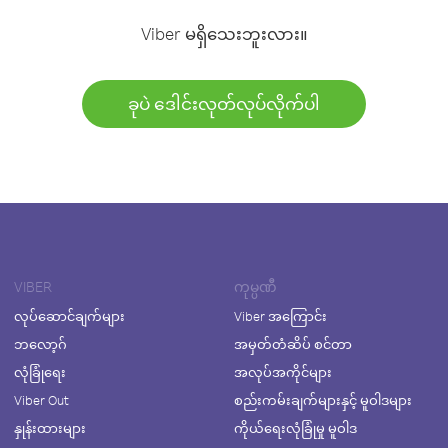
Viber မရှိသေးဘူးလား။
ခုပဲ ဒေါင်းလုတ်လုပ်လိုက်ပါ
VIBER
ကုမ္ပဏီ
လုပ်ဆောင်ချက်များ
Viber အကြောင်း
ဘလော့ဂ်
အမှတ်တံဆိပ် စင်တာ
လုံခြုံရေး
အလုပ်အကိုင်များ
Viber Out
စည်းကမ်းချက်များနှင့် မူဝါဒများ
နှုန်းထားများ
ကိုယ်ရေးလုံခြုံမှု မူဝါဒ