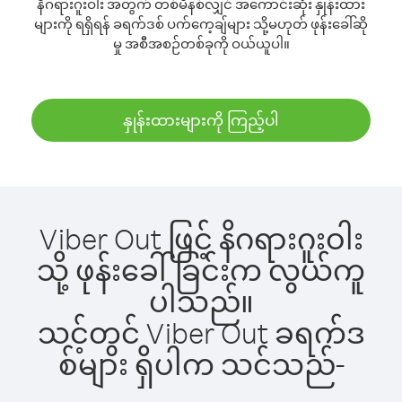
နိဂရားဂူးဝါး အတွက် တစ်မိနစ်လျှင် အကောင်းဆုံး နှုန်းထား
များကို ရရှိရန် ခရက်ဒစ် ပက်ကေ့ချ်များ သို့မဟုတ် ဖုန်းခေါ်ဆို
မှု အစီအစဉ်တစ်ခုကို ဝယ်ယူပါ။
နှုန်းထားများကို ကြည့်ပါ
Viber Out ဖြင့် နိဂရားဂူးဝါး
သို့ ဖုန်းခေါ်ခြင်းက လွယ်ကူ
ပါသည်။
သင့်တွင် Viber Out ခရက်ဒ
စ်များ ရှိပါက သင်သည်-