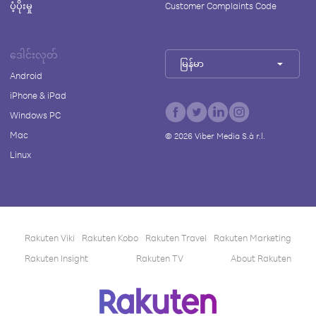
ပံ့ပိုးမှု
Customer Complaints Code
ဒေါင်းလုတ်
မြန်မာ
Android
iPhone & iPad
Windows PC
Mac
©
2026
Viber Media S.à r.l.
Linux
Rakuten Viki
Rakuten Kobo
Rakuten Travel
Rakuten Marketing
Rakuten Insight
Rakuten TV
About Rakuten