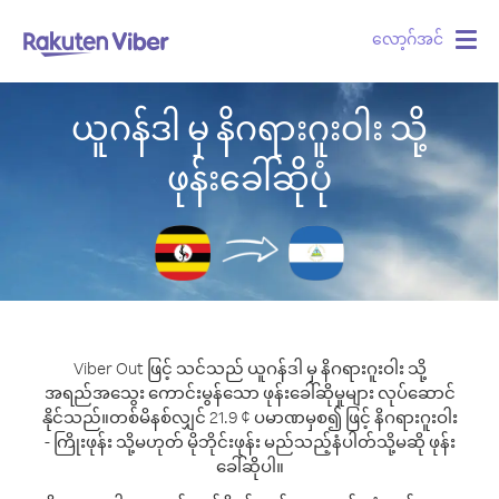
လော့ဂ်အင်
Togg
navig
ယူဂန်ဒါ မှ နိဂရားဂူးဝါး သို့
ဖုန်းခေါ်ဆိုပုံ
Viber Out ဖြင့် သင်သည် ယူဂန်ဒါ မှ နိဂရားဂူးဝါး သို့
အရည်အသွေး ကောင်းမွန်သော ဖုန်းခေါ်ဆိုမှုများ လုပ်ဆောင်
နိုင်သည်။
တစ်မိနစ်လျှင် 21.9 ¢ ပမာဏမှစ၍ ဖြင့် နိဂရားဂူးဝါး
- ကြိုးဖုန်း သို့မဟုတ် မိုဘိုင်းဖုန်း မည်သည့်နံပါတ်သို့မဆို ဖုန်း
ခေါ်ဆိုပါ။