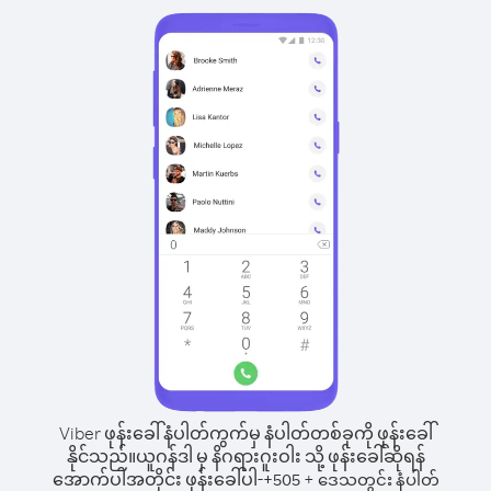
Viber ဖုန်းခေါ်နံပါတ်ကွက်မှ နံပါတ်တစ်ခုကို ဖုန်းခေါ်
နိုင်သည်။
ယူဂန်ဒါ မှ နိဂရားဂူးဝါး သို့ ဖုန်းခေါ်ဆိုရန်
အောက်ပါအတိုင်း ဖုန်းခေါ်ပါ-
+
+
505
ဒေသတွင်း နံပါတ်