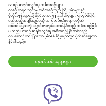
လစဉ် စာရင်းသွင်းမှု အစီအစဉ်များ
လစဉ် စာရင်းသွင်းမှု အစီအစဉ်သည် ကြိုးဖုန်းများနှင့်
မိုဘိုင်းဖုန်းများသို့ နိုင်ငံတကာ ဖုန်းခေါ်ဆိုမှုများ ပြုလုပ်နိုင်ပြီး
မည်သည့်အချိန်တွင်မဆို သက်တမ်းတိုးစရာ မလိုဘဲ
အဆင်ပြေသလို ပြောင်းလဲလုပ်ဆောင်နိုင်သည့် အစီအစဉ်ဖြစ်
ပါသည်။ လစဉ် စာရင်းသွင်းမှု အစီအစဉ်ဖြင့် သင်သည်
လုပ်ဆောင်ထားပြီးသော ဖုန်းခေါ်ဆိုမှုများတွင် ပိုက်ဆံချွေတာ
နိုင်ပါသည်။
နောက်ထပ် နေရာများ