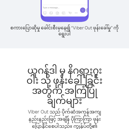
စကားပြောဆိုမှု ခေါင်းစီးမှနေ၍ “Viber Out ဖုန်းခေါ်မှု” ကို
ရွေးပါ
ယူဂန်ဒါ မှ နိဂရားဂူး
ဝါး သို့ ဖုန်းခေါ်ခြင်း
အတွက် အကြံပြု
ချက်များ
Viber Out သည် ပိုက်ဆံအကုန်အကျ
နည်းနည်းဖြင့် အချိန် ပိုကြာကြာ ဖုန်း
ပြောနိုင်စေပါသည်။ ကျွန်ုပ်တို့၏