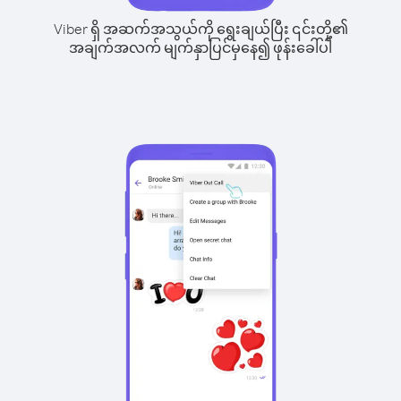
Viber ရှိ အဆက်အသွယ်ကို ရွေးချယ်ပြီး ၎င်းတို့၏
အချက်အလက် မျက်နှာပြင်မှနေ၍ ဖုန်းခေါ်ပါ