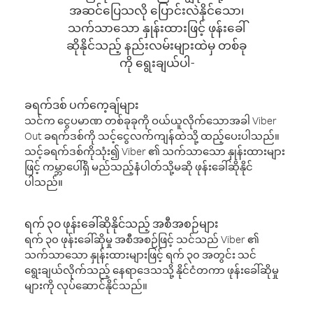
အဆင်ပြေသလို ပြောင်းလဲနိုင်သော၊
သက်သာသော နှုန်းထားဖြင့် ဖုန်းခေါ်
ဆိုနိုင်သည့် နည်းလမ်းများထဲမှ တစ်ခု
ကို ရွေးချယ်ပါ-
ခရက်ဒစ် ပက်ကေ့ချ်များ
သင်က ငွေပမာဏ တစ်ခုခုကို ဝယ်ယူလိုက်သောအခါ Viber
Out ခရက်ဒစ်ကို သင့်ငွေလက်ကျန်ထဲသို့ ထည့်ပေးပါသည်။
သင့်ခရက်ဒစ်ကိုသုံး၍ Viber ၏ သက်သာသော နှုန်းထားများ
ဖြင့် ကမ္ဘာပေါ်ရှိ မည်သည့်နံပါတ်သို့မဆို ဖုန်းခေါ်ဆိုနိုင်
ပါသည်။
ရက် ၃၀ ဖုန်းခေါ်ဆိုနိုင်သည့် အစီအစဉ်များ
ရက် ၃၀ ဖုန်းခေါ်ဆိုမှု အစီအစဉ်ဖြင့် သင်သည် Viber ၏
သက်သာသော နှုန်းထားများဖြင့် ရက် ၃၀ အတွင်း သင်
ရွေးချယ်လိုက်သည့် နေရာဒေသသို့ နိုင်ငံတကာ ဖုန်းခေါ်ဆိုမှု
များကို လုပ်ဆောင်နိုင်သည်။