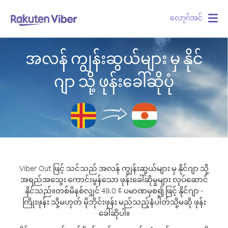
လော့ဂ်အင်
Togg
navig
အလန် ကျွန်းဆွယ်များ မှ နိုင်
ဂျာ သို့ ဖုန်းခေါ်ဆိုပုံ
Viber Out ဖြင့် သင်သည် အလန် ကျွန်းဆွယ်များ မှ နိုင်ဂျာ သို့
အရည်အသွေး ကောင်းမွန်သော ဖုန်းခေါ်ဆိုမှုများ လုပ်ဆောင်
နိုင်သည်။
တစ်မိနစ်လျှင် 49.0 ¢ ပမာဏမှစ၍ ဖြင့် နိုင်ဂျာ -
ကြိုးဖုန်း သို့မဟုတ် မိုဘိုင်းဖုန်း မည်သည့်နံပါတ်သို့မဆို ဖုန်း
ခေါ်ဆိုပါ။