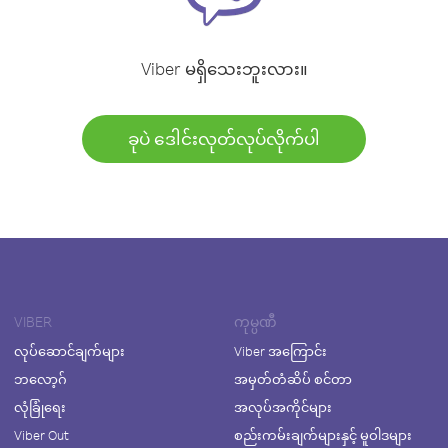
Viber မရှိသေးဘူးလား။
ခုပဲ ဒေါင်းလုတ်လုပ်လိုက်ပါ
VIBER
ကုမ္ပဏီ
လုပ်ဆောင်ချက်များ
Viber အကြောင်း
ဘလော့ဂ်
အမှတ်တံဆိပ် စင်တာ
လုံခြုံရေး
အလုပ်အကိုင်များ
Viber Out
စည်းကမ်းချက်များနှင့် မူဝါဒများ