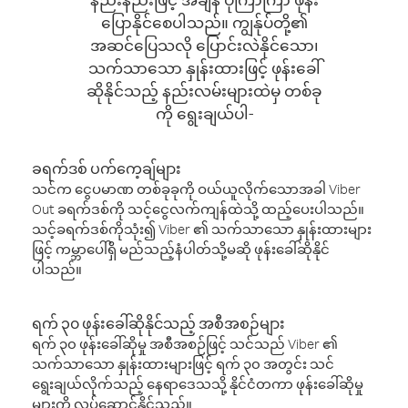
ပြောနိုင်စေပါသည်။ ကျွန်ုပ်တို့၏
အဆင်ပြေသလို ပြောင်းလဲနိုင်သော၊
သက်သာသော နှုန်းထားဖြင့် ဖုန်းခေါ်
ဆိုနိုင်သည့် နည်းလမ်းများထဲမှ တစ်ခု
ကို ရွေးချယ်ပါ-
ခရက်ဒစ် ပက်ကေ့ချ်များ
သင်က ငွေပမာဏ တစ်ခုခုကို ဝယ်ယူလိုက်သောအခါ Viber
Out ခရက်ဒစ်ကို သင့်ငွေလက်ကျန်ထဲသို့ ထည့်ပေးပါသည်။
သင့်ခရက်ဒစ်ကိုသုံး၍ Viber ၏ သက်သာသော နှုန်းထားများ
ဖြင့် ကမ္ဘာပေါ်ရှိ မည်သည့်နံပါတ်သို့မဆို ဖုန်းခေါ်ဆိုနိုင်
ပါသည်။
ရက် ၃၀ ဖုန်းခေါ်ဆိုနိုင်သည့် အစီအစဉ်များ
ရက် ၃၀ ဖုန်းခေါ်ဆိုမှု အစီအစဉ်ဖြင့် သင်သည် Viber ၏
သက်သာသော နှုန်းထားများဖြင့် ရက် ၃၀ အတွင်း သင်
ရွေးချယ်လိုက်သည့် နေရာဒေသသို့ နိုင်ငံတကာ ဖုန်းခေါ်ဆိုမှု
များကို လုပ်ဆောင်နိုင်သည်။