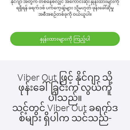
နိုင်ဂျာ အတွက် တစ်မိနစ်လျှင် အကောင်းဆုံး နှုန်းထားများကို
ရရှိရန် ခရက်ဒစ် ပက်ကေ့ချ်များ သို့မဟုတ် ဖုန်းခေါ်ဆိုမှု
အစီအစဉ်တစ်ခုကို ဝယ်ယူပါ။
နှုန်းထားများကို ကြည့်ပါ
Viber Out ဖြင့် နိုင်ဂျာ သို့
ဖုန်းခေါ်ခြင်းက လွယ်ကူ
ပါသည်။
သင့်တွင် Viber Out ခရက်ဒ
စ်များ ရှိပါက သင်သည်-