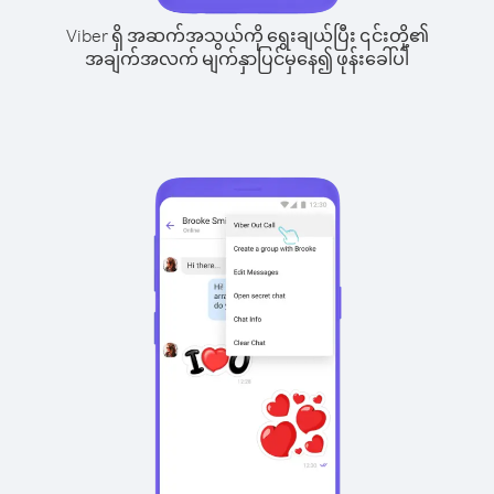
Viber ရှိ အဆက်အသွယ်ကို ရွေးချယ်ပြီး ၎င်းတို့၏
အချက်အလက် မျက်နှာပြင်မှနေ၍ ဖုန်းခေါ်ပါ