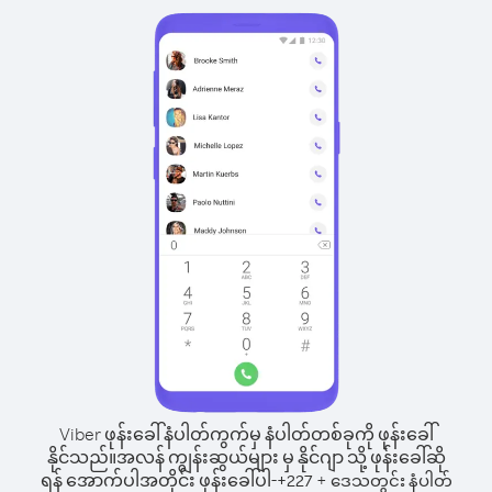
Viber ဖုန်းခေါ်နံပါတ်ကွက်မှ နံပါတ်တစ်ခုကို ဖုန်းခေါ်
နိုင်သည်။
အလန် ကျွန်းဆွယ်များ မှ နိုင်ဂျာ သို့ ဖုန်းခေါ်ဆို
ရန် အောက်ပါအတိုင်း ဖုန်းခေါ်ပါ-
+
+
227
ဒေသတွင်း နံပါတ်