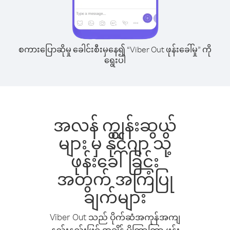
စကားပြောဆိုမှု ခေါင်းစီးမှနေ၍ “Viber Out ဖုန်းခေါ်မှု” ကို
ရွေးပါ
အလန် ကျွန်းဆွယ်
များ မှ နိုင်ဂျာ သို့
ဖုန်းခေါ်ခြင်း
အတွက် အကြံပြု
ချက်များ
Viber Out သည် ပိုက်ဆံအကုန်အကျ
နည်းနည်းဖြင့် အချိန် ပိုကြာကြာ ဖုန်း