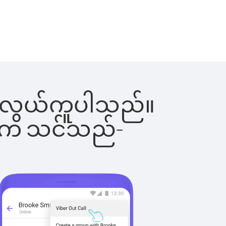
င်းက လွယ်ကူပါသည်။
ိပါက သင်သည်-