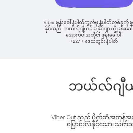
Viber ဖုန်းခေါ်နံပါတ်ကွက်မှ နံပါတ်တစ်ခုကို ဖု
နိုင်သည်။
ဘယ်လ်ဂျီယမ် မှ နိုင်ဂျာ သို့ ဖုန်းခေါ်
အောက်ပါအတိုင်း ဖုန်းခေါ်ပါ-
+
+
227
ဒေသတွင်း နံပါတ်
ဘယ်လ်ဂျီယမ်
Viber Out သည် ပိုက်ဆံအကုန်အကျ 
ပြောင်းလဲနိုင်သော၊ သက်သာသ