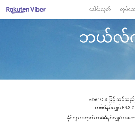
ဒေါင်းလုတ်
လုပ်ဆေ
ဘယ်လ်ဂျီယ
Viber Out ဖြင့် သင်သည် 
တစ်မိနစ်လျှင် 59.3 ¢ ပ
နိုင်ဂျာ အတွက် တစ်မိနစ်လျှင် အကောင