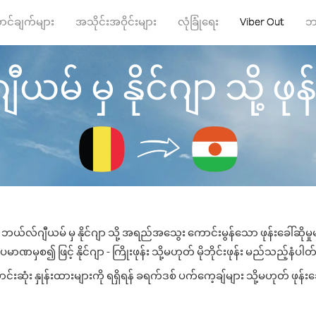
ာင်ချက်များ
အသိုင်းအဝိုင်းများ
လုံခြုံရေး
Viber Out
ဘ
မ် မှ နိုင်ဂျာ သို့ ဖုန်း
ဘယ်လ်ဂျီယမ် မှ နိုင်ဂျာ သို့ အရည်အသွေး ကောင်းမွန်သော ဖုန်းခေါ်ဆိုမှ
မာဏမှစ၍ ဖြင့် နိုင်ဂျာ - ကြိုးဖုန်း သို့မဟုတ် မိုဘိုင်းဖုန်း မည်သည့်နံပါတ်သ
်းဆုံး နှုန်းထားများကို ရရှိရန် ခရက်ဒစ် ပက်ကေ့ချ်များ သို့မဟုတ် ဖုန်း