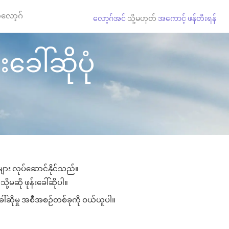
လော့ဂ်
လော့ဂ်အင်
သို့မဟုတ်
အကောင့် ဖန်တီးရန်
ခေါ်ဆိုပုံ
ုများ လုပ်ဆောင်နိုင်သည်။
ို့မဆို ဖုန်းခေါ်ဆိုပါ။
ခေါ်ဆိုမှု အစီအစဉ်တစ်ခုကို ဝယ်ယူပါ။