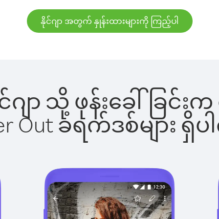
နိုင်ဂျာ အတွက် နှုန်းထားများကို ကြည့်ပါ
နိုင်ဂျာ သို့ ဖုန်းခေါ်ခြ
ber Out ခရက်ဒစ်များ ရှ