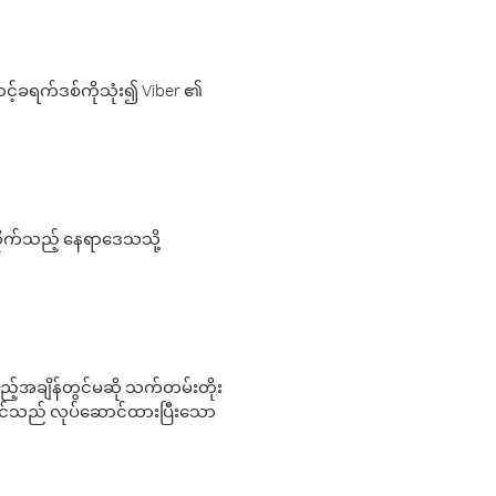
့်ခရက်ဒစ်ကိုသုံး၍ Viber ၏
လိုက်သည့် နေရာဒေသသို့
 မည်သည့်အချိန်တွင်မဆို သက်တမ်းတိုး
 သင်သည် လုပ်ဆောင်ထားပြီးသော