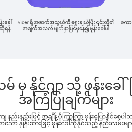
န်းခေါ်
Viber ရှိ အဆက်အသွယ်ကို ရွေးချယ်ပြီး ၎င်းတို့၏
စကားပ
ဆိုရန်
အချက်အလက် မျက်နှာပြင်မှနေ၍ ဖုန်းခေါ်ပါ
 မှ နိုင်ဂျာ သို့ ဖုန်းခေ
အကြံပြုချက်များ
နည်းနည်းဖြင့် အချိန် ပိုကြာကြာ ဖုန်းပြောနိုင်စေပ
ော နှုန်းထားဖြင့် ဖုန်းခေါ်ဆိုနိုင်သည့် နည်းလမ်းမျာ