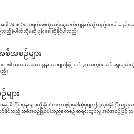
ါ Viber Out ခရက်ဒစ်ကို သင့်ငွေလက်ကျန်ထဲသို့ ထည့်ပေးပါသည်။ သင
ည့်နံပါတ်သို့မဆို ဖုန်းခေါ်ဆိုနိုင်ပါသည်။
် အစီအစဉ်များ
် Viber ၏ သက်သာသော နှုန်းထားများဖြင့် ရက် ၃၀ အတွင်း သင် ရွေးချယ်
်သည်။
ဉ်များ
့် မိုဘိုင်းဖုန်းများသို့ နိုင်ငံတကာ ဖုန်းခေါ်ဆိုမှုများ ပြုလုပ်နိုင်ပြီး
်နိုင်သည့် အစီအစဉ်ဖြစ်ပါသည်။ လစဉ် စာရင်းသွင်းမှု အစီအစဉ်ဖြင့်