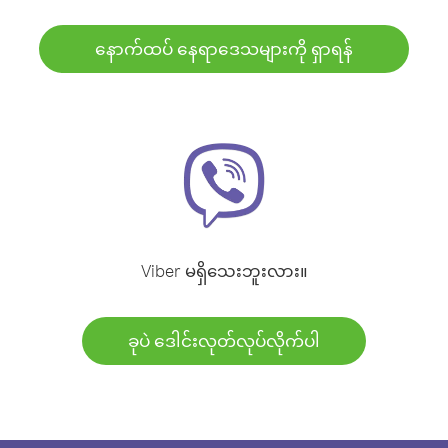
နောက်ထပ် နေရာဒေသများကို ရှာရန်
Viber မရှိသေးဘူးလား။
ခုပဲ ဒေါင်းလုတ်လုပ်လိုက်ပါ