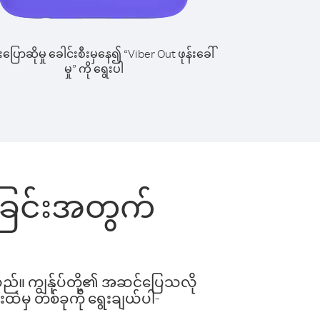
ြောဆိုမှု ခေါင်းစီးမှနေ၍ “Viber Out ဖုန်းခေါ်
မှု” ကို ရွေးပါ
ါ်ခြင်းအတွက်
ါသည်။ ကျွန်ုပ်တို့၏ အဆင်ပြေသလို
းထဲမှ တစ်ခုကို ရွေးချယ်ပါ-