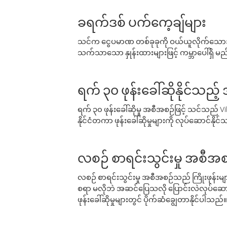
ခရက်ဒစ် ပက်ကေ့ချ်များ
သင်က ငွေပမာဏ တစ်ခုခုကို ဝယ်ယူလိုက်သောအခ
သက်သာသော နှုန်းထားများဖြင့် ကမ္ဘာပေါ်ရှိ မည်သ
ရက် ၃၀ ဖုန်းခေါ်ဆိုနိုင်သည့
ရက် ၃၀ ဖုန်းခေါ်ဆိုမှု အစီအစဉ်ဖြင့် သင်သည
နိုင်ငံတကာ ဖုန်းခေါ်ဆိုမှုများကို လုပ်ဆောင်နိုင
လစဉ် စာရင်းသွင်းမှု အစီအစ
လစဉ် စာရင်းသွင်းမှု အစီအစဉ်သည် ကြိုးဖုန်းများနှင
စရာ မလိုဘဲ အဆင်ပြေသလို ပြောင်းလဲလုပ်ဆောင
ဖုန်းခေါ်ဆိုမှုများတွင် ပိုက်ဆံချွေတာနိုင်ပါသည်။