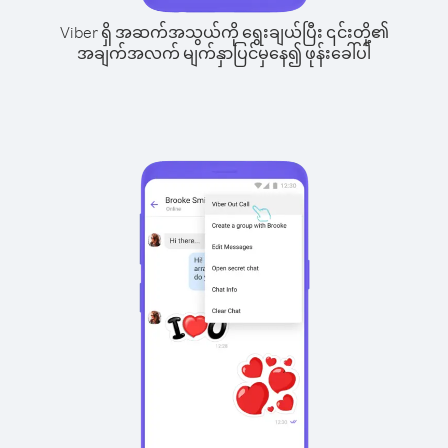
Viber ရှိ အဆက်အသွယ်ကို ရွေးချယ်ပြီး ၎င်းတို့၏
အချက်အလက် မျက်နှာပြင်မှနေ၍ ဖုန်းခေါ်ပါ