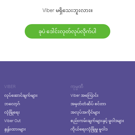
Viber မရှိသေးဘူးလား။
ခုပဲ ဒေါင်းလုတ်လုပ်လိုက်ပါ
VIBER
ကုမ္ပဏီ
လုပ်ဆောင်ချက်များ
Viber အကြောင်း
ဘလော့ဂ်
အမှတ်တံဆိပ် စင်တာ
လုံခြုံရေး
အလုပ်အကိုင်များ
Viber Out
စည်းကမ်းချက်များနှင့် မူဝါဒများ
နှုန်းထားများ
ကိုယ်ရေးလုံခြုံမှု မူဝါဒ