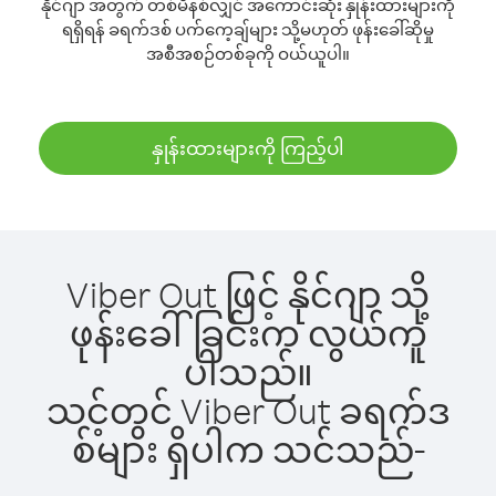
နိုင်ဂျာ အတွက် တစ်မိနစ်လျှင် အကောင်းဆုံး နှုန်းထားများကို
ရရှိရန် ခရက်ဒစ် ပက်ကေ့ချ်များ သို့မဟုတ် ဖုန်းခေါ်ဆိုမှု
အစီအစဉ်တစ်ခုကို ဝယ်ယူပါ။
နှုန်းထားများကို ကြည့်ပါ
Viber Out ဖြင့် နိုင်ဂျာ သို့
ဖုန်းခေါ်ခြင်းက လွယ်ကူ
ပါသည်။
သင့်တွင် Viber Out ခရက်ဒ
စ်များ ရှိပါက သင်သည်-