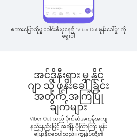
စကားပြောဆိုမှု ခေါင်းစီးမှနေ၍ “Viber Out ဖုန်းခေါ်မှု” ကို
ရွေးပါ
အင်ဒိုနီးရှား မှ နိုင်
ဂျာ သို့ ဖုန်းခေါ်ခြင်း
အတွက် အကြံပြု
ချက်များ
Viber Out သည် ပိုက်ဆံအကုန်အကျ
နည်းနည်းဖြင့် အချိန် ပိုကြာကြာ ဖုန်း
ပြောနိုင်စေပါသည်။ ကျွန်ုပ်တို့၏