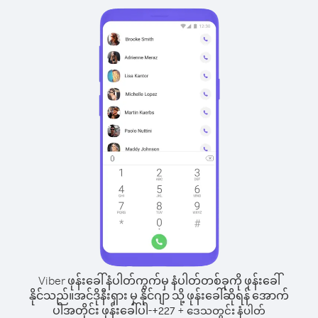
Viber ဖုန်းခေါ်နံပါတ်ကွက်မှ နံပါတ်တစ်ခုကို ဖုန်းခေါ်
နိုင်သည်။
အင်ဒိုနီးရှား မှ နိုင်ဂျာ သို့ ဖုန်းခေါ်ဆိုရန် အောက်
ပါအတိုင်း ဖုန်းခေါ်ပါ-
+
+
227
ဒေသတွင်း နံပါတ်