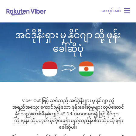
လော့ဂ်အင်
Togg
navig
အင်ဒိုနီးရှား မှ နိုင်ဂျာ သို့ ဖုန်း
ခေါ်ဆိုပုံ
Viber Out ဖြင့် သင်သည် အင်ဒိုနီးရှား မှ နိုင်ဂျာ သို့
အရည်အသွေး ကောင်းမွန်သော ဖုန်းခေါ်ဆိုမှုများ လုပ်ဆောင်
နိုင်သည်။
တစ်မိနစ်လျှင် 49.0 ¢ ပမာဏမှစ၍ ဖြင့် နိုင်ဂျာ -
ကြိုးဖုန်း သို့မဟုတ် မိုဘိုင်းဖုန်း မည်သည့်နံပါတ်သို့မဆို ဖုန်း
ခေါ်ဆိုပါ။