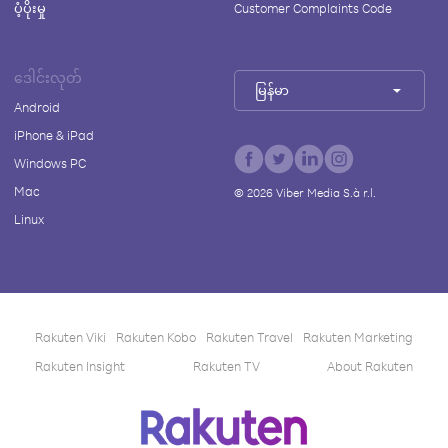
ပံ့ပိုးမှု
Customer Complaints Code
ဒေါင်းလုတ်
မြန်မာ
Android
iPhone & iPad
Windows PC
Mac
©
2026
Viber Media S.à r.l.
Linux
Rakuten Viki
Rakuten Kobo
Rakuten Travel
Rakuten Marketing
Rakuten Insight
Rakuten TV
About Rakuten