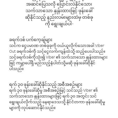
အဆင်ပြေသလို ပြောင်းလဲနိုင်သော၊
သက်သာသော နှုန်းထားဖြင့် ဖုန်းခေါ်
ဆိုနိုင်သည့် နည်းလမ်းများထဲမှ တစ်ခု
ကို ရွေးချယ်ပါ-
ခရက်ဒစ် ပက်ကေ့ချ်များ
သင်က ငွေပမာဏ တစ်ခုခုကို ဝယ်ယူလိုက်သောအခါ Viber
Out ခရက်ဒစ်ကို သင့်ငွေလက်ကျန်ထဲသို့ ထည့်ပေးပါသည်။
သင့်ခရက်ဒစ်ကိုသုံး၍ Viber ၏ သက်သာသော နှုန်းထားများ
ဖြင့် ကမ္ဘာပေါ်ရှိ မည်သည့်နံပါတ်သို့မဆို ဖုန်းခေါ်ဆိုနိုင်
ပါသည်။
ရက် ၃၀ ဖုန်းခေါ်ဆိုနိုင်သည့် အစီအစဉ်များ
ရက် ၃၀ ဖုန်းခေါ်ဆိုမှု အစီအစဉ်ဖြင့် သင်သည် Viber ၏
သက်သာသော နှုန်းထားများဖြင့် ရက် ၃၀ အတွင်း သင်
ရွေးချယ်လိုက်သည့် နေရာဒေသသို့ နိုင်ငံတကာ ဖုန်းခေါ်ဆိုမှု
များကို လုပ်ဆောင်နိုင်သည်။