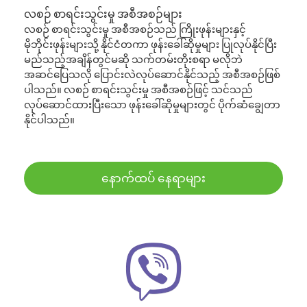
လစဉ် စာရင်းသွင်းမှု အစီအစဉ်များ
လစဉ် စာရင်းသွင်းမှု အစီအစဉ်သည် ကြိုးဖုန်းများနှင့်
မိုဘိုင်းဖုန်းများသို့ နိုင်ငံတကာ ဖုန်းခေါ်ဆိုမှုများ ပြုလုပ်နိုင်ပြီး
မည်သည့်အချိန်တွင်မဆို သက်တမ်းတိုးစရာ မလိုဘဲ
အဆင်ပြေသလို ပြောင်းလဲလုပ်ဆောင်နိုင်သည့် အစီအစဉ်ဖြစ်
ပါသည်။ လစဉ် စာရင်းသွင်းမှု အစီအစဉ်ဖြင့် သင်သည်
လုပ်ဆောင်ထားပြီးသော ဖုန်းခေါ်ဆိုမှုများတွင် ပိုက်ဆံချွေတာ
နိုင်ပါသည်။
နောက်ထပ် နေရာများ