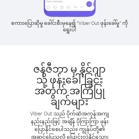
စကားပြောဆိုမှု ခေါင်းစီးမှနေ၍ “Viber Out ဖုန်းခေါ်မှု” ကို
ရွေးပါ
ဇန်ဇီဘာ မှ နိုင်ဂျာ
သို့ ဖုန်းခေါ်ခြင်း
အတွက် အကြံပြု
ချက်များ
Viber Out သည် ပိုက်ဆံအကုန်အကျ
နည်းနည်းဖြင့် အချိန် ပိုကြာကြာ ဖုန်း
ပြောနိုင်စေပါသည်။ ကျွန်ုပ်တို့၏
အဆင်ပြေသလို ပြောင်းလဲနိုင်သော၊