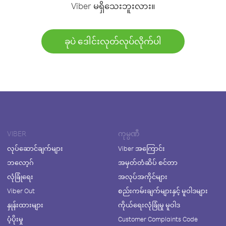
Viber မရှိသေးဘူးလား။
ခုပဲ ဒေါင်းလုတ်လုပ်လိုက်ပါ
VIBER
ကုမ္ပဏီ
လုပ်ဆောင်ချက်များ
Viber အကြောင်း
ဘလော့ဂ်
အမှတ်တံဆိပ် စင်တာ
လုံခြုံရေး
အလုပ်အကိုင်များ
Viber Out
စည်းကမ်းချက်များနှင့် မူဝါဒများ
နှုန်းထားများ
ကိုယ်ရေးလုံခြုံမှု မူဝါဒ
ပံ့ပိုးမှု
Customer Complaints Code