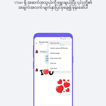
Viber ရှိ အဆက်အသွယ်ကို ရွေးချယ်ပြီး ၎င်းတို့၏
အချက်အလက် မျက်နှာပြင်မှနေ၍ ဖုန်းခေါ်ပါ