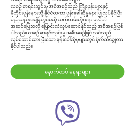
လစဉ် စာရင်းသွင်းမှု အစီအစဉ်သည် ကြိုးဖုန်းများနှင့်
မိုဘိုင်းဖုန်းများသို့ နိုင်ငံတကာ ဖုန်းခေါ်ဆိုမှုများ ပြုလုပ်နိုင်ပြီး
မည်သည့်အချိန်တွင်မဆို သက်တမ်းတိုးစရာ မလိုဘဲ
အဆင်ပြေသလို ပြောင်းလဲလုပ်ဆောင်နိုင်သည့် အစီအစဉ်ဖြစ်
ပါသည်။ လစဉ် စာရင်းသွင်းမှု အစီအစဉ်ဖြင့် သင်သည်
လုပ်ဆောင်ထားပြီးသော ဖုန်းခေါ်ဆိုမှုများတွင် ပိုက်ဆံချွေတာ
နိုင်ပါသည်။
နောက်ထပ် နေရာများ