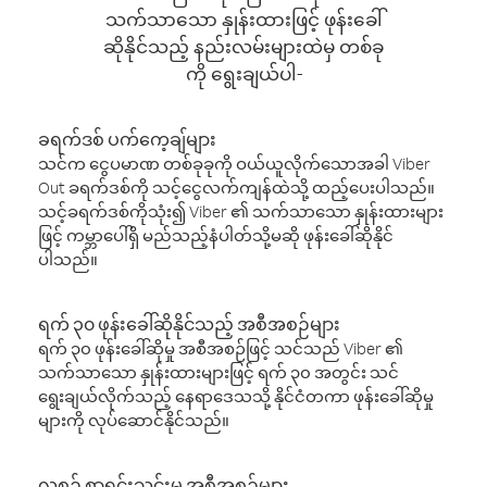
သက်သာသော နှုန်းထားဖြင့် ဖုန်းခေါ်
ဆိုနိုင်သည့် နည်းလမ်းများထဲမှ တစ်ခု
ကို ရွေးချယ်ပါ-
ခရက်ဒစ် ပက်ကေ့ချ်များ
သင်က ငွေပမာဏ တစ်ခုခုကို ဝယ်ယူလိုက်သောအခါ Viber
Out ခရက်ဒစ်ကို သင့်ငွေလက်ကျန်ထဲသို့ ထည့်ပေးပါသည်။
သင့်ခရက်ဒစ်ကိုသုံး၍ Viber ၏ သက်သာသော နှုန်းထားများ
ဖြင့် ကမ္ဘာပေါ်ရှိ မည်သည့်နံပါတ်သို့မဆို ဖုန်းခေါ်ဆိုနိုင်
ပါသည်။
ရက် ၃၀ ဖုန်းခေါ်ဆိုနိုင်သည့် အစီအစဉ်များ
ရက် ၃၀ ဖုန်းခေါ်ဆိုမှု အစီအစဉ်ဖြင့် သင်သည် Viber ၏
သက်သာသော နှုန်းထားများဖြင့် ရက် ၃၀ အတွင်း သင်
ရွေးချယ်လိုက်သည့် နေရာဒေသသို့ နိုင်ငံတကာ ဖုန်းခေါ်ဆိုမှု
များကို လုပ်ဆောင်နိုင်သည်။
လစဉ် စာရင်းသွင်းမှု အစီအစဉ်များ