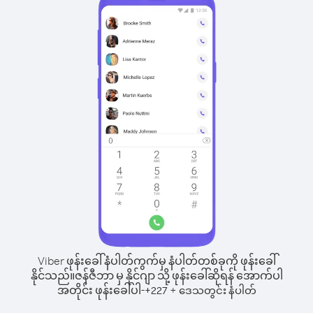
Viber ဖုန်းခေါ်နံပါတ်ကွက်မှ နံပါတ်တစ်ခုကို ဖုန်းခေါ်
နိုင်သည်။
ဇန်ဇီဘာ မှ နိုင်ဂျာ သို့ ဖုန်းခေါ်ဆိုရန် အောက်ပါ
အတိုင်း ဖုန်းခေါ်ပါ-
+
+
227
ဒေသတွင်း နံပါတ်