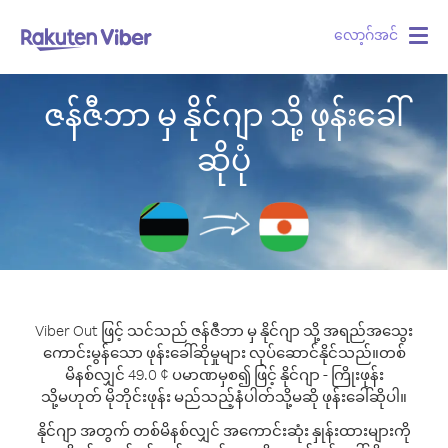
လော့ဂ်အင်
Togg
navig
ဇန်ဇီဘာ မှ နိုင်ဂျာ သို့ ဖုန်းခေါ်
ဆိုပုံ
Viber Out ဖြင့် သင်သည် ဇန်ဇီဘာ မှ နိုင်ဂျာ သို့ အရည်အသွေး
ကောင်းမွန်သော ဖုန်းခေါ်ဆိုမှုများ လုပ်ဆောင်နိုင်သည်။
တစ်
မိနစ်လျှင် 49.0 ¢ ပမာဏမှစ၍ ဖြင့် နိုင်ဂျာ - ကြိုးဖုန်း
သို့မဟုတ် မိုဘိုင်းဖုန်း မည်သည့်နံပါတ်သို့မဆို ဖုန်းခေါ်ဆိုပါ။
နိုင်ဂျာ အတွက် တစ်မိနစ်လျှင် အကောင်းဆုံး နှုန်းထားများကို