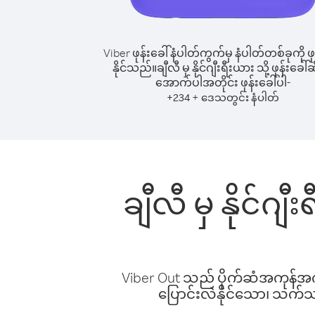
Viber ဖုန်းခေါ်နံပါတ်ကွက်မှ နံပါတ်တစ်ခုကို ဖု
နိုင်သည်။
ချီလီ မှ နိုင်ဂျီးရီးယား သို့ ဖုန်းခေါ်ဆ
အောက်ပါအတိုင်း ဖုန်းခေါ်ပါ-
+
+
234
ဒေသတွင်း နံပါတ်
ချီလီ မှ နိုင်ဂ
Viber Out သည် ပိုက်ဆံအကုန်အကျ 
ပြောင်းလဲနိုင်သော၊ သက်သာသ