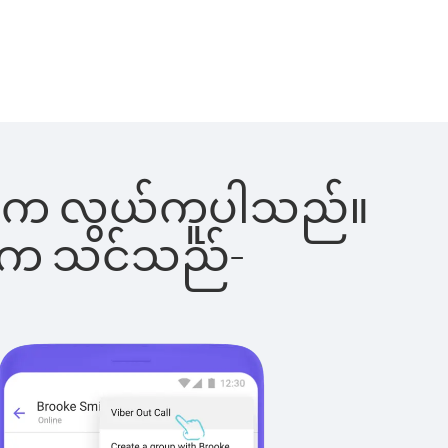
ါ်ခြင်းက လွယ်ကူပါသည်။
ိပါက သင်သည်-