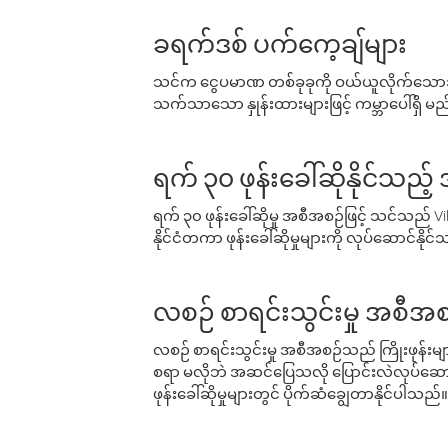
ခရက်ဒစ် ပက်ကေ့ချ်များ
သင်က ငွေပမာဏ တစ်ခုခုကို ဝယ်ယူလိုက်သောအခ
သက်သာသော နှုန်းထားများဖြင့် ကမ္ဘာပေါ်ရှိ မည်သ
ရက် ၃၀ ဖုန်းခေါ်ဆိုနိုင်သည့
ရက် ၃၀ ဖုန်းခေါ်ဆိုမှု အစီအစဉ်ဖြင့် သင်သည
နိုင်ငံတကာ ဖုန်းခေါ်ဆိုမှုများကို လုပ်ဆောင်နိုင
လစဉ် စာရင်းသွင်းမှု အစီအစ
လစဉ် စာရင်းသွင်းမှု အစီအစဉ်သည် ကြိုးဖုန်းများနှင
စရာ မလိုဘဲ အဆင်ပြေသလို ပြောင်းလဲလုပ်ဆောင
ဖုန်းခေါ်ဆိုမှုများတွင် ပိုက်ဆံချွေတာနိုင်ပါသည်။