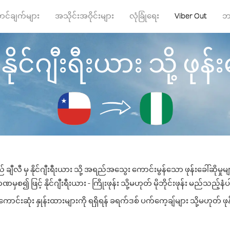
ာင်ချက်များ
အသိုင်းအဝိုင်းများ
လုံခြုံရေး
Viber Out
ဘ
နိုင်ဂျီးရီးယား သို့ ဖုန်း
 ချီလီ မှ နိုင်ဂျီးရီးယား သို့ အရည်အသွေး ကောင်းမွန်သော ဖုန်းခေါ်ဆိုမှု
မှစ၍ ဖြင့် နိုင်ဂျီးရီးယား - ကြိုးဖုန်း သို့မဟုတ် မိုဘိုင်းဖုန်း မည်သည့်နံပါ
ောင်းဆုံး နှုန်းထားများကို ရရှိရန် ခရက်ဒစ် ပက်ကေ့ချ်များ သို့မဟုတ် ဖ