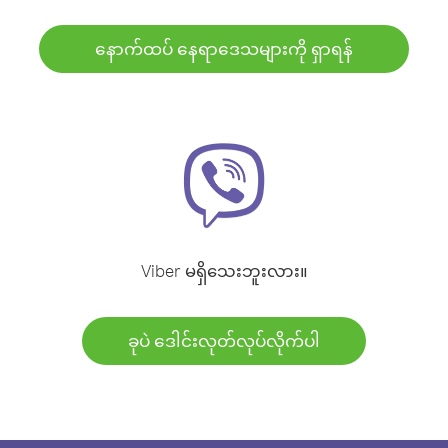
နောက်ထပ် နေရာဒေသများကို ရှာရန်
Viber မရှိသေးဘူးလား။
ခုပဲ ဒေါင်းလုတ်လုပ်လိုက်ပါ