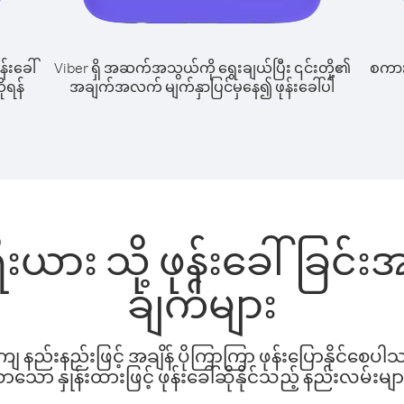
န်းခေါ်
Viber ရှိ အဆက်အသွယ်ကို ရွေးချယ်ပြီး ၎င်းတို့၏
စကားပ
ိုရန်
အချက်အလက် မျက်နှာပြင်မှနေ၍ ဖုန်းခေါ်ပါ
ျီးရီးယား သို့ ဖုန်းခေါ်ခြ
ချက်များ
နည်းနည်းဖြင့် အချိန် ပိုကြာကြာ ဖုန်းပြောနိုင်စေပ
ော နှုန်းထားဖြင့် ဖုန်းခေါ်ဆိုနိုင်သည့် နည်းလမ်းမျာ