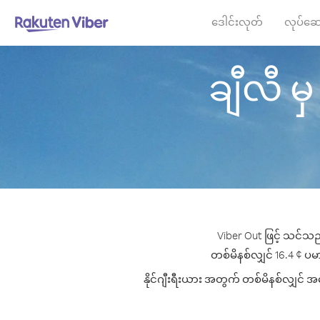
ဒေါင်းလုတ်
လုပ်ဆေ
ချီလီ မှ 
Viber Out ဖြင့် သင်သည်
တစ်မိနစ်လျှင် 16.4 ¢ ပမာဏ
နိုင်ဂျီးရီးယား အတွက် တစ်မိနစ်လျှင် အက