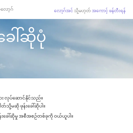
လော့ဂ်
လော့ဂ်အင်
သို့မဟုတ်
အကောင့် ဖန်တီးရန်
ခေါ်ဆိုပုံ
များ လုပ်ဆောင်နိုင်သည်။
တ်သို့မဆို ဖုန်းခေါ်ဆိုပါ။
ုန်းခေါ်ဆိုမှု အစီအစဉ်တစ်ခုကို ဝယ်ယူပါ။