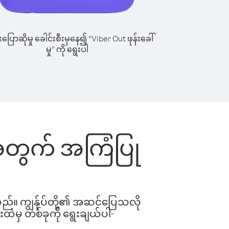
ြောဆိုမှု ခေါင်းစီးမှနေ၍ “Viber Out ဖုန်းခေါ်
မှု” ကို ရွေးပါ
င်းအတွက် အကြံပြု
ါသည်။ ကျွန်ုပ်တို့၏ အဆင်ပြေသလို
းထဲမှ တစ်ခုကို ရွေးချယ်ပါ-