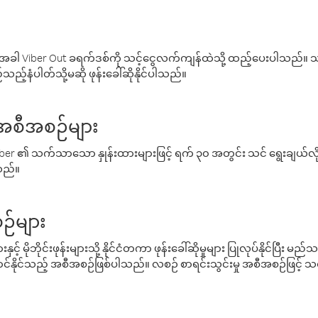
ါ Viber Out ခရက်ဒစ်ကို သင့်ငွေလက်ကျန်ထဲသို့ ထည့်ပေးပါသည်။ သင
ည့်နံပါတ်သို့မဆို ဖုန်းခေါ်ဆိုနိုင်ပါသည်။
် အစီအစဉ်များ
် Viber ၏ သက်သာသော နှုန်းထားများဖြင့် ရက် ၃၀ အတွင်း သင် ရွေးချယ်
်သည်။
ဉ်များ
့် မိုဘိုင်းဖုန်းများသို့ နိုင်ငံတကာ ဖုန်းခေါ်ဆိုမှုများ ပြုလုပ်နိုင်ပြီး
်နိုင်သည့် အစီအစဉ်ဖြစ်ပါသည်။ လစဉ် စာရင်းသွင်းမှု အစီအစဉ်ဖြင့်