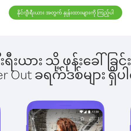
နိုင်ဂျီးရီးယား အတွက် နှုန်းထားများကို ကြည့်ပါ
်ဂျီးရီးယား သို့ ဖုန်းခေ
ber Out ခရက်ဒစ်များ ရှ