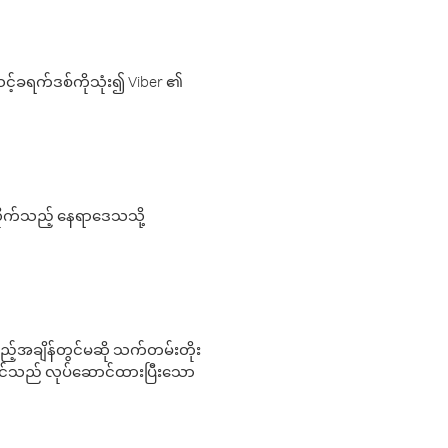
့်ခရက်ဒစ်ကိုသုံး၍ Viber ၏
လိုက်သည့် နေရာဒေသသို့
 မည်သည့်အချိန်တွင်မဆို သက်တမ်းတိုး
 သင်သည် လုပ်ဆောင်ထားပြီးသော