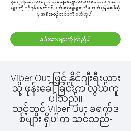
နိုင်ဂျီးရီးယား အတွက် တစ်မိနစ်လျှင် အကောင်းဆုံး နှုန်းထား
များကို ရရှိရန် ခရက်ဒစ် ပက်ကေ့ချ်များ သို့မဟုတ် ဖုန်းခေါ်ဆို
မှု အစီအစဉ်တစ်ခုကို ဝယ်ယူပါ။
နှုန်းထားများကို ကြည့်ပါ
Viber Out ဖြင့် နိုင်ဂျီးရီးယား
သို့ ဖုန်းခေါ်ခြင်းက လွယ်ကူ
ပါသည်။
သင့်တွင် Viber Out ခရက်ဒ
စ်များ ရှိပါက သင်သည်-