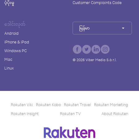
ပံ့ပိုးမှု
Customer Complaints Code
ဒေါင်းလုတ်
မြန်မာ
Android
iPhone & iPad
Windows PC
Mac
©
2026
Viber Media S.à r.l.
Linux
Rakuten Viki
Rakuten Kobo
Rakuten Travel
Rakuten Marketing
Rakuten Insight
Rakuten TV
About Rakuten