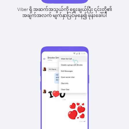
Viber ရှိ အဆက်အသွယ်ကို ရွေးချယ်ပြီး ၎င်းတို့၏
အချက်အလက် မျက်နှာပြင်မှနေ၍ ဖုန်းခေါ်ပါ