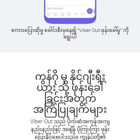
စကားပြောဆိုမှု ခေါင်းစီးမှနေ၍ “Viber Out ဖုန်းခေါ်မှု” ကို
ရွေးပါ
ကွန်ဂို မှ နိုင်ဂျီးရီး
ယား သို့ ဖုန်းခေါ်
ခြင်းအတွက်
အကြံပြုချက်များ
Viber Out သည် ပိုက်ဆံအကုန်အကျ
နည်းနည်းဖြင့် အချိန် ပိုကြာကြာ ဖုန်း
ပြောနိုင်စေပါသည်။ ကျွန်ုပ်တို့၏