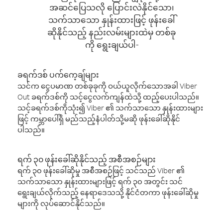
အဆင်ပြေသလို ပြောင်းလဲနိုင်သော၊
သက်သာသော နှုန်းထားဖြင့် ဖုန်းခေါ်
ဆိုနိုင်သည့် နည်းလမ်းများထဲမှ တစ်ခု
ကို ရွေးချယ်ပါ-
ခရက်ဒစ် ပက်ကေ့ချ်များ
သင်က ငွေပမာဏ တစ်ခုခုကို ဝယ်ယူလိုက်သောအခါ Viber
Out ခရက်ဒစ်ကို သင့်ငွေလက်ကျန်ထဲသို့ ထည့်ပေးပါသည်။
သင့်ခရက်ဒစ်ကိုသုံး၍ Viber ၏ သက်သာသော နှုန်းထားများ
ဖြင့် ကမ္ဘာပေါ်ရှိ မည်သည့်နံပါတ်သို့မဆို ဖုန်းခေါ်ဆိုနိုင်
ပါသည်။
ရက် ၃၀ ဖုန်းခေါ်ဆိုနိုင်သည့် အစီအစဉ်များ
ရက် ၃၀ ဖုန်းခေါ်ဆိုမှု အစီအစဉ်ဖြင့် သင်သည် Viber ၏
သက်သာသော နှုန်းထားများဖြင့် ရက် ၃၀ အတွင်း သင်
ရွေးချယ်လိုက်သည့် နေရာဒေသသို့ နိုင်ငံတကာ ဖုန်းခေါ်ဆိုမှု
များကို လုပ်ဆောင်နိုင်သည်။