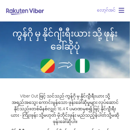
လော့ဂ်အင်
Togg
navig
ကွန်ဂို မှ နိုင်ဂျီးရီးယား သို့ ဖုန်း
ခေါ်ဆိုပုံ
Viber Out ဖြင့် သင်သည် ကွန်ဂို မှ နိုင်ဂျီးရီးယား သို့
အရည်အသွေး ကောင်းမွန်သော ဖုန်းခေါ်ဆိုမှုများ လုပ်ဆောင်
နိုင်သည်။
တစ်မိနစ်လျှင် 16.4 ¢ ပမာဏမှစ၍ ဖြင့် နိုင်ဂျီးရီး
ယား - ကြိုးဖုန်း သို့မဟုတ် မိုဘိုင်းဖုန်း မည်သည့်နံပါတ်သို့မဆို
ဖုန်းခေါ်ဆိုပါ။