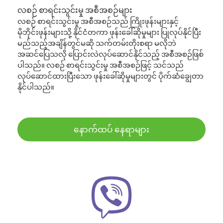
လစဉ် စာရင်းသွင်းမှု အစီအစဉ်များ
လစဉ် စာရင်းသွင်းမှု အစီအစဉ်သည် ကြိုးဖုန်းများနှင့်
မိုဘိုင်းဖုန်းများသို့ နိုင်ငံတကာ ဖုန်းခေါ်ဆိုမှုများ ပြုလုပ်နိုင်ပြီး
မည်သည့်အချိန်တွင်မဆို သက်တမ်းတိုးစရာ မလိုဘဲ
အဆင်ပြေသလို ပြောင်းလဲလုပ်ဆောင်နိုင်သည့် အစီအစဉ်ဖြစ်
ပါသည်။ လစဉ် စာရင်းသွင်းမှု အစီအစဉ်ဖြင့် သင်သည်
လုပ်ဆောင်ထားပြီးသော ဖုန်းခေါ်ဆိုမှုများတွင် ပိုက်ဆံချွေတာ
နိုင်ပါသည်။
နောက်ထပ် နေရာများ