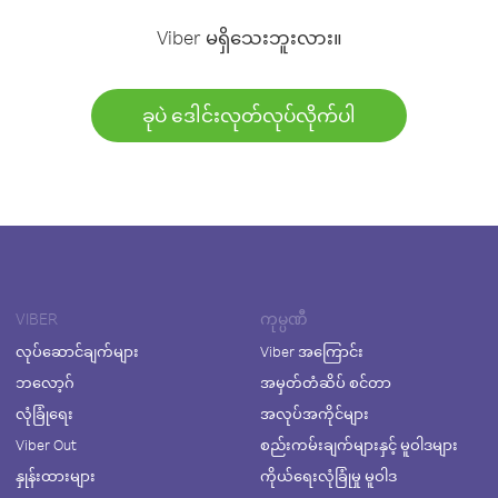
Viber မရှိသေးဘူးလား။
ခုပဲ ဒေါင်းလုတ်လုပ်လိုက်ပါ
VIBER
ကုမ္ပဏီ
လုပ်ဆောင်ချက်များ
Viber အကြောင်း
ဘလော့ဂ်
အမှတ်တံဆိပ် စင်တာ
လုံခြုံရေး
အလုပ်အကိုင်များ
Viber Out
စည်းကမ်းချက်များနှင့် မူဝါဒများ
နှုန်းထားများ
ကိုယ်ရေးလုံခြုံမှု မူဝါဒ