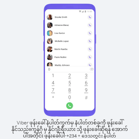
Viber ဖုန်းခေါ်နံပါတ်ကွက်မှ နံပါတ်တစ်ခုကို ဖုန်းခေါ်
နိုင်သည်။
ကွန်ဂို မှ နိုင်ဂျီးရီးယား သို့ ဖုန်းခေါ်ဆိုရန် အောက်
ပါအတိုင်း ဖုန်းခေါ်ပါ-
+
+
234
ဒေသတွင်း နံပါတ်