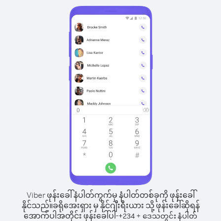
Viber ဖုန်းခေါ်နံပါတ်ကွက်မှ နံပါတ်တစ်ခုကို ဖုန်းခေါ်
နိုင်သည်။
ခရိုအေးရှား မှ နိုင်ဂျီးရီးယား သို့ ဖုန်းခေါ်ဆိုရန်
အောက်ပါအတိုင်း ဖုန်းခေါ်ပါ-
+
+
234
ဒေသတွင်း နံပါတ်