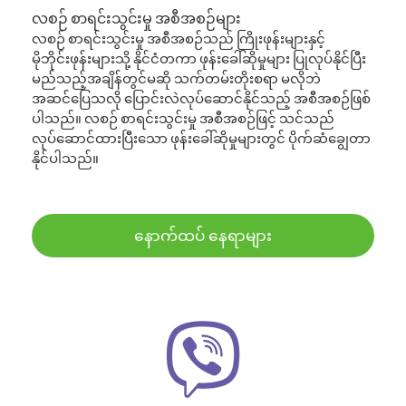
လစဉ် စာရင်းသွင်းမှု အစီအစဉ်များ
လစဉ် စာရင်းသွင်းမှု အစီအစဉ်သည် ကြိုးဖုန်းများနှင့်
မိုဘိုင်းဖုန်းများသို့ နိုင်ငံတကာ ဖုန်းခေါ်ဆိုမှုများ ပြုလုပ်နိုင်ပြီး
မည်သည့်အချိန်တွင်မဆို သက်တမ်းတိုးစရာ မလိုဘဲ
အဆင်ပြေသလို ပြောင်းလဲလုပ်ဆောင်နိုင်သည့် အစီအစဉ်ဖြစ်
ပါသည်။ လစဉ် စာရင်းသွင်းမှု အစီအစဉ်ဖြင့် သင်သည်
လုပ်ဆောင်ထားပြီးသော ဖုန်းခေါ်ဆိုမှုများတွင် ပိုက်ဆံချွေတာ
နိုင်ပါသည်။
နောက်ထပ် နေရာများ