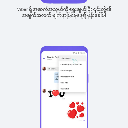
Viber ရှိ အဆက်အသွယ်ကို ရွေးချယ်ပြီး ၎င်းတို့၏
အချက်အလက် မျက်နှာပြင်မှနေ၍ ဖုန်းခေါ်ပါ