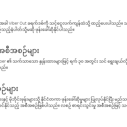
ါ Viber Out ခရက်ဒစ်ကို သင့်ငွေလက်ကျန်ထဲသို့ ထည့်ပေးပါသည်။ သင
ည့်နံပါတ်သို့မဆို ဖုန်းခေါ်ဆိုနိုင်ပါသည်။
် အစီအစဉ်များ
် Viber ၏ သက်သာသော နှုန်းထားများဖြင့် ရက် ၃၀ အတွင်း သင် ရွေးချယ်
်သည်။
ဉ်များ
့် မိုဘိုင်းဖုန်းများသို့ နိုင်ငံတကာ ဖုန်းခေါ်ဆိုမှုများ ပြုလုပ်နိုင်ပြီး
်နိုင်သည့် အစီအစဉ်ဖြစ်ပါသည်။ လစဉ် စာရင်းသွင်းမှု အစီအစဉ်ဖြင့်