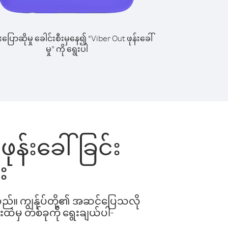
ြောဆိုမှု ခေါင်းစီးမှနေ၍ “Viber Out ဖုန်းခေါ်
မှု” ကို ရွေးပါ
 ဖုန်းခေါ်ခြင်း
း
ါသည်။ ကျွန်ုပ်တို့၏ အဆင်ပြေသလို
းထဲမှ တစ်ခုကို ရွေးချယ်ပါ-