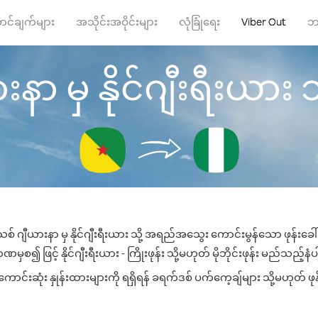
ာင်ချက်များ
အသိုင်းအဝိုင်းများ
လုံခြုံရေး
Viber Out
ဘ
ာ မှ နိုင်ဂျီးရီးယား သို့
စ် ဂျီယားနာ မှ နိုင်ဂျီးရီးယား သို့ အရည်အသွေး ကောင်းမွန်သော ဖုန်းခေါ်
မှစ၍ ဖြင့် နိုင်ဂျီးရီးယား - ကြိုးဖုန်း သို့မဟုတ် မိုဘိုင်းဖုန်း မည်သည့်နံပါ
ောင်းဆုံး နှုန်းထားများကို ရရှိရန် ခရက်ဒစ် ပက်ကေ့ချ်များ သို့မဟုတ် ဖ