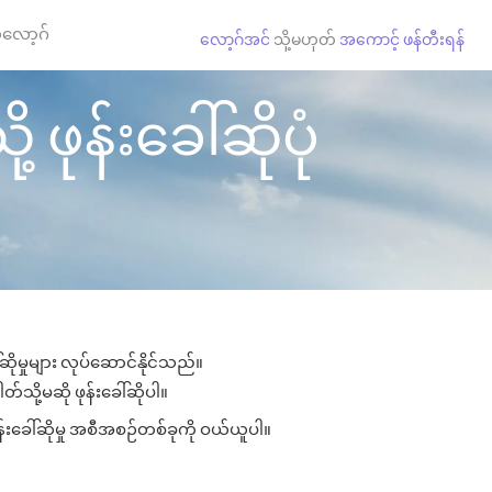
လော့ဂ်
လော့ဂ်အင်
သို့မဟုတ်
အကောင့် ဖန်တီးရန်
 ဖုန်းခေါ်ဆိုပုံ
ဆိုမှုများ လုပ်ဆောင်နိုင်သည်။
တ်သို့မဆို ဖုန်းခေါ်ဆိုပါ။
ုန်းခေါ်ဆိုမှု အစီအစဉ်တစ်ခုကို ဝယ်ယူပါ။