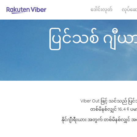
ဒေါင်းလုတ်
လုပ်ဆေ
ပြင်သစ် ဂျီယားန
Viber Out ဖြင့် သင်သည် ပြင်သ
တစ်မိနစ်လျှင် 16.4 ¢ ပမာဏ
နိုင်ဂျီးရီးယား အတွက် တစ်မိနစ်လျှင် အက