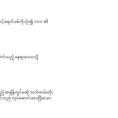
့်ခရက်ဒစ်ကိုသုံး၍ Viber ၏
လိုက်သည့် နေရာဒေသသို့
 မည်သည့်အချိန်တွင်မဆို သက်တမ်းတိုး
 သင်သည် လုပ်ဆောင်ထားပြီးသော