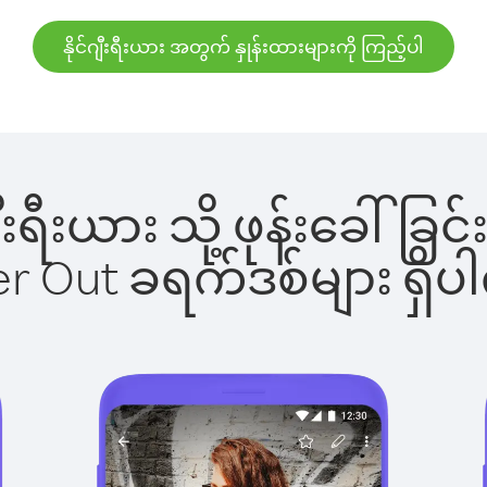
နိုင်ဂျီးရီးယား အတွက် နှုန်းထားများကို ကြည့်ပါ
်ဂျီးရီးယား သို့ ဖုန်းခေ
ber Out ခရက်ဒစ်များ ရှ