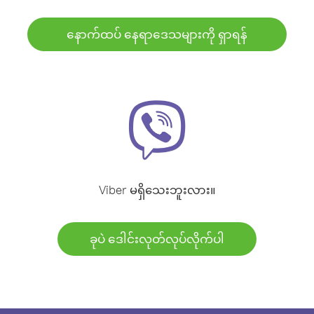
နောက်ထပ် နေရာဒေသများကို ရှာရန်
Viber မရှိသေးဘူးလား။
ခုပဲ ဒေါင်းလုတ်လုပ်လိုက်ပါ