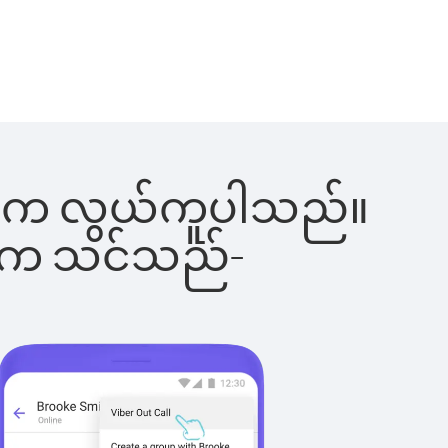
ါ်ခြင်းက လွယ်ကူပါသည်။
ိပါက သင်သည်-