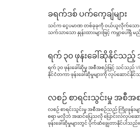
ခရက်ဒစ် ပက်ကေ့ချ်များ
သင်က ငွေပမာဏ တစ်ခုခုကို ဝယ်ယူလိုက်သောအခ
သက်သာသော နှုန်းထားများဖြင့် ကမ္ဘာပေါ်ရှိ မည်သ
ရက် ၃၀ ဖုန်းခေါ်ဆိုနိုင်သည့
ရက် ၃၀ ဖုန်းခေါ်ဆိုမှု အစီအစဉ်ဖြင့် သင်သည
နိုင်ငံတကာ ဖုန်းခေါ်ဆိုမှုများကို လုပ်ဆောင်နိုင
လစဉ် စာရင်းသွင်းမှု အစီအစ
လစဉ် စာရင်းသွင်းမှု အစီအစဉ်သည် ကြိုးဖုန်းများနှင
စရာ မလိုဘဲ အဆင်ပြေသလို ပြောင်းလဲလုပ်ဆောင
ဖုန်းခေါ်ဆိုမှုများတွင် ပိုက်ဆံချွေတာနိုင်ပါသည်။