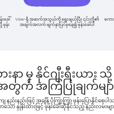
န်းခေါ်
Viber ရှိ အဆက်အသွယ်ကို ရွေးချယ်ပြီး ၎င်းတို့၏
စကားပ
့ ဖုန်း
အချက်အလက် မျက်နှာပြင်မှနေ၍ ဖုန်းခေါ်ပါ
နာ မှ နိုင်ဂျီးရီးယား သို့
အတွက် အကြံပြုချက်မျာ
နည်းနည်းဖြင့် အချိန် ပိုကြာကြာ ဖုန်းပြောနိုင်စေပ
ော နှုန်းထားဖြင့် ဖုန်းခေါ်ဆိုနိုင်သည့် နည်းလမ်းမျာ