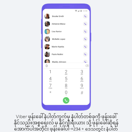
Viber ဖုန်းခေါ်နံပါတ်ကွက်မှ နံပါတ်တစ်ခုကို ဖုန်းခေါ်
နိုင်သည်။
အစ္စရေးလ် မှ နိုင်ဂျီးရီးယား သို့ ဖုန်းခေါ်ဆိုရန်
အောက်ပါအတိုင်း ဖုန်းခေါ်ပါ-
+
+
234
ဒေသတွင်း နံပါတ်