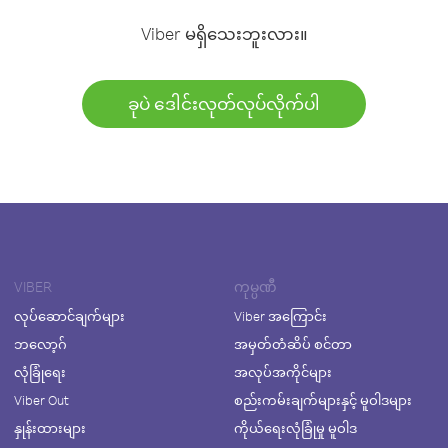
Viber မရှိသေးဘူးလား။
ခုပဲ ဒေါင်းလုတ်လုပ်လိုက်ပါ
VIBER
ကုမ္ပဏီ
လုပ်ဆောင်ချက်များ
Viber အကြောင်း
ဘလော့ဂ်
အမှတ်တံဆိပ် စင်တာ
လုံခြုံရေး
အလုပ်အကိုင်များ
Viber Out
စည်းကမ်းချက်များနှင့် မူဝါဒများ
နှုန်းထားများ
ကိုယ်ရေးလုံခြုံမှု မူဝါဒ