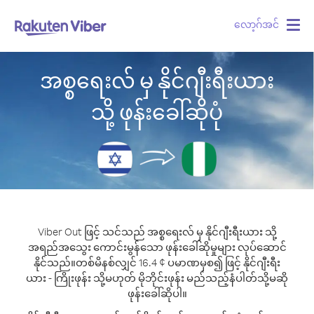
လော့ဂ်အင်
Togg
navig
အစ္စရေးလ် မှ နိုင်ဂျီးရီးယား
သို့ ဖုန်းခေါ်ဆိုပုံ
Viber Out ဖြင့် သင်သည် အစ္စရေးလ် မှ နိုင်ဂျီးရီးယား သို့
အရည်အသွေး ကောင်းမွန်သော ဖုန်းခေါ်ဆိုမှုများ လုပ်ဆောင်
နိုင်သည်။
တစ်မိနစ်လျှင် 16.4 ¢ ပမာဏမှစ၍ ဖြင့် နိုင်ဂျီးရီး
ယား - ကြိုးဖုန်း သို့မဟုတ် မိုဘိုင်းဖုန်း မည်သည့်နံပါတ်သို့မဆို
ဖုန်းခေါ်ဆိုပါ။