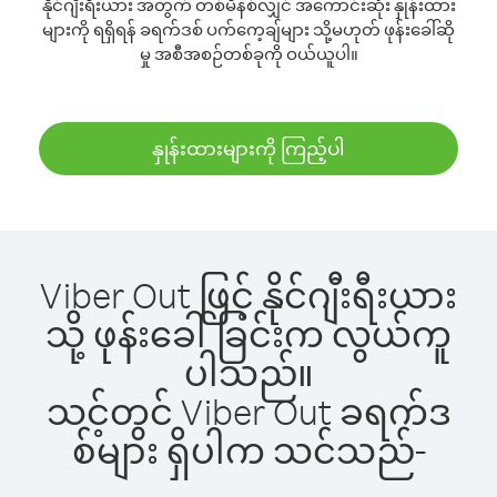
နိုင်ဂျီးရီးယား အတွက် တစ်မိနစ်လျှင် အကောင်းဆုံး နှုန်းထား
များကို ရရှိရန် ခရက်ဒစ် ပက်ကေ့ချ်များ သို့မဟုတ် ဖုန်းခေါ်ဆို
မှု အစီအစဉ်တစ်ခုကို ဝယ်ယူပါ။
နှုန်းထားများကို ကြည့်ပါ
Viber Out ဖြင့် နိုင်ဂျီးရီးယား
သို့ ဖုန်းခေါ်ခြင်းက လွယ်ကူ
ပါသည်။
သင့်တွင် Viber Out ခရက်ဒ
စ်များ ရှိပါက သင်သည်-