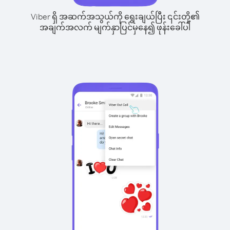
Viber ရှိ အဆက်အသွယ်ကို ရွေးချယ်ပြီး ၎င်းတို့၏
အချက်အလက် မျက်နှာပြင်မှနေ၍ ဖုန်းခေါ်ပါ