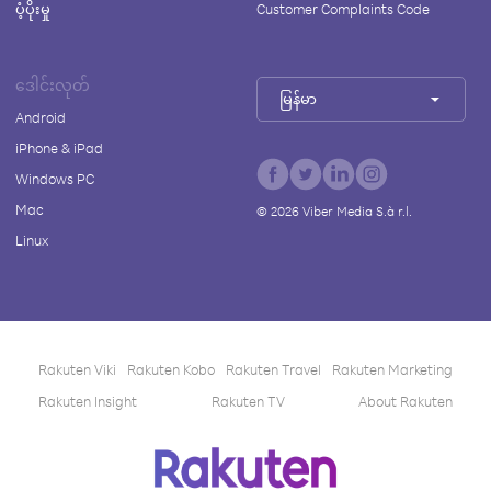
ပံ့ပိုးမှု
Customer Complaints Code
ဒေါင်းလုတ်
မြန်မာ
Android
iPhone & iPad
Windows PC
Mac
©
2026
Viber Media S.à r.l.
Linux
Rakuten Viki
Rakuten Kobo
Rakuten Travel
Rakuten Marketing
Rakuten Insight
Rakuten TV
About Rakuten