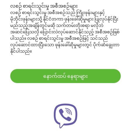
လစဉ် စာရင်းသွင်းမှု အစီအစဉ်များ
လစဉ် စာရင်းသွင်းမှု အစီအစဉ်သည် ကြိုးဖုန်းများနှင့်
မိုဘိုင်းဖုန်းများသို့ နိုင်ငံတကာ ဖုန်းခေါ်ဆိုမှုများ ပြုလုပ်နိုင်ပြီး
မည်သည့်အချိန်တွင်မဆို သက်တမ်းတိုးစရာ မလိုဘဲ
အဆင်ပြေသလို ပြောင်းလဲလုပ်ဆောင်နိုင်သည့် အစီအစဉ်ဖြစ်
ပါသည်။ လစဉ် စာရင်းသွင်းမှု အစီအစဉ်ဖြင့် သင်သည်
လုပ်ဆောင်ထားပြီးသော ဖုန်းခေါ်ဆိုမှုများတွင် ပိုက်ဆံချွေတာ
နိုင်ပါသည်။
နောက်ထပ် နေရာများ