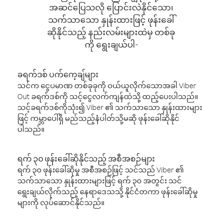
အဆင်ပြေသလို ပြောင်းလဲနိုင်သော၊
သက်သာသော နှုန်းထားဖြင့် ဖုန်းခေါ်
ဆိုနိုင်သည့် နည်းလမ်းများထဲမှ တစ်ခု
ကို ရွေးချယ်ပါ-
ခရက်ဒစ် ပက်ကေ့ချ်များ
သင်က ငွေပမာဏ တစ်ခုခုကို ဝယ်ယူလိုက်သောအခါ Viber
Out ခရက်ဒစ်ကို သင့်ငွေလက်ကျန်ထဲသို့ ထည့်ပေးပါသည်။
သင့်ခရက်ဒစ်ကိုသုံး၍ Viber ၏ သက်သာသော နှုန်းထားများ
ဖြင့် ကမ္ဘာပေါ်ရှိ မည်သည့်နံပါတ်သို့မဆို ဖုန်းခေါ်ဆိုနိုင်
ပါသည်။
ရက် ၃၀ ဖုန်းခေါ်ဆိုနိုင်သည့် အစီအစဉ်များ
ရက် ၃၀ ဖုန်းခေါ်ဆိုမှု အစီအစဉ်ဖြင့် သင်သည် Viber ၏
သက်သာသော နှုန်းထားများဖြင့် ရက် ၃၀ အတွင်း သင်
ရွေးချယ်လိုက်သည့် နေရာဒေသသို့ နိုင်ငံတကာ ဖုန်းခေါ်ဆိုမှု
များကို လုပ်ဆောင်နိုင်သည်။