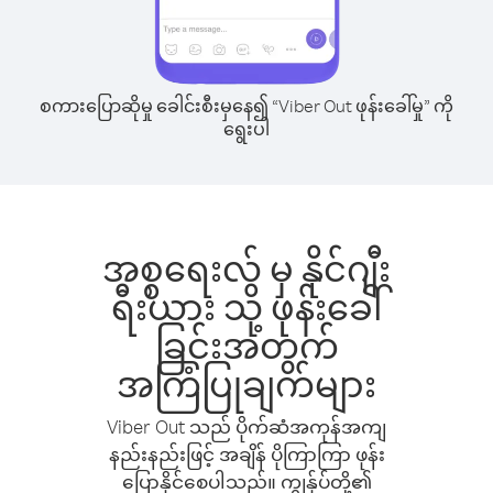
စကားပြောဆိုမှု ခေါင်းစီးမှနေ၍ “Viber Out ဖုန်းခေါ်မှု” ကို
ရွေးပါ
အစ္စရေးလ် မှ နိုင်ဂျီး
ရီးယား သို့ ဖုန်းခေါ်
ခြင်းအတွက်
အကြံပြုချက်များ
Viber Out သည် ပိုက်ဆံအကုန်အကျ
နည်းနည်းဖြင့် အချိန် ပိုကြာကြာ ဖုန်း
ပြောနိုင်စေပါသည်။ ကျွန်ုပ်တို့၏