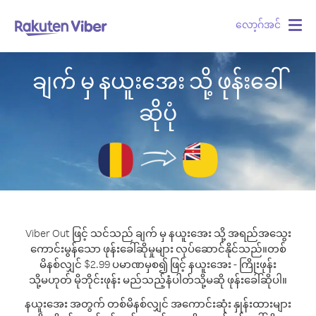
လော့ဂ်အင်
Togg
navig
ချက် မှ နယူးအေး သို့ ဖုန်းခေါ်
ဆိုပုံ
Viber Out ဖြင့် သင်သည် ချက် မှ နယူးအေး သို့ အရည်အသွေး
ကောင်းမွန်သော ဖုန်းခေါ်ဆိုမှုများ လုပ်ဆောင်နိုင်သည်။
တစ်
မိနစ်လျှင် $2.99 ပမာဏမှစ၍ ဖြင့် နယူးအေး - ကြိုးဖုန်း
သို့မဟုတ် မိုဘိုင်းဖုန်း မည်သည့်နံပါတ်သို့မဆို ဖုန်းခေါ်ဆိုပါ။
နယူးအေး အတွက် တစ်မိနစ်လျှင် အကောင်းဆုံး နှုန်းထားများ