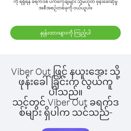
ကို ရရှိရန် ခရက်ဒစ် ပက်ကေ့ချ်များ သို့မဟုတ် ဖုန်းခေါ်ဆိုမှု
အစီအစဉ်တစ်ခုကို ဝယ်ယူပါ။
နှုန်းထားများကို ကြည့်ပါ
Viber Out ဖြင့် နယူးအေး သို့
ဖုန်းခေါ်ခြင်းက လွယ်ကူ
ပါသည်။
သင့်တွင် Viber Out ခရက်ဒ
စ်များ ရှိပါက သင်သည်-