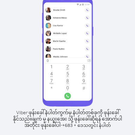
Viber ဖုန်းခေါ်နံပါတ်ကွက်မှ နံပါတ်တစ်ခုကို ဖုန်းခေါ်
နိုင်သည်။
ချက် မှ နယူးအေး သို့ ဖုန်းခေါ်ဆိုရန် အောက်ပါ
အတိုင်း ဖုန်းခေါ်ပါ-
+
+
683
ဒေသတွင်း နံပါတ်