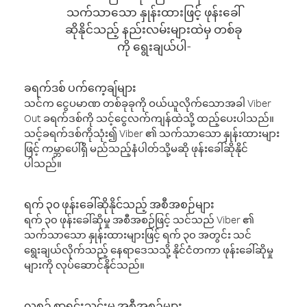
သက်သာသော နှုန်းထားဖြင့် ဖုန်းခေါ်
ဆိုနိုင်သည့် နည်းလမ်းများထဲမှ တစ်ခု
ကို ရွေးချယ်ပါ-
ခရက်ဒစ် ပက်ကေ့ချ်များ
သင်က ငွေပမာဏ တစ်ခုခုကို ဝယ်ယူလိုက်သောအခါ Viber
Out ခရက်ဒစ်ကို သင့်ငွေလက်ကျန်ထဲသို့ ထည့်ပေးပါသည်။
သင့်ခရက်ဒစ်ကိုသုံး၍ Viber ၏ သက်သာသော နှုန်းထားများ
ဖြင့် ကမ္ဘာပေါ်ရှိ မည်သည့်နံပါတ်သို့မဆို ဖုန်းခေါ်ဆိုနိုင်
ပါသည်။
ရက် ၃၀ ဖုန်းခေါ်ဆိုနိုင်သည့် အစီအစဉ်များ
ရက် ၃၀ ဖုန်းခေါ်ဆိုမှု အစီအစဉ်ဖြင့် သင်သည် Viber ၏
သက်သာသော နှုန်းထားများဖြင့် ရက် ၃၀ အတွင်း သင်
ရွေးချယ်လိုက်သည့် နေရာဒေသသို့ နိုင်ငံတကာ ဖုန်းခေါ်ဆိုမှု
များကို လုပ်ဆောင်နိုင်သည်။
လစဉ် စာရင်းသွင်းမှု အစီအစဉ်များ