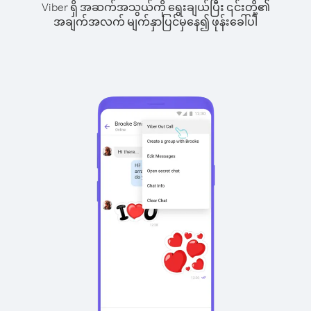
Viber ရှိ အဆက်အသွယ်ကို ရွေးချယ်ပြီး ၎င်းတို့၏
အချက်အလက် မျက်နှာပြင်မှနေ၍ ဖုန်းခေါ်ပါ