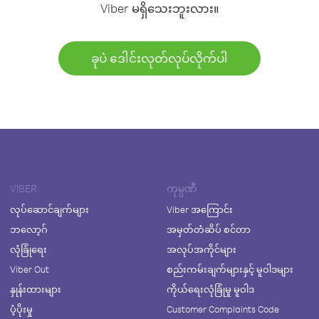
Viber မရှိသေးဘူးလား။
ခုပဲ ဒေါင်းလုတ်လုပ်လိုက်ပါ
VIBER
ကုမ္ပဏီ
လုပ်ဆောင်ချက်များ
Viber အကြောင်း
ဘလော့ဂ်
အမှတ်တံဆိပ် စင်တာ
လုံခြုံရေး
အလုပ်အကိုင်များ
Viber Out
စည်းကမ်းချက်များနှင့် မူဝါဒများ
နှုန်းထားများ
ကိုယ်ရေးလုံခြုံမှု မူဝါဒ
ပံ့ပိုးမှု
Customer Complaints Code