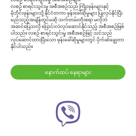
လစဉ် စာရင်းသွင်းမှု အစီအစဉ်သည် ကြိုးဖုန်းများနှင့်
မိုဘိုင်းဖုန်းများသို့ နိုင်ငံတကာ ဖုန်းခေါ်ဆိုမှုများ ပြုလုပ်နိုင်ပြီး
မည်သည့်အချိန်တွင်မဆို သက်တမ်းတိုးစရာ မလိုဘဲ
အဆင်ပြေသလို ပြောင်းလဲလုပ်ဆောင်နိုင်သည့် အစီအစဉ်ဖြစ်
ပါသည်။ လစဉ် စာရင်းသွင်းမှု အစီအစဉ်ဖြင့် သင်သည်
လုပ်ဆောင်ထားပြီးသော ဖုန်းခေါ်ဆိုမှုများတွင် ပိုက်ဆံချွေတာ
နိုင်ပါသည်။
နောက်ထပ် နေရာများ