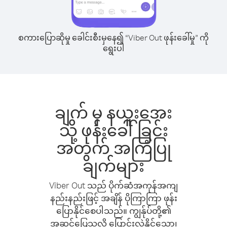
စကားပြောဆိုမှု ခေါင်းစီးမှနေ၍ “Viber Out ဖုန်းခေါ်မှု” ကို
ရွေးပါ
ချက် မှ နယူးအေး
သို့ ဖုန်းခေါ်ခြင်း
အတွက် အကြံပြု
ချက်များ
Viber Out သည် ပိုက်ဆံအကုန်အကျ
နည်းနည်းဖြင့် အချိန် ပိုကြာကြာ ဖုန်း
ပြောနိုင်စေပါသည်။ ကျွန်ုပ်တို့၏
အဆင်ပြေသလို ပြောင်းလဲနိုင်သော၊