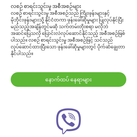
လစဉ် စာရင်းသွင်းမှု အစီအစဉ်များ
လစဉ် စာရင်းသွင်းမှု အစီအစဉ်သည် ကြိုးဖုန်းများနှင့်
မိုဘိုင်းဖုန်းများသို့ နိုင်ငံတကာ ဖုန်းခေါ်ဆိုမှုများ ပြုလုပ်နိုင်ပြီး
မည်သည့်အချိန်တွင်မဆို သက်တမ်းတိုးစရာ မလိုဘဲ
အဆင်ပြေသလို ပြောင်းလဲလုပ်ဆောင်နိုင်သည့် အစီအစဉ်ဖြစ်
ပါသည်။ လစဉ် စာရင်းသွင်းမှု အစီအစဉ်ဖြင့် သင်သည်
လုပ်ဆောင်ထားပြီးသော ဖုန်းခေါ်ဆိုမှုများတွင် ပိုက်ဆံချွေတာ
နိုင်ပါသည်။
နောက်ထပ် နေရာများ