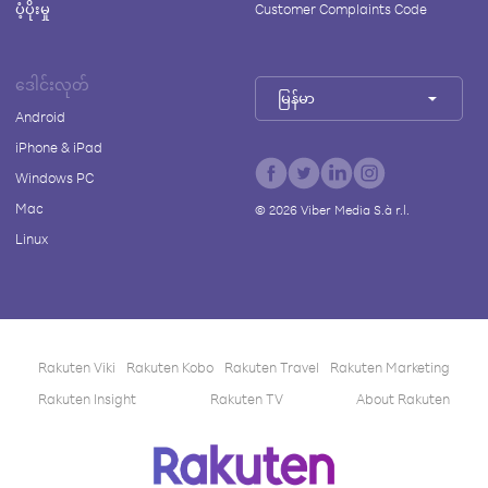
ပံ့ပိုးမှု
Customer Complaints Code
ဒေါင်းလုတ်
မြန်မာ
Android
iPhone & iPad
Windows PC
Mac
©
2026
Viber Media S.à r.l.
Linux
Rakuten Viki
Rakuten Kobo
Rakuten Travel
Rakuten Marketing
Rakuten Insight
Rakuten TV
About Rakuten