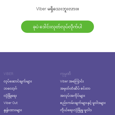
Viber မရှိသေးဘူးလား။
ခုပဲ ဒေါင်းလုတ်လုပ်လိုက်ပါ
VIBER
ကုမ္ပဏီ
လုပ်ဆောင်ချက်များ
Viber အကြောင်း
ဘလော့ဂ်
အမှတ်တံဆိပ် စင်တာ
လုံခြုံရေး
အလုပ်အကိုင်များ
Viber Out
စည်းကမ်းချက်များနှင့် မူဝါဒများ
နှုန်းထားများ
ကိုယ်ရေးလုံခြုံမှု မူဝါဒ