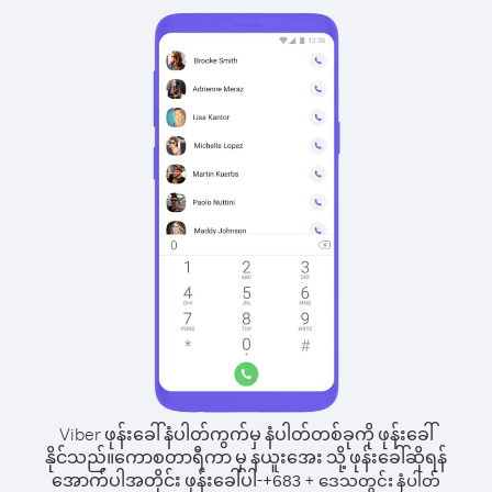
Viber ဖုန်းခေါ်နံပါတ်ကွက်မှ နံပါတ်တစ်ခုကို ဖုန်းခေါ်
နိုင်သည်။
ကောစတာရီကာ မှ နယူးအေး သို့ ဖုန်းခေါ်ဆိုရန်
အောက်ပါအတိုင်း ဖုန်းခေါ်ပါ-
+
+
683
ဒေသတွင်း နံပါတ်