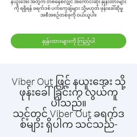
နယူးအေး အတွက် တစ်မိနစ်လျှင် အကောင်းဆုံး နှုန်းထားများ
ကို ရရှိရန် ခရက်ဒစ် ပက်ကေ့ချ်များ သို့မဟုတ် ဖုန်းခေါ်ဆိုမှု
အစီအစဉ်တစ်ခုကို ဝယ်ယူပါ။
နှုန်းထားများကို ကြည့်ပါ
Viber Out ဖြင့် နယူးအေး သို့
ဖုန်းခေါ်ခြင်းက လွယ်ကူ
ပါသည်။
သင့်တွင် Viber Out ခရက်ဒ
စ်များ ရှိပါက သင်သည်-