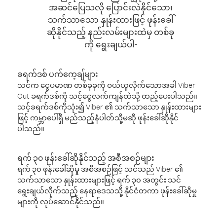
အဆင်ပြေသလို ပြောင်းလဲနိုင်သော၊
သက်သာသော နှုန်းထားဖြင့် ဖုန်းခေါ်
ဆိုနိုင်သည့် နည်းလမ်းများထဲမှ တစ်ခု
ကို ရွေးချယ်ပါ-
ခရက်ဒစ် ပက်ကေ့ချ်များ
သင်က ငွေပမာဏ တစ်ခုခုကို ဝယ်ယူလိုက်သောအခါ Viber
Out ခရက်ဒစ်ကို သင့်ငွေလက်ကျန်ထဲသို့ ထည့်ပေးပါသည်။
သင့်ခရက်ဒစ်ကိုသုံး၍ Viber ၏ သက်သာသော နှုန်းထားများ
ဖြင့် ကမ္ဘာပေါ်ရှိ မည်သည့်နံပါတ်သို့မဆို ဖုန်းခေါ်ဆိုနိုင်
ပါသည်။
ရက် ၃၀ ဖုန်းခေါ်ဆိုနိုင်သည့် အစီအစဉ်များ
ရက် ၃၀ ဖုန်းခေါ်ဆိုမှု အစီအစဉ်ဖြင့် သင်သည် Viber ၏
သက်သာသော နှုန်းထားများဖြင့် ရက် ၃၀ အတွင်း သင်
ရွေးချယ်လိုက်သည့် နေရာဒေသသို့ နိုင်ငံတကာ ဖုန်းခေါ်ဆိုမှု
များကို လုပ်ဆောင်နိုင်သည်။