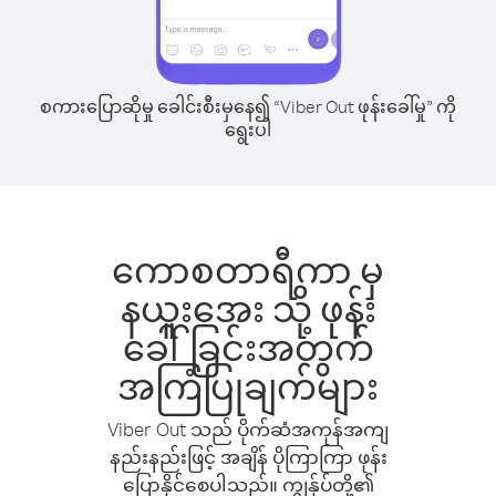
စကားပြောဆိုမှု ခေါင်းစီးမှနေ၍ “Viber Out ဖုန်းခေါ်မှု” ကို
ရွေးပါ
ကောစတာရီကာ မှ
နယူးအေး သို့ ဖုန်း
ခေါ်ခြင်းအတွက်
အကြံပြုချက်များ
Viber Out သည် ပိုက်ဆံအကုန်အကျ
နည်းနည်းဖြင့် အချိန် ပိုကြာကြာ ဖုန်း
ပြောနိုင်စေပါသည်။ ကျွန်ုပ်တို့၏