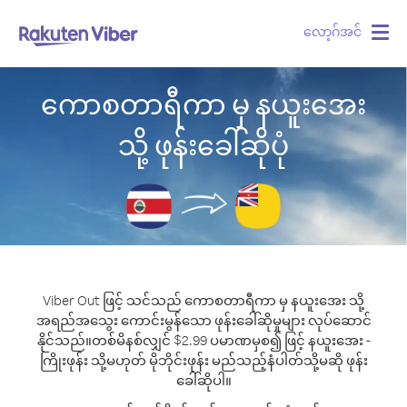
လော့ဂ်အင်
Togg
navig
ကောစတာရီကာ မှ နယူးအေး
သို့ ဖုန်းခေါ်ဆိုပုံ
Viber Out ဖြင့် သင်သည် ကောစတာရီကာ မှ နယူးအေး သို့
အရည်အသွေး ကောင်းမွန်သော ဖုန်းခေါ်ဆိုမှုများ လုပ်ဆောင်
နိုင်သည်။
တစ်မိနစ်လျှင် $2.99 ပမာဏမှစ၍ ဖြင့် နယူးအေး -
ကြိုးဖုန်း သို့မဟုတ် မိုဘိုင်းဖုန်း မည်သည့်နံပါတ်သို့မဆို ဖုန်း
ခေါ်ဆိုပါ။