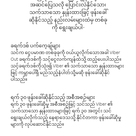
အဆင်ပြေသလို ပြောင်းလဲနိုင်သော၊
သက်သာသော နှုန်းထားဖြင့် ဖုန်းခေါ်
ဆိုနိုင်သည့် နည်းလမ်းများထဲမှ တစ်ခု
ကို ရွေးချယ်ပါ-
ခရက်ဒစ် ပက်ကေ့ချ်များ
သင်က ငွေပမာဏ တစ်ခုခုကို ဝယ်ယူလိုက်သောအခါ Viber
Out ခရက်ဒစ်ကို သင့်ငွေလက်ကျန်ထဲသို့ ထည့်ပေးပါသည်။
သင့်ခရက်ဒစ်ကိုသုံး၍ Viber ၏ သက်သာသော နှုန်းထားများ
ဖြင့် ကမ္ဘာပေါ်ရှိ မည်သည့်နံပါတ်သို့မဆို ဖုန်းခေါ်ဆိုနိုင်
ပါသည်။
ရက် ၃၀ ဖုန်းခေါ်ဆိုနိုင်သည့် အစီအစဉ်များ
ရက် ၃၀ ဖုန်းခေါ်ဆိုမှု အစီအစဉ်ဖြင့် သင်သည် Viber ၏
သက်သာသော နှုန်းထားများဖြင့် ရက် ၃၀ အတွင်း သင်
ရွေးချယ်လိုက်သည့် နေရာဒေသသို့ နိုင်ငံတကာ ဖုန်းခေါ်ဆိုမှု
များကို လုပ်ဆောင်နိုင်သည်။