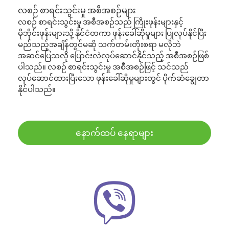
လစဉ် စာရင်းသွင်းမှု အစီအစဉ်များ
လစဉ် စာရင်းသွင်းမှု အစီအစဉ်သည် ကြိုးဖုန်းများနှင့်
မိုဘိုင်းဖုန်းများသို့ နိုင်ငံတကာ ဖုန်းခေါ်ဆိုမှုများ ပြုလုပ်နိုင်ပြီး
မည်သည့်အချိန်တွင်မဆို သက်တမ်းတိုးစရာ မလိုဘဲ
အဆင်ပြေသလို ပြောင်းလဲလုပ်ဆောင်နိုင်သည့် အစီအစဉ်ဖြစ်
ပါသည်။ လစဉ် စာရင်းသွင်းမှု အစီအစဉ်ဖြင့် သင်သည်
လုပ်ဆောင်ထားပြီးသော ဖုန်းခေါ်ဆိုမှုများတွင် ပိုက်ဆံချွေတာ
နိုင်ပါသည်။
နောက်ထပ် နေရာများ