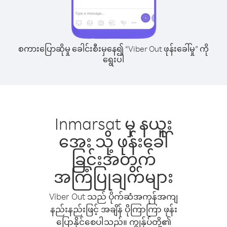
စကားပြောဆိုမှု ခေါင်းစီးမှနေ၍ “Viber Out ဖုန်းခေါ်မှု” ကို
ရွေးပါ
Inmarsat မှ နယူး
အေး သို့ ဖုန်းခေါ်
ခြင်းအတွက်
အကြံပြုချက်များ
Viber Out သည် ပိုက်ဆံအကုန်အကျ
နည်းနည်းဖြင့် အချိန် ပိုကြာကြာ ဖုန်း
ပြောနိုင်စေပါသည်။ ကျွန်ုပ်တို့၏