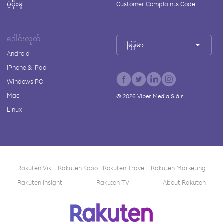
ပံ့ပိုးမှု
Customer Complaints Code
ဒေါင်းလုတ်
မြန်မာ
Android
iPhone & iPad
Windows PC
Mac
©
2026
Viber Media S.à r.l.
Linux
Rakuten Viki
Rakuten Kobo
Rakuten Travel
Rakuten Marketing
Rakuten Insight
Rakuten TV
About Rakuten