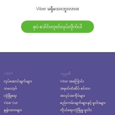
Viber မရှိသေးဘူးလား။
ခုပဲ ဒေါင်းလုတ်လုပ်လိုက်ပါ
VIBER
ကုမ္ပဏီ
လုပ်ဆောင်ချက်များ
Viber အကြောင်း
ဘလော့ဂ်
အမှတ်တံဆိပ် စင်တာ
လုံခြုံရေး
အလုပ်အကိုင်များ
Viber Out
စည်းကမ်းချက်များနှင့် မူဝါဒများ
နှုန်းထားများ
ကိုယ်ရေးလုံခြုံမှု မူဝါဒ