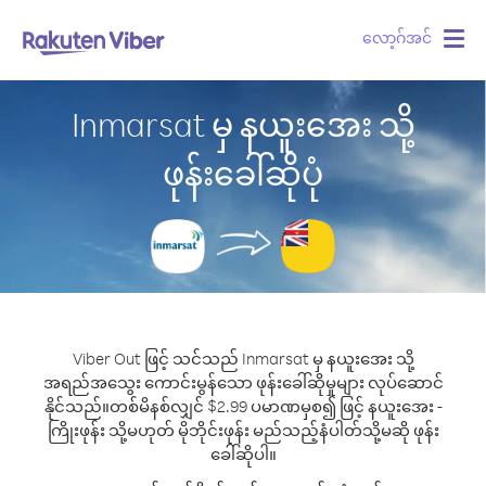
လော့ဂ်အင်
Togg
navig
Inmarsat မှ နယူးအေး သို့
ဖုန်းခေါ်ဆိုပုံ
Viber Out ဖြင့် သင်သည် Inmarsat မှ နယူးအေး သို့
အရည်အသွေး ကောင်းမွန်သော ဖုန်းခေါ်ဆိုမှုများ လုပ်ဆောင်
နိုင်သည်။
တစ်မိနစ်လျှင် $2.99 ပမာဏမှစ၍ ဖြင့် နယူးအေး -
ကြိုးဖုန်း သို့မဟုတ် မိုဘိုင်းဖုန်း မည်သည့်နံပါတ်သို့မဆို ဖုန်း
ခေါ်ဆိုပါ။