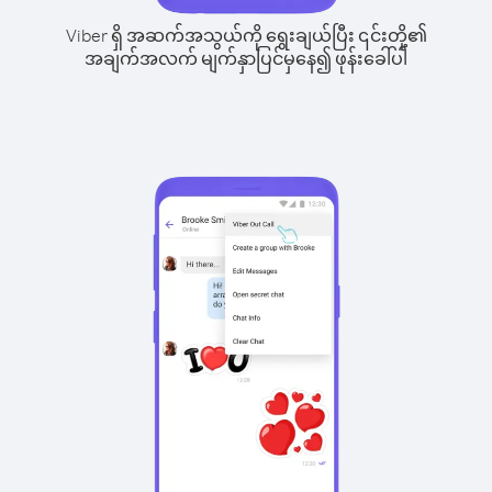
Viber ရှိ အဆက်အသွယ်ကို ရွေးချယ်ပြီး ၎င်းတို့၏
အချက်အလက် မျက်နှာပြင်မှနေ၍ ဖုန်းခေါ်ပါ