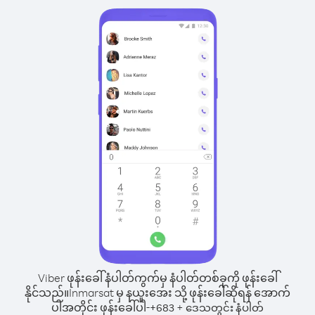
Viber ဖုန်းခေါ်နံပါတ်ကွက်မှ နံပါတ်တစ်ခုကို ဖုန်းခေါ်
နိုင်သည်။
Inmarsat မှ နယူးအေး သို့ ဖုန်းခေါ်ဆိုရန် အောက်
ပါအတိုင်း ဖုန်းခေါ်ပါ-
+
+
683
ဒေသတွင်း နံပါတ်