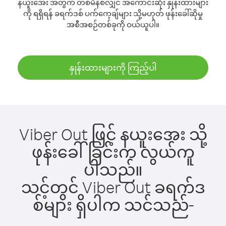
နယူးအေး အတွက် တစ်မိနစ်လျှင် အကောင်းဆုံး နှုန်းထားများ
ကို ရရှိရန် ခရက်ဒစ် ပက်ကေ့ချ်များ သို့မဟုတ် ဖုန်းခေါ်ဆိုမှု
အစီအစဉ်တစ်ခုကို ဝယ်ယူပါ။
နှုန်းထားများကို ကြည့်ပါ
Viber Out ဖြင့် နယူးအေး သို့
ဖုန်းခေါ်ခြင်းက လွယ်ကူ
ပါသည်။
သင့်တွင် Viber Out ခရက်ဒ
စ်များ ရှိပါက သင်သည်-