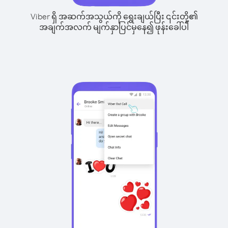
Viber ရှိ အဆက်အသွယ်ကို ရွေးချယ်ပြီး ၎င်းတို့၏
အချက်အလက် မျက်နှာပြင်မှနေ၍ ဖုန်းခေါ်ပါ