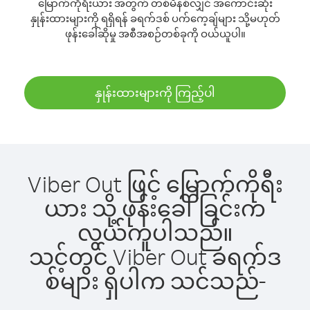
မြောက်ကိုရီးယား အတွက် တစ်မိနစ်လျှင် အကောင်းဆုံး
နှုန်းထားများကို ရရှိရန် ခရက်ဒစ် ပက်ကေ့ချ်များ သို့မဟုတ်
ဖုန်းခေါ်ဆိုမှု အစီအစဉ်တစ်ခုကို ဝယ်ယူပါ။
နှုန်းထားများကို ကြည့်ပါ
Viber Out ဖြင့် မြောက်ကိုရီး
ယား သို့ ဖုန်းခေါ်ခြင်းက
လွယ်ကူပါသည်။
သင့်တွင် Viber Out ခရက်ဒ
စ်များ ရှိပါက သင်သည်-