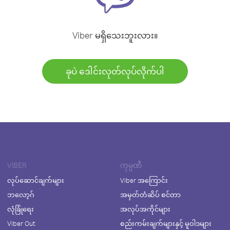
Viber မရှိသေးဘူးလား။
ခုပဲ ဒေါင်းလုတ်လုပ်လိုက်ပါ
VIBER
ကုမ္ပဏီ
လုပ်ဆောင်ချက်များ
Viber အကြောင်း
ဘလော့ဂ်
အမှတ်တံဆိပ် စင်တာ
လုံခြုံရေး
အလုပ်အကိုင်များ
Viber Out
စည်းကမ်းချက်များနှင့် မူဝါဒများ