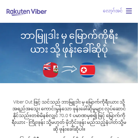
လော့ဂ်အင်
Togg
navig
ဘာမြူဒါး မှ မြောက်ကိုရီး
ယား သို့ ဖုန်းခေါ်ဆိုပုံ
Viber Out ဖြင့် သင်သည် ဘာမြူဒါး မှ မြောက်ကိုရီးယား သို့
အရည်အသွေး ကောင်းမွန်သော ဖုန်းခေါ်ဆိုမှုများ လုပ်ဆောင်
နိုင်သည်။
တစ်မိနစ်လျှင် 70.0 ¢ ပမာဏမှစ၍ ဖြင့် မြောက်ကို
ရီးယား - ကြိုးဖုန်း သို့မဟုတ် မိုဘိုင်းဖုန်း မည်သည့်နံပါတ်သို့မ
ဆို ဖုန်းခေါ်ဆိုပါ။