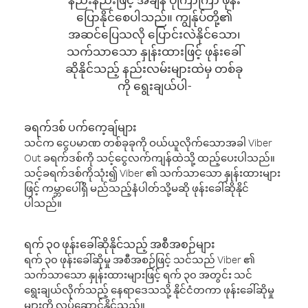
ပြောနိုင်စေပါသည်။ ကျွန်ုပ်တို့၏
အဆင်ပြေသလို ပြောင်းလဲနိုင်သော၊
သက်သာသော နှုန်းထားဖြင့် ဖုန်းခေါ်
ဆိုနိုင်သည့် နည်းလမ်းများထဲမှ တစ်ခု
ကို ရွေးချယ်ပါ-
ခရက်ဒစ် ပက်ကေ့ချ်များ
သင်က ငွေပမာဏ တစ်ခုခုကို ဝယ်ယူလိုက်သောအခါ Viber
Out ခရက်ဒစ်ကို သင့်ငွေလက်ကျန်ထဲသို့ ထည့်ပေးပါသည်။
သင့်ခရက်ဒစ်ကိုသုံး၍ Viber ၏ သက်သာသော နှုန်းထားများ
ဖြင့် ကမ္ဘာပေါ်ရှိ မည်သည့်နံပါတ်သို့မဆို ဖုန်းခေါ်ဆိုနိုင်
ပါသည်။
ရက် ၃၀ ဖုန်းခေါ်ဆိုနိုင်သည့် အစီအစဉ်များ
ရက် ၃၀ ဖုန်းခေါ်ဆိုမှု အစီအစဉ်ဖြင့် သင်သည် Viber ၏
သက်သာသော နှုန်းထားများဖြင့် ရက် ၃၀ အတွင်း သင်
ရွေးချယ်လိုက်သည့် နေရာဒေသသို့ နိုင်ငံတကာ ဖုန်းခေါ်ဆိုမှု
များကို လုပ်ဆောင်နိုင်သည်။