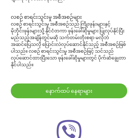
လစဉ် စာရင်းသွင်းမှု အစီအစဉ်များ
လစဉ် စာရင်းသွင်းမှု အစီအစဉ်သည် ကြိုးဖုန်းများနှင့်
မိုဘိုင်းဖုန်းများသို့ နိုင်ငံတကာ ဖုန်းခေါ်ဆိုမှုများ ပြုလုပ်နိုင်ပြီး
မည်သည့်အချိန်တွင်မဆို သက်တမ်းတိုးစရာ မလိုဘဲ
အဆင်ပြေသလို ပြောင်းလဲလုပ်ဆောင်နိုင်သည့် အစီအစဉ်ဖြစ်
ပါသည်။ လစဉ် စာရင်းသွင်းမှု အစီအစဉ်ဖြင့် သင်သည်
လုပ်ဆောင်ထားပြီးသော ဖုန်းခေါ်ဆိုမှုများတွင် ပိုက်ဆံချွေတာ
နိုင်ပါသည်။
နောက်ထပ် နေရာများ