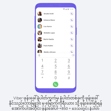
Viber ဖုန်းခေါ်နံပါတ်ကွက်မှ နံပါတ်တစ်ခုကို ဖုန်းခေါ်
နိုင်သည်။
ဘာမြူဒါး မှ မြောက်ကိုရီးယား သို့ ဖုန်းခေါ်ဆိုရန်
အောက်ပါအတိုင်း ဖုန်းခေါ်ပါ-
+
+
850
ဒေသတွင်း နံပါတ်