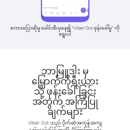
စကားပြောဆိုမှု ခေါင်းစီးမှနေ၍ “Viber Out ဖုန်းခေါ်မှု” ကို
ရွေးပါ
ဘာမြူဒါး မှ
မြောက်ကိုရီးယား
သို့ ဖုန်းခေါ်ခြင်း
အတွက် အကြံပြု
ချက်များ
Viber Out သည် ပိုက်ဆံအကုန်အကျ
နည်းနည်းဖြင့် အချိန် ပိုကြာကြာ ဖုန်း