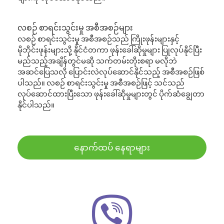
လစဉ် စာရင်းသွင်းမှု အစီအစဉ်များ
လစဉ် စာရင်းသွင်းမှု အစီအစဉ်သည် ကြိုးဖုန်းများနှင့်
မိုဘိုင်းဖုန်းများသို့ နိုင်ငံတကာ ဖုန်းခေါ်ဆိုမှုများ ပြုလုပ်နိုင်ပြီး
မည်သည့်အချိန်တွင်မဆို သက်တမ်းတိုးစရာ မလိုဘဲ
အဆင်ပြေသလို ပြောင်းလဲလုပ်ဆောင်နိုင်သည့် အစီအစဉ်ဖြစ်
ပါသည်။ လစဉ် စာရင်းသွင်းမှု အစီအစဉ်ဖြင့် သင်သည်
လုပ်ဆောင်ထားပြီးသော ဖုန်းခေါ်ဆိုမှုများတွင် ပိုက်ဆံချွေတာ
နိုင်ပါသည်။
နောက်ထပ် နေရာများ