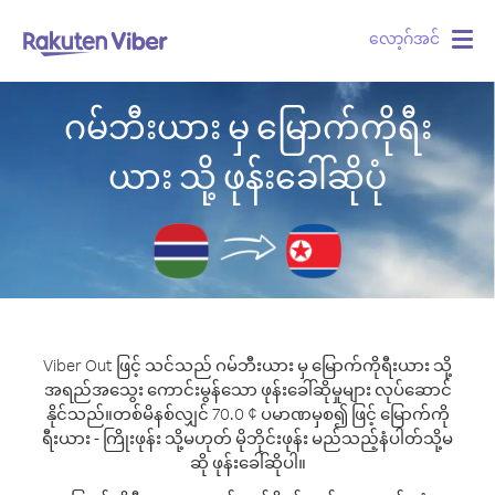
လော့ဂ်အင်
Togg
navig
ဂမ်ဘီးယား မှ မြောက်ကိုရီး
ယား သို့ ဖုန်းခေါ်ဆိုပုံ
Viber Out ဖြင့် သင်သည် ဂမ်ဘီးယား မှ မြောက်ကိုရီးယား သို့
အရည်အသွေး ကောင်းမွန်သော ဖုန်းခေါ်ဆိုမှုများ လုပ်ဆောင်
နိုင်သည်။
တစ်မိနစ်လျှင် 70.0 ¢ ပမာဏမှစ၍ ဖြင့် မြောက်ကို
ရီးယား - ကြိုးဖုန်း သို့မဟုတ် မိုဘိုင်းဖုန်း မည်သည့်နံပါတ်သို့မ
ဆို ဖုန်းခေါ်ဆိုပါ။