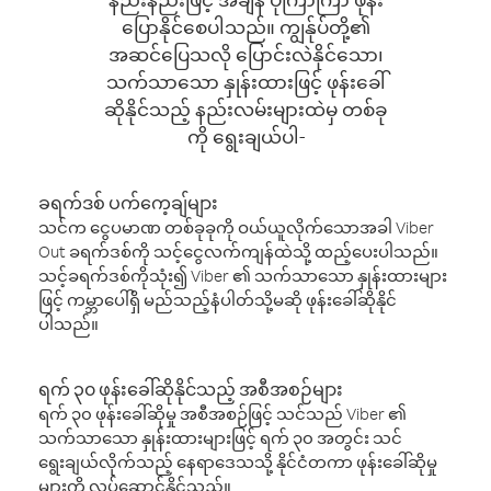
ပြောနိုင်စေပါသည်။ ကျွန်ုပ်တို့၏
အဆင်ပြေသလို ပြောင်းလဲနိုင်သော၊
သက်သာသော နှုန်းထားဖြင့် ဖုန်းခေါ်
ဆိုနိုင်သည့် နည်းလမ်းများထဲမှ တစ်ခု
ကို ရွေးချယ်ပါ-
ခရက်ဒစ် ပက်ကေ့ချ်များ
သင်က ငွေပမာဏ တစ်ခုခုကို ဝယ်ယူလိုက်သောအခါ Viber
Out ခရက်ဒစ်ကို သင့်ငွေလက်ကျန်ထဲသို့ ထည့်ပေးပါသည်။
သင့်ခရက်ဒစ်ကိုသုံး၍ Viber ၏ သက်သာသော နှုန်းထားများ
ဖြင့် ကမ္ဘာပေါ်ရှိ မည်သည့်နံပါတ်သို့မဆို ဖုန်းခေါ်ဆိုနိုင်
ပါသည်။
ရက် ၃၀ ဖုန်းခေါ်ဆိုနိုင်သည့် အစီအစဉ်များ
ရက် ၃၀ ဖုန်းခေါ်ဆိုမှု အစီအစဉ်ဖြင့် သင်သည် Viber ၏
သက်သာသော နှုန်းထားများဖြင့် ရက် ၃၀ အတွင်း သင်
ရွေးချယ်လိုက်သည့် နေရာဒေသသို့ နိုင်ငံတကာ ဖုန်းခေါ်ဆိုမှု
များကို လုပ်ဆောင်နိုင်သည်။