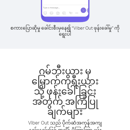
စကားပြောဆိုမှု ခေါင်းစီးမှနေ၍ “Viber Out ဖုန်းခေါ်မှု” ကို
ရွေးပါ
ဂမ်ဘီးယား မှ
မြောက်ကိုရီးယား
သို့ ဖုန်းခေါ်ခြင်း
အတွက် အကြံပြု
ချက်များ
Viber Out သည် ပိုက်ဆံအကုန်အကျ
နည်းနည်းဖြင့် အချိန် ပိုကြာကြာ ဖုန်း