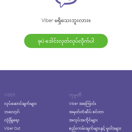
Viber မရှိသေးဘူးလား။
ခုပဲ ဒေါင်းလုတ်လုပ်လိုက်ပါ
VIBER
ကုမ္ပဏီ
လုပ်ဆောင်ချက်များ
Viber အကြောင်း
ဘလော့ဂ်
အမှတ်တံဆိပ် စင်တာ
လုံခြုံရေး
အလုပ်အကိုင်များ
Viber Out
စည်းကမ်းချက်များနှင့် မူဝါဒများ