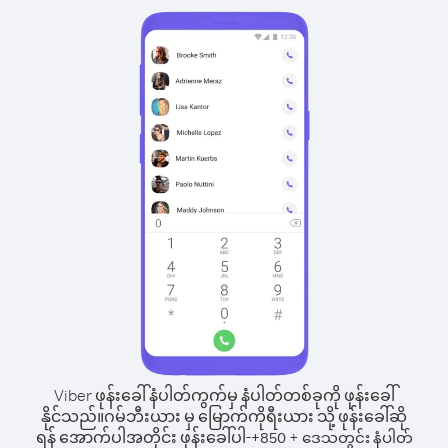
Viber ဖုန်းခေါ်နံပါတ်ကွက်မှ နံပါတ်တစ်ခုကို ဖုန်းခေါ်
နိုင်သည်။
ဂမ်ဘီးယား မှ မြောက်ကိုရီးယား သို့ ဖုန်းခေါ်ဆို
ရန် အောက်ပါအတိုင်း ဖုန်းခေါ်ပါ-
+
+
850
ဒေသတွင်း နံပါတ်