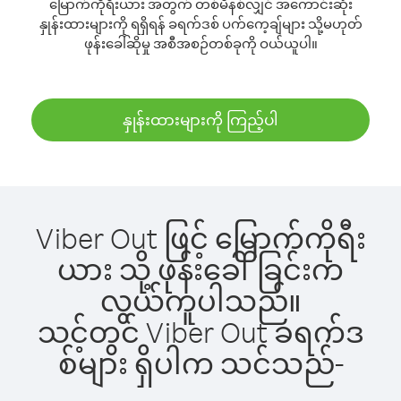
မြောက်ကိုရီးယား အတွက် တစ်မိနစ်လျှင် အကောင်းဆုံး
နှုန်းထားများကို ရရှိရန် ခရက်ဒစ် ပက်ကေ့ချ်များ သို့မဟုတ်
ဖုန်းခေါ်ဆိုမှု အစီအစဉ်တစ်ခုကို ဝယ်ယူပါ။
နှုန်းထားများကို ကြည့်ပါ
Viber Out ဖြင့် မြောက်ကိုရီး
ယား သို့ ဖုန်းခေါ်ခြင်းက
လွယ်ကူပါသည်။
သင့်တွင် Viber Out ခရက်ဒ
စ်များ ရှိပါက သင်သည်-