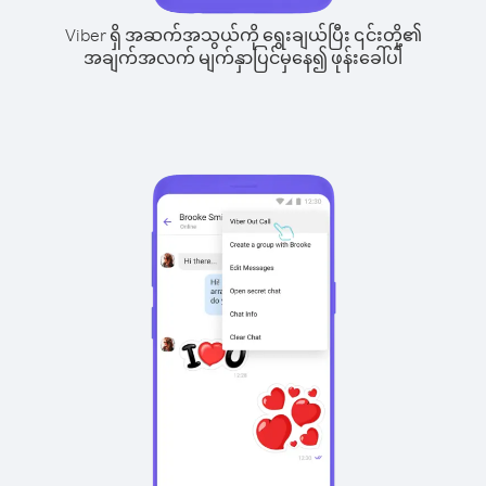
Viber ရှိ အဆက်အသွယ်ကို ရွေးချယ်ပြီး ၎င်းတို့၏
အချက်အလက် မျက်နှာပြင်မှနေ၍ ဖုန်းခေါ်ပါ