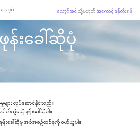
လော့ဂ်
လော့ဂ်အင်
သို့မဟုတ်
အကောင့် ဖန်တီးရန်
န်းခေါ်ဆိုပုံ
မှုများ လုပ်ဆောင်နိုင်သည်။
ပါတ်သို့မဆို ဖုန်းခေါ်ဆိုပါ။
ုန်းခေါ်ဆိုမှု အစီအစဉ်တစ်ခုကို ဝယ်ယူပါ။