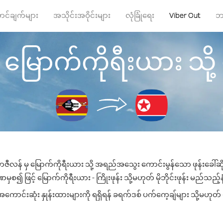
ာင်ချက်များ
အသိုင်းအဝိုင်းများ
လုံခြုံရေး
Viber Out
ဘ
မြောက်ကိုရီးယား သို့ ဖု
ာဇီလန် မှ မြောက်ကိုရီးယား သို့ အရည်အသွေး ကောင်းမွန်သော ဖုန်းခေါ်ဆို
စ၍ ဖြင့် မြောက်ကိုရီးယား - ကြိုးဖုန်း သို့မဟုတ် မိုဘိုင်းဖုန်း မည်သည့်နံ
ောင်းဆုံး နှုန်းထားများကို ရရှိရန် ခရက်ဒစ် ပက်ကေ့ချ်များ သို့မဟုတ် ဖ