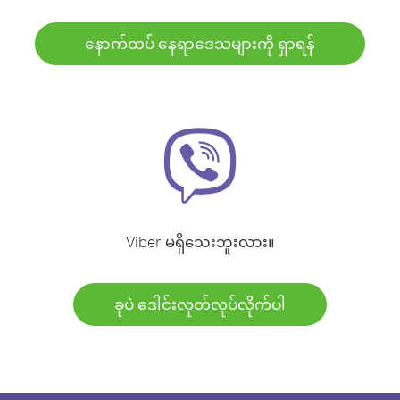
နောက်ထပ် နေရာဒေသများကို ရှာရန်
Viber မရှိသေးဘူးလား။
ခုပဲ ဒေါင်းလုတ်လုပ်လိုက်ပါ