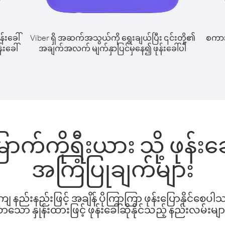
န်းခေါ်
Viber ရှိ အဆက်အသွယ်ကို ရွေးချယ်ပြီး ၎င်းတို့၏
စကားပ
်းခေါ်
အချက်အလက် မျက်နှာပြင်မှနေ၍ ဖုန်းခေါ်ပါ
ောက်ကိုရီးယား သို့ ဖုန်
အကြံပြုချက်များ
နည်းနည်းဖြင့် အချိန် ပိုကြာကြာ ဖုန်းပြောနိုင်စေပ
ော နှုန်းထားဖြင့် ဖုန်းခေါ်ဆိုနိုင်သည့် နည်းလမ်းမျာ