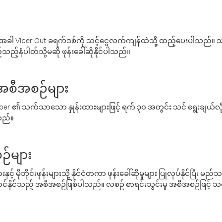
ါ Viber Out ခရက်ဒစ်ကို သင့်ငွေလက်ကျန်ထဲသို့ ထည့်ပေးပါသည်။ သင
ည့်နံပါတ်သို့မဆို ဖုန်းခေါ်ဆိုနိုင်ပါသည်။
် အစီအစဉ်များ
် Viber ၏ သက်သာသော နှုန်းထားများဖြင့် ရက် ၃၀ အတွင်း သင် ရွေးချယ်
်သည်။
ဉ်များ
့် မိုဘိုင်းဖုန်းများသို့ နိုင်ငံတကာ ဖုန်းခေါ်ဆိုမှုများ ပြုလုပ်နိုင်ပြီး
်နိုင်သည့် အစီအစဉ်ဖြစ်ပါသည်။ လစဉ် စာရင်းသွင်းမှု အစီအစဉ်ဖြင့်