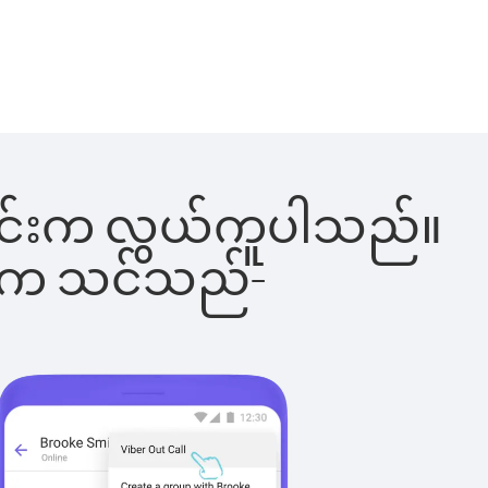
ါ်ခြင်းက လွယ်ကူပါသည်။
ိပါက သင်သည်-