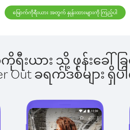
မြောက်ကိုရီးယား အတွက် နှုန်းထားများကို ကြည့်ပါ
က်ကိုရီးယား သို့ ဖုန်းခေ
ber Out ခရက်ဒစ်များ ရှ