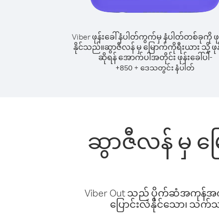
Viber ဖုန်းခေါ်နံပါတ်ကွက်မှ နံပါတ်တစ်ခုကို ဖု
နိုင်သည်။
ဆွာဇီလန် မှ မြောက်ကိုရီးယား သို့ ဖုန
ဆိုရန် အောက်ပါအတိုင်း ဖုန်းခေါ်ပါ-
+
+
850
ဒေသတွင်း နံပါတ်
ဆွာဇီလန် မှ မြ
Viber Out သည် ပိုက်ဆံအကုန်အကျ 
ပြောင်းလဲနိုင်သော၊ သက်သာသ