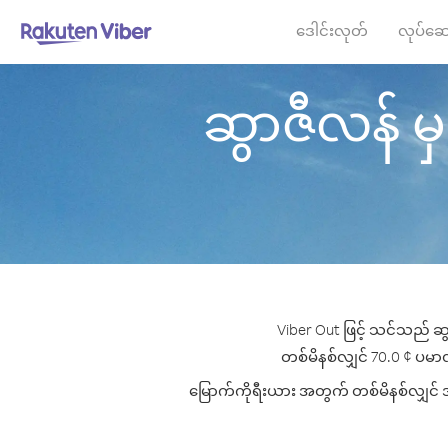
ဒေါင်းလုတ်
လုပ်ဆေ
ဆွာဇီလန် မှ 
Viber Out ဖြင့် သင်သည် ဆွ
တစ်မိနစ်လျှင် 70.0 ¢ ပမာဏမှ
မြောက်ကိုရီးယား အတွက် တစ်မိနစ်လျှင် အက