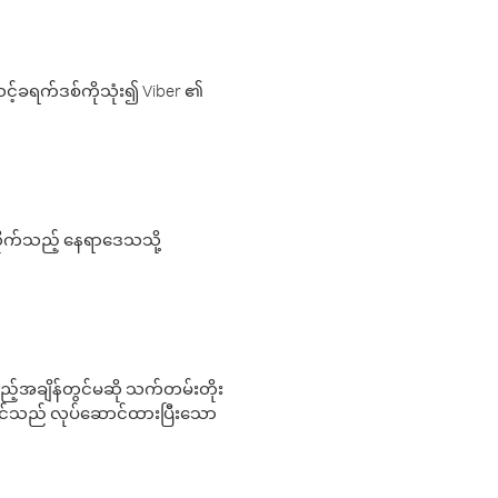
့်ခရက်ဒစ်ကိုသုံး၍ Viber ၏
လိုက်သည့် နေရာဒေသသို့
 မည်သည့်အချိန်တွင်မဆို သက်တမ်းတိုး
 သင်သည် လုပ်ဆောင်ထားပြီးသော