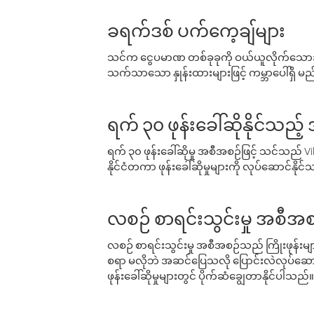
ခရက်ဒစ် ပက်ကေ့ချ်များ
သင်က ငွေပမာဏ တစ်ခုခုကို ဝယ်ယူလိုက်သောအခ
သက်သာသော နှုန်းထားများဖြင့် ကမ္ဘာပေါ်ရှိ မည်သ
ရက် ၃၀ ဖုန်းခေါ်ဆိုနိုင်သည့
ရက် ၃၀ ဖုန်းခေါ်ဆိုမှု အစီအစဉ်ဖြင့် သင်သည
နိုင်ငံတကာ ဖုန်းခေါ်ဆိုမှုများကို လုပ်ဆောင်နိုင
လစဉ် စာရင်းသွင်းမှု အစီအစ
လစဉ် စာရင်းသွင်းမှု အစီအစဉ်သည် ကြိုးဖုန်းများနှင
စရာ မလိုဘဲ အဆင်ပြေသလို ပြောင်းလဲလုပ်ဆောင
ဖုန်းခေါ်ဆိုမှုများတွင် ပိုက်ဆံချွေတာနိုင်ပါသည်။