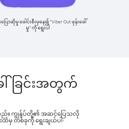
ြောဆိုမှု ခေါင်းစီးမှနေ၍ “Viber Out ဖုန်းခေါ်
မှု” ကို ရွေးပါ
းခေါ်ခြင်းအတွက်
ါသည်။ ကျွန်ုပ်တို့၏ အဆင်ပြေသလို
းထဲမှ တစ်ခုကို ရွေးချယ်ပါ-