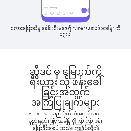
စကားပြောဆိုမှု ခေါင်းစီးမှနေ၍ “Viber Out ဖုန်းခေါ်မှု” ကို
ရွေးပါ
ဆွီဒင် မှ မြောက်ကို
ရီးယား သို့ ဖုန်းခေါ်
ခြင်းအတွက်
အကြံပြုချက်များ
Viber Out သည် ပိုက်ဆံအကုန်အကျ
နည်းနည်းဖြင့် အချိန် ပိုကြာကြာ ဖုန်း
ပြောနိုင်စေပါသည်။ ကျွန်ုပ်တို့၏