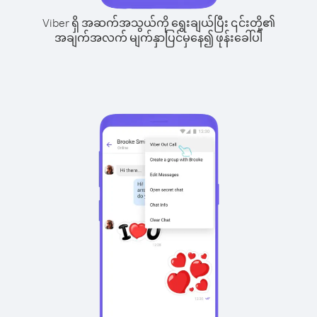
Viber ရှိ အဆက်အသွယ်ကို ရွေးချယ်ပြီး ၎င်းတို့၏
အချက်အလက် မျက်နှာပြင်မှနေ၍ ဖုန်းခေါ်ပါ