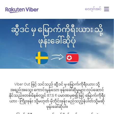
လော့ဂ်အင်
Togg
navig
ဆွီဒင် မှ မြောက်ကိုရီးယား သို့
ဖုန်းခေါ်ဆိုပုံ
Viber Out ဖြင့် သင်သည် ဆွီဒင် မှ မြောက်ကိုရီးယား သို့
အရည်အသွေး ကောင်းမွန်သော ဖုန်းခေါ်ဆိုမှုများ လုပ်ဆောင်
နိုင်သည်။
တစ်မိနစ်လျှင် 87.5 ¢ ပမာဏမှစ၍ ဖြင့် မြောက်ကိုရီး
ယား - ကြိုးဖုန်း သို့မဟုတ် မိုဘိုင်းဖုန်း မည်သည့်နံပါတ်သို့မဆို
ဖုန်းခေါ်ဆိုပါ။