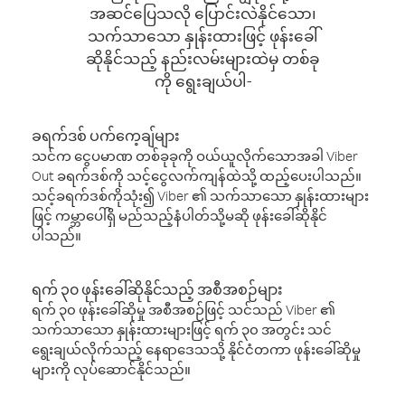
အဆင်ပြေသလို ပြောင်းလဲနိုင်သော၊
သက်သာသော နှုန်းထားဖြင့် ဖုန်းခေါ်
ဆိုနိုင်သည့် နည်းလမ်းများထဲမှ တစ်ခု
ကို ရွေးချယ်ပါ-
ခရက်ဒစ် ပက်ကေ့ချ်များ
သင်က ငွေပမာဏ တစ်ခုခုကို ဝယ်ယူလိုက်သောအခါ Viber
Out ခရက်ဒစ်ကို သင့်ငွေလက်ကျန်ထဲသို့ ထည့်ပေးပါသည်။
သင့်ခရက်ဒစ်ကိုသုံး၍ Viber ၏ သက်သာသော နှုန်းထားများ
ဖြင့် ကမ္ဘာပေါ်ရှိ မည်သည့်နံပါတ်သို့မဆို ဖုန်းခေါ်ဆိုနိုင်
ပါသည်။
ရက် ၃၀ ဖုန်းခေါ်ဆိုနိုင်သည့် အစီအစဉ်များ
ရက် ၃၀ ဖုန်းခေါ်ဆိုမှု အစီအစဉ်ဖြင့် သင်သည် Viber ၏
သက်သာသော နှုန်းထားများဖြင့် ရက် ၃၀ အတွင်း သင်
ရွေးချယ်လိုက်သည့် နေရာဒေသသို့ နိုင်ငံတကာ ဖုန်းခေါ်ဆိုမှု
များကို လုပ်ဆောင်နိုင်သည်။