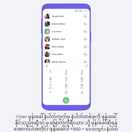
Viber ဖုန်းခေါ်နံပါတ်ကွက်မှ နံပါတ်တစ်ခုကို ဖုန်းခေါ်
နိုင်သည်။
ဆွီဒင် မှ မြောက်ကိုရီးယား သို့ ဖုန်းခေါ်ဆိုရန်
အောက်ပါအတိုင်း ဖုန်းခေါ်ပါ-
+
+
850
ဒေသတွင်း နံပါတ်