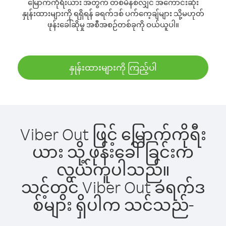
မြောက်ကိုရီးယား အတွက် တစ်မိနစ်လျှင် အကောင်းဆုံး
နှုန်းထားများကို ရရှိရန် ခရက်ဒစ် ပက်ကေ့ချ်များ သို့မဟုတ်
ဖုန်းခေါ်ဆိုမှု အစီအစဉ်တစ်ခုကို ဝယ်ယူပါ။
နှုန်းထားများကို ကြည့်ပါ
Viber Out ဖြင့် မြောက်ကိုရီး
ယား သို့ ဖုန်းခေါ်ခြင်းက
လွယ်ကူပါသည်။
သင့်တွင် Viber Out ခရက်ဒ
စ်များ ရှိပါက သင်သည်-