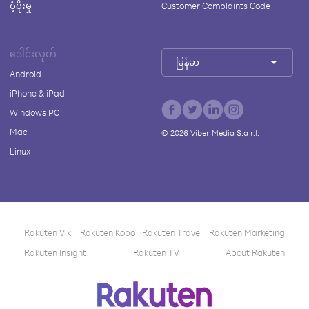
ပံ့ပိုးမှု
Customer Complaints Code
ဒေါင်းလုတ်
မြန်မာ
Android
iPhone & iPad
Windows PC
Mac
©
2026
Viber Media S.à r.l.
Linux
Rakuten Viki
Rakuten Kobo
Rakuten Travel
Rakuten Marketing
Rakuten Insight
Rakuten TV
About Rakuten