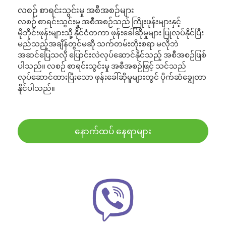
လစဉ် စာရင်းသွင်းမှု အစီအစဉ်များ
လစဉ် စာရင်းသွင်းမှု အစီအစဉ်သည် ကြိုးဖုန်းများနှင့်
မိုဘိုင်းဖုန်းများသို့ နိုင်ငံတကာ ဖုန်းခေါ်ဆိုမှုများ ပြုလုပ်နိုင်ပြီး
မည်သည့်အချိန်တွင်မဆို သက်တမ်းတိုးစရာ မလိုဘဲ
အဆင်ပြေသလို ပြောင်းလဲလုပ်ဆောင်နိုင်သည့် အစီအစဉ်ဖြစ်
ပါသည်။ လစဉ် စာရင်းသွင်းမှု အစီအစဉ်ဖြင့် သင်သည်
လုပ်ဆောင်ထားပြီးသော ဖုန်းခေါ်ဆိုမှုများတွင် ပိုက်ဆံချွေတာ
နိုင်ပါသည်။
နောက်ထပ် နေရာများ