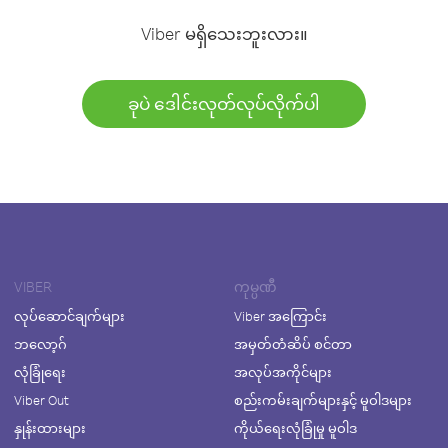
Viber မရှိသေးဘူးလား။
ခုပဲ ဒေါင်းလုတ်လုပ်လိုက်ပါ
VIBER
ကုမ္ပဏီ
လုပ်ဆောင်ချက်များ
Viber အကြောင်း
ဘလော့ဂ်
အမှတ်တံဆိပ် စင်တာ
လုံခြုံရေး
အလုပ်အကိုင်များ
Viber Out
စည်းကမ်းချက်များနှင့် မူဝါဒများ
နှုန်းထားများ
ကိုယ်ရေးလုံခြုံမှု မူဝါဒ