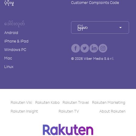
ပံ့ပိုးမှု
Customer Complaints Code
ဒေါင်းလုတ်
မြန်မာ
Android
iPhone & iPad
Windows PC
Mac
©
2026
Viber Media S.à r.l.
Linux
Rakuten Viki
Rakuten Kobo
Rakuten Travel
Rakuten Marketing
Rakuten Insight
Rakuten TV
About Rakuten