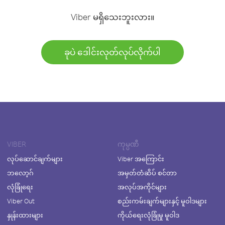
Viber မရှိသေးဘူးလား။
ခုပဲ ဒေါင်းလုတ်လုပ်လိုက်ပါ
VIBER
ကုမ္ပဏီ
လုပ်ဆောင်ချက်များ
Viber အကြောင်း
ဘလော့ဂ်
အမှတ်တံဆိပ် စင်တာ
လုံခြုံရေး
အလုပ်အကိုင်များ
Viber Out
စည်းကမ်းချက်များနှင့် မူဝါဒများ
နှုန်းထားများ
ကိုယ်ရေးလုံခြုံမှု မူဝါဒ