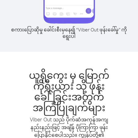
စကားပြောဆိုမှု ခေါင်းစီးမှနေ၍ “Viber Out ဖုန်းခေါ်မှု” ကို
ရွေးပါ
ယူရိုကွေး မှ မြောက်
ကိုရီးယား သို့ ဖုန်း
ခေါ်ခြင်းအတွက်
အကြံပြုချက်များ
Viber Out သည် ပိုက်ဆံအကုန်အကျ
နည်းနည်းဖြင့် အချိန် ပိုကြာကြာ ဖုန်း
ပြောနိုင်စေပါသည်။ ကျွန်ုပ်တို့၏