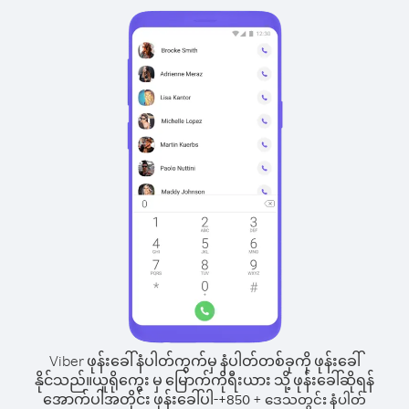
Viber ဖုန်းခေါ်နံပါတ်ကွက်မှ နံပါတ်တစ်ခုကို ဖုန်းခေါ်
နိုင်သည်။
ယူရိုကွေး မှ မြောက်ကိုရီးယား သို့ ဖုန်းခေါ်ဆိုရန်
အောက်ပါအတိုင်း ဖုန်းခေါ်ပါ-
+
+
850
ဒေသတွင်း နံပါတ်