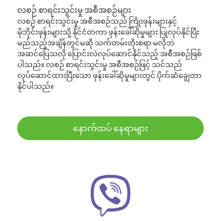
လစဉ် စာရင်းသွင်းမှု အစီအစဉ်များ
လစဉ် စာရင်းသွင်းမှု အစီအစဉ်သည် ကြိုးဖုန်းများနှင့်
မိုဘိုင်းဖုန်းများသို့ နိုင်ငံတကာ ဖုန်းခေါ်ဆိုမှုများ ပြုလုပ်နိုင်ပြီး
မည်သည့်အချိန်တွင်မဆို သက်တမ်းတိုးစရာ မလိုဘဲ
အဆင်ပြေသလို ပြောင်းလဲလုပ်ဆောင်နိုင်သည့် အစီအစဉ်ဖြစ်
ပါသည်။ လစဉ် စာရင်းသွင်းမှု အစီအစဉ်ဖြင့် သင်သည်
လုပ်ဆောင်ထားပြီးသော ဖုန်းခေါ်ဆိုမှုများတွင် ပိုက်ဆံချွေတာ
နိုင်ပါသည်။
နောက်ထပ် နေရာများ