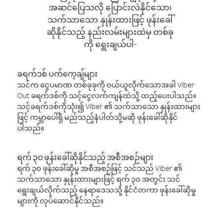
အဆင်ပြေသလို ပြောင်းလဲနိုင်သော၊
သက်သာသော နှုန်းထားဖြင့် ဖုန်းခေါ်
ဆိုနိုင်သည့် နည်းလမ်းများထဲမှ တစ်ခု
ကို ရွေးချယ်ပါ-
ခရက်ဒစ် ပက်ကေ့ချ်များ
သင်က ငွေပမာဏ တစ်ခုခုကို ဝယ်ယူလိုက်သောအခါ Viber
Out ခရက်ဒစ်ကို သင့်ငွေလက်ကျန်ထဲသို့ ထည့်ပေးပါသည်။
သင့်ခရက်ဒစ်ကိုသုံး၍ Viber ၏ သက်သာသော နှုန်းထားများ
ဖြင့် ကမ္ဘာပေါ်ရှိ မည်သည့်နံပါတ်သို့မဆို ဖုန်းခေါ်ဆိုနိုင်
ပါသည်။
ရက် ၃၀ ဖုန်းခေါ်ဆိုနိုင်သည့် အစီအစဉ်များ
ရက် ၃၀ ဖုန်းခေါ်ဆိုမှု အစီအစဉ်ဖြင့် သင်သည် Viber ၏
သက်သာသော နှုန်းထားများဖြင့် ရက် ၃၀ အတွင်း သင်
ရွေးချယ်လိုက်သည့် နေရာဒေသသို့ နိုင်ငံတကာ ဖုန်းခေါ်ဆိုမှု
များကို လုပ်ဆောင်နိုင်သည်။