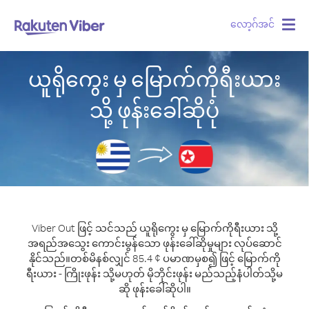
လော့ဂ်အင်
Togg
navig
ယူရိုကွေး မှ မြောက်ကိုရီးယား
သို့ ဖုန်းခေါ်ဆိုပုံ
Viber Out ဖြင့် သင်သည် ယူရိုကွေး မှ မြောက်ကိုရီးယား သို့
အရည်အသွေး ကောင်းမွန်သော ဖုန်းခေါ်ဆိုမှုများ လုပ်ဆောင်
နိုင်သည်။
တစ်မိနစ်လျှင် 85.4 ¢ ပမာဏမှစ၍ ဖြင့် မြောက်ကို
ရီးယား - ကြိုးဖုန်း သို့မဟုတ် မိုဘိုင်းဖုန်း မည်သည့်နံပါတ်သို့မ
ဆို ဖုန်းခေါ်ဆိုပါ။