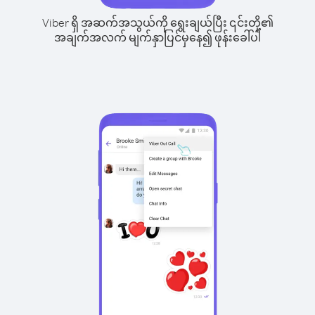
Viber ရှိ အဆက်အသွယ်ကို ရွေးချယ်ပြီး ၎င်းတို့၏
အချက်အလက် မျက်နှာပြင်မှနေ၍ ဖုန်းခေါ်ပါ