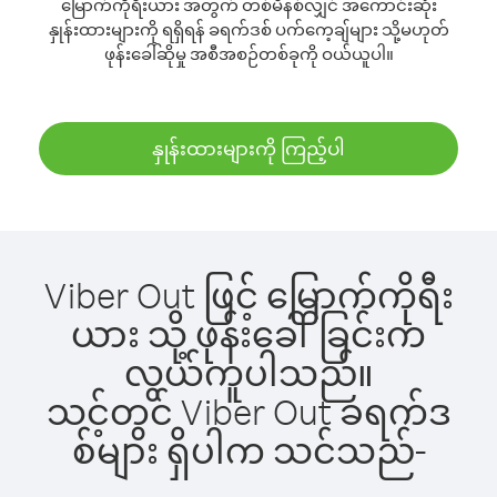
မြောက်ကိုရီးယား အတွက် တစ်မိနစ်လျှင် အကောင်းဆုံး
နှုန်းထားများကို ရရှိရန် ခရက်ဒစ် ပက်ကေ့ချ်များ သို့မဟုတ်
ဖုန်းခေါ်ဆိုမှု အစီအစဉ်တစ်ခုကို ဝယ်ယူပါ။
နှုန်းထားများကို ကြည့်ပါ
Viber Out ဖြင့် မြောက်ကိုရီး
ယား သို့ ဖုန်းခေါ်ခြင်းက
လွယ်ကူပါသည်။
သင့်တွင် Viber Out ခရက်ဒ
စ်များ ရှိပါက သင်သည်-