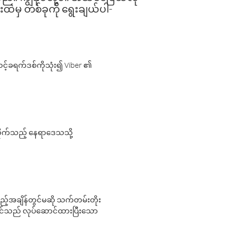
းထဲမှ တစ်ခုကို ရွေးချယ်ပါ-
့်ခရက်ဒစ်ကိုသုံး၍ Viber ၏
လိုက်သည့် နေရာဒေသသို့
 မည်သည့်အချိန်တွင်မဆို သက်တမ်းတိုး
 သင်သည် လုပ်ဆောင်ထားပြီးသော