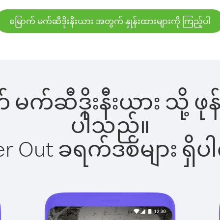
မြောက် မက်ဆီဒိုးနီးယား အတွက် နှုန်းထားများကို ကြည့်ပါ
က် မက်ဆီဒိုးနီးယား သို့ ဖ
ပါသည်။
ber Out ခရက်ဒစ်များ ရှ