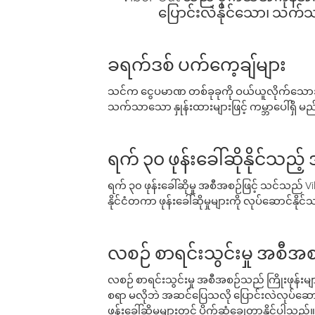
ပြောင်းလဲနိုင်သော၊ သက်သာသ
ခရက်ဒစ် ပက်ကေ့ချ်များ
သင်က ငွေပမာဏ တစ်ခုခုကို ဝယ်ယူလိုက်သောအခ
သက်သာသော နှုန်းထားများဖြင့် ကမ္ဘာပေါ်ရှိ မည်သ
ရက် ၃၀ ဖုန်းခေါ်ဆိုနိုင်သည့
ရက် ၃၀ ဖုန်းခေါ်ဆိုမှု အစီအစဉ်ဖြင့် သင်သည
နိုင်ငံတကာ ဖုန်းခေါ်ဆိုမှုများကို လုပ်ဆောင်နိုင
လစဉ် စာရင်းသွင်းမှု အစီအစ
လစဉ် စာရင်းသွင်းမှု အစီအစဉ်သည် ကြိုးဖုန်းများနှင
စရာ မလိုဘဲ အဆင်ပြေသလို ပြောင်းလဲလုပ်ဆောင
ဖုန်းခေါ်ဆိုမှုများတွင် ပိုက်ဆံချွေတာနိုင်ပါသည်။