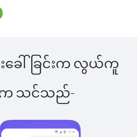
ုန်းခေါ်ခြင်းက လွယ်ကူ
ိပါက သင်သည်-