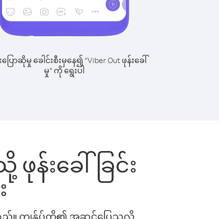
ြောဆိုမှု ခေါင်းစီးမှနေ၍ “Viber Out ဖုန်းခေါ်
မှု” ကို ရွေးပါ
့ ဖုန်းခေါ်ခြင်း
း
ါသည်။ ကျွန်ုပ်တို့၏ အဆင်ပြေသလို