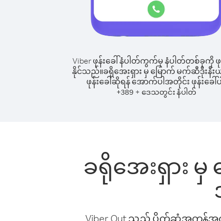
Viber ဖုန်းခေါ်နံပါတ်ကွက်မှ နံပါတ်တစ်ခုကို ဖု
နိုင်သည်။
ခရိုအေးရှား မှ မြောက် မက်ဆီဒိုးနီးယ
ဖုန်းခေါ်ဆိုရန် အောက်ပါအတိုင်း ဖုန်းခေါ်ပ
+
+
389
ဒေသတွင်း နံပါတ်
ခရိုအေးရှား မှ 
Viber Out သည် ပိုက်ဆံအကုန်အကျ 