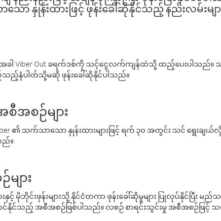
ော နှုန်းထားဖြင့် ဖုန်းခေါ်ဆိုနိုင်သည့် နည်းလမ်းမျာ
ါ Viber Out ခရက်ဒစ်ကို သင့်ငွေလက်ကျန်ထဲသို့ ထည့်ပေးပါသည်။ သင
ည့်နံပါတ်သို့မဆို ဖုန်းခေါ်ဆိုနိုင်ပါသည်။
် အစီအစဉ်များ
် Viber ၏ သက်သာသော နှုန်းထားများဖြင့် ရက် ၃၀ အတွင်း သင် ရွေးချယ်
်သည်။
ဉ်များ
့် မိုဘိုင်းဖုန်းများသို့ နိုင်ငံတကာ ဖုန်းခေါ်ဆိုမှုများ ပြုလုပ်နိုင်ပြီး
်နိုင်သည့် အစီအစဉ်ဖြစ်ပါသည်။ လစဉ် စာရင်းသွင်းမှု အစီအစဉ်ဖြင့်