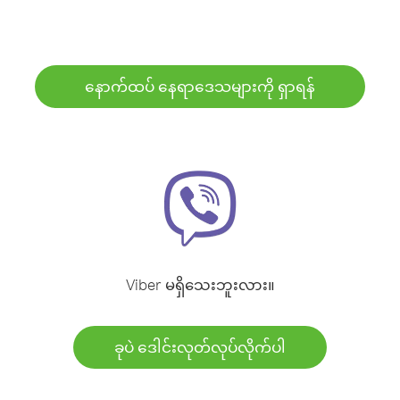
နောက်ထပ် နေရာဒေသများကို ရှာရန်
Viber မရှိသေးဘူးလား။
ခုပဲ ဒေါင်းလုတ်လုပ်လိုက်ပါ