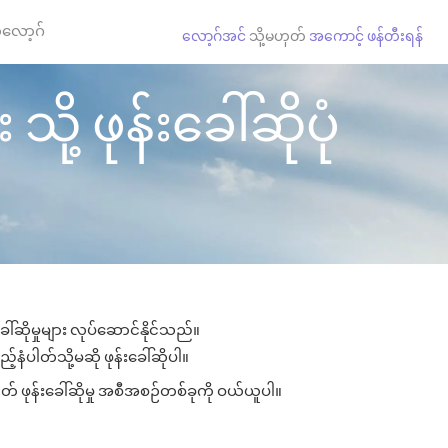
လော့ဂ်
လော့ဂ်အင်
သို့မဟုတ်
အကောင့် ဖန်တီးရန်
ု့ ဖုန်းခေါ်ဆိုပုံ
ါ်ဆိုမှုများ လုပ်ဆောင်နိုင်သည်။
်နံပါတ်သို့မဆို ဖုန်းခေါ်ဆိုပါ။
တ် ဖုန်းခေါ်ဆိုမှု အစီအစဉ်တစ်ခုကို ဝယ်ယူပါ။