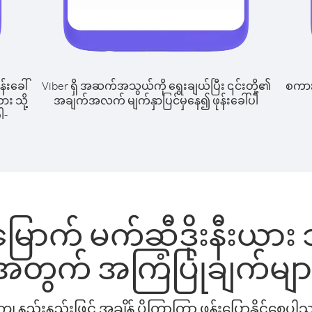
န်းခေါ်
Viber ရှိ အဆက်အသွယ်ကို ရွေးချယ်ပြီး ၎င်းတို့၏
စကားပ
ား သို့
အချက်အလက် မျက်နှာပြင်မှနေ၍ ဖုန်းခေါ်ပါ
ါ-
မြောက် မက်ဆီဒိုးနီးယား သို
အတွက် အကြံပြုချက်မျာ
နည်းနည်းဖြင့် အချိန် ပိုကြာကြာ ဖုန်းပြောနိုင်စေပ