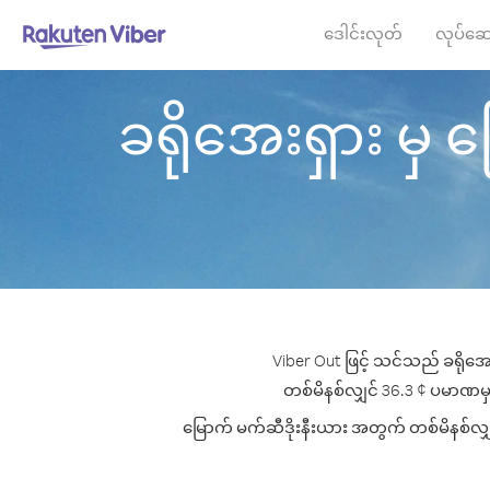
ဒေါင်းလုတ်
လုပ်ဆေ
ခရိုအေးရှား မှ မြ
Viber Out ဖြင့် သင်သည် ခရိုအေး
တစ်မိနစ်လျှင် 36.3 ¢ ပမာဏမှစ၍ 
မြောက် မက်ဆီဒိုးနီးယား အတွက် တစ်မိနစ်လျှင်