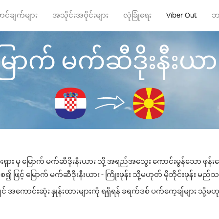
ာင်ချက်များ
အသိုင်းအဝိုင်းများ
လုံခြုံရေး
Viber Out
ဘ
ောက် မက်ဆီဒိုးနီးယား သိ
ရှား မှ မြောက် မက်ဆီဒိုးနီးယား သို့ အရည်အသွေး ကောင်းမွန်သော ဖုန်းခေ
ဖြင့် မြောက် မက်ဆီဒိုးနီးယား - ကြိုးဖုန်း သို့မဟုတ် မိုဘိုင်းဖုန်း မည်သည့
 အကောင်းဆုံး နှုန်းထားများကို ရရှိရန် ခရက်ဒစ် ပက်ကေ့ချ်များ သို့မဟု