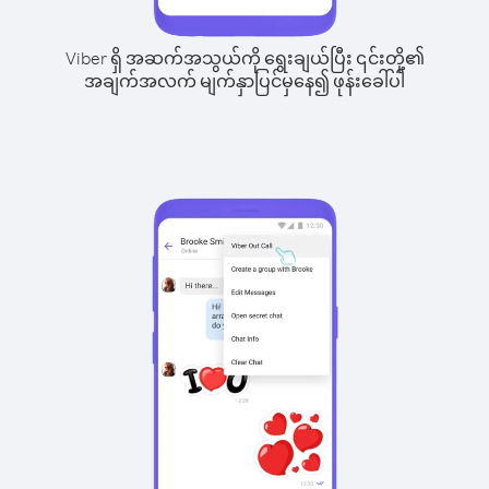
Viber ရှိ အဆက်အသွယ်ကို ရွေးချယ်ပြီး ၎င်းတို့၏
အချက်အလက် မျက်နှာပြင်မှနေ၍ ဖုန်းခေါ်ပါ