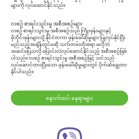
များကို လုပ်ဆောင်နိုင်သည်။
လစဉ် စာရင်းသွင်းမှု အစီအစဉ်များ
လစဉ် စာရင်းသွင်းမှု အစီအစဉ်သည် ကြိုးဖုန်းများနှင့်
မိုဘိုင်းဖုန်းများသို့ နိုင်ငံတကာ ဖုန်းခေါ်ဆိုမှုများ ပြုလုပ်နိုင်ပြီး
မည်သည့်အချိန်တွင်မဆို သက်တမ်းတိုးစရာ မလိုဘဲ
အဆင်ပြေသလို ပြောင်းလဲလုပ်ဆောင်နိုင်သည့် အစီအစဉ်ဖြစ်
ပါသည်။ လစဉ် စာရင်းသွင်းမှု အစီအစဉ်ဖြင့် သင်သည်
လုပ်ဆောင်ထားပြီးသော ဖုန်းခေါ်ဆိုမှုများတွင် ပိုက်ဆံချွေတာ
နိုင်ပါသည်။
နောက်ထပ် နေရာများ