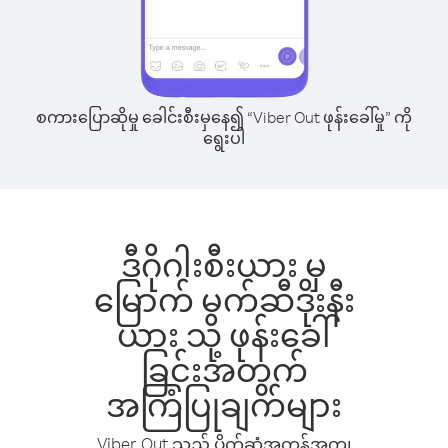
စကားပြောဆိုမှု ခေါင်းစီးမှနေ၍ “Viber Out ဖုန်းခေါ်မှု” ကို
ရွေးပါ
ဒီဂိုဂါးစီးယား မှ
မြောက် မက်ဆီဒိုးနီး
ယား သို့ ဖုန်းခေါ်
ခြင်းအတွက်
အကြံပြုချက်များ
Viber Out သည် ပိုက်ဆံအကုန်အကျ