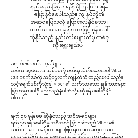
နည်းနည်းဖြင့် အချိန် ပိုကြာကြာ ဖုန်း
ပြောနိုင်စေပါသည်။ ကျွန်ုပ်တို့၏
အဆင်ပြေသလို ပြောင်းလဲနိုင်သော၊
သက်သာသော နှုန်းထားဖြင့် ဖုန်းခေါ်
ဆိုနိုင်သည့် နည်းလမ်းများထဲမှ တစ်ခု
ကို ရွေးချယ်ပါ-
ခရက်ဒစ် ပက်ကေ့ချ်များ
သင်က ငွေပမာဏ တစ်ခုခုကို ဝယ်ယူလိုက်သောအခါ Viber
Out ခရက်ဒစ်ကို သင့်ငွေလက်ကျန်ထဲသို့ ထည့်ပေးပါသည်။
သင့်ခရက်ဒစ်ကိုသုံး၍ Viber ၏ သက်သာသော နှုန်းထားများ
ဖြင့် ကမ္ဘာပေါ်ရှိ မည်သည့်နံပါတ်သို့မဆို ဖုန်းခေါ်ဆိုနိုင်
ပါသည်။
ရက် ၃၀ ဖုန်းခေါ်ဆိုနိုင်သည့် အစီအစဉ်များ
ရက် ၃၀ ဖုန်းခေါ်ဆိုမှု အစီအစဉ်ဖြင့် သင်သည် Viber ၏
သက်သာသော နှုန်းထားများဖြင့် ရက် ၃၀ အတွင်း သင်
ရွေးချယ်လိုက်သည့် နေရာဒေသသို့ နိုင်ငံတကာ ဖုန်းခေါ်ဆိုမှု