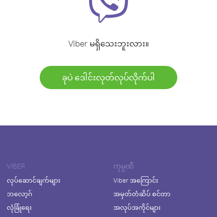
Viber မရှိသေးဘူးလား။
ခုပဲ ဒေါင်းလုတ်လုပ်လိုက်ပါ
VIBER
ကုမ္ပဏီ
လုပ်ဆောင်ချက်များ
Viber အကြောင်း
ဘလော့ဂ်
အမှတ်တံဆိပ် စင်တာ
လုံခြုံရေး
အလုပ်အကိုင်များ