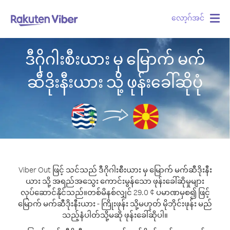
လော့ဂ်အင်
Togg
navig
ဒီဂိုဂါးစီးယား မှ မြောက် မက်
ဆီဒိုးနီးယား သို့ ဖုန်းခေါ်ဆိုပုံ
Viber Out ဖြင့် သင်သည် ဒီဂိုဂါးစီးယား မှ မြောက် မက်ဆီဒိုးနီး
ယား သို့ အရည်အသွေး ကောင်းမွန်သော ဖုန်းခေါ်ဆိုမှုများ
လုပ်ဆောင်နိုင်သည်။
တစ်မိနစ်လျှင် 29.0 ¢ ပမာဏမှစ၍ ဖြင့်
မြောက် မက်ဆီဒိုးနီးယား - ကြိုးဖုန်း သို့မဟုတ် မိုဘိုင်းဖုန်း မည်
သည့်နံပါတ်သို့မဆို ဖုန်းခေါ်ဆိုပါ။