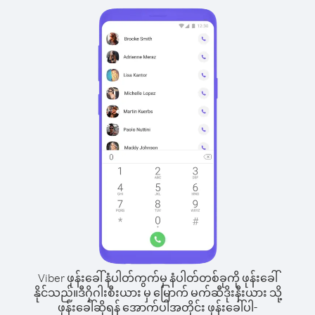
Viber ဖုန်းခေါ်နံပါတ်ကွက်မှ နံပါတ်တစ်ခုကို ဖုန်းခေါ်
နိုင်သည်။
ဒီဂိုဂါးစီးယား မှ မြောက် မက်ဆီဒိုးနီးယား သို့
ဖုန်းခေါ်ဆိုရန် အောက်ပါအတိုင်း ဖုန်းခေါ်ပါ-