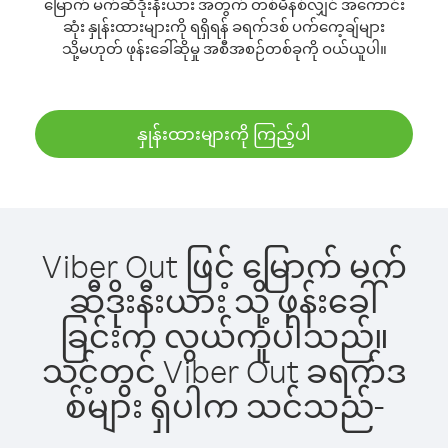
မြောက် မက်ဆီဒိုးနီးယား အတွက် တစ်မိနစ်လျှင် အကောင်း
ဆုံး နှုန်းထားများကို ရရှိရန် ခရက်ဒစ် ပက်ကေ့ချ်များ
သို့မဟုတ် ဖုန်းခေါ်ဆိုမှု အစီအစဉ်တစ်ခုကို ဝယ်ယူပါ။
နှုန်းထားများကို ကြည့်ပါ
Viber Out ဖြင့် မြောက် မက်
ဆီဒိုးနီးယား သို့ ဖုန်းခေါ်
ခြင်းက လွယ်ကူပါသည်။
သင့်တွင် Viber Out ခရက်ဒ
စ်များ ရှိပါက သင်သည်-