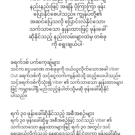
နည်းနည်းဖြင့် အချိန် ပိုကြာကြာ ဖုန်း
ပြောနိုင်စေပါသည်။ ကျွန်ုပ်တို့၏
အဆင်ပြေသလို ပြောင်းလဲနိုင်သော၊
သက်သာသော နှုန်းထားဖြင့် ဖုန်းခေါ်
ဆိုနိုင်သည့် နည်းလမ်းများထဲမှ တစ်ခု
ကို ရွေးချယ်ပါ-
ခရက်ဒစ် ပက်ကေ့ချ်များ
သင်က ငွေပမာဏ တစ်ခုခုကို ဝယ်ယူလိုက်သောအခါ Viber
Out ခရက်ဒစ်ကို သင့်ငွေလက်ကျန်ထဲသို့ ထည့်ပေးပါသည်။
သင့်ခရက်ဒစ်ကိုသုံး၍ Viber ၏ သက်သာသော နှုန်းထားများ
ဖြင့် ကမ္ဘာပေါ်ရှိ မည်သည့်နံပါတ်သို့မဆို ဖုန်းခေါ်ဆိုနိုင်
ပါသည်။
ရက် ၃၀ ဖုန်းခေါ်ဆိုနိုင်သည့် အစီအစဉ်များ
ရက် ၃၀ ဖုန်းခေါ်ဆိုမှု အစီအစဉ်ဖြင့် သင်သည် Viber ၏
သက်သာသော နှုန်းထားများဖြင့် ရက် ၃၀ အတွင်း သင်
ရွေးချယ်လိုက်သည့် နေရာဒေသသို့ နိုင်ငံတကာ ဖုန်းခေါ်ဆိုမှု