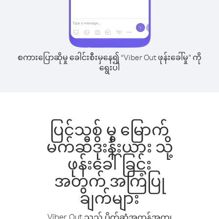
စကားပြောဆိုမှု ခေါင်းစီးမှနေ၍ “Viber Out ဖုန်းခေါ်မှု” ကို
ရွေးပါ
ပြင်သစ် မှ မြောက်
မက်ဆီဒိုးနီးယား သို့
ဖုန်းခေါ်ခြင်း
အတွက် အကြံပြု
ချက်များ
Viber Out သည် ပိုက်ဆံအကုန်အကျ