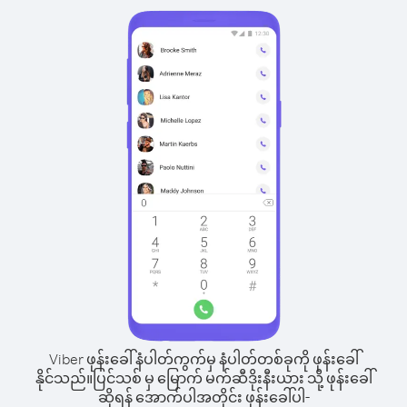
Viber ဖုန်းခေါ်နံပါတ်ကွက်မှ နံပါတ်တစ်ခုကို ဖုန်းခေါ်
နိုင်သည်။
ပြင်သစ် မှ မြောက် မက်ဆီဒိုးနီးယား သို့ ဖုန်းခေါ်
ဆိုရန် အောက်ပါအတိုင်း ဖုန်းခေါ်ပါ-