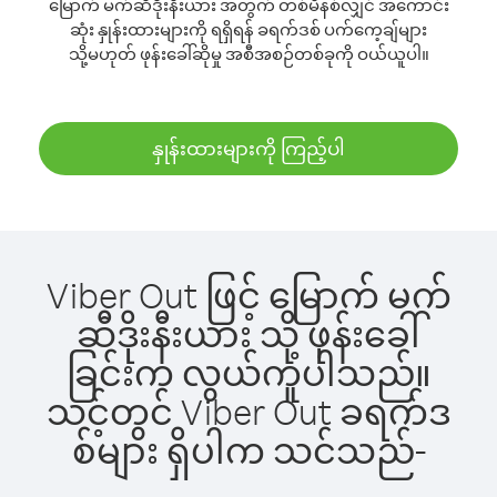
မြောက် မက်ဆီဒိုးနီးယား အတွက် တစ်မိနစ်လျှင် အကောင်း
ဆုံး နှုန်းထားများကို ရရှိရန် ခရက်ဒစ် ပက်ကေ့ချ်များ
သို့မဟုတ် ဖုန်းခေါ်ဆိုမှု အစီအစဉ်တစ်ခုကို ဝယ်ယူပါ။
နှုန်းထားများကို ကြည့်ပါ
Viber Out ဖြင့် မြောက် မက်
ဆီဒိုးနီးယား သို့ ဖုန်းခေါ်
ခြင်းက လွယ်ကူပါသည်။
သင့်တွင် Viber Out ခရက်ဒ
စ်များ ရှိပါက သင်သည်-