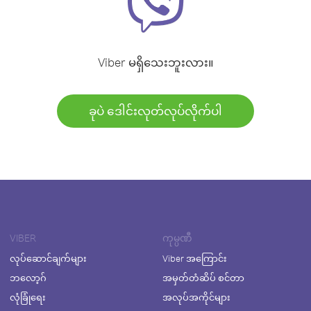
Viber မရှိသေးဘူးလား။
ခုပဲ ဒေါင်းလုတ်လုပ်လိုက်ပါ
VIBER
ကုမ္ပဏီ
လုပ်ဆောင်ချက်များ
Viber အကြောင်း
ဘလော့ဂ်
အမှတ်တံဆိပ် စင်တာ
လုံခြုံရေး
အလုပ်အကိုင်များ