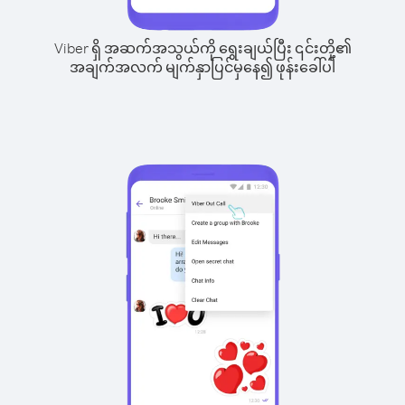
Viber ရှိ အဆက်အသွယ်ကို ရွေးချယ်ပြီး ၎င်းတို့၏
အချက်အလက် မျက်နှာပြင်မှနေ၍ ဖုန်းခေါ်ပါ