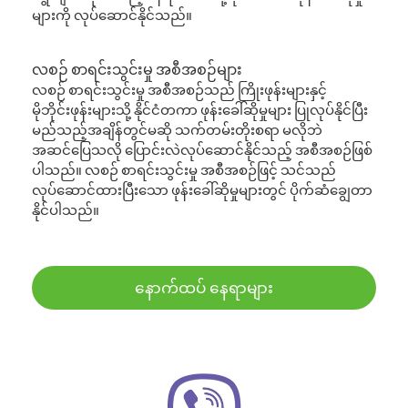
များကို လုပ်ဆောင်နိုင်သည်။
လစဉ် စာရင်းသွင်းမှု အစီအစဉ်များ
လစဉ် စာရင်းသွင်းမှု အစီအစဉ်သည် ကြိုးဖုန်းများနှင့်
မိုဘိုင်းဖုန်းများသို့ နိုင်ငံတကာ ဖုန်းခေါ်ဆိုမှုများ ပြုလုပ်နိုင်ပြီး
မည်သည့်အချိန်တွင်မဆို သက်တမ်းတိုးစရာ မလိုဘဲ
အဆင်ပြေသလို ပြောင်းလဲလုပ်ဆောင်နိုင်သည့် အစီအစဉ်ဖြစ်
ပါသည်။ လစဉ် စာရင်းသွင်းမှု အစီအစဉ်ဖြင့် သင်သည်
လုပ်ဆောင်ထားပြီးသော ဖုန်းခေါ်ဆိုမှုများတွင် ပိုက်ဆံချွေတာ
နိုင်ပါသည်။
နောက်ထပ် နေရာများ