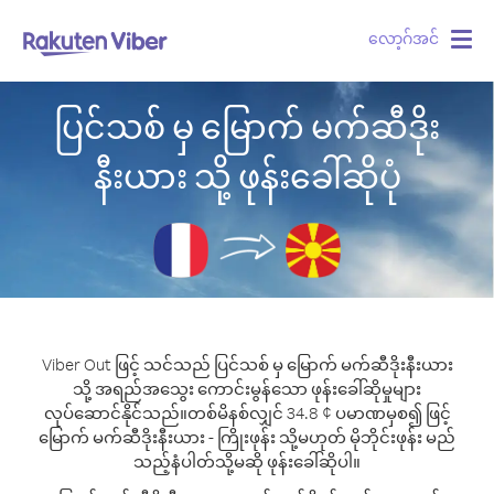
လော့ဂ်အင်
Togg
navig
ပြင်သစ် မှ မြောက် မက်ဆီဒိုး
နီးယား သို့ ဖုန်းခေါ်ဆိုပုံ
Viber Out ဖြင့် သင်သည် ပြင်သစ် မှ မြောက် မက်ဆီဒိုးနီးယား
သို့ အရည်အသွေး ကောင်းမွန်သော ဖုန်းခေါ်ဆိုမှုများ
လုပ်ဆောင်နိုင်သည်။
တစ်မိနစ်လျှင် 34.8 ¢ ပမာဏမှစ၍ ဖြင့်
မြောက် မက်ဆီဒိုးနီးယား - ကြိုးဖုန်း သို့မဟုတ် မိုဘိုင်းဖုန်း မည်
သည့်နံပါတ်သို့မဆို ဖုန်းခေါ်ဆိုပါ။