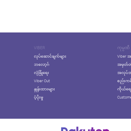
VIBER
ကုမ္ပဏီ
လုပ်ဆောင်ချက်များ
Viber အ
ဘလော့ဂ်
အမှတ်တ
လုံခြုံရေး
အလုပ်အက
Viber Out
စည်းကမ်း
နှုန်းထားများ
ကိုယ်ရေးလ
ပံ့ပိုးမှု
Custome