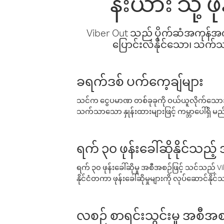
နီးယား သို့
Viber Out သည် ပိုက်ဆံအကုန်အကျ 
ပြောင်းလဲနိုင်သော၊ သက်သာသ
ခရက်ဒစ် ပက်ကေ့ချ်များ
သင်က ငွေပမာဏ တစ်ခုခုကို ဝယ်ယူလိုက်သောအခ
သက်သာသော နှုန်းထားများဖြင့် ကမ္ဘာပေါ်ရှိ မည်သ
ရက် ၃၀ ဖုန်းခေါ်ဆိုနိုင်သည့
ရက် ၃၀ ဖုန်းခေါ်ဆိုမှု အစီအစဉ်ဖြင့် သင်သည
နိုင်ငံတကာ ဖုန်းခေါ်ဆိုမှုများကို လုပ်ဆောင်နိုင
လစဉ် စာရင်းသွင်းမှု အစီအစ