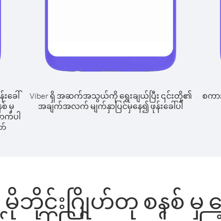
န်းခေါ်
Viber ရှိ အဆက်အသွယ်ကို ရွေးချယ်ပြီး ၎င်းတို့၏
စကားပ
စ် မှ
အချက်အလက် မျက်နှာပြင်မှနေ၍ ဖုန်းခေါ်ပါ
အောက်ပါ
တ်
 မိုဘိုင်းဂြိုဟ်တု စနစ် မှ