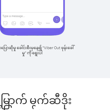
ြောဆိုမှု ခေါင်းစီးမှနေ၍ “Viber Out ဖုန်းခေါ်
မှု” ကို ရွေးပါ
 မြောက် မက်ဆီဒိုး