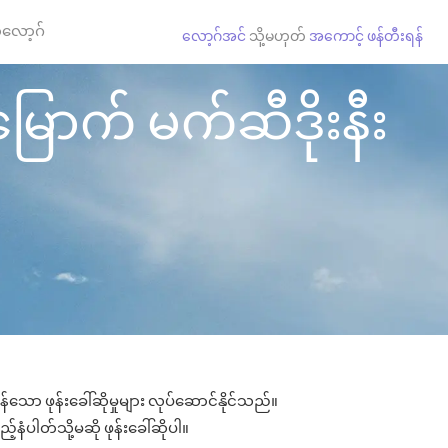
လော့ဂ်
လော့ဂ်အင်
သို့မဟုတ်
အကောင့် ဖန်တီးရန်
 မြောက် မက်ဆီဒိုးနီး
န်သော ဖုန်းခေါ်ဆိုမှုများ လုပ်ဆောင်နိုင်သည်။
်နံပါတ်သို့မဆို ဖုန်းခေါ်ဆိုပါ။