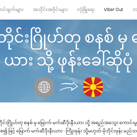
ာင်ချက်များ
အသိုင်းအဝိုင်းများ
လုံခြုံရေး
Viber Out
ဘ
ုဘိုင်းဂြိုဟ်တု စနစ် မှ
ယား သို့ ဖုန်းခေါ်ဆိုပုံ
ဘိုင်းဂြိုဟ်တု စနစ် မှ မြောက် မက်ဆီဒိုးနီးယား သို့ အရည်အသွေး ကောင်းမွ
ဖြင့် မြောက် မက်ဆီဒိုးနီးယား - ကြိုးဖုန်း သို့မဟုတ် မိုဘိုင်းဖုန်း မည်သည့