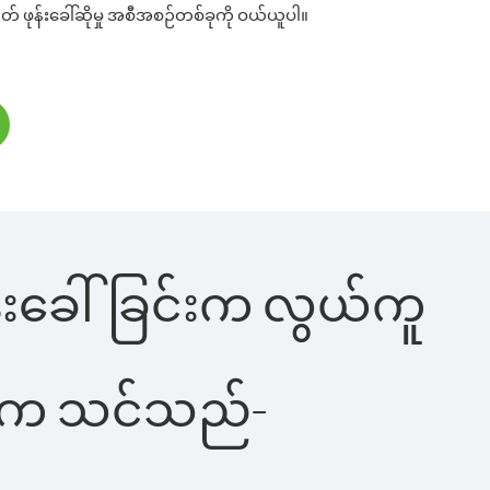
တ် ဖုန်းခေါ်ဆိုမှု အစီအစဉ်တစ်ခုကို ဝယ်ယူပါ။
ုန်းခေါ်ခြင်းက လွယ်ကူ
ိပါက သင်သည်-