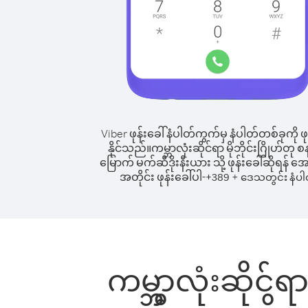
Viber ဖုန်းခေါ်နံပါတ်ကွက်မှ နံပါတ်တစ်ခုကို ဖု
နိုင်သည်။
ကမ္ဘာလုံးဆိုင်ရာ မိုဘိုင်းဂြိုဟ်တု စန
မြောက် မက်ဆီဒိုးနီးယား သို့ ဖုန်းခေါ်ဆိုရန် 
အတိုင်း ဖုန်းခေါ်ပါ-
+
+
389
ဒေသတွင်း နံပါ
ကမ္ဘာလုံးဆိုင်ရာ