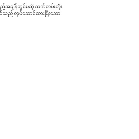
 မည်သည့်အချိန်တွင်မဆို သက်တမ်းတိုး
 သင်သည် လုပ်ဆောင်ထားပြီးသော