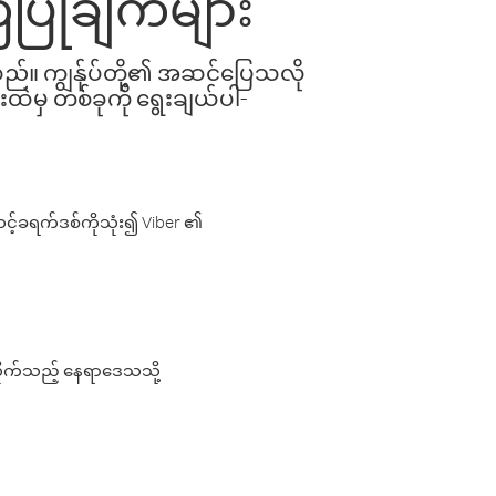
ံပြုချက်များ
ါသည်။ ကျွန်ုပ်တို့၏ အဆင်ပြေသလို
းထဲမှ တစ်ခုကို ရွေးချယ်ပါ-
့်ခရက်ဒစ်ကိုသုံး၍ Viber ၏
လိုက်သည့် နေရာဒေသသို့