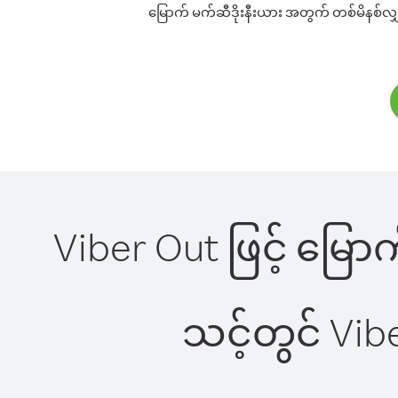
မြောက် မက်ဆီဒိုးနီးယား အတွက် တစ်မိနစ်လျှင်
Viber Out ဖြင့် မြော
သင့်တွင် Vi