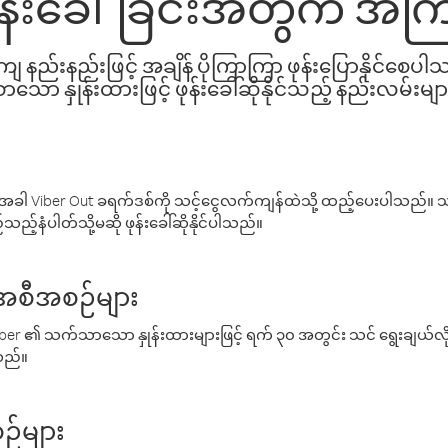
 ဖုန်းခေါ်ခြင်းအတွက် အကြ
နည်းနည်းဖြင့် အချိန် ပိုကြာကြာ ဖုန်းပြောနိုင်စေပ
ော နှုန်းထားဖြင့် ဖုန်းခေါ်ဆိုနိုင်သည့် နည်းလမ်းမျာ
ါ Viber Out ခရက်ဒစ်ကို သင့်ငွေလက်ကျန်ထဲသို့ ထည့်ပေးပါသည်။ သင
ည့်နံပါတ်သို့မဆို ဖုန်းခေါ်ဆိုနိုင်ပါသည်။
် အစီအစဉ်များ
် Viber ၏ သက်သာသော နှုန်းထားများဖြင့် ရက် ၃၀ အတွင်း သင် ရွေးချယ်
်သည်။
ဉ်များ