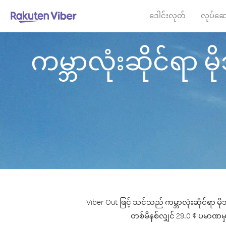
ဒေါင်းလုတ်
လုပ်ဆေ
ကမ္ဘာလုံးဆိုင်ရာ မိ
Viber Out ဖြင့် သင်သည် ကမ္ဘာလုံးဆိုင်ရာ မို
တစ်မိနစ်လျှင် 29.0 ¢ ပမာဏမှစ၍ 