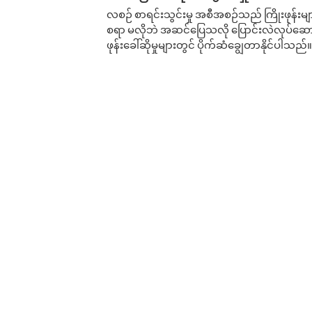
လစဉ် စာရင်းသွင်းမှု အစီအစဉ်သည် ကြိုးဖုန်းများနှင
စရာ မလိုဘဲ အဆင်ပြေသလို ပြောင်းလဲလုပ်ဆောင
ဖုန်းခေါ်ဆိုမှုများတွင် ပိုက်ဆံချွေတာနိုင်ပါသည်။