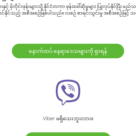
့် မိုဘိုင်းဖုန်းများသို့ နိုင်ငံတကာ ဖုန်းခေါ်ဆိုမှုများ ပြုလုပ်နိုင်ပြီး
်နိုင်သည့် အစီအစဉ်ဖြစ်ပါသည်။ လစဉ် စာရင်းသွင်းမှု အစီအစဉ်ဖြင့်
နောက်ထပ် နေရာဒေသများကို ရှာရန်
Viber မရှိသေးဘူးလား။