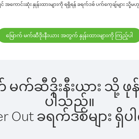
 အကောင်းဆုံး နှုန်းထားများကို ရရှိရန် ခရက်ဒစ် ပက်ကေ့ချ်များ သို့မဟု
မြောက် မက်ဆီဒိုးနီးယား အတွက် နှုန်းထားများကို ကြည့်ပါ
က် မက်ဆီဒိုးနီးယား သို့ ဖ
ပါသည်။
ber Out ခရက်ဒစ်များ ရှ