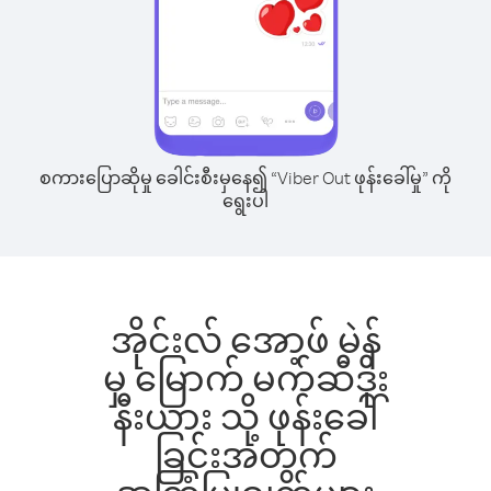
စကားပြောဆိုမှု ခေါင်းစီးမှနေ၍ “Viber Out ဖုန်းခေါ်မှု” ကို
ရွေးပါ
အိုင်းလ် အော့ဖ် မဲန်
မှ မြောက် မက်ဆီဒိုး
နီးယား သို့ ဖုန်းခေါ်
ခြင်းအတွက်