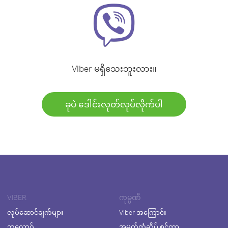
Viber မရှိသေးဘူးလား။
ခုပဲ ဒေါင်းလုတ်လုပ်လိုက်ပါ
VIBER
ကုမ္ပဏီ
လုပ်ဆောင်ချက်များ
Viber အကြောင်း
ဘလော့ဂ်
အမှတ်တံဆိပ် စင်တာ