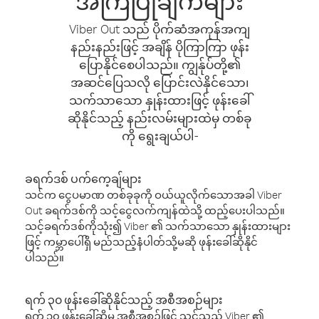
အကြံပြုချက်များ
Viber Out သည် ပိုက်ဆံအကုန်အကျ
နည်းနည်းဖြင့် အချိန် ပိုကြာကြာ ဖုန်း
ပြောနိုင်စေပါသည်။ ကျွန်ုပ်တို့၏
အဆင်ပြေသလို ပြောင်းလဲနိုင်သော၊
သက်သာသော နှုန်းထားဖြင့် ဖုန်းခေါ်
ဆိုနိုင်သည့် နည်းလမ်းများထဲမှ တစ်ခု
ကို ရွေးချယ်ပါ-
ခရက်ဒစ် ပက်ကေ့ချ်များ
သင်က ငွေပမာဏ တစ်ခုခုကို ဝယ်ယူလိုက်သောအခါ Viber
Out ခရက်ဒစ်ကို သင့်ငွေလက်ကျန်ထဲသို့ ထည့်ပေးပါသည်။
သင့်ခရက်ဒစ်ကိုသုံး၍ Viber ၏ သက်သာသော နှုန်းထားများ
ဖြင့် ကမ္ဘာပေါ်ရှိ မည်သည့်နံပါတ်သို့မဆို ဖုန်းခေါ်ဆိုနိုင်
ပါသည်။
ရက် ၃၀ ဖုန်းခေါ်ဆိုနိုင်သည့် အစီအစဉ်များ
ရက် ၃၀ ဖုန်းခေါ်ဆိုမှု အစီအစဉ်ဖြင့် သင်သည် Viber ၏