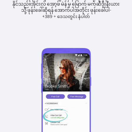
နိုင်သည်။
အိုင်းလ် အော့ဖ် မဲန် မှ မြောက် မက်ဆီဒိုးနီးယား
သို့ ဖုန်းခေါ်ဆိုရန် အောက်ပါအတိုင်း ဖုန်းခေါ်ပါ-
+
+
389
ဒေသတွင်း နံပါတ်