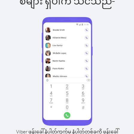
စ်များ ရှိပါက သင်သည်-
Viber ဖုန်းခေါ်နံပါတ်ကွက်မှ နံပါတ်တစ်ခုကို ဖုန်းခေါ်