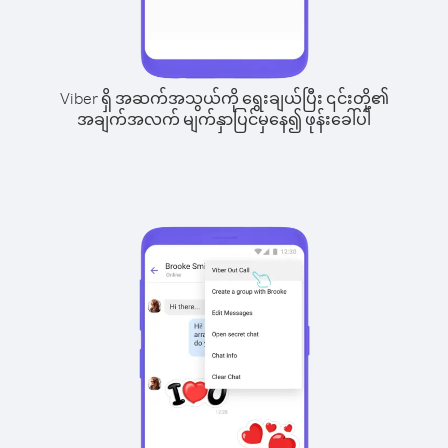
Viber ရှိ အဆက်အသွယ်ကို ရွေးချယ်ပြီး ၎င်းတို့၏
အချက်အလက် မျက်နှာပြင်မှနေ၍ ဖုန်းခေါ်ပါ