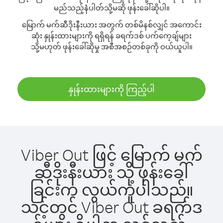
မည်သည့်နံပါတ်သို့မဆို ဖုန်းခေါ်ဆိုပါ။
မြောက် မက်ဆီဒိုးနီးယား အတွက် တစ်မိနစ်လျှင် အကောင်း
ဆုံး နှုန်းထားများကို ရရှိရန် ခရက်ဒစ် ပက်ကေ့ချ်များ
သို့မဟုတ် ဖုန်းခေါ်ဆိုမှု အစီအစဉ်တစ်ခုကို ဝယ်ယူပါ။
နှုန်းထားများကို ကြည့်ပါ
Viber Out ဖြင့် မြောက် မက်
ဆီဒိုးနီးယား သို့ ဖုန်းခေါ်
ခြင်းက လွယ်ကူပါသည်။
သင့်တွင် Viber Out ခရက်ဒ