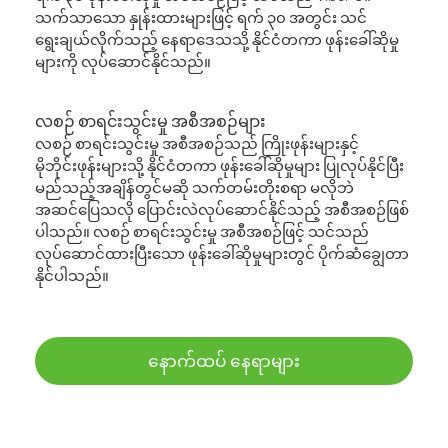
သက်သာသော နှုန်းထားများဖြင့် ရက် ၃၀ အတွင်း သင်
ရွေးချယ်လိုက်သည့် နေရာဒေသသို့ နိုင်ငံတကာ ဖုန်းခေါ်ဆိုမှု
များကို လုပ်ဆောင်နိုင်သည်။
လစဉ် စာရင်းသွင်းမှု အစီအစဉ်များ
လစဉ် စာရင်းသွင်းမှု အစီအစဉ်သည် ကြိုးဖုန်းများနှင့်
မိုဘိုင်းဖုန်းများသို့ နိုင်ငံတကာ ဖုန်းခေါ်ဆိုမှုများ ပြုလုပ်နိုင်ပြီး
မည်သည့်အချိန်တွင်မဆို သက်တမ်းတိုးစရာ မလိုဘဲ
အဆင်ပြေသလို ပြောင်းလဲလုပ်ဆောင်နိုင်သည့် အစီအစဉ်ဖြစ်
ပါသည်။ လစဉ် စာရင်းသွင်းမှု အစီအစဉ်ဖြင့် သင်သည်
လုပ်ဆောင်ထားပြီးသော ဖုန်းခေါ်ဆိုမှုများတွင် ပိုက်ဆံချွေတာ
နိုင်ပါသည်။
နောက်ထပ် နေရာများ