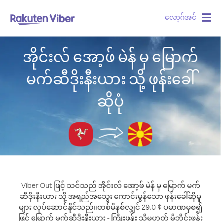
လော့ဂ်အင်
Togg
navig
အိုင်းလ် အော့ဖ် မဲန် မှ မြောက်
မက်ဆီဒိုးနီးယား သို့ ဖုန်းခေါ်
ဆိုပုံ
Viber Out ဖြင့် သင်သည် အိုင်းလ် အော့ဖ် မဲန် မှ မြောက် မက်
ဆီဒိုးနီးယား သို့ အရည်အသွေး ကောင်းမွန်သော ဖုန်းခေါ်ဆိုမှု
များ လုပ်ဆောင်နိုင်သည်။
တစ်မိနစ်လျှင် 29.0 ¢ ပမာဏမှစ၍
ဖြင့် မြောက် မက်ဆီဒိုးနီးယား - ကြိုးဖုန်း သို့မဟုတ် မိုဘိုင်းဖုန်း