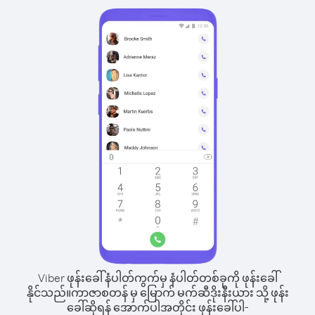
Viber ဖုန်းခေါ်နံပါတ်ကွက်မှ နံပါတ်တစ်ခုကို ဖုန်းခေါ်
နိုင်သည်။
ကာဇာစတန် မှ မြောက် မက်ဆီဒိုးနီးယား သို့ ဖုန်း
ခေါ်ဆိုရန် အောက်ပါအတိုင်း ဖုန်းခေါ်ပါ-