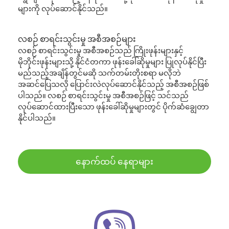
များကို လုပ်ဆောင်နိုင်သည်။
လစဉ် စာရင်းသွင်းမှု အစီအစဉ်များ
လစဉ် စာရင်းသွင်းမှု အစီအစဉ်သည် ကြိုးဖုန်းများနှင့်
မိုဘိုင်းဖုန်းများသို့ နိုင်ငံတကာ ဖုန်းခေါ်ဆိုမှုများ ပြုလုပ်နိုင်ပြီး
မည်သည့်အချိန်တွင်မဆို သက်တမ်းတိုးစရာ မလိုဘဲ
အဆင်ပြေသလို ပြောင်းလဲလုပ်ဆောင်နိုင်သည့် အစီအစဉ်ဖြစ်
ပါသည်။ လစဉ် စာရင်းသွင်းမှု အစီအစဉ်ဖြင့် သင်သည်
လုပ်ဆောင်ထားပြီးသော ဖုန်းခေါ်ဆိုမှုများတွင် ပိုက်ဆံချွေတာ
နိုင်ပါသည်။
နောက်ထပ် နေရာများ