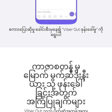
စကားပြောဆိုမှု ခေါင်းစီးမှနေ၍ “Viber Out ဖုန်းခေါ်မှု” ကို
ရွေးပါ
ကာဇာစတန် မှ
မြောက် မက်ဆီဒိုးနီး
ယား သို့ ဖုန်းခေါ်
ခြင်းအတွက်
အကြံပြုချက်များ
Viber Out သည် ပိုက်ဆံအကုန်အကျ