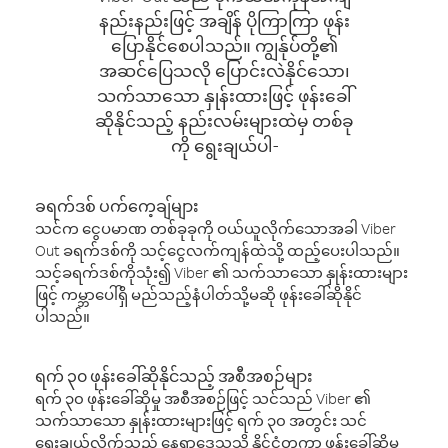
နည်းနည်းဖြင့် အချိန် ပိုကြာကြာ ဖုန်း
ပြောနိုင်စေပါသည်။ ကျွန်ုပ်တို့၏
အဆင်ပြေသလို ပြောင်းလဲနိုင်သော၊
သက်သာသော နှုန်းထားဖြင့် ဖုန်းခေါ်
ဆိုနိုင်သည့် နည်းလမ်းများထဲမှ တစ်ခု
ကို ရွေးချယ်ပါ-
ခရက်ဒစ် ပက်ကေ့ချ်များ
သင်က ငွေပမာဏ တစ်ခုခုကို ဝယ်ယူလိုက်သောအခါ Viber
Out ခရက်ဒစ်ကို သင့်ငွေလက်ကျန်ထဲသို့ ထည့်ပေးပါသည်။
သင့်ခရက်ဒစ်ကိုသုံး၍ Viber ၏ သက်သာသော နှုန်းထားများ
ဖြင့် ကမ္ဘာပေါ်ရှိ မည်သည့်နံပါတ်သို့မဆို ဖုန်းခေါ်ဆိုနိုင်
ပါသည်။
ရက် ၃၀ ဖုန်းခေါ်ဆိုနိုင်သည့် အစီအစဉ်များ
ရက် ၃၀ ဖုန်းခေါ်ဆိုမှု အစီအစဉ်ဖြင့် သင်သည် Viber ၏
သက်သာသော နှုန်းထားများဖြင့် ရက် ၃၀ အတွင်း သင်
ရွေးချယ်လိုက်သည့် နေရာဒေသသို့ နိုင်ငံတကာ ဖုန်းခေါ်ဆိုမှု