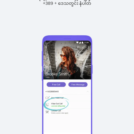
+
+
389
ဒေသတွင်း နံပါတ်