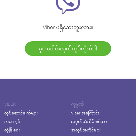
Viber မရှိသေးဘူးလား။
ခုပဲ ဒေါင်းလုတ်လုပ်လိုက်ပါ
VIBER
ကုမ္ပဏီ
လုပ်ဆောင်ချက်များ
Viber အကြောင်း
ဘလော့ဂ်
အမှတ်တံဆိပ် စင်တာ
လုံခြုံရေး
အလုပ်အကိုင်များ