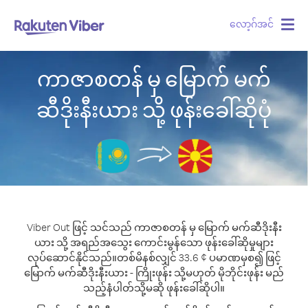
လော့ဂ်အင်
Togg
navig
ကာဇာစတန် မှ မြောက် မက်
ဆီဒိုးနီးယား သို့ ဖုန်းခေါ်ဆိုပုံ
Viber Out ဖြင့် သင်သည် ကာဇာစတန် မှ မြောက် မက်ဆီဒိုးနီး
ယား သို့ အရည်အသွေး ကောင်းမွန်သော ဖုန်းခေါ်ဆိုမှုများ
လုပ်ဆောင်နိုင်သည်။
တစ်မိနစ်လျှင် 33.6 ¢ ပမာဏမှစ၍ ဖြင့်
မြောက် မက်ဆီဒိုးနီးယား - ကြိုးဖုန်း သို့မဟုတ် မိုဘိုင်းဖုန်း မည်
သည့်နံပါတ်သို့မဆို ဖုန်းခေါ်ဆိုပါ။