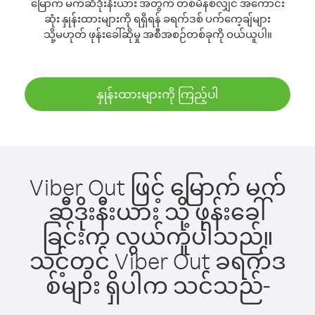
မြောက် မက်ဆီဒိုးနီးယား အတွက် တစ်မိနစ်လျှင် အကောင်း
ဆုံး နှုန်းထားများကို ရရှိရန် ခရက်ဒစ် ပက်ကေ့ချ်များ
သို့မဟုတ် ဖုန်းခေါ်ဆိုမှု အစီအစဉ်တစ်ခုကို ဝယ်ယူပါ။
နှုန်းထားများကို ကြည့်ပါ
Viber Out ဖြင့် မြောက် မက်
ဆီဒိုးနီးယား သို့ ဖုန်းခေါ်
ခြင်းက လွယ်ကူပါသည်။
သင့်တွင် Viber Out ခရက်ဒ
စ်များ ရှိပါက သင်သည်-