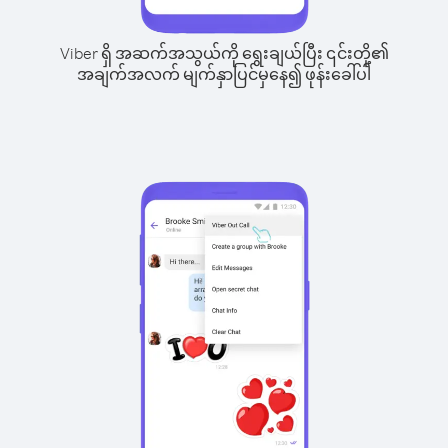
Viber ရှိ အဆက်အသွယ်ကို ရွေးချယ်ပြီး ၎င်းတို့၏
အချက်အလက် မျက်နှာပြင်မှနေ၍ ဖုန်းခေါ်ပါ