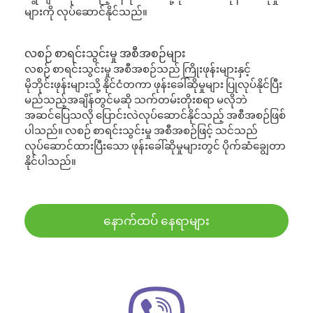
များကို လုပ်ဆောင်နိုင်သည်။
လစဉ် စာရင်းသွင်းမှု အစီအစဉ်များ
လစဉ် စာရင်းသွင်းမှု အစီအစဉ်သည် ကြိုးဖုန်းများနှင့်
မိုဘိုင်းဖုန်းများသို့ နိုင်ငံတကာ ဖုန်းခေါ်ဆိုမှုများ ပြုလုပ်နိုင်ပြီး
မည်သည့်အချိန်တွင်မဆို သက်တမ်းတိုးစရာ မလိုဘဲ
အဆင်ပြေသလို ပြောင်းလဲလုပ်ဆောင်နိုင်သည့် အစီအစဉ်ဖြစ်
ပါသည်။ လစဉ် စာရင်းသွင်းမှု အစီအစဉ်ဖြင့် သင်သည်
လုပ်ဆောင်ထားပြီးသော ဖုန်းခေါ်ဆိုမှုများတွင် ပိုက်ဆံချွေတာ
နိုင်ပါသည်။
နောက်ထပ် နေရာများ