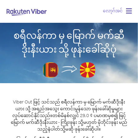
လော့ဂ်အင်
Togg
navig
စရီလန်ကာ မှ မြောက် မက်ဆီ
ဒိုးနီးယား သို့ ဖုန်းခေါ်ဆိုပုံ
Viber Out ဖြင့် သင်သည် စရီလန်ကာ မှ မြောက် မက်ဆီဒိုးနီး
ယား သို့ အရည်အသွေး ကောင်းမွန်သော ဖုန်းခေါ်ဆိုမှုများ
လုပ်ဆောင်နိုင်သည်။
တစ်မိနစ်လျှင် 29.0 ¢ ပမာဏမှစ၍ ဖြင့်
မြောက် မက်ဆီဒိုးနီးယား - ကြိုးဖုန်း သို့မဟုတ် မိုဘိုင်းဖုန်း မည်
သည့်နံပါတ်သို့မဆို ဖုန်းခေါ်ဆိုပါ။