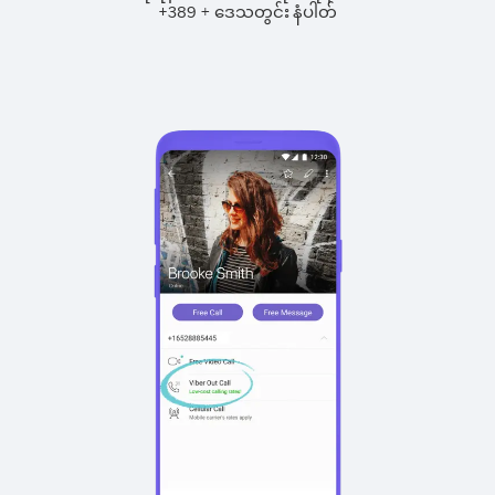
+
+
389
ဒေသတွင်း နံပါတ်