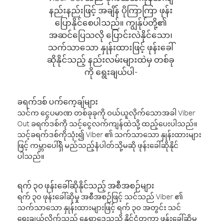
နည်းနည်းဖြင့် အချိန် ပိုကြာကြာ ဖုန်း
ပြောနိုင်စေပါသည်။ ကျွန်ုပ်တို့၏
အဆင်ပြေသလို ပြောင်းလဲနိုင်သော၊
သက်သာသော နှုန်းထားဖြင့် ဖုန်းခေါ်
ဆိုနိုင်သည့် နည်းလမ်းများထဲမှ တစ်ခု
ကို ရွေးချယ်ပါ-
ခရက်ဒစ် ပက်ကေ့ချ်များ
သင်က ငွေပမာဏ တစ်ခုခုကို ဝယ်ယူလိုက်သောအခါ Viber
Out ခရက်ဒစ်ကို သင့်ငွေလက်ကျန်ထဲသို့ ထည့်ပေးပါသည်။
သင့်ခရက်ဒစ်ကိုသုံး၍ Viber ၏ သက်သာသော နှုန်းထားများ
ဖြင့် ကမ္ဘာပေါ်ရှိ မည်သည့်နံပါတ်သို့မဆို ဖုန်းခေါ်ဆိုနိုင်
ပါသည်။
ရက် ၃၀ ဖုန်းခေါ်ဆိုနိုင်သည့် အစီအစဉ်များ
ရက် ၃၀ ဖုန်းခေါ်ဆိုမှု အစီအစဉ်ဖြင့် သင်သည် Viber ၏
သက်သာသော နှုန်းထားများဖြင့် ရက် ၃၀ အတွင်း သင်
ရွေးချယ်လိုက်သည့် နေရာဒေသသို့ နိုင်ငံတကာ ဖုန်းခေါ်ဆိုမှု