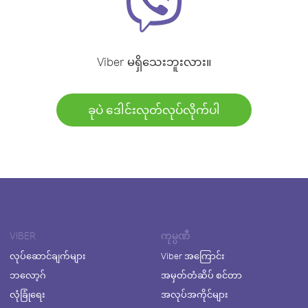
Viber မရှိသေးဘူးလား။
ခုပဲ ဒေါင်းလုတ်လုပ်လိုက်ပါ
VIBER
ကုမ္ပဏီ
လုပ်ဆောင်ချက်များ
Viber အကြောင်း
ဘလော့ဂ်
အမှတ်တံဆိပ် စင်တာ
လုံခြုံရေး
အလုပ်အကိုင်များ