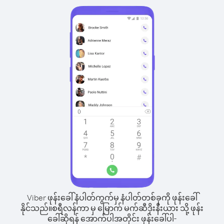
Viber ဖုန်းခေါ်နံပါတ်ကွက်မှ နံပါတ်တစ်ခုကို ဖုန်းခေါ်
နိုင်သည်။
စရီလန်ကာ မှ မြောက် မက်ဆီဒိုးနီးယား သို့ ဖုန်း
ခေါ်ဆိုရန် အောက်ပါအတိုင်း ဖုန်းခေါ်ပါ-