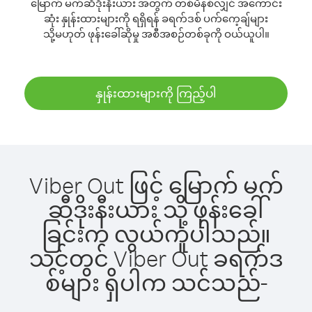
မြောက် မက်ဆီဒိုးနီးယား အတွက် တစ်မိနစ်လျှင် အကောင်း
ဆုံး နှုန်းထားများကို ရရှိရန် ခရက်ဒစ် ပက်ကေ့ချ်များ
သို့မဟုတ် ဖုန်းခေါ်ဆိုမှု အစီအစဉ်တစ်ခုကို ဝယ်ယူပါ။
နှုန်းထားများကို ကြည့်ပါ
Viber Out ဖြင့် မြောက် မက်
ဆီဒိုးနီးယား သို့ ဖုန်းခေါ်
ခြင်းက လွယ်ကူပါသည်။
သင့်တွင် Viber Out ခရက်ဒ
စ်များ ရှိပါက သင်သည်-