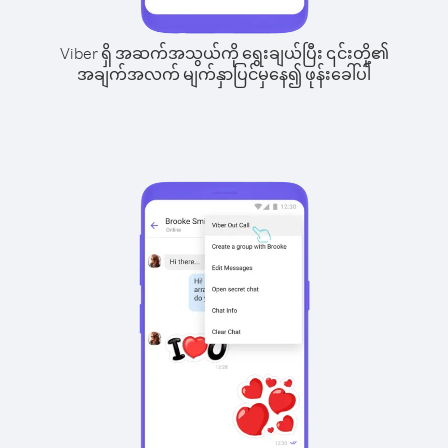
Viber ရှိ အဆက်အသွယ်ကို ရွေးချယ်ပြီး ၎င်းတို့၏
အချက်အလက် မျက်နှာပြင်မှနေ၍ ဖုန်းခေါ်ပါ