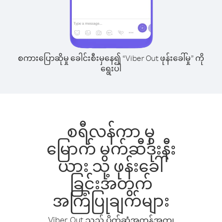
စကားပြောဆိုမှု ခေါင်းစီးမှနေ၍ “Viber Out ဖုန်းခေါ်မှု” ကို
ရွေးပါ
စရီလန်ကာ မှ
မြောက် မက်ဆီဒိုးနီး
ယား သို့ ဖုန်းခေါ်
ခြင်းအတွက်
အကြံပြုချက်များ
Viber Out သည် ပိုက်ဆံအကုန်အကျ