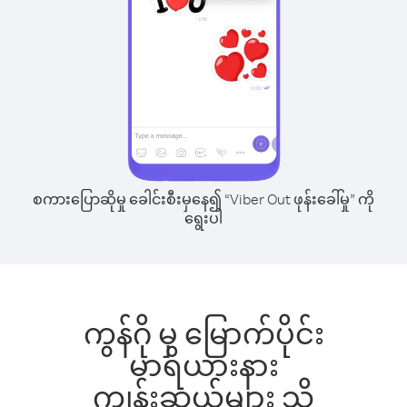
စကားပြောဆိုမှု ခေါင်းစီးမှနေ၍ “Viber Out ဖုန်းခေါ်မှု” ကို
ရွေးပါ
ကွန်ဂို မှ မြောက်ပိုင်း
မာရိယားနား
ကျွန်းဆွယ်များ သို့