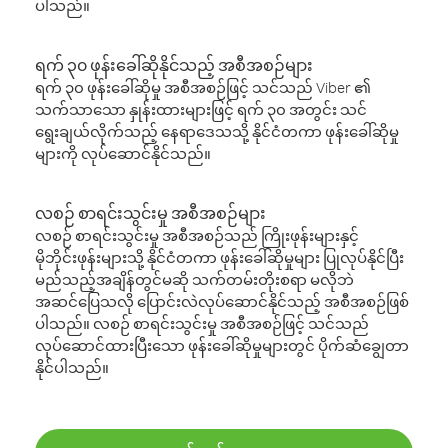
ပါသည်။
ရက် ၃၀ ဖုန်းခေါ်ဆိုနိုင်သည့် အစီအစဉ်များ
ရက် ၃၀ ဖုန်းခေါ်ဆိုမှု အစီအစဉ်ဖြင့် သင်သည် Viber ၏
သက်သာသော နှုန်းထားများဖြင့် ရက် ၃၀ အတွင်း သင်
ရွေးချယ်လိုက်သည့် နေရာဒေသသို့ နိုင်ငံတကာ ဖုန်းခေါ်ဆိုမှု
များကို လုပ်ဆောင်နိုင်သည်။
လစဉ် စာရင်းသွင်းမှု အစီအစဉ်များ
လစဉ် စာရင်းသွင်းမှု အစီအစဉ်သည် ကြိုးဖုန်းများနှင့်
မိုဘိုင်းဖုန်းများသို့ နိုင်ငံတကာ ဖုန်းခေါ်ဆိုမှုများ ပြုလုပ်နိုင်ပြီး
မည်သည့်အချိန်တွင်မဆို သက်တမ်းတိုးစရာ မလိုဘဲ
အဆင်ပြေသလို ပြောင်းလဲလုပ်ဆောင်နိုင်သည့် အစီအစဉ်ဖြစ်
ပါသည်။ လစဉ် စာရင်းသွင်းမှု အစီအစဉ်ဖြင့် သင်သည်
လုပ်ဆောင်ထားပြီးသော ဖုန်းခေါ်ဆိုမှုများတွင် ပိုက်ဆံချွေတာ
နိုင်ပါသည်။