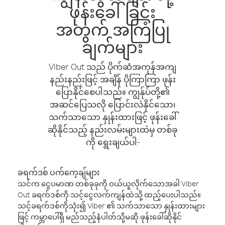
ဖုန်းခေါ်ခြင်း
အတွက် အကြံပြု
ချက်များ
Viber Out သည် ပိုက်ဆံအကုန်အကျ
နည်းနည်းဖြင့် အချိန် ပိုကြာကြာ ဖုန်း
ပြောနိုင်စေပါသည်။ ကျွန်ုပ်တို့၏
အဆင်ပြေသလို ပြောင်းလဲနိုင်သော၊
သက်သာသော နှုန်းထားဖြင့် ဖုန်းခေါ်
ဆိုနိုင်သည့် နည်းလမ်းများထဲမှ တစ်ခု
ကို ရွေးချယ်ပါ-
ခရက်ဒစ် ပက်ကေ့ချ်များ
သင်က ငွေပမာဏ တစ်ခုခုကို ဝယ်ယူလိုက်သောအခါ Viber
Out ခရက်ဒစ်ကို သင့်ငွေလက်ကျန်ထဲသို့ ထည့်ပေးပါသည်။
သင့်ခရက်ဒစ်ကိုသုံး၍ Viber ၏ သက်သာသော နှုန်းထားများ
ဖြင့် ကမ္ဘာပေါ်ရှိ မည်သည့်နံပါတ်သို့မဆို ဖုန်းခေါ်ဆိုနိုင်