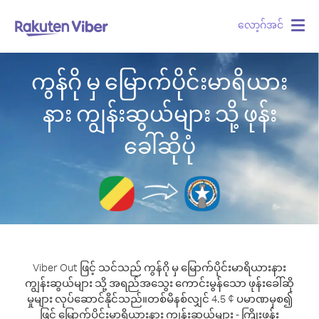
လော့ဂ်အင်
Togg
navig
ကွန်ဂို မှ မြောက်ပိုင်းမာရိယား
နား ကျွန်းဆွယ်များ သို့ ဖုန်း
ခေါ်ဆိုပုံ
Viber Out ဖြင့် သင်သည် ကွန်ဂို မှ မြောက်ပိုင်းမာရိယားနား
ကျွန်းဆွယ်များ သို့ အရည်အသွေး ကောင်းမွန်သော ဖုန်းခေါ်ဆို
မှုများ လုပ်ဆောင်နိုင်သည်။
တစ်မိနစ်လျှင် 4.5 ¢ ပမာဏမှစ၍
ဖြင့် မြောက်ပိုင်းမာရိယားနား ကျွန်းဆွယ်များ - ကြိုးဖုန်း