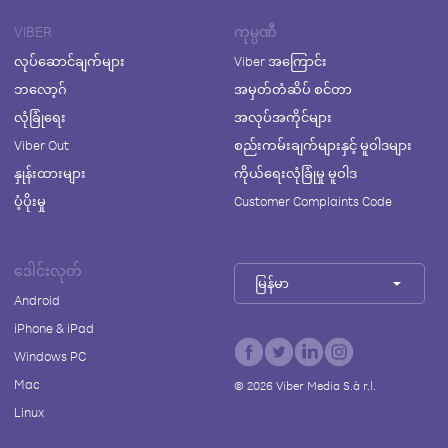
VIBER
ကုမ္ပဏီ
လုပ်ဆောင်ချက်များ
Viber အကြောင်း
ဘလော့ဂ်
အမှတ်တံဆိပ် စင်တာ
လုံခြုံရေး
အလုပ်အကိုင်များ
Viber Out
စည်းကမ်းချက်များနှင့် မူဝါဒများ
နှုန်းထားများ
ကိုယ်ရေးလုံခြုံမှု မူဝါဒ
ပံ့ပိုးမှု
Customer Complaints Code
ဒေါင်းလုတ်
မြန်မာ
Android
iPhone & iPad
Windows PC
Mac
©
2026
Viber Media S.à r.l.
Linux