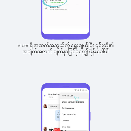
Viber ရှိ အဆက်အသွယ်ကို ရွေးချယ်ပြီး ၎င်းတို့၏
အချက်အလက် မျက်နှာပြင်မှနေ၍ ဖုန်းခေါ်ပါ