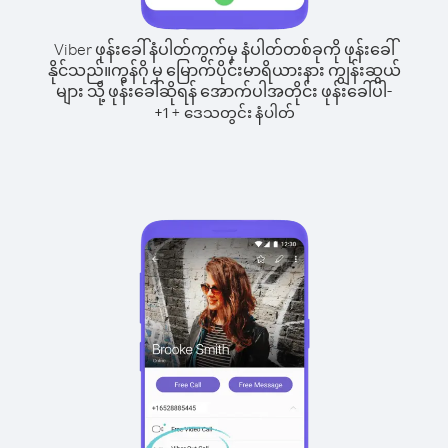
Viber ဖုန်းခေါ်နံပါတ်ကွက်မှ နံပါတ်တစ်ခုကို ဖုန်းခေါ်
နိုင်သည်။
ကွန်ဂို မှ မြောက်ပိုင်းမာရိယားနား ကျွန်းဆွယ်
များ သို့ ဖုန်းခေါ်ဆိုရန် အောက်ပါအတိုင်း ဖုန်းခေါ်ပါ-
+
+
1
ဒေသတွင်း နံပါတ်