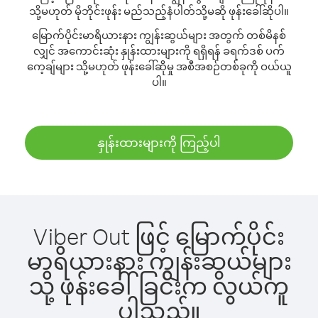
သို့မဟုတ် မိုဘိုင်းဖုန်း မည်သည့်နံပါတ်သို့မဆို ဖုန်းခေါ်ဆိုပါ။
မြောက်ပိုင်းမာရိယားနား ကျွန်းဆွယ်များ အတွက် တစ်မိနစ်
လျှင် အကောင်းဆုံး နှုန်းထားများကို ရရှိရန် ခရက်ဒစ် ပက်
ကေ့ချ်များ သို့မဟုတ် ဖုန်းခေါ်ဆိုမှု အစီအစဉ်တစ်ခုကို ဝယ်ယူ
ပါ။
နှုန်းထားများကို ကြည့်ပါ
Viber Out ဖြင့် မြောက်ပိုင်း
မာရိယားနား ကျွန်းဆွယ်များ
သို့ ဖုန်းခေါ်ခြင်းက လွယ်ကူ
ပါသည်။