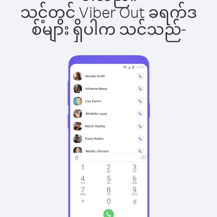
သင့်တွင် Viber Out ခရက်ဒ
စ်များ ရှိပါက သင်သည်-