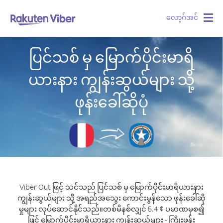
လော့ဂ်အင်
Togg
navig
ပြင်သစ် မှ မြောက်ပိုင်းမာရိ
ယားနား ကျွန်းဆွယ်များ သို့
ဖုန်းခေါ်ဆိုပုံ
Viber Out ဖြင့် သင်သည် ပြင်သစ် မှ မြောက်ပိုင်းမာရိယားနား
ကျွန်းဆွယ်များ သို့ အရည်အသွေး ကောင်းမွန်သော ဖုန်းခေါ်ဆို
မှုများ လုပ်ဆောင်နိုင်သည်။
တစ်မိနစ်လျှင် 5.4 ¢ ပမာဏမှစ၍
ဖြင့် မြောက်ပိုင်းမာရိယားနား ကျွန်းဆွယ်များ - ကြိုးဖုန်း