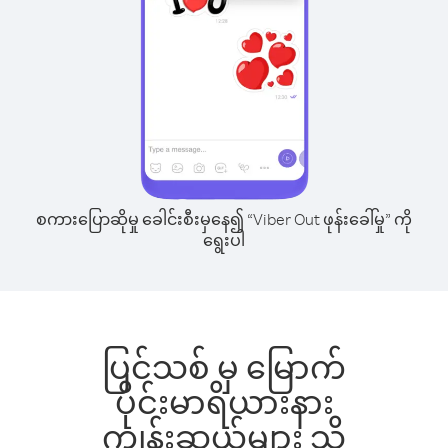
စကားပြောဆိုမှု ခေါင်းစီးမှနေ၍ “Viber Out ဖုန်းခေါ်မှု” ကို
ရွေးပါ
ပြင်သစ် မှ မြောက်
ပိုင်းမာရိယားနား
ကျွန်းဆွယ်များ သို့