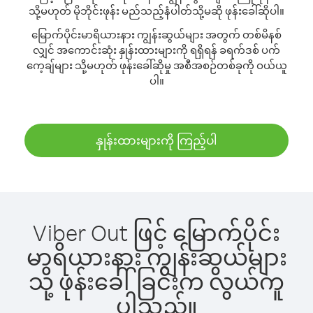
သို့မဟုတ် မိုဘိုင်းဖုန်း မည်သည့်နံပါတ်သို့မဆို ဖုန်းခေါ်ဆိုပါ။
မြောက်ပိုင်းမာရိယားနား ကျွန်းဆွယ်များ အတွက် တစ်မိနစ်
လျှင် အကောင်းဆုံး နှုန်းထားများကို ရရှိရန် ခရက်ဒစ် ပက်
ကေ့ချ်များ သို့မဟုတ် ဖုန်းခေါ်ဆိုမှု အစီအစဉ်တစ်ခုကို ဝယ်ယူ
ပါ။
နှုန်းထားများကို ကြည့်ပါ
Viber Out ဖြင့် မြောက်ပိုင်း
မာရိယားနား ကျွန်းဆွယ်များ
သို့ ဖုန်းခေါ်ခြင်းက လွယ်ကူ
ပါသည်။