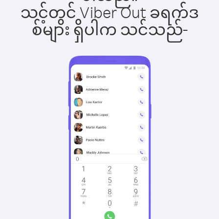
သင့်တွင် Viber Out ခရက်ဒ
စ်များ ရှိပါက သင်သည်-