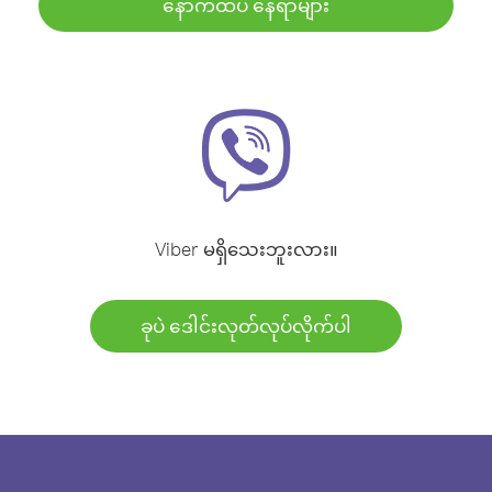
နောက်ထပ် နေရာများ
Viber မရှိသေးဘူးလား။
ခုပဲ ဒေါင်းလုတ်လုပ်လိုက်ပါ