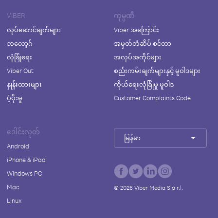
VIBER
ကုမ္ပဏီ
လုပ်ဆောင်ချက်များ
Viber အကြောင်း
ဘလော့ဂ်
အမှတ်တံဆိပ် စင်တာ
လုံခြုံရေး
အလုပ်အကိုင်များ
Viber Out
စည်းကမ်းချက်များနှင့် မူဝါဒများ
နှုန်းထားများ
ကိုယ်ရေးလုံခြုံမှု မူဝါဒ
ပံ့ပိုးမှု
Customer Complaints Code
ဒေါင်းလုတ်
မြန်မာ
Android
iPhone & iPad
Windows PC
Mac
©
2026
Viber Media S.à r.l.
Linux