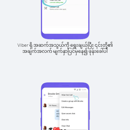
Viber ရှိ အဆက်အသွယ်ကို ရွေးချယ်ပြီး ၎င်းတို့၏
အချက်အလက် မျက်နှာပြင်မှနေ၍ ဖုန်းခေါ်ပါ