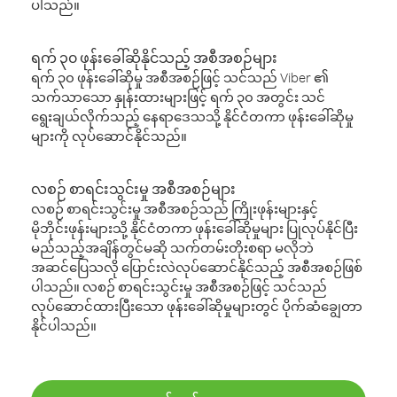
ပါသည်။
ရက် ၃၀ ဖုန်းခေါ်ဆိုနိုင်သည့် အစီအစဉ်များ
ရက် ၃၀ ဖုန်းခေါ်ဆိုမှု အစီအစဉ်ဖြင့် သင်သည် Viber ၏
သက်သာသော နှုန်းထားများဖြင့် ရက် ၃၀ အတွင်း သင်
ရွေးချယ်လိုက်သည့် နေရာဒေသသို့ နိုင်ငံတကာ ဖုန်းခေါ်ဆိုမှု
များကို လုပ်ဆောင်နိုင်သည်။
လစဉ် စာရင်းသွင်းမှု အစီအစဉ်များ
လစဉ် စာရင်းသွင်းမှု အစီအစဉ်သည် ကြိုးဖုန်းများနှင့်
မိုဘိုင်းဖုန်းများသို့ နိုင်ငံတကာ ဖုန်းခေါ်ဆိုမှုများ ပြုလုပ်နိုင်ပြီး
မည်သည့်အချိန်တွင်မဆို သက်တမ်းတိုးစရာ မလိုဘဲ
အဆင်ပြေသလို ပြောင်းလဲလုပ်ဆောင်နိုင်သည့် အစီအစဉ်ဖြစ်
ပါသည်။ လစဉ် စာရင်းသွင်းမှု အစီအစဉ်ဖြင့် သင်သည်
လုပ်ဆောင်ထားပြီးသော ဖုန်းခေါ်ဆိုမှုများတွင် ပိုက်ဆံချွေတာ
နိုင်ပါသည်။