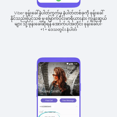
Viber ဖုန်းခေါ်နံပါတ်ကွက်မှ နံပါတ်တစ်ခုကို ဖုန်းခေါ်
နိုင်သည်။
ပြင်သစ် မှ မြောက်ပိုင်းမာရိယားနား ကျွန်းဆွယ်
များ သို့ ဖုန်းခေါ်ဆိုရန် အောက်ပါအတိုင်း ဖုန်းခေါ်ပါ-
+
+
1
ဒေသတွင်း နံပါတ်