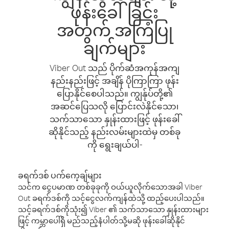
ဖုန်းခေါ်ခြင်း
အတွက် အကြံပြု
ချက်များ
Viber Out သည် ပိုက်ဆံအကုန်အကျ
နည်းနည်းဖြင့် အချိန် ပိုကြာကြာ ဖုန်း
ပြောနိုင်စေပါသည်။ ကျွန်ုပ်တို့၏
အဆင်ပြေသလို ပြောင်းလဲနိုင်သော၊
သက်သာသော နှုန်းထားဖြင့် ဖုန်းခေါ်
ဆိုနိုင်သည့် နည်းလမ်းများထဲမှ တစ်ခု
ကို ရွေးချယ်ပါ-
ခရက်ဒစ် ပက်ကေ့ချ်များ
သင်က ငွေပမာဏ တစ်ခုခုကို ဝယ်ယူလိုက်သောအခါ Viber
Out ခရက်ဒစ်ကို သင့်ငွေလက်ကျန်ထဲသို့ ထည့်ပေးပါသည်။
သင့်ခရက်ဒစ်ကိုသုံး၍ Viber ၏ သက်သာသော နှုန်းထားများ
ဖြင့် ကမ္ဘာပေါ်ရှိ မည်သည့်နံပါတ်သို့မဆို ဖုန်းခေါ်ဆိုနိုင်