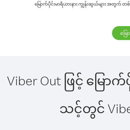
မြောက်ပိုင်းမာရိယားနား ကျွန်းဆွယ်များ အတွက် တစ်မိ
မြော
Viber Out ဖြင့် မြောက်ပ
သင့်တွင် Vi