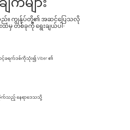
ုချက်များ
ါသည်။ ကျွန်ုပ်တို့၏ အဆင်ပြေသလို
းထဲမှ တစ်ခုကို ရွေးချယ်ပါ-
့်ခရက်ဒစ်ကိုသုံး၍ Viber ၏
လိုက်သည့် နေရာဒေသသို့