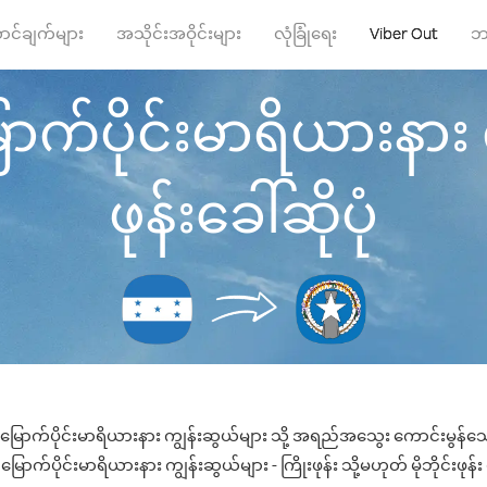
ာင်ချက်များ
အသိုင်းအဝိုင်းများ
လုံခြုံရေး
Viber Out
ဘ
ြောက်ပိုင်းမာရိယားနား 
ဖုန်းခေါ်ဆိုပုံ
ှ မြောက်ပိုင်းမာရိယားနား ကျွန်းဆွယ်များ သို့ အရည်အသွေး ကောင်းမွန်သော
ောက်ပိုင်းမာရိယားနား ကျွန်းဆွယ်များ - ကြိုးဖုန်း သို့မဟုတ် မိုဘိုင်းဖုန်း