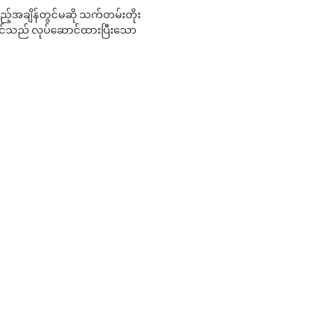
 မည်သည့်အချိန်တွင်မဆို သက်တမ်းတိုး
 သင်သည် လုပ်ဆောင်ထားပြီးသော