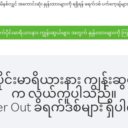
နစ်လျှင် အကောင်းဆုံး နှုန်းထားများကို ရရှိရန် ခရက်ဒစ် ပက်ကေ့ချ်များ 
က်ပိုင်းမာရိယားနား ကျွန်းဆွယ်များ အတွက် နှုန်းထားများကို ကြ
ိုင်းမာရိယားနား ကျွန်းဆွယ်
က လွယ်ကူပါသည်။
ber Out ခရက်ဒစ်များ ရှ