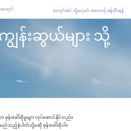
လော့ဂ်
လော့ဂ်အင်
သို့မဟုတ်
အကောင့် ဖန်တီးရန်
ကျွန်းဆွယ်များ သို့
 ဖုန်းခေါ်ဆိုမှုများ လုပ်ဆောင်နိုင်သည်။
 မည်သည့်နံပါတ်သို့မဆို ဖုန်းခေါ်ဆိုပါ။