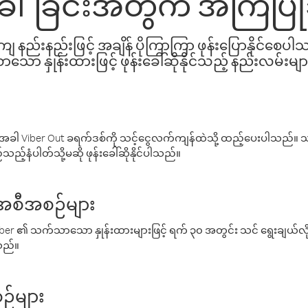
်းခေါ်ခြင်းအတွက် အကြံပြ
နည်းနည်းဖြင့် အချိန် ပိုကြာကြာ ဖုန်းပြောနိုင်စေပ
ော နှုန်းထားဖြင့် ဖုန်းခေါ်ဆိုနိုင်သည့် နည်းလမ်းမျာ
ါ Viber Out ခရက်ဒစ်ကို သင့်ငွေလက်ကျန်ထဲသို့ ထည့်ပေးပါသည်။ သင
ည့်နံပါတ်သို့မဆို ဖုန်းခေါ်ဆိုနိုင်ပါသည်။
် အစီအစဉ်များ
် Viber ၏ သက်သာသော နှုန်းထားများဖြင့် ရက် ၃၀ အတွင်း သင် ရွေးချယ်
်သည်။
ဉ်များ