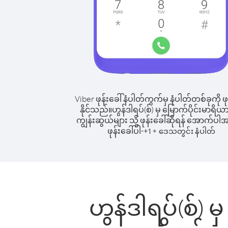
Viber ဖုန်းခေါ်နံပါတ်ကွက်မှ နံပါတ်တစ်ခုကို ဖု
နိုင်သည်။
ဟွန်ဒါရပ်(စ်) မှ မြောက်ပိုင်းမာရိယ
ကျွန်းဆွယ်များ သို့ ဖုန်းခေါ်ဆိုရန် အောက်ပါအ
ဖုန်းခေါ်ပါ-
+
+
1
ဒေသတွင်း နံပါတ်
ဟွန်ဒါရပ်(စ်) 