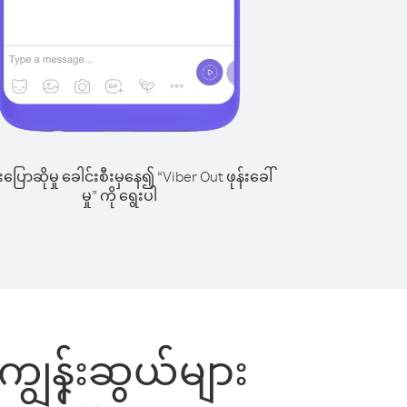
ြောဆိုမှု ခေါင်းစီးမှနေ၍ “Viber Out ဖုန်းခေါ်
မှု” ကို ရွေးပါ
 ကျွန်းဆွယ်များ