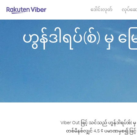
ဒေါင်းလုတ်
လုပ်ဆေ
ဟွန်ဒါရပ်(စ်) မှ မ
Viber Out ဖြင့် သင်သည် ဟွန်ဒါရပ်(စ်) မ
တစ်မိနစ်လျှင် 4.5 ¢ ပမာဏမှစ၍ ဖြင့် မြ