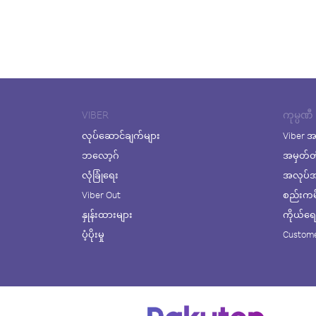
VIBER
ကုမ္ပဏီ
လုပ်ဆောင်ချက်များ
Viber အ
ဘလော့ဂ်
အမှတ်တ
လုံခြုံရေး
အလုပ်အက
Viber Out
စည်းကမ်း
နှုန်းထားများ
ကိုယ်ရေးလ
ပံ့ပိုးမှု
Custome