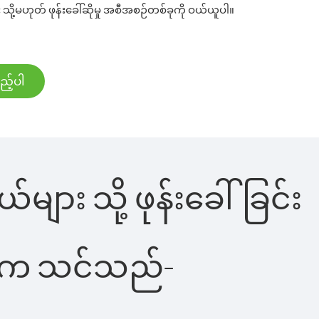
သို့မဟုတ် ဖုန်းခေါ်ဆိုမှု အစီအစဉ်တစ်ခုကို ဝယ်ယူပါ။
ည့်ပါ
များ သို့ ဖုန်းခေါ်ခြင်း
ိပါက သင်သည်-