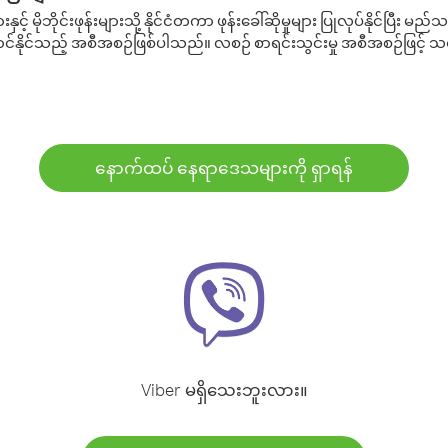
့် မိုဘိုင်းဖုန်းများသို့ နိုင်ငံတကာ ဖုန်းခေါ်ဆိုမှုများ ပြုလုပ်နိုင်ပြီး
်နိုင်သည့် အစီအစဉ်ဖြစ်ပါသည်။ လစဉ် စာရင်းသွင်းမှု အစီအစဉ်ဖြင့်
နောက်ထပ် နေရာဒေသများကို ရှာရန်
Viber မရှိသေးဘူးလား။