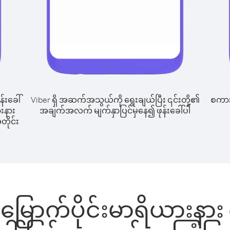
န်းခေါ်
Viber ရှိ အဆက်အသွယ်ကို ရွေးချယ်ပြီး ၎င်းတို့၏
စကားပ
ားနား
အချက်အလက် မျက်နှာပြင်မှနေ၍ ဖုန်းခေါ်ပါ
တိုင်း
မှ မြောက်ပိုင်းမာရိယားနား