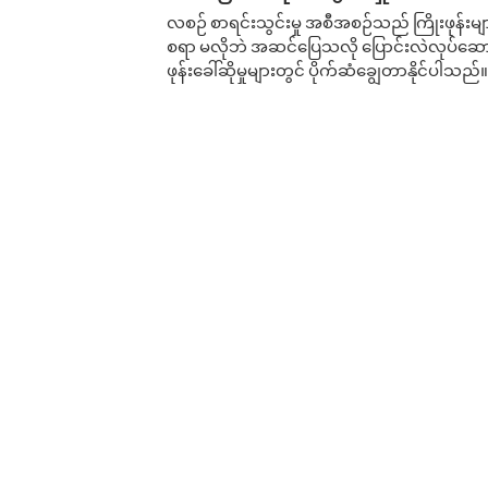
လစဉ် စာရင်းသွင်းမှု အစီအစဉ်သည် ကြိုးဖုန်းများနှင
စရာ မလိုဘဲ အဆင်ပြေသလို ပြောင်းလဲလုပ်ဆောင
ဖုန်းခေါ်ဆိုမှုများတွင် ပိုက်ဆံချွေတာနိုင်ပါသည်။