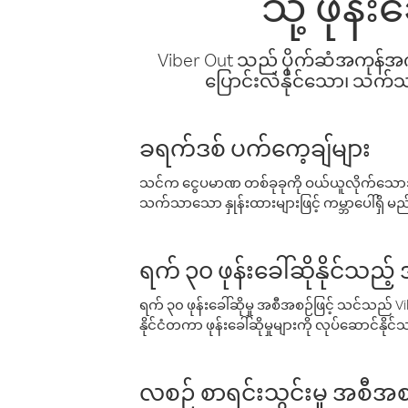
သို့ ဖုန
Viber Out သည် ပိုက်ဆံအကုန်အကျ 
ပြောင်းလဲနိုင်သော၊ သက်သာသ
ခရက်ဒစ် ပက်ကေ့ချ်များ
သင်က ငွေပမာဏ တစ်ခုခုကို ဝယ်ယူလိုက်သောအခ
သက်သာသော နှုန်းထားများဖြင့် ကမ္ဘာပေါ်ရှိ မည်သ
ရက် ၃၀ ဖုန်းခေါ်ဆိုနိုင်သည့
ရက် ၃၀ ဖုန်းခေါ်ဆိုမှု အစီအစဉ်ဖြင့် သင်သည
နိုင်ငံတကာ ဖုန်းခေါ်ဆိုမှုများကို လုပ်ဆောင်နိုင
လစဉ် စာရင်းသွင်းမှု အစီအစ