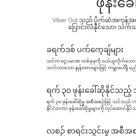
ဖုန်းခ
Viber Out သည် ပိုက်ဆံအကုန်အကျ 
ပြောင်းလဲနိုင်သော၊ သက်သာသ
ခရက်ဒစ် ပက်ကေ့ချ်များ
သင်က ငွေပမာဏ တစ်ခုခုကို ဝယ်ယူလိုက်သောအခ
သက်သာသော နှုန်းထားများဖြင့် ကမ္ဘာပေါ်ရှိ မည်သ
ရက် ၃၀ ဖုန်းခေါ်ဆိုနိုင်သည့
ရက် ၃၀ ဖုန်းခေါ်ဆိုမှု အစီအစဉ်ဖြင့် သင်သည
နိုင်ငံတကာ ဖုန်းခေါ်ဆိုမှုများကို လုပ်ဆောင်နိုင
လစဉ် စာရင်းသွင်းမှု အစီအစ