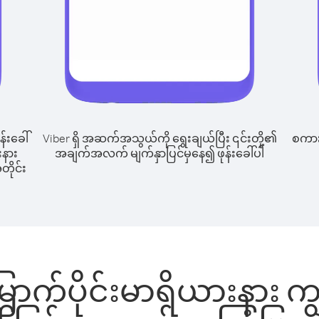
န်းခေါ်
Viber ရှိ အဆက်အသွယ်ကို ရွေးချယ်ပြီး ၎င်းတို့၏
စကားပ
းနား
အချက်အလက် မျက်နှာပြင်မှနေ၍ ဖုန်းခေါ်ပါ
တိုင်း
ောက်ပိုင်းမာရိယားနား ကျွ