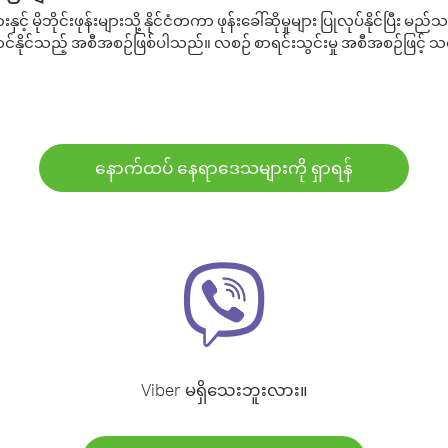
့် မိုဘိုင်းဖုန်းများသို့ နိုင်ငံတကာ ဖုန်းခေါ်ဆိုမှုများ ပြုလုပ်နိုင်ပြီး
်နိုင်သည့် အစီအစဉ်ဖြစ်ပါသည်။ လစဉ် စာရင်းသွင်းမှု အစီအစဉ်ဖြင့်
နောက်ထပ် နေရာဒေသများကို ရှာရန်
Viber မရှိသေးဘူးလား။