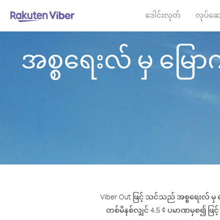
ဒေါင်းလုတ်
လုပ်ဆေ
အစ္စရေးလ် မှ မြောက်
Viber Out ဖြင့် သင်သည် အစ္စရေးလ် မှ 
တစ်မိနစ်လျှင် 4.5 ¢ ပမာဏမှစ၍ ဖြင့် မြ