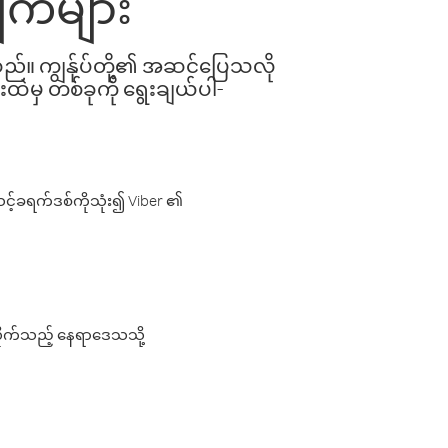
ျက်များ
ါသည်။ ကျွန်ုပ်တို့၏ အဆင်ပြေသလို
းထဲမှ တစ်ခုကို ရွေးချယ်ပါ-
့်ခရက်ဒစ်ကိုသုံး၍ Viber ၏
လိုက်သည့် နေရာဒေသသို့