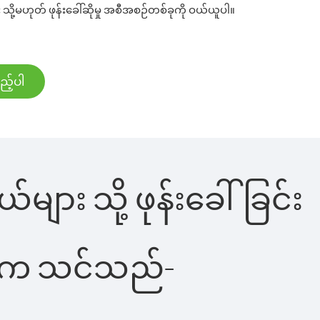
သို့မဟုတ် ဖုန်းခေါ်ဆိုမှု အစီအစဉ်တစ်ခုကို ဝယ်ယူပါ။
ည့်ပါ
များ သို့ ဖုန်းခေါ်ခြင်း
ိပါက သင်သည်-