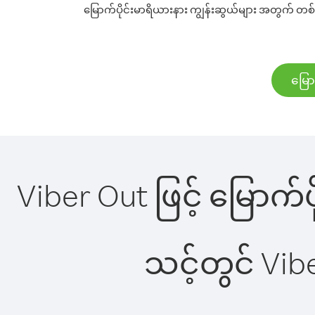
မြောက်ပိုင်းမာရိယားနား ကျွန်းဆွယ်များ အတွက် တစ်မိ
မြော
Viber Out ဖြင့် မြောက်ပ
သင့်တွင် Vi