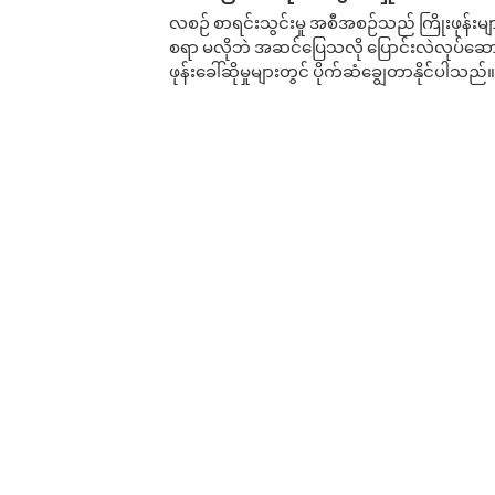
လစဉ် စာရင်းသွင်းမှု အစီအစဉ်သည် ကြိုးဖုန်းများနှင
စရာ မလိုဘဲ အဆင်ပြေသလို ပြောင်းလဲလုပ်ဆောင
ဖုန်းခေါ်ဆိုမှုများတွင် ပိုက်ဆံချွေတာနိုင်ပါသည်။