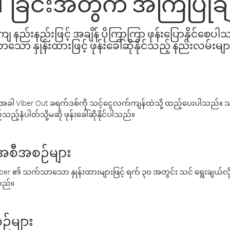
ေါ်ခြင်းအတွက် အကြံပြုခ
နည်းနည်းဖြင့် အချိန် ပိုကြာကြာ ဖုန်းပြောနိုင်စေပ
ော နှုန်းထားဖြင့် ဖုန်းခေါ်ဆိုနိုင်သည့် နည်းလမ်းမျာ
ါ Viber Out ခရက်ဒစ်ကို သင့်ငွေလက်ကျန်ထဲသို့ ထည့်ပေးပါသည်။ သင
ည့်နံပါတ်သို့မဆို ဖုန်းခေါ်ဆိုနိုင်ပါသည်။
် အစီအစဉ်များ
် Viber ၏ သက်သာသော နှုန်းထားများဖြင့် ရက် ၃၀ အတွင်း သင် ရွေးချယ်
်သည်။
ဉ်များ