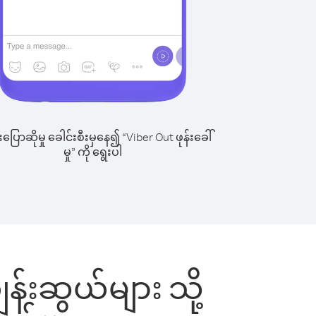
ြောဆိုမှု ခေါင်းစီးမှနေ၍ “Viber Out ဖုန်းခေါ်
မှု” ကို ရွေးပါ
န်းဆွယ်များ သို့