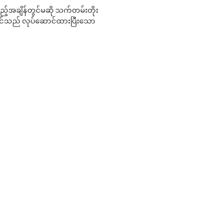
 မည်သည့်အချိန်တွင်မဆို သက်တမ်းတိုး
 သင်သည် လုပ်ဆောင်ထားပြီးသော