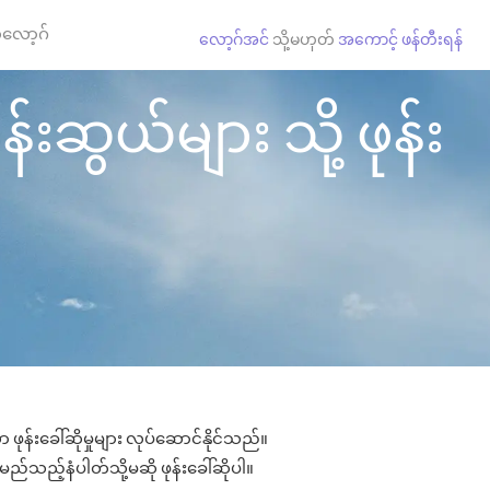
လော့ဂ်
လော့ဂ်အင်
သို့မဟုတ်
အကောင့် ဖန်တီးရန်
းဆွယ်များ သို့ ဖုန်း
ုန်းခေါ်ဆိုမှုများ လုပ်ဆောင်နိုင်သည်။
 မည်သည့်နံပါတ်သို့မဆို ဖုန်းခေါ်ဆိုပါ။