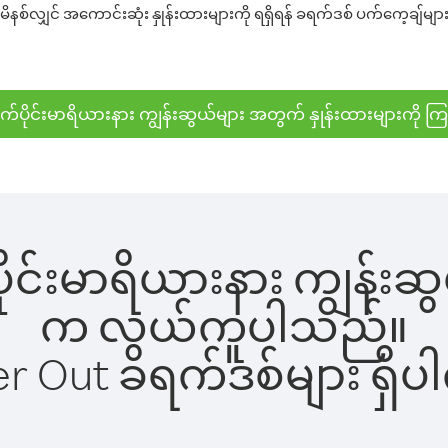
နစ်လျှင် အကောင်းဆုံး နှုန်းထားများကို ရရှိရန် ခရက်ဒစ် ပက်ကေ့ချ်များ 
က်ပိုင်းမာရိယားနား ကျွန်းဆွယ်များ အတွက် နှုန်းထားများကို ကြ
ိုင်းမာရိယားနား ကျွန်းဆွယ်
က လွယ်ကူပါသည်။
ber Out ခရက်ဒစ်များ ရှ