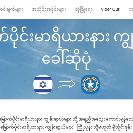
ာင်ချက်များ
အသိုင်းအဝိုင်းများ
လုံခြုံရေး
Viber Out
ဘ
ပိုင်းမာရိယားနား ကျွန်
ခေါ်ဆိုပုံ
မြောက်ပိုင်းမာရိယားနား ကျွန်းဆွယ်များ သို့ အရည်အသွေး ကောင်းမွန်သော ဖ
ောက်ပိုင်းမာရိယားနား ကျွန်းဆွယ်များ - ကြိုးဖုန်း သို့မဟုတ် မိုဘိုင်းဖုန်း