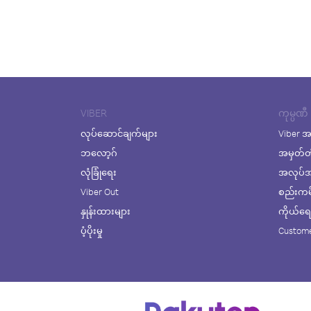
VIBER
ကုမ္ပဏီ
လုပ်ဆောင်ချက်များ
Viber အ
ဘလော့ဂ်
အမှတ်တ
လုံခြုံရေး
အလုပ်အက
Viber Out
စည်းကမ်း
နှုန်းထားများ
ကိုယ်ရေးလ
ပံ့ပိုးမှု
Custome