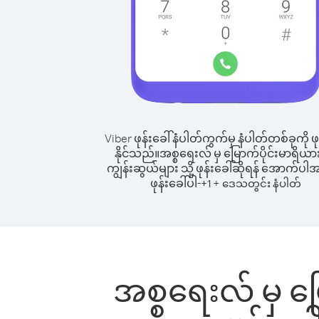
Viber ဖုန်းခေါ်နံပါတ်ကွက်မှ နံပါတ်တစ်ခုကို ဖု
နိုင်သည်။
အစ္စရေးလ် မှ မြောက်ပိုင်းမာရိယာ
ကျွန်းဆွယ်များ သို့ ဖုန်းခေါ်ဆိုရန် အောက်ပါအ
ဖုန်းခေါ်ပါ-
+
+
1
ဒေသတွင်း နံပါတ်
အစ္စရေးလ် မှ မြ