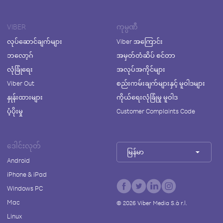
VIBER
ကုမ္ပဏီ
လုပ်ဆောင်ချက်များ
Viber အကြောင်း
ဘလော့ဂ်
အမှတ်တံဆိပ် စင်တာ
လုံခြုံရေး
အလုပ်အကိုင်များ
Viber Out
စည်းကမ်းချက်များနှင့် မူဝါဒများ
နှုန်းထားများ
ကိုယ်ရေးလုံခြုံမှု မူဝါဒ
ပံ့ပိုးမှု
Customer Complaints Code
ဒေါင်းလုတ်
မြန်မာ
Android
iPhone & iPad
Windows PC
Mac
©
2026
Viber Media S.à r.l.
Linux