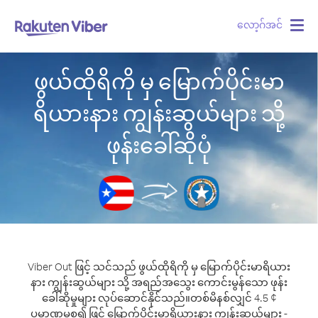
လော့ဂ်အင်
Togg
navig
ဖွယ်ထိုရိကို မှ မြောက်ပိုင်းမာ
ရိယားနား ကျွန်းဆွယ်များ သို့
ဖုန်းခေါ်ဆိုပုံ
Viber Out ဖြင့် သင်သည် ဖွယ်ထိုရိကို မှ မြောက်ပိုင်းမာရိယား
နား ကျွန်းဆွယ်များ သို့ အရည်အသွေး ကောင်းမွန်သော ဖုန်း
ခေါ်ဆိုမှုများ လုပ်ဆောင်နိုင်သည်။
တစ်မိနစ်လျှင် 4.5 ¢
ပမာဏမှစ၍ ဖြင့် မြောက်ပိုင်းမာရိယားနား ကျွန်းဆွယ်များ -