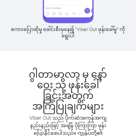
စကားပြောဆိုမှု ခေါင်းစီးမှနေ၍ “Viber Out ဖုန်းခေါ်မှု” ကို
ရွေးပါ
ဂွါတာမာလာ မှ နော်
ဝေး သို့ ဖုန်းခေါ်
ခြင်းအတွက်
အကြံပြုချက်များ
Viber Out သည် ပိုက်ဆံအကုန်အကျ
နည်းနည်းဖြင့် အချိန် ပိုကြာကြာ ဖုန်း
ပြောနိုင်စေပါသည်။ ကျွန်ုပ်တို့၏