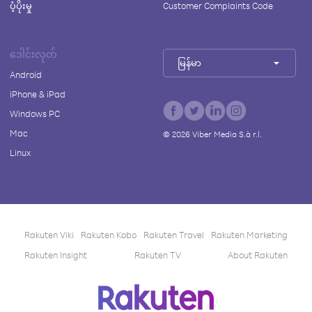
ပံ့ပိုးမှု
Customer Complaints Code
ဒေါင်းလုတ်
မြန်မာ
Android
iPhone & iPad
Windows PC
Mac
©
2026
Viber Media S.à r.l.
Linux
Rakuten Viki
Rakuten Kobo
Rakuten Travel
Rakuten Marketing
Rakuten Insight
Rakuten TV
About Rakuten