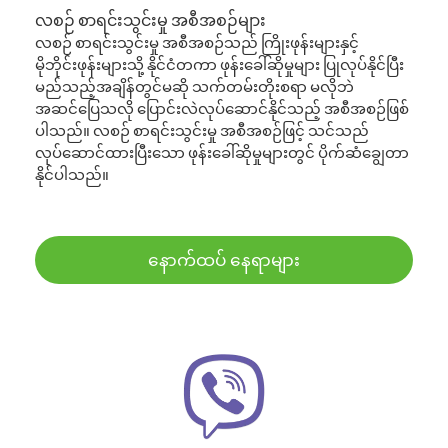
လစဉ် စာရင်းသွင်းမှု အစီအစဉ်များ
လစဉ် စာရင်းသွင်းမှု အစီအစဉ်သည် ကြိုးဖုန်းများနှင့်
မိုဘိုင်းဖုန်းများသို့ နိုင်ငံတကာ ဖုန်းခေါ်ဆိုမှုများ ပြုလုပ်နိုင်ပြီး
မည်သည့်အချိန်တွင်မဆို သက်တမ်းတိုးစရာ မလိုဘဲ
အဆင်ပြေသလို ပြောင်းလဲလုပ်ဆောင်နိုင်သည့် အစီအစဉ်ဖြစ်
ပါသည်။ လစဉ် စာရင်းသွင်းမှု အစီအစဉ်ဖြင့် သင်သည်
လုပ်ဆောင်ထားပြီးသော ဖုန်းခေါ်ဆိုမှုများတွင် ပိုက်ဆံချွေတာ
နိုင်ပါသည်။
နောက်ထပ် နေရာများ