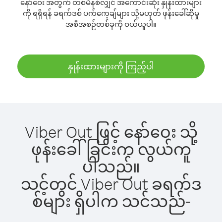
နော်ဝေး အတွက် တစ်မိနစ်လျှင် အကောင်းဆုံး နှုန်းထားများ
ကို ရရှိရန် ခရက်ဒစ် ပက်ကေ့ချ်များ သို့မဟုတ် ဖုန်းခေါ်ဆိုမှု
အစီအစဉ်တစ်ခုကို ဝယ်ယူပါ။
နှုန်းထားများကို ကြည့်ပါ
Viber Out ဖြင့် နော်ဝေး သို့
ဖုန်းခေါ်ခြင်းက လွယ်ကူ
ပါသည်။
သင့်တွင် Viber Out ခရက်ဒ
စ်များ ရှိပါက သင်သည်-