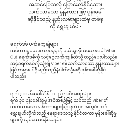
အဆင်ပြေသလို ပြောင်းလဲနိုင်သော၊
သက်သာသော နှုန်းထားဖြင့် ဖုန်းခေါ်
ဆိုနိုင်သည့် နည်းလမ်းများထဲမှ တစ်ခု
ကို ရွေးချယ်ပါ-
ခရက်ဒစ် ပက်ကေ့ချ်များ
သင်က ငွေပမာဏ တစ်ခုခုကို ဝယ်ယူလိုက်သောအခါ Viber
Out ခရက်ဒစ်ကို သင့်ငွေလက်ကျန်ထဲသို့ ထည့်ပေးပါသည်။
သင့်ခရက်ဒစ်ကိုသုံး၍ Viber ၏ သက်သာသော နှုန်းထားများ
ဖြင့် ကမ္ဘာပေါ်ရှိ မည်သည့်နံပါတ်သို့မဆို ဖုန်းခေါ်ဆိုနိုင်
ပါသည်။
ရက် ၃၀ ဖုန်းခေါ်ဆိုနိုင်သည့် အစီအစဉ်များ
ရက် ၃၀ ဖုန်းခေါ်ဆိုမှု အစီအစဉ်ဖြင့် သင်သည် Viber ၏
သက်သာသော နှုန်းထားများဖြင့် ရက် ၃၀ အတွင်း သင်
ရွေးချယ်လိုက်သည့် နေရာဒေသသို့ နိုင်ငံတကာ ဖုန်းခေါ်ဆိုမှု
များကို လုပ်ဆောင်နိုင်သည်။