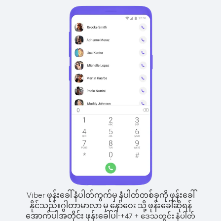
Viber ဖုန်းခေါ်နံပါတ်ကွက်မှ နံပါတ်တစ်ခုကို ဖုန်းခေါ်
နိုင်သည်။
ဂွါတာမာလာ မှ နော်ဝေး သို့ ဖုန်းခေါ်ဆိုရန်
အောက်ပါအတိုင်း ဖုန်းခေါ်ပါ-
+
+
47
ဒေသတွင်း နံပါတ်