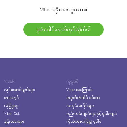
Viber မရှိသေးဘူးလား။
ခုပဲ ဒေါင်းလုတ်လုပ်လိုက်ပါ
VIBER
ကုမ္ပဏီ
လုပ်ဆောင်ချက်များ
Viber အကြောင်း
ဘလော့ဂ်
အမှတ်တံဆိပ် စင်တာ
လုံခြုံရေး
အလုပ်အကိုင်များ
Viber Out
စည်းကမ်းချက်များနှင့် မူဝါဒများ
နှုန်းထားများ
ကိုယ်ရေးလုံခြုံမှု မူဝါဒ