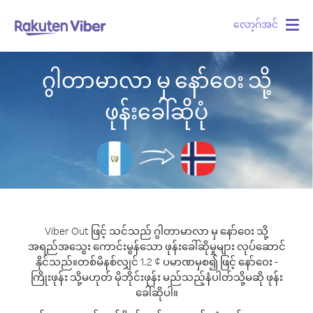
လော့ဂ်အင်
Togg
navig
ဂွါတာမာလာ မှ နော်ဝေး သို့
ဖုန်းခေါ်ဆိုပုံ
Viber Out ဖြင့် သင်သည် ဂွါတာမာလာ မှ နော်ဝေး သို့
အရည်အသွေး ကောင်းမွန်သော ဖုန်းခေါ်ဆိုမှုများ လုပ်ဆောင်
နိုင်သည်။
တစ်မိနစ်လျှင် 1.2 ¢ ပမာဏမှစ၍ ဖြင့် နော်ဝေး -
ကြိုးဖုန်း သို့မဟုတ် မိုဘိုင်းဖုန်း မည်သည့်နံပါတ်သို့မဆို ဖုန်း
ခေါ်ဆိုပါ။