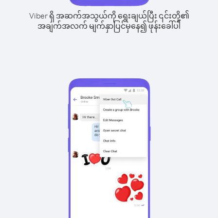
Viber ရှိ အဆက်အသွယ်ကို ရွေးချယ်ပြီး ၎င်းတို့၏
အချက်အလက် မျက်နှာပြင်မှနေ၍ ဖုန်းခေါ်ပါ