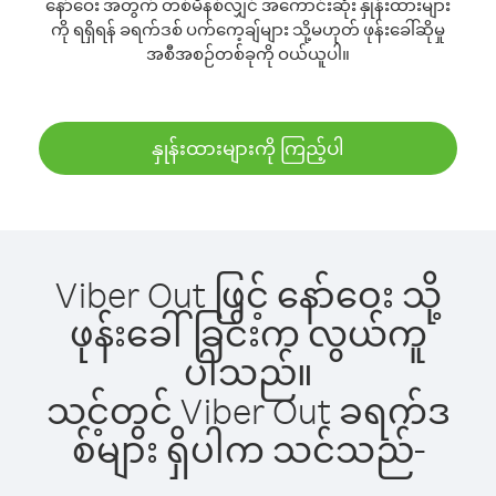
နော်ဝေး အတွက် တစ်မိနစ်လျှင် အကောင်းဆုံး နှုန်းထားများ
ကို ရရှိရန် ခရက်ဒစ် ပက်ကေ့ချ်များ သို့မဟုတ် ဖုန်းခေါ်ဆိုမှု
အစီအစဉ်တစ်ခုကို ဝယ်ယူပါ။
နှုန်းထားများကို ကြည့်ပါ
Viber Out ဖြင့် နော်ဝေး သို့
ဖုန်းခေါ်ခြင်းက လွယ်ကူ
ပါသည်။
သင့်တွင် Viber Out ခရက်ဒ
စ်များ ရှိပါက သင်သည်-