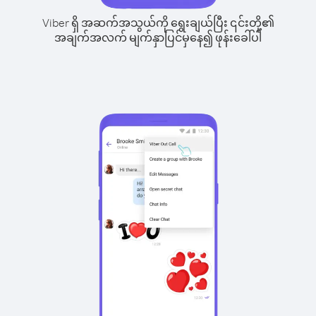
Viber ရှိ အဆက်အသွယ်ကို ရွေးချယ်ပြီး ၎င်းတို့၏
အချက်အလက် မျက်နှာပြင်မှနေ၍ ဖုန်းခေါ်ပါ