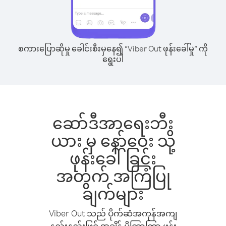
စကားပြောဆိုမှု ခေါင်းစီးမှနေ၍ “Viber Out ဖုန်းခေါ်မှု” ကို
ရွေးပါ
ဆော်ဒီအာရေးဘီး
ယား မှ နော်ဝေး သို့
ဖုန်းခေါ်ခြင်း
အတွက် အကြံပြု
ချက်များ
Viber Out သည် ပိုက်ဆံအကုန်အကျ
နည်းနည်းဖြင့် အချိန် ပိုကြာကြာ ဖုန်း