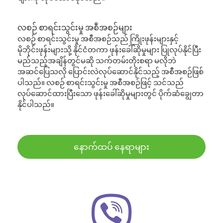
လစဉ် စာရင်းသွင်းမှု အစီအစဉ်များ
လစဉ် စာရင်းသွင်းမှု အစီအစဉ်သည် ကြိုးဖုန်းများနှင့်
မိုဘိုင်းဖုန်းများသို့ နိုင်ငံတကာ ဖုန်းခေါ်ဆိုမှုများ ပြုလုပ်နိုင်ပြီး
မည်သည့်အချိန်တွင်မဆို သက်တမ်းတိုးစရာ မလိုဘဲ
အဆင်ပြေသလို ပြောင်းလဲလုပ်ဆောင်နိုင်သည့် အစီအစဉ်ဖြစ်
ပါသည်။ လစဉ် စာရင်းသွင်းမှု အစီအစဉ်ဖြင့် သင်သည်
လုပ်ဆောင်ထားပြီးသော ဖုန်းခေါ်ဆိုမှုများတွင် ပိုက်ဆံချွေတာ
နိုင်ပါသည်။
နောက်ထပ် နေရာများ