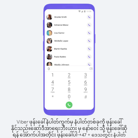
Viber ဖုန်းခေါ်နံပါတ်ကွက်မှ နံပါတ်တစ်ခုကို ဖုန်းခေါ်
နိုင်သည်။
ဆော်ဒီအာရေးဘီးယား မှ နော်ဝေး သို့ ဖုန်းခေါ်ဆို
ရန် အောက်ပါအတိုင်း ဖုန်းခေါ်ပါ-
+
+
47
ဒေသတွင်း နံပါတ်