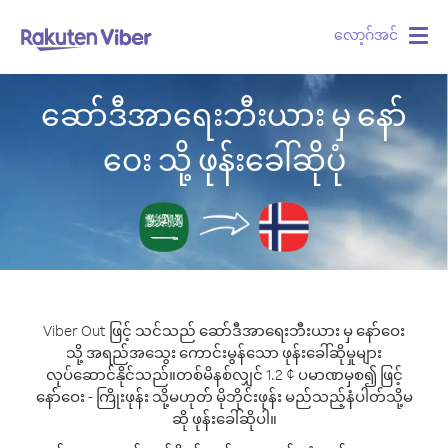
လော့ဂ်အင်
Togg
navig
ဆော်ဒီအာရေးဘီးယား မှ နော်
ဝေး သို့ ဖုန်းခေါ်ဆိုပုံ
Viber Out ဖြင့် သင်သည် ဆော်ဒီအာရေးဘီးယား မှ နော်ဝေး
သို့ အရည်အသွေး ကောင်းမွန်သော ဖုန်းခေါ်ဆိုမှုများ
လုပ်ဆောင်နိုင်သည်။
တစ်မိနစ်လျှင် 1.2 ¢ ပမာဏမှစ၍ ဖြင့်
နော်ဝေး - ကြိုးဖုန်း သို့မဟုတ် မိုဘိုင်းဖုန်း မည်သည့်နံပါတ်သို့မ
ဆို ဖုန်းခေါ်ဆိုပါ။