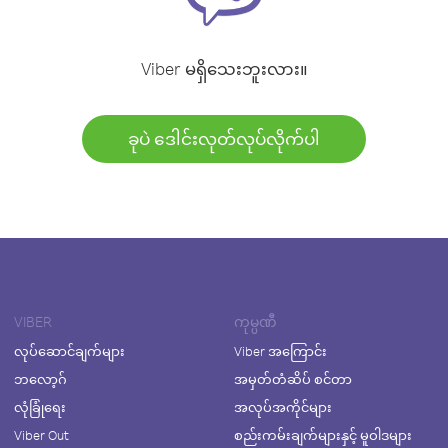
Viber မရှိသေးဘူးလား။
ခုပဲ ဒေါင်းလုတ်လုပ်လိုက်ပါ
VIBER
ကုမ္ပဏီ
လုပ်ဆောင်ချက်များ
Viber အကြောင်း
ဘလော့ဂ်
အမှတ်တံဆိပ် စင်တာ
လုံခြုံရေး
အလုပ်အကိုင်များ
Viber Out
စည်းကမ်းချက်များနှင့် မူဝါဒများ