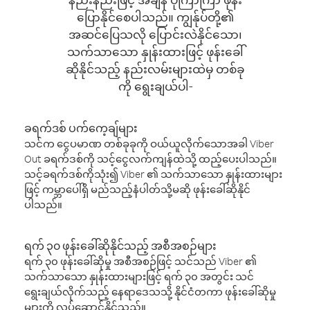
ပြောနိုင်စေပါသည်။ ကျွန်ုပ်တို့၏
အဆင်ပြေသလို ပြောင်းလဲနိုင်သော၊
သက်သာသော နှုန်းထားဖြင့် ဖုန်းခေါ်
ဆိုနိုင်သည့် နည်းလမ်းများထဲမှ တစ်ခု
ကို ရွေးချယ်ပါ-
ခရက်ဒစ် ပက်ကေ့ချ်များ
သင်က ငွေပမာဏ တစ်ခုခုကို ဝယ်ယူလိုက်သောအခါ Viber
Out ခရက်ဒစ်ကို သင့်ငွေလက်ကျန်ထဲသို့ ထည့်ပေးပါသည်။
သင့်ခရက်ဒစ်ကိုသုံး၍ Viber ၏ သက်သာသော နှုန်းထားများ
ဖြင့် ကမ္ဘာပေါ်ရှိ မည်သည့်နံပါတ်သို့မဆို ဖုန်းခေါ်ဆိုနိုင်
ပါသည်။
ရက် ၃၀ ဖုန်းခေါ်ဆိုနိုင်သည့် အစီအစဉ်များ
ရက် ၃၀ ဖုန်းခေါ်ဆိုမှု အစီအစဉ်ဖြင့် သင်သည် Viber ၏
သက်သာသော နှုန်းထားများဖြင့် ရက် ၃၀ အတွင်း သင်
ရွေးချယ်လိုက်သည့် နေရာဒေသသို့ နိုင်ငံတကာ ဖုန်းခေါ်ဆိုမှု
များကို လုပ်ဆောင်နိုင်သည်။