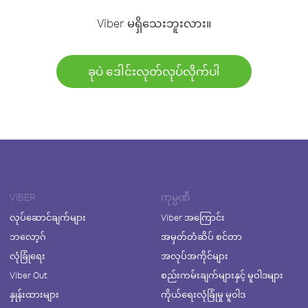
Viber မရှိသေးဘူးလား။
ခုပဲ ဒေါင်းလုတ်လုပ်လိုက်ပါ
VIBER
ကုမ္ပဏီ
လုပ်ဆောင်ချက်များ
Viber အကြောင်း
ဘလော့ဂ်
အမှတ်တံဆိပ် စင်တာ
လုံခြုံရေး
အလုပ်အကိုင်များ
Viber Out
စည်းကမ်းချက်များနှင့် မူဝါဒများ
နှုန်းထားများ
ကိုယ်ရေးလုံခြုံမှု မူဝါဒ