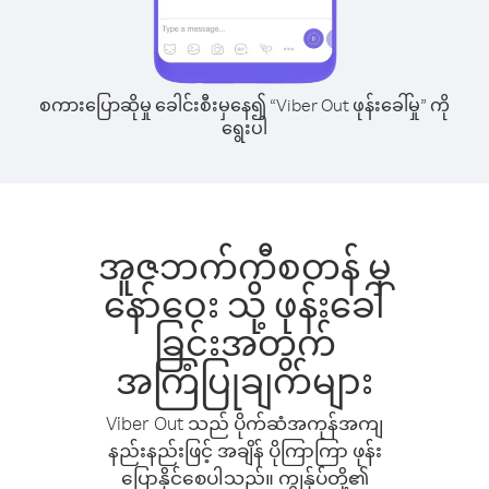
စကားပြောဆိုမှု ခေါင်းစီးမှနေ၍ “Viber Out ဖုန်းခေါ်မှု” ကို
ရွေးပါ
အူဇဘက်ကီစတန် မှ
နော်ဝေး သို့ ဖုန်းခေါ်
ခြင်းအတွက်
အကြံပြုချက်များ
Viber Out သည် ပိုက်ဆံအကုန်အကျ
နည်းနည်းဖြင့် အချိန် ပိုကြာကြာ ဖုန်း
ပြောနိုင်စေပါသည်။ ကျွန်ုပ်တို့၏