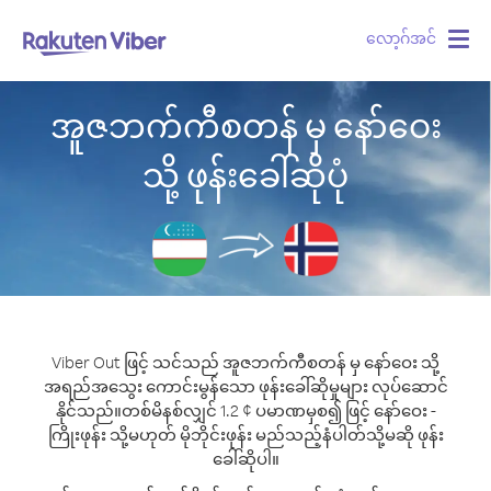
လော့ဂ်အင်
Togg
navig
အူဇဘက်ကီစတန် မှ နော်ဝေး
သို့ ဖုန်းခေါ်ဆိုပုံ
Viber Out ဖြင့် သင်သည် အူဇဘက်ကီစတန် မှ နော်ဝေး သို့
အရည်အသွေး ကောင်းမွန်သော ဖုန်းခေါ်ဆိုမှုများ လုပ်ဆောင်
နိုင်သည်။
တစ်မိနစ်လျှင် 1.2 ¢ ပမာဏမှစ၍ ဖြင့် နော်ဝေး -
ကြိုးဖုန်း သို့မဟုတ် မိုဘိုင်းဖုန်း မည်သည့်နံပါတ်သို့မဆို ဖုန်း
ခေါ်ဆိုပါ။