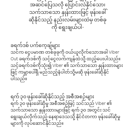
အဆင်ပြေသလို ပြောင်းလဲနိုင်သော၊
သက်သာသော နှုန်းထားဖြင့် ဖုန်းခေါ်
ဆိုနိုင်သည့် နည်းလမ်းများထဲမှ တစ်ခု
ကို ရွေးချယ်ပါ-
ခရက်ဒစ် ပက်ကေ့ချ်များ
သင်က ငွေပမာဏ တစ်ခုခုကို ဝယ်ယူလိုက်သောအခါ Viber
Out ခရက်ဒစ်ကို သင့်ငွေလက်ကျန်ထဲသို့ ထည့်ပေးပါသည်။
သင့်ခရက်ဒစ်ကိုသုံး၍ Viber ၏ သက်သာသော နှုန်းထားများ
ဖြင့် ကမ္ဘာပေါ်ရှိ မည်သည့်နံပါတ်သို့မဆို ဖုန်းခေါ်ဆိုနိုင်
ပါသည်။
ရက် ၃၀ ဖုန်းခေါ်ဆိုနိုင်သည့် အစီအစဉ်များ
ရက် ၃၀ ဖုန်းခေါ်ဆိုမှု အစီအစဉ်ဖြင့် သင်သည် Viber ၏
သက်သာသော နှုန်းထားများဖြင့် ရက် ၃၀ အတွင်း သင်
ရွေးချယ်လိုက်သည့် နေရာဒေသသို့ နိုင်ငံတကာ ဖုန်းခေါ်ဆိုမှု
များကို လုပ်ဆောင်နိုင်သည်။