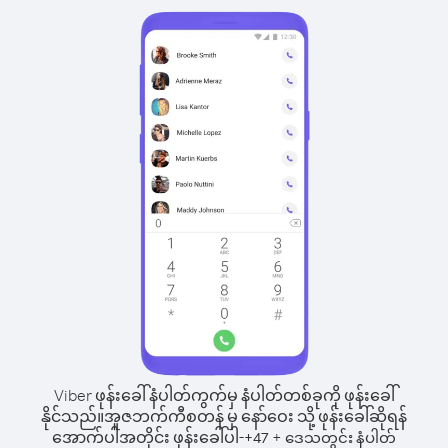
Viber ဖုန်းခေါ်နံပါတ်ကွက်မှ နံပါတ်တစ်ခုကို ဖုန်းခေါ်
နိုင်သည်။
အူဇဘက်ကီစတန် မှ နော်ဝေး သို့ ဖုန်းခေါ်ဆိုရန်
အောက်ပါအတိုင်း ဖုန်းခေါ်ပါ-
+
+
47
ဒေသတွင်း နံပါတ်