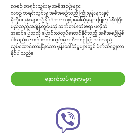
လစဉ် စာရင်းသွင်းမှု အစီအစဉ်များ
လစဉ် စာရင်းသွင်းမှု အစီအစဉ်သည် ကြိုးဖုန်းများနှင့်
မိုဘိုင်းဖုန်းများသို့ နိုင်ငံတကာ ဖုန်းခေါ်ဆိုမှုများ ပြုလုပ်နိုင်ပြီး
မည်သည့်အချိန်တွင်မဆို သက်တမ်းတိုးစရာ မလိုဘဲ
အဆင်ပြေသလို ပြောင်းလဲလုပ်ဆောင်နိုင်သည့် အစီအစဉ်ဖြစ်
ပါသည်။ လစဉ် စာရင်းသွင်းမှု အစီအစဉ်ဖြင့် သင်သည်
လုပ်ဆောင်ထားပြီးသော ဖုန်းခေါ်ဆိုမှုများတွင် ပိုက်ဆံချွေတာ
နိုင်ပါသည်။
နောက်ထပ် နေရာများ