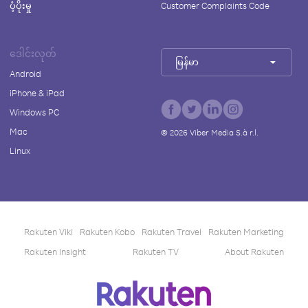
ပံ့ပိုးမှု
Customer Complaints Code
ဒေါင်းလုတ်
မြန်မာ
Android
iPhone & iPad
Windows PC
Mac
©
2026
Viber Media S.à r.l.
Linux
Rakuten Viki
Rakuten Kobo
Rakuten Travel
Rakuten Marketing
Rakuten Insight
Rakuten TV
About Rakuten