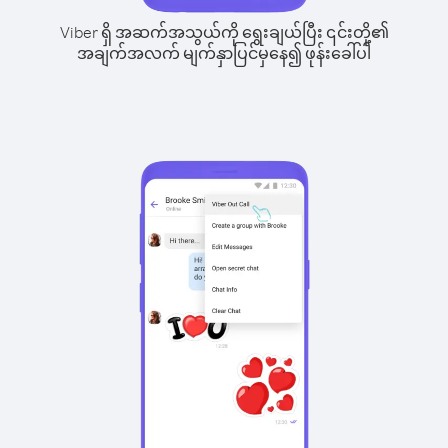
Viber ရှိ အဆက်အသွယ်ကို ရွေးချယ်ပြီး ၎င်းတို့၏
အချက်အလက် မျက်နှာပြင်မှနေ၍ ဖုန်းခေါ်ပါ