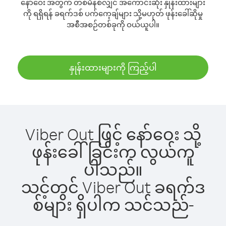
နော်ဝေး အတွက် တစ်မိနစ်လျှင် အကောင်းဆုံး နှုန်းထားများ
ကို ရရှိရန် ခရက်ဒစ် ပက်ကေ့ချ်များ သို့မဟုတ် ဖုန်းခေါ်ဆိုမှု
အစီအစဉ်တစ်ခုကို ဝယ်ယူပါ။
နှုန်းထားများကို ကြည့်ပါ
Viber Out ဖြင့် နော်ဝေး သို့
ဖုန်းခေါ်ခြင်းက လွယ်ကူ
ပါသည်။
သင့်တွင် Viber Out ခရက်ဒ
စ်များ ရှိပါက သင်သည်-