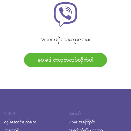
Viber မရှိသေးဘူးလား။
ခုပဲ ဒေါင်းလုတ်လုပ်လိုက်ပါ
VIBER
ကုမ္ပဏီ
လုပ်ဆောင်ချက်များ
Viber အကြောင်း
ဘလော့ဂ်
အမှတ်တံဆိပ် စင်တာ