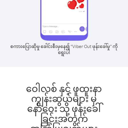
စကားပြောဆိုမှု ခေါင်းစီးမှနေ၍ “Viber Out ဖုန်းခေါ်မှု” ကို
ရွေးပါ
ဝေါလစ် နှင့် ဖူထူးနာ
ကျွန်းဆွယ်များ မှ
နော်ဝေး သို့ ဖုန်းခေါ်
ခြင်းအတွက်