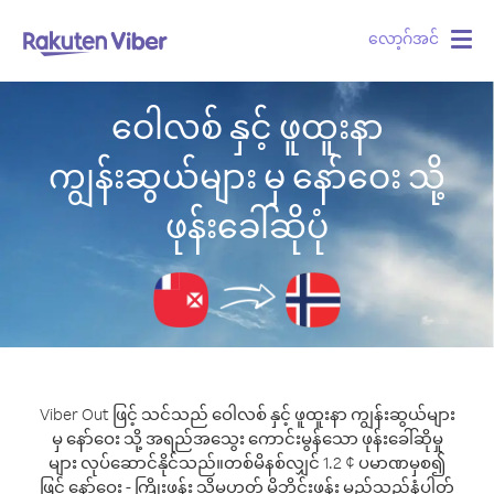
လော့ဂ်အင်
Togg
navig
ဝေါလစ် နှင့် ဖူထူးနာ
ကျွန်းဆွယ်များ မှ နော်ဝေး သို့
ဖုန်းခေါ်ဆိုပုံ
Viber Out ဖြင့် သင်သည် ဝေါလစ် နှင့် ဖူထူးနာ ကျွန်းဆွယ်များ
မှ နော်ဝေး သို့ အရည်အသွေး ကောင်းမွန်သော ဖုန်းခေါ်ဆိုမှု
များ လုပ်ဆောင်နိုင်သည်။
တစ်မိနစ်လျှင် 1.2 ¢ ပမာဏမှစ၍
ဖြင့် နော်ဝေး - ကြိုးဖုန်း သို့မဟုတ် မိုဘိုင်းဖုန်း မည်သည့်နံပါတ်