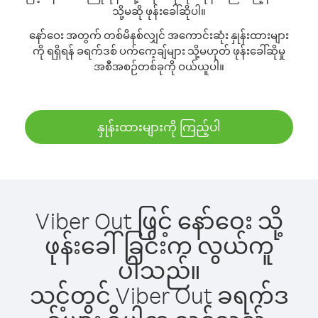
သို့မဆို ဖုန်းခေါ်ဆိုပါ။
နော်ဝေး အတွက် တစ်မိနစ်လျှင် အကောင်းဆုံး နှုန်းထားများ
ကို ရရှိရန် ခရက်ဒစ် ပက်ကေ့ချ်များ သို့မဟုတ် ဖုန်းခေါ်ဆိုမှု
အစီအစဉ်တစ်ခုကို ဝယ်ယူပါ။
နှုန်းထားများကို ကြည့်ပါ
Viber Out ဖြင့် နော်ဝေး သို့
ဖုန်းခေါ်ခြင်းက လွယ်ကူ
ပါသည်။
သင့်တွင် Viber Out ခရက်ဒ