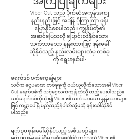
အကြံပြုချက်များ
Viber Out သည် ပိုက်ဆံအကုန်အကျ
နည်းနည်းဖြင့် အချိန် ပိုကြာကြာ ဖုန်း
ပြောနိုင်စေပါသည်။ ကျွန်ုပ်တို့၏
အဆင်ပြေသလို ပြောင်းလဲနိုင်သော၊
သက်သာသော နှုန်းထားဖြင့် ဖုန်းခေါ်
ဆိုနိုင်သည့် နည်းလမ်းများထဲမှ တစ်ခု
ကို ရွေးချယ်ပါ-
ခရက်ဒစ် ပက်ကေ့ချ်များ
သင်က ငွေပမာဏ တစ်ခုခုကို ဝယ်ယူလိုက်သောအခါ Viber
Out ခရက်ဒစ်ကို သင့်ငွေလက်ကျန်ထဲသို့ ထည့်ပေးပါသည်။
သင့်ခရက်ဒစ်ကိုသုံး၍ Viber ၏ သက်သာသော နှုန်းထားများ
ဖြင့် ကမ္ဘာပေါ်ရှိ မည်သည့်နံပါတ်သို့မဆို ဖုန်းခေါ်ဆိုနိုင်
ပါသည်။
ရက် ၃၀ ဖုန်းခေါ်ဆိုနိုင်သည့် အစီအစဉ်များ
ရက် ၃၀ ဖုန်းခေါ်ဆိုမှု အစီအစဉ်ဖြင့် သင်သည် Viber ၏