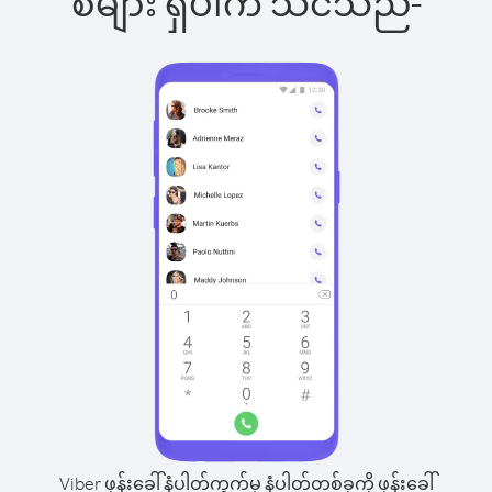
စ်များ ရှိပါက သင်သည်-
Viber ဖုန်းခေါ်နံပါတ်ကွက်မှ နံပါတ်တစ်ခုကို ဖုန်းခေါ်