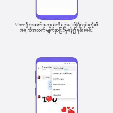
Viber ရှိ အဆက်အသွယ်ကို ရွေးချယ်ပြီး ၎င်းတို့၏
အချက်အလက် မျက်နှာပြင်မှနေ၍ ဖုန်းခေါ်ပါ