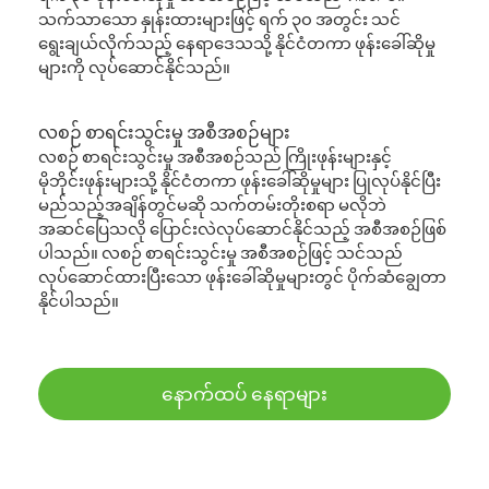
သက်သာသော နှုန်းထားများဖြင့် ရက် ၃၀ အတွင်း သင်
ရွေးချယ်လိုက်သည့် နေရာဒေသသို့ နိုင်ငံတကာ ဖုန်းခေါ်ဆိုမှု
များကို လုပ်ဆောင်နိုင်သည်။
လစဉ် စာရင်းသွင်းမှု အစီအစဉ်များ
လစဉ် စာရင်းသွင်းမှု အစီအစဉ်သည် ကြိုးဖုန်းများနှင့်
မိုဘိုင်းဖုန်းများသို့ နိုင်ငံတကာ ဖုန်းခေါ်ဆိုမှုများ ပြုလုပ်နိုင်ပြီး
မည်သည့်အချိန်တွင်မဆို သက်တမ်းတိုးစရာ မလိုဘဲ
အဆင်ပြေသလို ပြောင်းလဲလုပ်ဆောင်နိုင်သည့် အစီအစဉ်ဖြစ်
ပါသည်။ လစဉ် စာရင်းသွင်းမှု အစီအစဉ်ဖြင့် သင်သည်
လုပ်ဆောင်ထားပြီးသော ဖုန်းခေါ်ဆိုမှုများတွင် ပိုက်ဆံချွေတာ
နိုင်ပါသည်။
နောက်ထပ် နေရာများ