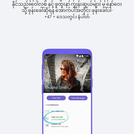
နိုင်သည်။
ဝေါလစ် နှင့် ဖူထူးနာ ကျွန်းဆွယ်များ မှ နော်ဝေး
သို့ ဖုန်းခေါ်ဆိုရန် အောက်ပါအတိုင်း ဖုန်းခေါ်ပါ-
+
+
47
ဒေသတွင်း နံပါတ်