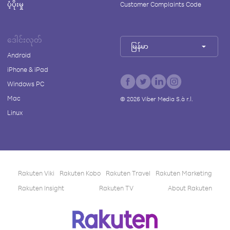
ပံ့ပိုးမှု
Customer Complaints Code
ဒေါင်းလုတ်
မြန်မာ
Android
iPhone & iPad
Windows PC
Mac
©
2026
Viber Media S.à r.l.
Linux
Rakuten Viki
Rakuten Kobo
Rakuten Travel
Rakuten Marketing
Rakuten Insight
Rakuten TV
About Rakuten