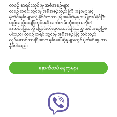
လစဉ် စာရင်းသွင်းမှု အစီအစဉ်များ
လစဉ် စာရင်းသွင်းမှု အစီအစဉ်သည် ကြိုးဖုန်းများနှင့်
မိုဘိုင်းဖုန်းများသို့ နိုင်ငံတကာ ဖုန်းခေါ်ဆိုမှုများ ပြုလုပ်နိုင်ပြီး
မည်သည့်အချိန်တွင်မဆို သက်တမ်းတိုးစရာ မလိုဘဲ
အဆင်ပြေသလို ပြောင်းလဲလုပ်ဆောင်နိုင်သည့် အစီအစဉ်ဖြစ်
ပါသည်။ လစဉ် စာရင်းသွင်းမှု အစီအစဉ်ဖြင့် သင်သည်
လုပ်ဆောင်ထားပြီးသော ဖုန်းခေါ်ဆိုမှုများတွင် ပိုက်ဆံချွေတာ
နိုင်ပါသည်။
နောက်ထပ် နေရာများ