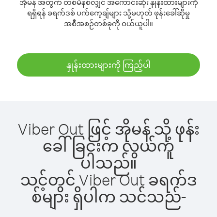
အိုမန် အတွက် တစ်မိနစ်လျှင် အကောင်းဆုံး နှုန်းထားများကို
ရရှိရန် ခရက်ဒစ် ပက်ကေ့ချ်များ သို့မဟုတ် ဖုန်းခေါ်ဆိုမှု
အစီအစဉ်တစ်ခုကို ဝယ်ယူပါ။
နှုန်းထားများကို ကြည့်ပါ
Viber Out ဖြင့် အိုမန် သို့ ဖုန်း
ခေါ်ခြင်းက လွယ်ကူ
ပါသည်။
သင့်တွင် Viber Out ခရက်ဒ
စ်များ ရှိပါက သင်သည်-