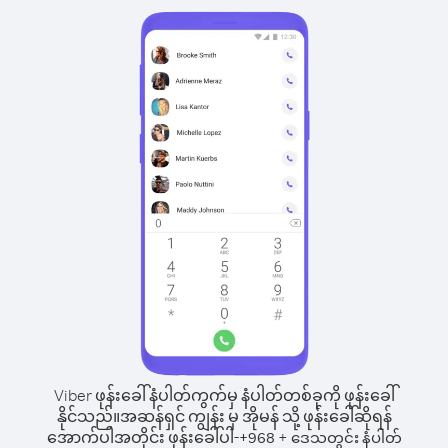
Viber ဖုန်းခေါ်နံပါတ်ကွက်မှ နံပါတ်တစ်ခုကို ဖုန်းခေါ်
နိုင်သည်။
အဆန်ရှင် ကျွန်း မှ အိုမန် သို့ ဖုန်းခေါ်ဆိုရန်
အောက်ပါအတိုင်း ဖုန်းခေါ်ပါ-
+
+
968
ဒေသတွင်း နံပါတ်