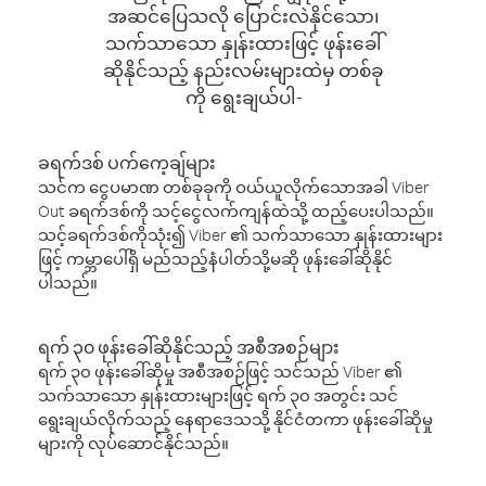
အဆင်ပြေသလို ပြောင်းလဲနိုင်သော၊
သက်သာသော နှုန်းထားဖြင့် ဖုန်းခေါ်
ဆိုနိုင်သည့် နည်းလမ်းများထဲမှ တစ်ခု
ကို ရွေးချယ်ပါ-
ခရက်ဒစ် ပက်ကေ့ချ်များ
သင်က ငွေပမာဏ တစ်ခုခုကို ဝယ်ယူလိုက်သောအခါ Viber
Out ခရက်ဒစ်ကို သင့်ငွေလက်ကျန်ထဲသို့ ထည့်ပေးပါသည်။
သင့်ခရက်ဒစ်ကိုသုံး၍ Viber ၏ သက်သာသော နှုန်းထားများ
ဖြင့် ကမ္ဘာပေါ်ရှိ မည်သည့်နံပါတ်သို့မဆို ဖုန်းခေါ်ဆိုနိုင်
ပါသည်။
ရက် ၃၀ ဖုန်းခေါ်ဆိုနိုင်သည့် အစီအစဉ်များ
ရက် ၃၀ ဖုန်းခေါ်ဆိုမှု အစီအစဉ်ဖြင့် သင်သည် Viber ၏
သက်သာသော နှုန်းထားများဖြင့် ရက် ၃၀ အတွင်း သင်
ရွေးချယ်လိုက်သည့် နေရာဒေသသို့ နိုင်ငံတကာ ဖုန်းခေါ်ဆိုမှု
များကို လုပ်ဆောင်နိုင်သည်။