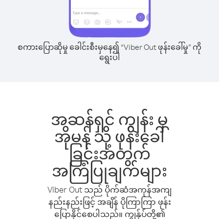
စကားပြောဆိုမှု ခေါင်းစီးမှနေ၍ “Viber Out ဖုန်းခေါ်မှု” ကို
ရွေးပါ
အဆန်ရှင် ကျွန်း မှ
အိုမန် သို့ ဖုန်းခေါ်
ခြင်းအတွက်
အကြံပြုချက်များ
Viber Out သည် ပိုက်ဆံအကုန်အကျ
နည်းနည်းဖြင့် အချိန် ပိုကြာကြာ ဖုန်း
ပြောနိုင်စေပါသည်။ ကျွန်ုပ်တို့၏