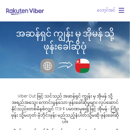
လော့ဂ်အင်
Togg
navig
အဆန်ရှင် ကျွန်း မှ အိုမန် သို့
ဖုန်းခေါ်ဆိုပုံ
Viber Out ဖြင့် သင်သည် အဆန်ရှင် ကျွန်း မှ အိုမန် သို့
အရည်အသွေး ကောင်းမွန်သော ဖုန်းခေါ်ဆိုမှုများ လုပ်ဆောင်
နိုင်သည်။
တစ်မိနစ်လျှင် 17.9 ¢ ပမာဏမှစ၍ ဖြင့် အိုမန် - ကြိုး
ဖုန်း သို့မဟုတ် မိုဘိုင်းဖုန်း မည်သည့်နံပါတ်သို့မဆို ဖုန်းခေါ်ဆို
ပါ။