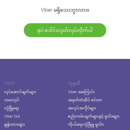
Viber မရှိသေးဘူးလား။
ခုပဲ ဒေါင်းလုတ်လုပ်လိုက်ပါ
VIBER
ကုမ္ပဏီ
လုပ်ဆောင်ချက်များ
Viber အကြောင်း
ဘလော့ဂ်
အမှတ်တံဆိပ် စင်တာ
လုံခြုံရေး
အလုပ်အကိုင်များ
Viber Out
စည်းကမ်းချက်များနှင့် မူဝါဒများ
နှုန်းထားများ
ကိုယ်ရေးလုံခြုံမှု မူဝါဒ