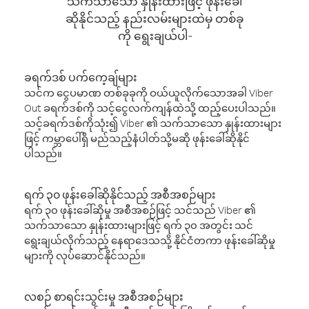
သက်သာသော နှုန်းထားဖြင့် ဖုန်းခေါ်
ဆိုနိုင်သည့် နည်းလမ်းများထဲမှ တစ်ခု
ကို ရွေးချယ်ပါ-
ခရက်ဒစ် ပက်ကေ့ချ်များ
သင်က ငွေပမာဏ တစ်ခုခုကို ဝယ်ယူလိုက်သောအခါ Viber
Out ခရက်ဒစ်ကို သင့်ငွေလက်ကျန်ထဲသို့ ထည့်ပေးပါသည်။
သင့်ခရက်ဒစ်ကိုသုံး၍ Viber ၏ သက်သာသော နှုန်းထားများ
ဖြင့် ကမ္ဘာပေါ်ရှိ မည်သည့်နံပါတ်သို့မဆို ဖုန်းခေါ်ဆိုနိုင်
ပါသည်။
ရက် ၃၀ ဖုန်းခေါ်ဆိုနိုင်သည့် အစီအစဉ်များ
ရက် ၃၀ ဖုန်းခေါ်ဆိုမှု အစီအစဉ်ဖြင့် သင်သည် Viber ၏
သက်သာသော နှုန်းထားများဖြင့် ရက် ၃၀ အတွင်း သင်
ရွေးချယ်လိုက်သည့် နေရာဒေသသို့ နိုင်ငံတကာ ဖုန်းခေါ်ဆိုမှု
များကို လုပ်ဆောင်နိုင်သည်။
လစဉ် စာရင်းသွင်းမှု အစီအစဉ်များ