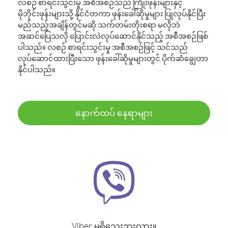
လစဉ် စာရင်းသွင်းမှု အစီအစဉ်သည် ကြိုးဖုန်းများနှင့်
မိုဘိုင်းဖုန်းများသို့ နိုင်ငံတကာ ဖုန်းခေါ်ဆိုမှုများ ပြုလုပ်နိုင်ပြီး
မည်သည့်အချိန်တွင်မဆို သက်တမ်းတိုးစရာ မလိုဘဲ
အဆင်ပြေသလို ပြောင်းလဲလုပ်ဆောင်နိုင်သည့် အစီအစဉ်ဖြစ်
ပါသည်။ လစဉ် စာရင်းသွင်းမှု အစီအစဉ်ဖြင့် သင်သည်
လုပ်ဆောင်ထားပြီးသော ဖုန်းခေါ်ဆိုမှုများတွင် ပိုက်ဆံချွေတာ
နိုင်ပါသည်။
နောက်ထပ် နေရာများ
Viber မရှိသေးဘူးလား။