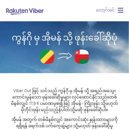
လော့ဂ်အင်
Togg
navig
ကွန်ဂို မှ အိုမန် သို့ ဖုန်းခေါ်ဆိုပုံ
Viber Out ဖြင့် သင်သည် ကွန်ဂို မှ အိုမန် သို့ အရည်အသွေး
ကောင်းမွန်သော ဖုန်းခေါ်ဆိုမှုများ လုပ်ဆောင်နိုင်သည်။
တစ်
မိနစ်လျှင် 17.9 ¢ ပမာဏမှစ၍ ဖြင့် အိုမန် - ကြိုးဖုန်း သို့မဟုတ်
မိုဘိုင်းဖုန်း မည်သည့်နံပါတ်သို့မဆို ဖုန်းခေါ်ဆိုပါ။
အိုမန် အတွက် တစ်မိနစ်လျှင် အကောင်းဆုံး နှုန်းထားများကို
ရရှိရန် ခရက်ဒစ် ပက်ကေ့ချ်များ သို့မဟုတ် ဖုန်းခေါ်ဆိုမှု