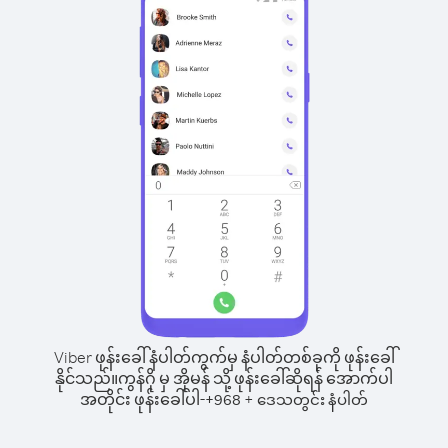
Viber ဖုန်းခေါ်နံပါတ်ကွက်မှ နံပါတ်တစ်ခုကို ဖုန်းခေါ်
နိုင်သည်။
ကွန်ဂို မှ အိုမန် သို့ ဖုန်းခေါ်ဆိုရန် အောက်ပါ
အတိုင်း ဖုန်းခေါ်ပါ-
+
+
968
ဒေသတွင်း နံပါတ်