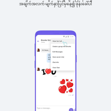
အချက်အလက် မျက်နှာပြင်မှနေ၍ ဖုန်းခေါ်ပါ