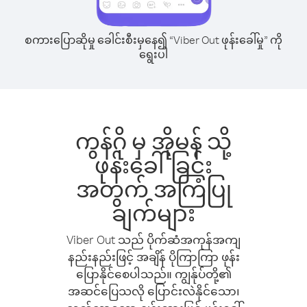
စကားပြောဆိုမှု ခေါင်းစီးမှနေ၍ “Viber Out ဖုန်းခေါ်မှု” ကို
ရွေးပါ
ကွန်ဂို မှ အိုမန် သို့
ဖုန်းခေါ်ခြင်း
အတွက် အကြံပြု
ချက်များ
Viber Out သည် ပိုက်ဆံအကုန်အကျ
နည်းနည်းဖြင့် အချိန် ပိုကြာကြာ ဖုန်း
ပြောနိုင်စေပါသည်။ ကျွန်ုပ်တို့၏
အဆင်ပြေသလို ပြောင်းလဲနိုင်သော၊