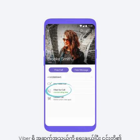
Viber ရှိ အဆက်အသွယ်ကို ရွေးချယ်ပြီး ၎င်းတို့၏