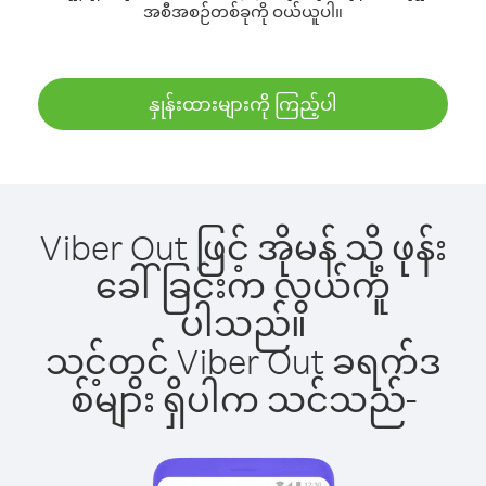
အစီအစဉ်တစ်ခုကို ဝယ်ယူပါ။
နှုန်းထားများကို ကြည့်ပါ
Viber Out ဖြင့် အိုမန် သို့ ဖုန်း
ခေါ်ခြင်းက လွယ်ကူ
ပါသည်။
သင့်တွင် Viber Out ခရက်ဒ
စ်များ ရှိပါက သင်သည်-