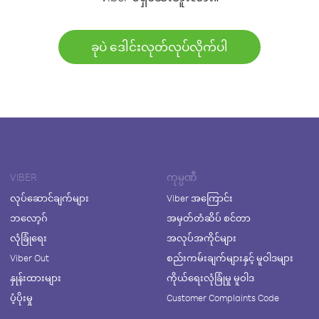
ခုပဲ ဒေါင်းလုတ်လုပ်လိုက်ပါ
VIBER
ကုမ္ပဏီ
လုပ်ဆောင်ချက်များ
Viber အကြောင်း
ဘလော့ဂ်
အမှတ်တံဆိပ် စင်တာ
လုံခြုံရေး
အလုပ်အကိုင်များ
Viber Out
စည်းကမ်းချက်များနှင့် မူဝါဒများ
နှုန်းထားများ
ကိုယ်ရေးလုံခြုံမှု မူဝါဒ
ပံ့ပိုးမှု
Customer Complaints Code