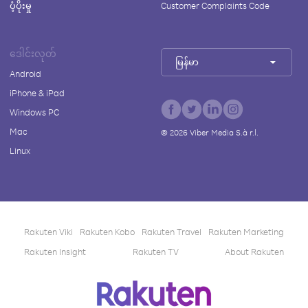
ပံ့ပိုးမှု
Customer Complaints Code
ဒေါင်းလုတ်
မြန်မာ
Android
iPhone & iPad
Windows PC
Mac
©
2026
Viber Media S.à r.l.
Linux
Rakuten Viki
Rakuten Kobo
Rakuten Travel
Rakuten Marketing
Rakuten Insight
Rakuten TV
About Rakuten