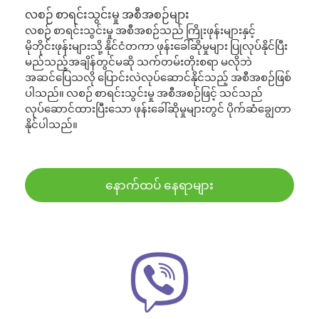
လစဉ် စာရင်းသွင်းမှု အစီအစဉ်များ
လစဉ် စာရင်းသွင်းမှု အစီအစဉ်သည် ကြိုးဖုန်းများနှင့်
မိုဘိုင်းဖုန်းများသို့ နိုင်ငံတကာ ဖုန်းခေါ်ဆိုမှုများ ပြုလုပ်နိုင်ပြီး
မည်သည့်အချိန်တွင်မဆို သက်တမ်းတိုးစရာ မလိုဘဲ
အဆင်ပြေသလို ပြောင်းလဲလုပ်ဆောင်နိုင်သည့် အစီအစဉ်ဖြစ်
ပါသည်။ လစဉ် စာရင်းသွင်းမှု အစီအစဉ်ဖြင့် သင်သည်
လုပ်ဆောင်ထားပြီးသော ဖုန်းခေါ်ဆိုမှုများတွင် ပိုက်ဆံချွေတာ
နိုင်ပါသည်။
နောက်ထပ် နေရာများ