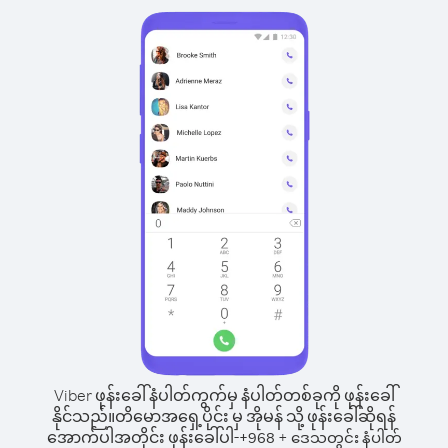
Viber ဖုန်းခေါ်နံပါတ်ကွက်မှ နံပါတ်တစ်ခုကို ဖုန်းခေါ်
နိုင်သည်။
တိမောအရှေ့ပိုင်း မှ အိုမန် သို့ ဖုန်းခေါ်ဆိုရန်
အောက်ပါအတိုင်း ဖုန်းခေါ်ပါ-
+
+
968
ဒေသတွင်း နံပါတ်