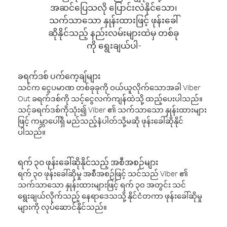
အဆင်ပြေသလို ပြောင်းလဲနိုင်သော၊
သက်သာသော နှုန်းထားဖြင့် ဖုန်းခေါ်
ဆိုနိုင်သည့် နည်းလမ်းများထဲမှ တစ်ခု
ကို ရွေးချယ်ပါ-
ခရက်ဒစ် ပက်ကေ့ချ်များ
သင်က ငွေပမာဏ တစ်ခုခုကို ဝယ်ယူလိုက်သောအခါ Viber
Out ခရက်ဒစ်ကို သင့်ငွေလက်ကျန်ထဲသို့ ထည့်ပေးပါသည်။
သင့်ခရက်ဒစ်ကိုသုံး၍ Viber ၏ သက်သာသော နှုန်းထားများ
ဖြင့် ကမ္ဘာပေါ်ရှိ မည်သည့်နံပါတ်သို့မဆို ဖုန်းခေါ်ဆိုနိုင်
ပါသည်။
ရက် ၃၀ ဖုန်းခေါ်ဆိုနိုင်သည့် အစီအစဉ်များ
ရက် ၃၀ ဖုန်းခေါ်ဆိုမှု အစီအစဉ်ဖြင့် သင်သည် Viber ၏
သက်သာသော နှုန်းထားများဖြင့် ရက် ၃၀ အတွင်း သင်
ရွေးချယ်လိုက်သည့် နေရာဒေသသို့ နိုင်ငံတကာ ဖုန်းခေါ်ဆိုမှု
များကို လုပ်ဆောင်နိုင်သည်။