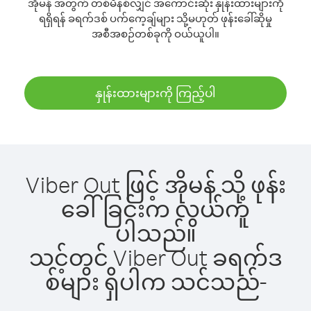
အိုမန် အတွက် တစ်မိနစ်လျှင် အကောင်းဆုံး နှုန်းထားများကို
ရရှိရန် ခရက်ဒစ် ပက်ကေ့ချ်များ သို့မဟုတ် ဖုန်းခေါ်ဆိုမှု
အစီအစဉ်တစ်ခုကို ဝယ်ယူပါ။
နှုန်းထားများကို ကြည့်ပါ
Viber Out ဖြင့် အိုမန် သို့ ဖုန်း
ခေါ်ခြင်းက လွယ်ကူ
ပါသည်။
သင့်တွင် Viber Out ခရက်ဒ
စ်များ ရှိပါက သင်သည်-