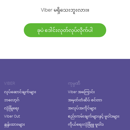
Viber မရှိသေးဘူးလား။
ခုပဲ ဒေါင်းလုတ်လုပ်လိုက်ပါ
VIBER
ကုမ္ပဏီ
လုပ်ဆောင်ချက်များ
Viber အကြောင်း
ဘလော့ဂ်
အမှတ်တံဆိပ် စင်တာ
လုံခြုံရေး
အလုပ်အကိုင်များ
Viber Out
စည်းကမ်းချက်များနှင့် မူဝါဒများ
နှုန်းထားများ
ကိုယ်ရေးလုံခြုံမှု မူဝါဒ