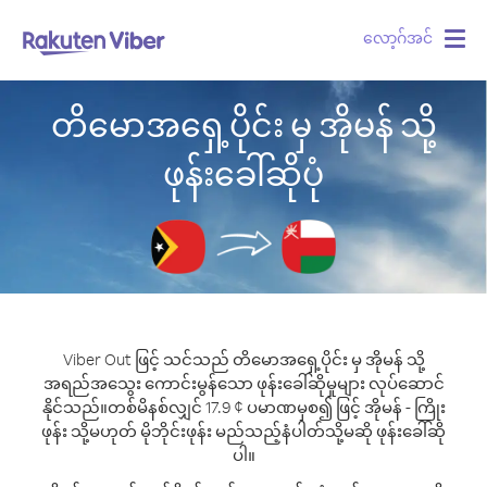
လော့ဂ်အင်
Togg
navig
တိမောအရှေ့ပိုင်း မှ အိုမန် သို့
ဖုန်းခေါ်ဆိုပုံ
Viber Out ဖြင့် သင်သည် တိမောအရှေ့ပိုင်း မှ အိုမန် သို့
အရည်အသွေး ကောင်းမွန်သော ဖုန်းခေါ်ဆိုမှုများ လုပ်ဆောင်
နိုင်သည်။
တစ်မိနစ်လျှင် 17.9 ¢ ပမာဏမှစ၍ ဖြင့် အိုမန် - ကြိုး
ဖုန်း သို့မဟုတ် မိုဘိုင်းဖုန်း မည်သည့်နံပါတ်သို့မဆို ဖုန်းခေါ်ဆို
ပါ။