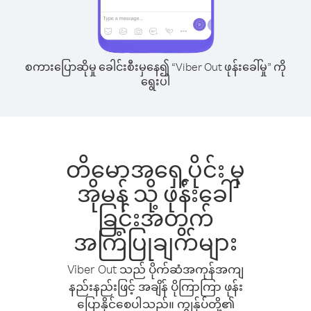
စကားပြောဆိုမှု ခေါင်းစီးမှနေ၍ “Viber Out ဖုန်းခေါ်မှု” ကို
ရွေးပါ
တိမောအရှေ့ပိုင်း မှ
အိုမန် သို့ ဖုန်းခေါ်
ခြင်းအတွက်
အကြံပြုချက်များ
Viber Out သည် ပိုက်ဆံအကုန်အကျ
နည်းနည်းဖြင့် အချိန် ပိုကြာကြာ ဖုန်း
ပြောနိုင်စေပါသည်။ ကျွန်ုပ်တို့၏