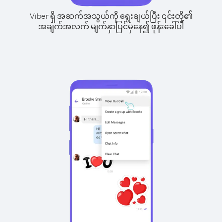
Viber ရှိ အဆက်အသွယ်ကို ရွေးချယ်ပြီး ၎င်းတို့၏
အချက်အလက် မျက်နှာပြင်မှနေ၍ ဖုန်းခေါ်ပါ