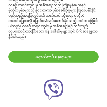
လစဉ် စာရင်းသွင်းမှု အစီအစဉ်သည် ကြိုးဖုန်းများနှင့်
မိုဘိုင်းဖုန်းများသို့ နိုင်ငံတကာ ဖုန်းခေါ်ဆိုမှုများ ပြုလုပ်နိုင်ပြီး
မည်သည့်အချိန်တွင်မဆို သက်တမ်းတိုးစရာ မလိုဘဲ
အဆင်ပြေသလို ပြောင်းလဲလုပ်ဆောင်နိုင်သည့် အစီအစဉ်ဖြစ်
ပါသည်။ လစဉ် စာရင်းသွင်းမှု အစီအစဉ်ဖြင့် သင်သည်
လုပ်ဆောင်ထားပြီးသော ဖုန်းခေါ်ဆိုမှုများတွင် ပိုက်ဆံချွေတာ
နိုင်ပါသည်။
နောက်ထပ် နေရာများ