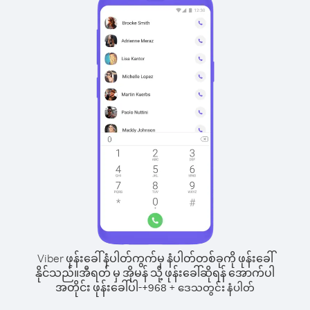
Viber ဖုန်းခေါ်နံပါတ်ကွက်မှ နံပါတ်တစ်ခုကို ဖုန်းခေါ်
နိုင်သည်။
အီရတ် မှ အိုမန် သို့ ဖုန်းခေါ်ဆိုရန် အောက်ပါ
အတိုင်း ဖုန်းခေါ်ပါ-
+
+
968
ဒေသတွင်း နံပါတ်