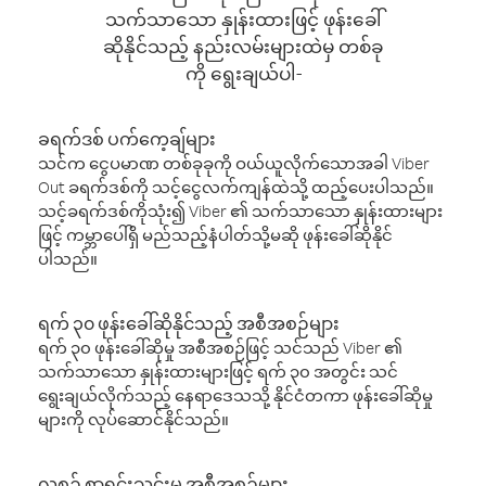
သက်သာသော နှုန်းထားဖြင့် ဖုန်းခေါ်
ဆိုနိုင်သည့် နည်းလမ်းများထဲမှ တစ်ခု
ကို ရွေးချယ်ပါ-
ခရက်ဒစ် ပက်ကေ့ချ်များ
သင်က ငွေပမာဏ တစ်ခုခုကို ဝယ်ယူလိုက်သောအခါ Viber
Out ခရက်ဒစ်ကို သင့်ငွေလက်ကျန်ထဲသို့ ထည့်ပေးပါသည်။
သင့်ခရက်ဒစ်ကိုသုံး၍ Viber ၏ သက်သာသော နှုန်းထားများ
ဖြင့် ကမ္ဘာပေါ်ရှိ မည်သည့်နံပါတ်သို့မဆို ဖုန်းခေါ်ဆိုနိုင်
ပါသည်။
ရက် ၃၀ ဖုန်းခေါ်ဆိုနိုင်သည့် အစီအစဉ်များ
ရက် ၃၀ ဖုန်းခေါ်ဆိုမှု အစီအစဉ်ဖြင့် သင်သည် Viber ၏
သက်သာသော နှုန်းထားများဖြင့် ရက် ၃၀ အတွင်း သင်
ရွေးချယ်လိုက်သည့် နေရာဒေသသို့ နိုင်ငံတကာ ဖုန်းခေါ်ဆိုမှု
များကို လုပ်ဆောင်နိုင်သည်။
လစဉ် စာရင်းသွင်းမှု အစီအစဉ်များ