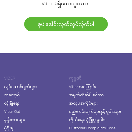
Viber မရှိသေးဘူးလား။
ခုပဲ ဒေါင်းလုတ်လုပ်လိုက်ပါ
VIBER
ကုမ္ပဏီ
လုပ်ဆောင်ချက်များ
Viber အကြောင်း
ဘလော့ဂ်
အမှတ်တံဆိပ် စင်တာ
လုံခြုံရေး
အလုပ်အကိုင်များ
Viber Out
စည်းကမ်းချက်များနှင့် မူဝါဒများ
နှုန်းထားများ
ကိုယ်ရေးလုံခြုံမှု မူဝါဒ
ပံ့ပိုးမှု
Customer Complaints Code