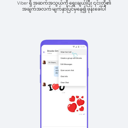
Viber ရှိ အဆက်အသွယ်ကို ရွေးချယ်ပြီး ၎င်းတို့၏
အချက်အလက် မျက်နှာပြင်မှနေ၍ ဖုန်းခေါ်ပါ