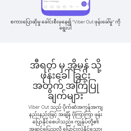
စကားပြောဆိုမှု ခေါင်းစီးမှနေ၍ “Viber Out ဖုန်းခေါ်မှု” ကို
ရွေးပါ
အီရတ် မှ အိုမန် သို့
ဖုန်းခေါ်ခြင်း
အတွက် အကြံပြု
ချက်များ
Viber Out သည် ပိုက်ဆံအကုန်အကျ
နည်းနည်းဖြင့် အချိန် ပိုကြာကြာ ဖုန်း
ပြောနိုင်စေပါသည်။ ကျွန်ုပ်တို့၏
အဆင်ပြေသလို ပြောင်းလဲနိုင်သော၊