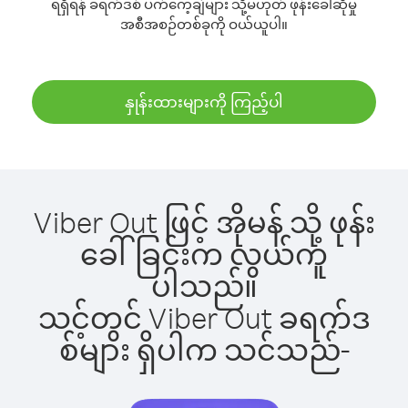
ရရှိရန် ခရက်ဒစ် ပက်ကေ့ချ်များ သို့မဟုတ် ဖုန်းခေါ်ဆိုမှု
အစီအစဉ်တစ်ခုကို ဝယ်ယူပါ။
နှုန်းထားများကို ကြည့်ပါ
Viber Out ဖြင့် အိုမန် သို့ ဖုန်း
ခေါ်ခြင်းက လွယ်ကူ
ပါသည်။
သင့်တွင် Viber Out ခရက်ဒ
စ်များ ရှိပါက သင်သည်-