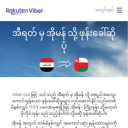
လော့ဂ်အင်
Togg
navig
အီရတ် မှ အိုမန် သို့ ဖုန်းခေါ်ဆို
ပုံ
Viber Out ဖြင့် သင်သည် အီရတ် မှ အိုမန် သို့ အရည်အသွေး
ကောင်းမွန်သော ဖုန်းခေါ်ဆိုမှုများ လုပ်ဆောင်နိုင်သည်။
တစ်
မိနစ်လျှင် 17.9 ¢ ပမာဏမှစ၍ ဖြင့် အိုမန် - ကြိုးဖုန်း သို့မဟုတ်
မိုဘိုင်းဖုန်း မည်သည့်နံပါတ်သို့မဆို ဖုန်းခေါ်ဆိုပါ။
အိုမန် အတွက် တစ်မိနစ်လျှင် အကောင်းဆုံး နှုန်းထားများကို