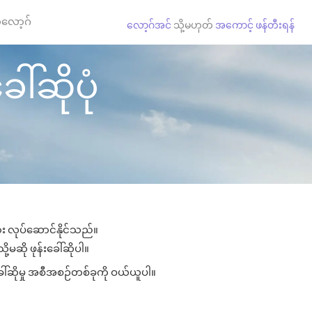
လော့ဂ်
လော့ဂ်အင်
သို့မဟုတ်
အကောင့် ဖန်တီးရန်
ေါ်ဆိုပုံ
ျား လုပ်ဆောင်နိုင်သည်။
ု့မဆို ဖုန်းခေါ်ဆိုပါ။
ေါ်ဆိုမှု အစီအစဉ်တစ်ခုကို ဝယ်ယူပါ။