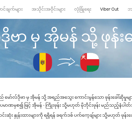
ာင်ချက်များ
အသိုင်းအဝိုင်းများ
လုံခြုံရေး
Viber Out
ဘ
ုဗာ မှ အိုမန် သို့ ဖုန်းခ
် မော်လ်ဒိုဗာ မှ အိုမန် သို့ အရည်အသွေး ကောင်းမွန်သော ဖုန်းခေါ်ဆိုမှုမ
ပမာဏမှစ၍ ဖြင့် အိုမန် - ကြိုးဖုန်း သို့မဟုတ် မိုဘိုင်းဖုန်း မည်သည့်နံပါတ်သိ
းဆုံး နှုန်းထားများကို ရရှိရန် ခရက်ဒစ် ပက်ကေ့ချ်များ သို့မဟုတ် ဖုန်းခ