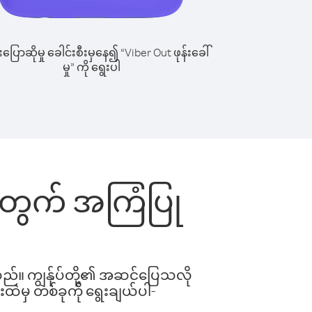
ြောဆိုမှု ခေါင်းစီးမှနေ၍ “Viber Out ဖုန်းခေါ်
မှု” ကို ရွေးပါ
်းအတွက် အကြံပြု
ါသည်။ ကျွန်ုပ်တို့၏ အဆင်ပြေသလို
းထဲမှ တစ်ခုကို ရွေးချယ်ပါ-