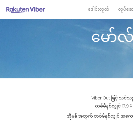
ဒေါင်းလုတ်
လုပ်ဆေ
မော်လ်ဒိ
Viber Out ဖြင့် သင်သည
တစ်မိနစ်လျှင် 17.9 ¢ 
အိုမန် အတွက် တစ်မိနစ်လျှင် အကောင်