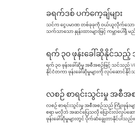
ခရက်ဒစ် ပက်ကေ့ချ်များ
သင်က ငွေပမာဏ တစ်ခုခုကို ဝယ်ယူလိုက်သောအခ
သက်သာသော နှုန်းထားများဖြင့် ကမ္ဘာပေါ်ရှိ မည်သ
ရက် ၃၀ ဖုန်းခေါ်ဆိုနိုင်သည့
ရက် ၃၀ ဖုန်းခေါ်ဆိုမှု အစီအစဉ်ဖြင့် သင်သည
နိုင်ငံတကာ ဖုန်းခေါ်ဆိုမှုများကို လုပ်ဆောင်နိုင
လစဉ် စာရင်းသွင်းမှု အစီအစ
လစဉ် စာရင်းသွင်းမှု အစီအစဉ်သည် ကြိုးဖုန်းများနှင
စရာ မလိုဘဲ အဆင်ပြေသလို ပြောင်းလဲလုပ်ဆောင
ဖုန်းခေါ်ဆိုမှုများတွင် ပိုက်ဆံချွေတာနိုင်ပါသည်။