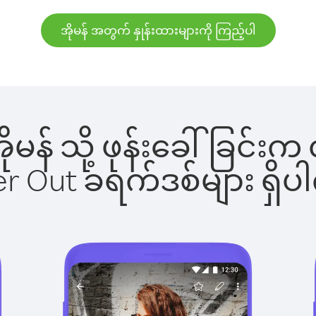
အိုမန် အတွက် နှုန်းထားများကို ကြည့်ပါ
အိုမန် သို့ ဖုန်းခေါ်ခြ
ber Out ခရက်ဒစ်များ ရှ