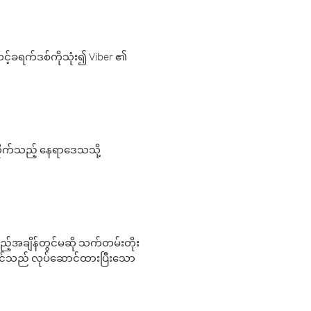
့်ခရက်ဒစ်ကိုသုံး၍ Viber ၏
လိုက်သည့် နေရာဒေသသို့
 မည်သည့်အချိန်တွင်မဆို သက်တမ်းတိုး
 သင်သည် လုပ်ဆောင်ထားပြီးသော