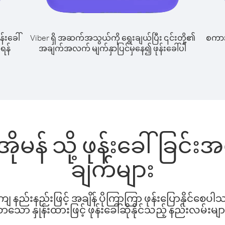
န်းခေါ်
Viber ရှိ အဆက်အသွယ်ကို ရွေးချယ်ပြီး ၎င်းတို့၏
စကားပ
ုရန်
အချက်အလက် မျက်နှာပြင်မှနေ၍ ဖုန်းခေါ်ပါ
 အိုမန် သို့ ဖုန်းခေါ်ခြင
ချက်များ
နည်းနည်းဖြင့် အချိန် ပိုကြာကြာ ဖုန်းပြောနိုင်စေပ
ော နှုန်းထားဖြင့် ဖုန်းခေါ်ဆိုနိုင်သည့် နည်းလမ်းမျာ