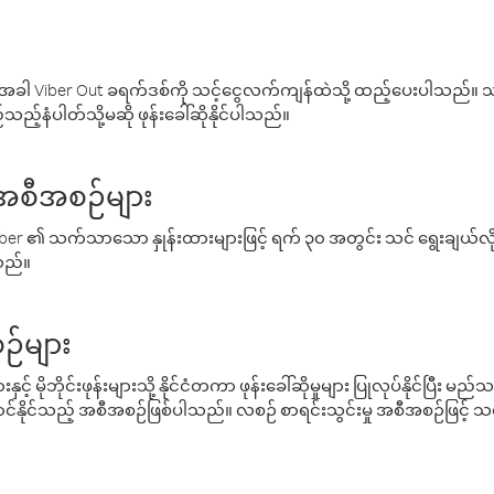
ါ Viber Out ခရက်ဒစ်ကို သင့်ငွေလက်ကျန်ထဲသို့ ထည့်ပေးပါသည်။ သင
ည့်နံပါတ်သို့မဆို ဖုန်းခေါ်ဆိုနိုင်ပါသည်။
် အစီအစဉ်များ
် Viber ၏ သက်သာသော နှုန်းထားများဖြင့် ရက် ၃၀ အတွင်း သင် ရွေးချယ်
်သည်။
ဉ်များ
့် မိုဘိုင်းဖုန်းများသို့ နိုင်ငံတကာ ဖုန်းခေါ်ဆိုမှုများ ပြုလုပ်နိုင်ပြီး
်နိုင်သည့် အစီအစဉ်ဖြစ်ပါသည်။ လစဉ် စာရင်းသွင်းမှု အစီအစဉ်ဖြင့်