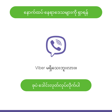
နောက်ထပ် နေရာဒေသများကို ရှာရန်
Viber မရှိသေးဘူးလား။
ခုပဲ ဒေါင်းလုတ်လုပ်လိုက်ပါ