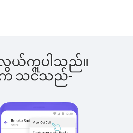
င်းက လွယ်ကူပါသည်။
ိပါက သင်သည်-