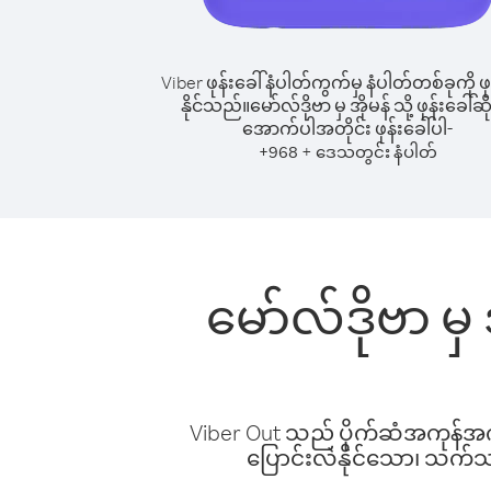
Viber ဖုန်းခေါ်နံပါတ်ကွက်မှ နံပါတ်တစ်ခုကို ဖု
နိုင်သည်။
မော်လ်ဒိုဗာ မှ အိုမန် သို့ ဖုန်းခေါ်ဆိ
အောက်ပါအတိုင်း ဖုန်းခေါ်ပါ-
+
+
968
ဒေသတွင်း နံပါတ်
မော်လ်ဒိုဗာ မှ
Viber Out သည် ပိုက်ဆံအကုန်အကျ 
ပြောင်းလဲနိုင်သော၊ သက်သာသ