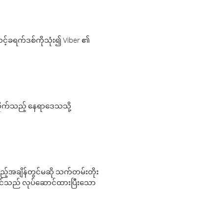
့်ခရက်ဒစ်ကိုသုံး၍ Viber ၏
လိုက်သည့် နေရာဒေသသို့
 မည်သည့်အချိန်တွင်မဆို သက်တမ်းတိုး
 သင်သည် လုပ်ဆောင်ထားပြီးသော