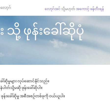
လော့ဂ်
လော့ဂ်အင်
သို့မဟုတ်
အကောင့် ဖန်တီးရန်
့ ဖုန်းခေါ်ဆိုပုံ
်ဆိုမှုများ လုပ်ဆောင်နိုင်သည်။
ပါတ်သို့မဆို ဖုန်းခေါ်ဆိုပါ။
ဖုန်းခေါ်ဆိုမှု အစီအစဉ်တစ်ခုကို ဝယ်ယူပါ။