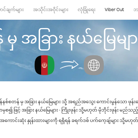
ာင်ချက်များ
အသိုင်းအဝိုင်းများ
လုံခြုံရေး
Viber Out
ဘ
မှ အခြား နယ်မြေများ သို
န်နစ်စတန် မှ အခြား နယ်မြေများ သို့ အရည်အသွေး ကောင်းမွန်သော ဖုန်းခေါ
စ၍ ဖြင့် အခြား နယ်မြေများ - ကြိုးဖုန်း သို့မဟုတ် မိုဘိုင်းဖုန်း မည်သည့်နံ
ောင်းဆုံး နှုန်းထားများကို ရရှိရန် ခရက်ဒစ် ပက်ကေ့ချ်များ သို့မဟုတ် 