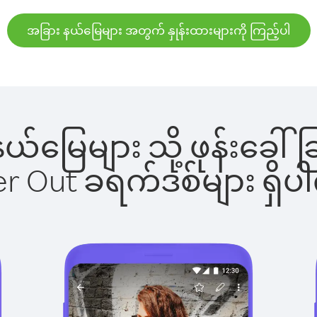
အခြား နယ်မြေများ အတွက် နှုန်းထားများကို ကြည့်ပါ
 နယ်မြေများ သို့ ဖုန်းခ
ber Out ခရက်ဒစ်များ ရှ