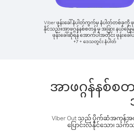
Viber ဖုန်းခေါ်နံပါတ်ကွက်မှ နံပါတ်တစ်ခုကို ဖု
နိုင်သည်။
အာဖဂ္ဂန်နစ်စတန် မှ အခြား နယ်မြေမျာ
ဖုန်းခေါ်ဆိုရန် အောက်ပါအတိုင်း ဖုန်းခေါ်ပ
+
+
7
ဒေသတွင်း နံပါတ်
အာဖဂ္ဂန်နစ်စတန်
Viber Out သည် ပိုက်ဆံအကုန်အကျ 
ပြောင်းလဲနိုင်သော၊ သက်သာသ