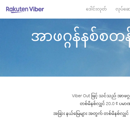
ဒေါင်းလုတ်
လုပ်ဆေ
အာဖဂ္ဂန်နစ်စတန် 
Viber Out ဖြင့် သင်သည် အာဖဂ္ဂ
တစ်မိနစ်လျှင် 20.0 ¢ ပမာဏမှ
အခြား နယ်မြေများ အတွက် တစ်မိနစ်လျှင် အက