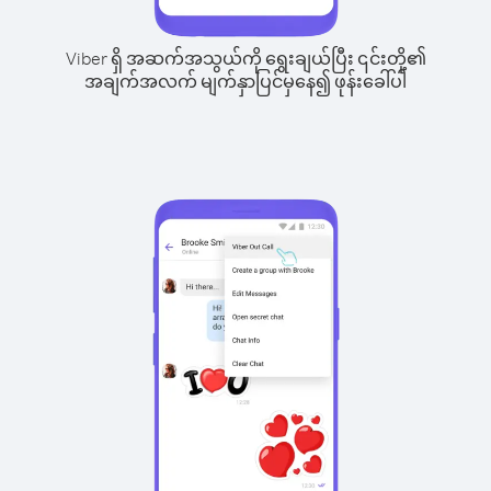
Viber ရှိ အဆက်အသွယ်ကို ရွေးချယ်ပြီး ၎င်းတို့၏
အချက်အလက် မျက်နှာပြင်မှနေ၍ ဖုန်းခေါ်ပါ