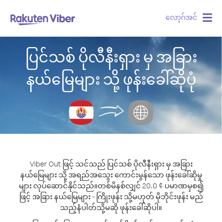
လော့ဂ်အင်
Togg
navig
ပြင်သစ် ပိုလီနီးရှား မှ အခြား
နယ်မြေများ သို့ ဖုန်းခေါ်ဆိုပုံ
Viber Out ဖြင့် သင်သည် ပြင်သစ် ပိုလီနီးရှား မှ အခြား
နယ်မြေများ သို့ အရည်အသွေး ကောင်းမွန်သော ဖုန်းခေါ်ဆိုမှု
များ လုပ်ဆောင်နိုင်သည်။
တစ်မိနစ်လျှင် 20.0 ¢ ပမာဏမှစ၍
ဖြင့် အခြား နယ်မြေများ - ကြိုးဖုန်း သို့မဟုတ် မိုဘိုင်းဖုန်း မည်
သည့်နံပါတ်သို့မဆို ဖုန်းခေါ်ဆိုပါ။