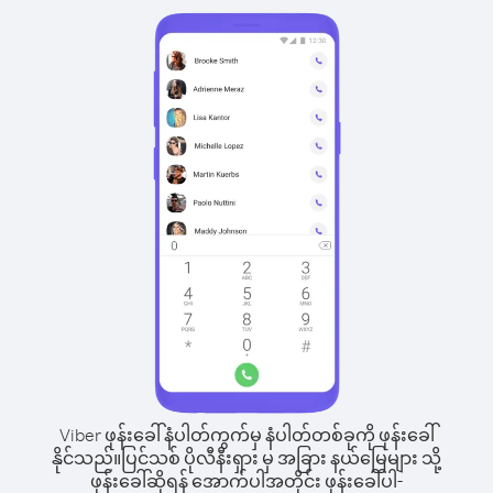
Viber ဖုန်းခေါ်နံပါတ်ကွက်မှ နံပါတ်တစ်ခုကို ဖုန်းခေါ်
နိုင်သည်။
ပြင်သစ် ပိုလီနီးရှား မှ အခြား နယ်မြေများ သို့
ဖုန်းခေါ်ဆိုရန် အောက်ပါအတိုင်း ဖုန်းခေါ်ပါ-