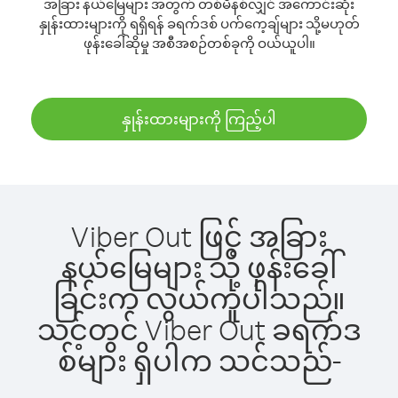
အခြား နယ်မြေများ အတွက် တစ်မိနစ်လျှင် အကောင်းဆုံး
နှုန်းထားများကို ရရှိရန် ခရက်ဒစ် ပက်ကေ့ချ်များ သို့မဟုတ်
ဖုန်းခေါ်ဆိုမှု အစီအစဉ်တစ်ခုကို ဝယ်ယူပါ။
နှုန်းထားများကို ကြည့်ပါ
Viber Out ဖြင့် အခြား
နယ်မြေများ သို့ ဖုန်းခေါ်
ခြင်းက လွယ်ကူပါသည်။
သင့်တွင် Viber Out ခရက်ဒ
စ်များ ရှိပါက သင်သည်-