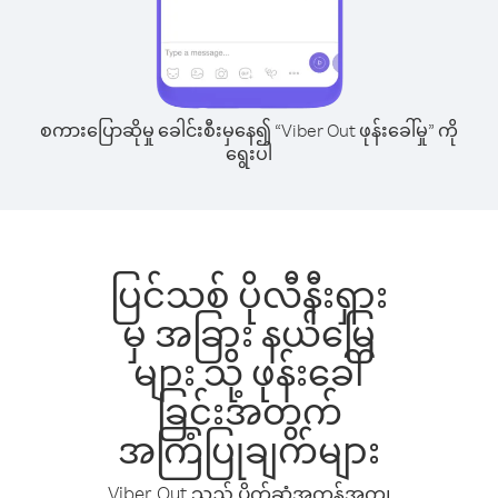
စကားပြောဆိုမှု ခေါင်းစီးမှနေ၍ “Viber Out ဖုန်းခေါ်မှု” ကို
ရွေးပါ
ပြင်သစ် ပိုလီနီးရှား
မှ အခြား နယ်မြေ
များ သို့ ဖုန်းခေါ်
ခြင်းအတွက်
အကြံပြုချက်များ
Viber Out သည် ပိုက်ဆံအကုန်အကျ