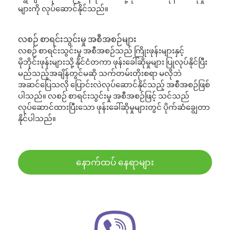
များကို လုပ်ဆောင်နိုင်သည်။
လစဉ် စာရင်းသွင်းမှု အစီအစဉ်များ
လစဉ် စာရင်းသွင်းမှု အစီအစဉ်သည် ကြိုးဖုန်းများနှင့်
မိုဘိုင်းဖုန်းများသို့ နိုင်ငံတကာ ဖုန်းခေါ်ဆိုမှုများ ပြုလုပ်နိုင်ပြီး
မည်သည့်အချိန်တွင်မဆို သက်တမ်းတိုးစရာ မလိုဘဲ
အဆင်ပြေသလို ပြောင်းလဲလုပ်ဆောင်နိုင်သည့် အစီအစဉ်ဖြစ်
ပါသည်။ လစဉ် စာရင်းသွင်းမှု အစီအစဉ်ဖြင့် သင်သည်
လုပ်ဆောင်ထားပြီးသော ဖုန်းခေါ်ဆိုမှုများတွင် ပိုက်ဆံချွေတာ
နိုင်ပါသည်။
နောက်ထပ် နေရာများ