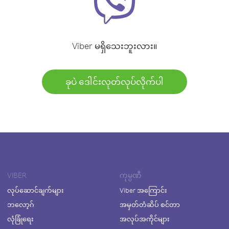
Viber မရှိသေးဘူးလား။
ခုပဲ ဒေါင်းလုတ်လုပ်လိုက်ပါ
VIBER
ကုမ္ပဏီ
လုပ်ဆောင်ချက်များ
Viber အကြောင်း
ဘလော့ဂ်
အမှတ်တံဆိပ် စင်တာ
လုံခြုံရေး
အလုပ်အကိုင်များ