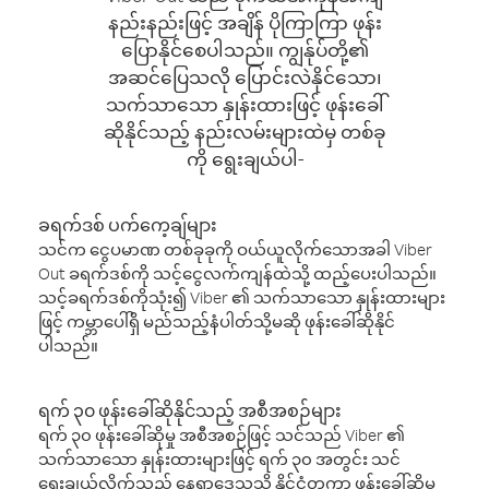
နည်းနည်းဖြင့် အချိန် ပိုကြာကြာ ဖုန်း
ပြောနိုင်စေပါသည်။ ကျွန်ုပ်တို့၏
အဆင်ပြေသလို ပြောင်းလဲနိုင်သော၊
သက်သာသော နှုန်းထားဖြင့် ဖုန်းခေါ်
ဆိုနိုင်သည့် နည်းလမ်းများထဲမှ တစ်ခု
ကို ရွေးချယ်ပါ-
ခရက်ဒစ် ပက်ကေ့ချ်များ
သင်က ငွေပမာဏ တစ်ခုခုကို ဝယ်ယူလိုက်သောအခါ Viber
Out ခရက်ဒစ်ကို သင့်ငွေလက်ကျန်ထဲသို့ ထည့်ပေးပါသည်။
သင့်ခရက်ဒစ်ကိုသုံး၍ Viber ၏ သက်သာသော နှုန်းထားများ
ဖြင့် ကမ္ဘာပေါ်ရှိ မည်သည့်နံပါတ်သို့မဆို ဖုန်းခေါ်ဆိုနိုင်
ပါသည်။
ရက် ၃၀ ဖုန်းခေါ်ဆိုနိုင်သည့် အစီအစဉ်များ
ရက် ၃၀ ဖုန်းခေါ်ဆိုမှု အစီအစဉ်ဖြင့် သင်သည် Viber ၏
သက်သာသော နှုန်းထားများဖြင့် ရက် ၃၀ အတွင်း သင်
ရွေးချယ်လိုက်သည့် နေရာဒေသသို့ နိုင်ငံတကာ ဖုန်းခေါ်ဆိုမှု