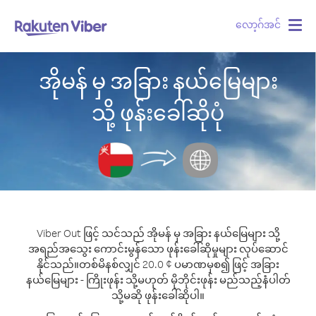
လော့ဂ်အင်
Togg
navig
အိုမန် မှ အခြား နယ်မြေများ
သို့ ဖုန်းခေါ်ဆိုပုံ
Viber Out ဖြင့် သင်သည် အိုမန် မှ အခြား နယ်မြေများ သို့
အရည်အသွေး ကောင်းမွန်သော ဖုန်းခေါ်ဆိုမှုများ လုပ်ဆောင်
နိုင်သည်။
တစ်မိနစ်လျှင် 20.0 ¢ ပမာဏမှစ၍ ဖြင့် အခြား
နယ်မြေများ - ကြိုးဖုန်း သို့မဟုတ် မိုဘိုင်းဖုန်း မည်သည့်နံပါတ်
သို့မဆို ဖုန်းခေါ်ဆိုပါ။