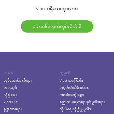
Viber မရှိသေးဘူးလား။
ခုပဲ ဒေါင်းလုတ်လုပ်လိုက်ပါ
VIBER
ကုမ္ပဏီ
လုပ်ဆောင်ချက်များ
Viber အကြောင်း
ဘလော့ဂ်
အမှတ်တံဆိပ် စင်တာ
လုံခြုံရေး
အလုပ်အကိုင်များ
Viber Out
စည်းကမ်းချက်များနှင့် မူဝါဒများ
နှုန်းထားများ
ကိုယ်ရေးလုံခြုံမှု မူဝါဒ