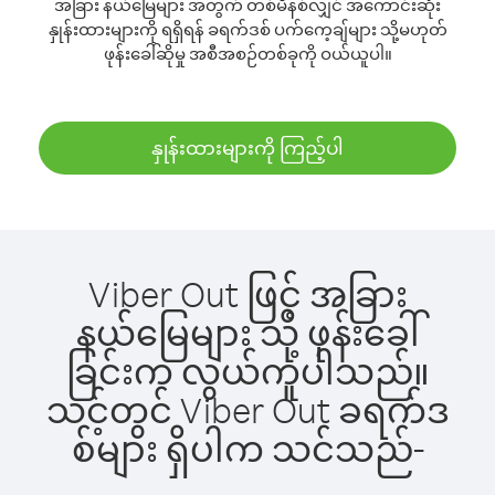
အခြား နယ်မြေများ အတွက် တစ်မိနစ်လျှင် အကောင်းဆုံး
နှုန်းထားများကို ရရှိရန် ခရက်ဒစ် ပက်ကေ့ချ်များ သို့မဟုတ်
ဖုန်းခေါ်ဆိုမှု အစီအစဉ်တစ်ခုကို ဝယ်ယူပါ။
နှုန်းထားများကို ကြည့်ပါ
Viber Out ဖြင့် အခြား
နယ်မြေများ သို့ ဖုန်းခေါ်
ခြင်းက လွယ်ကူပါသည်။
သင့်တွင် Viber Out ခရက်ဒ
စ်များ ရှိပါက သင်သည်-