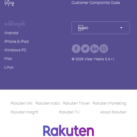
ပံ့ပိုးမှု
Customer Complaints Code
ဒေါင်းလုတ်
မြန်မာ
Android
iPhone & iPad
Windows PC
Mac
©
2026
Viber Media S.à r.l.
Linux
Rakuten Viki
Rakuten Kobo
Rakuten Travel
Rakuten Marketing
Rakuten Insight
Rakuten TV
About Rakuten