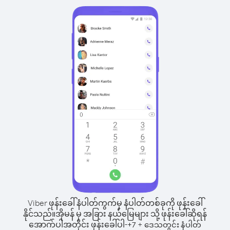
Viber ဖုန်းခေါ်နံပါတ်ကွက်မှ နံပါတ်တစ်ခုကို ဖုန်းခေါ်
နိုင်သည်။
အိုမန် မှ အခြား နယ်မြေများ သို့ ဖုန်းခေါ်ဆိုရန်
အောက်ပါအတိုင်း ဖုန်းခေါ်ပါ-
+
+
7
ဒေသတွင်း နံပါတ်