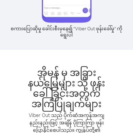
စကားပြောဆိုမှု ခေါင်းစီးမှနေ၍ “Viber Out ဖုန်းခေါ်မှု” ကို
ရွေးပါ
အိုမန် မှ အခြား
နယ်မြေများ သို့ ဖုန်း
ခေါ်ခြင်းအတွက်
အကြံပြုချက်များ
Viber Out သည် ပိုက်ဆံအကုန်အကျ
နည်းနည်းဖြင့် အချိန် ပိုကြာကြာ ဖုန်း
ပြောနိုင်စေပါသည်။ ကျွန်ုပ်တို့၏