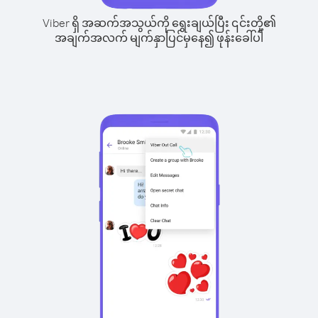
Viber ရှိ အဆက်အသွယ်ကို ရွေးချယ်ပြီး ၎င်းတို့၏
အချက်အလက် မျက်နှာပြင်မှနေ၍ ဖုန်းခေါ်ပါ