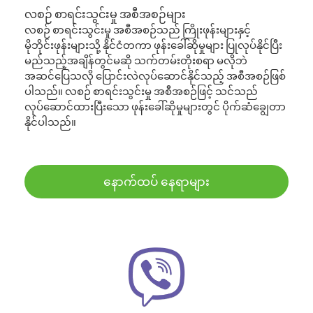
လစဉ် စာရင်းသွင်းမှု အစီအစဉ်များ
လစဉ် စာရင်းသွင်းမှု အစီအစဉ်သည် ကြိုးဖုန်းများနှင့်
မိုဘိုင်းဖုန်းများသို့ နိုင်ငံတကာ ဖုန်းခေါ်ဆိုမှုများ ပြုလုပ်နိုင်ပြီး
မည်သည့်အချိန်တွင်မဆို သက်တမ်းတိုးစရာ မလိုဘဲ
အဆင်ပြေသလို ပြောင်းလဲလုပ်ဆောင်နိုင်သည့် အစီအစဉ်ဖြစ်
ပါသည်။ လစဉ် စာရင်းသွင်းမှု အစီအစဉ်ဖြင့် သင်သည်
လုပ်ဆောင်ထားပြီးသော ဖုန်းခေါ်ဆိုမှုများတွင် ပိုက်ဆံချွေတာ
နိုင်ပါသည်။
နောက်ထပ် နေရာများ