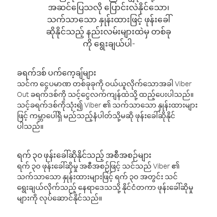
အဆင်ပြေသလို ပြောင်းလဲနိုင်သော၊
သက်သာသော နှုန်းထားဖြင့် ဖုန်းခေါ်
ဆိုနိုင်သည့် နည်းလမ်းများထဲမှ တစ်ခု
ကို ရွေးချယ်ပါ-
ခရက်ဒစ် ပက်ကေ့ချ်များ
သင်က ငွေပမာဏ တစ်ခုခုကို ဝယ်ယူလိုက်သောအခါ Viber
Out ခရက်ဒစ်ကို သင့်ငွေလက်ကျန်ထဲသို့ ထည့်ပေးပါသည်။
သင့်ခရက်ဒစ်ကိုသုံး၍ Viber ၏ သက်သာသော နှုန်းထားများ
ဖြင့် ကမ္ဘာပေါ်ရှိ မည်သည့်နံပါတ်သို့မဆို ဖုန်းခေါ်ဆိုနိုင်
ပါသည်။
ရက် ၃၀ ဖုန်းခေါ်ဆိုနိုင်သည့် အစီအစဉ်များ
ရက် ၃၀ ဖုန်းခေါ်ဆိုမှု အစီအစဉ်ဖြင့် သင်သည် Viber ၏
သက်သာသော နှုန်းထားများဖြင့် ရက် ၃၀ အတွင်း သင်
ရွေးချယ်လိုက်သည့် နေရာဒေသသို့ နိုင်ငံတကာ ဖုန်းခေါ်ဆိုမှု
များကို လုပ်ဆောင်နိုင်သည်။