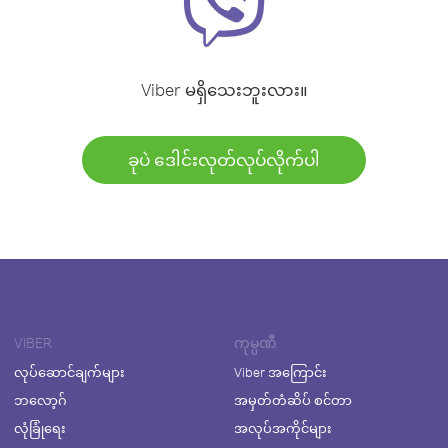
Viber မရှိသေးဘူးလား။
ခုပဲ ဒေါင်းလုတ်လုပ်လိုက်ပါ
VIBER
ကုမ္ပဏီ
လုပ်ဆောင်ချက်များ
Viber အကြောင်း
ဘလော့ဂ်
အမှတ်တံဆိပ် စင်တာ
လုံခြုံရေး
အလုပ်အကိုင်များ