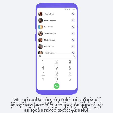
Viber ဖုန်းခေါ်နံပါတ်ကွက်မှ နံပါတ်တစ်ခုကို ဖုန်းခေါ်
နိုင်သည်။
ဆူဒန်တောင်ပိုင်း မှ အခြား နယ်မြေများ သို့ ဖုန်း
ခေါ်ဆိုရန် အောက်ပါအတိုင်း ဖုန်းခေါ်ပါ-