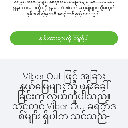
အခြား နယ်မြေများ အတွက် တစ်မိနစ်လျှင် အကောင်းဆုံး
နှုန်းထားများကို ရရှိရန် ခရက်ဒစ် ပက်ကေ့ချ်များ သို့မဟုတ်
ဖုန်းခေါ်ဆိုမှု အစီအစဉ်တစ်ခုကို ဝယ်ယူပါ။
နှုန်းထားများကို ကြည့်ပါ
Viber Out ဖြင့် အခြား
နယ်မြေများ သို့ ဖုန်းခေါ်
ခြင်းက လွယ်ကူပါသည်။
သင့်တွင် Viber Out ခရက်ဒ
စ်များ ရှိပါက သင်သည်-