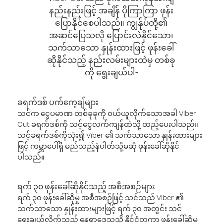
နည်းနည်းဖြင့် အချိန် ပိုကြာကြာ ဖုန်း
ပြောနိုင်စေပါသည်။ ကျွန်ုပ်တို့၏
အဆင်ပြေသလို ပြောင်းလဲနိုင်သော၊
သက်သာသော နှုန်းထားဖြင့် ဖုန်းခေါ်
ဆိုနိုင်သည့် နည်းလမ်းများထဲမှ တစ်ခု
ကို ရွေးချယ်ပါ-
ခရက်ဒစ် ပက်ကေ့ချ်များ
သင်က ငွေပမာဏ တစ်ခုခုကို ဝယ်ယူလိုက်သောအခါ Viber
Out ခရက်ဒစ်ကို သင့်ငွေလက်ကျန်ထဲသို့ ထည့်ပေးပါသည်။
သင့်ခရက်ဒစ်ကိုသုံး၍ Viber ၏ သက်သာသော နှုန်းထားများ
ဖြင့် ကမ္ဘာပေါ်ရှိ မည်သည့်နံပါတ်သို့မဆို ဖုန်းခေါ်ဆိုနိုင်
ပါသည်။
ရက် ၃၀ ဖုန်းခေါ်ဆိုနိုင်သည့် အစီအစဉ်များ
ရက် ၃၀ ဖုန်းခေါ်ဆိုမှု အစီအစဉ်ဖြင့် သင်သည် Viber ၏
သက်သာသော နှုန်းထားများဖြင့် ရက် ၃၀ အတွင်း သင်
ရွေးချယ်လိုက်သည့် နေရာဒေသသို့ နိုင်ငံတကာ ဖုန်းခေါ်ဆိုမှု