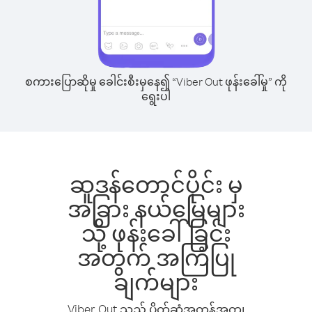
စကားပြောဆိုမှု ခေါင်းစီးမှနေ၍ “Viber Out ဖုန်းခေါ်မှု” ကို
ရွေးပါ
ဆူဒန်တောင်ပိုင်း မှ
အခြား နယ်မြေများ
သို့ ဖုန်းခေါ်ခြင်း
အတွက် အကြံပြု
ချက်များ
Viber Out သည် ပိုက်ဆံအကုန်အကျ