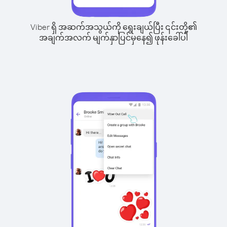
Viber ရှိ အဆက်အသွယ်ကို ရွေးချယ်ပြီး ၎င်းတို့၏
အချက်အလက် မျက်နှာပြင်မှနေ၍ ဖုန်းခေါ်ပါ