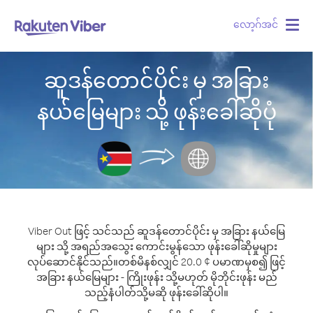
လော့ဂ်အင်
Togg
navig
ဆူဒန်တောင်ပိုင်း မှ အခြား
နယ်မြေများ သို့ ဖုန်းခေါ်ဆိုပုံ
Viber Out ဖြင့် သင်သည် ဆူဒန်တောင်ပိုင်း မှ အခြား နယ်မြေ
များ သို့ အရည်အသွေး ကောင်းမွန်သော ဖုန်းခေါ်ဆိုမှုများ
လုပ်ဆောင်နိုင်သည်။
တစ်မိနစ်လျှင် 20.0 ¢ ပမာဏမှစ၍ ဖြင့်
အခြား နယ်မြေများ - ကြိုးဖုန်း သို့မဟုတ် မိုဘိုင်းဖုန်း မည်
သည့်နံပါတ်သို့မဆို ဖုန်းခေါ်ဆိုပါ။