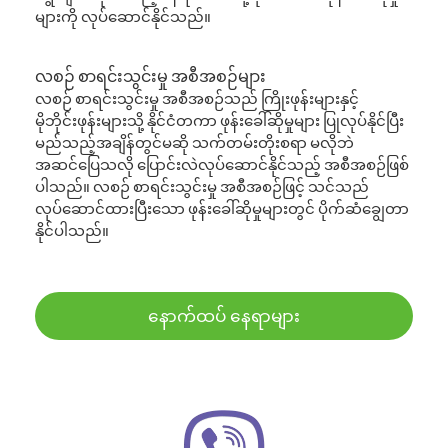
များကို လုပ်ဆောင်နိုင်သည်။
လစဉ် စာရင်းသွင်းမှု အစီအစဉ်များ
လစဉ် စာရင်းသွင်းမှု အစီအစဉ်သည် ကြိုးဖုန်းများနှင့်
မိုဘိုင်းဖုန်းများသို့ နိုင်ငံတကာ ဖုန်းခေါ်ဆိုမှုများ ပြုလုပ်နိုင်ပြီး
မည်သည့်အချိန်တွင်မဆို သက်တမ်းတိုးစရာ မလိုဘဲ
အဆင်ပြေသလို ပြောင်းလဲလုပ်ဆောင်နိုင်သည့် အစီအစဉ်ဖြစ်
ပါသည်။ လစဉ် စာရင်းသွင်းမှု အစီအစဉ်ဖြင့် သင်သည်
လုပ်ဆောင်ထားပြီးသော ဖုန်းခေါ်ဆိုမှုများတွင် ပိုက်ဆံချွေတာ
နိုင်ပါသည်။
နောက်ထပ် နေရာများ