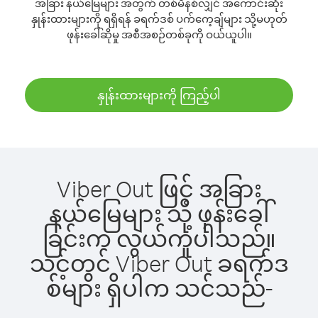
အခြား နယ်မြေများ အတွက် တစ်မိနစ်လျှင် အကောင်းဆုံး
နှုန်းထားများကို ရရှိရန် ခရက်ဒစ် ပက်ကေ့ချ်များ သို့မဟုတ်
ဖုန်းခေါ်ဆိုမှု အစီအစဉ်တစ်ခုကို ဝယ်ယူပါ။
နှုန်းထားများကို ကြည့်ပါ
Viber Out ဖြင့် အခြား
နယ်မြေများ သို့ ဖုန်းခေါ်
ခြင်းက လွယ်ကူပါသည်။
သင့်တွင် Viber Out ခရက်ဒ
စ်များ ရှိပါက သင်သည်-