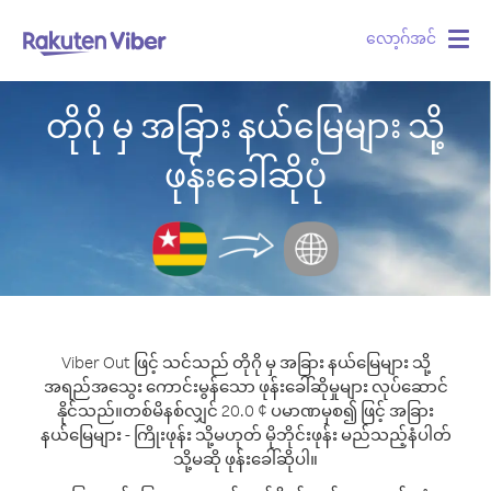
လော့ဂ်အင်
Togg
navig
တိုဂို မှ အခြား နယ်မြေများ သို့
ဖုန်းခေါ်ဆိုပုံ
Viber Out ဖြင့် သင်သည် တိုဂို မှ အခြား နယ်မြေများ သို့
အရည်အသွေး ကောင်းမွန်သော ဖုန်းခေါ်ဆိုမှုများ လုပ်ဆောင်
နိုင်သည်။
တစ်မိနစ်လျှင် 20.0 ¢ ပမာဏမှစ၍ ဖြင့် အခြား
နယ်မြေများ - ကြိုးဖုန်း သို့မဟုတ် မိုဘိုင်းဖုန်း မည်သည့်နံပါတ်
သို့မဆို ဖုန်းခေါ်ဆိုပါ။