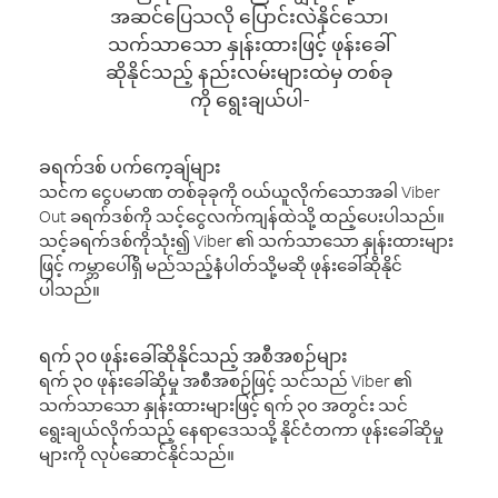
အဆင်ပြေသလို ပြောင်းလဲနိုင်သော၊
သက်သာသော နှုန်းထားဖြင့် ဖုန်းခေါ်
ဆိုနိုင်သည့် နည်းလမ်းများထဲမှ တစ်ခု
ကို ရွေးချယ်ပါ-
ခရက်ဒစ် ပက်ကေ့ချ်များ
သင်က ငွေပမာဏ တစ်ခုခုကို ဝယ်ယူလိုက်သောအခါ Viber
Out ခရက်ဒစ်ကို သင့်ငွေလက်ကျန်ထဲသို့ ထည့်ပေးပါသည်။
သင့်ခရက်ဒစ်ကိုသုံး၍ Viber ၏ သက်သာသော နှုန်းထားများ
ဖြင့် ကမ္ဘာပေါ်ရှိ မည်သည့်နံပါတ်သို့မဆို ဖုန်းခေါ်ဆိုနိုင်
ပါသည်။
ရက် ၃၀ ဖုန်းခေါ်ဆိုနိုင်သည့် အစီအစဉ်များ
ရက် ၃၀ ဖုန်းခေါ်ဆိုမှု အစီအစဉ်ဖြင့် သင်သည် Viber ၏
သက်သာသော နှုန်းထားများဖြင့် ရက် ၃၀ အတွင်း သင်
ရွေးချယ်လိုက်သည့် နေရာဒေသသို့ နိုင်ငံတကာ ဖုန်းခေါ်ဆိုမှု
များကို လုပ်ဆောင်နိုင်သည်။