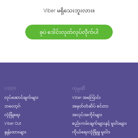
Viber မရှိသေးဘူးလား။
ခုပဲ ဒေါင်းလုတ်လုပ်လိုက်ပါ
VIBER
ကုမ္ပဏီ
လုပ်ဆောင်ချက်များ
Viber အကြောင်း
ဘလော့ဂ်
အမှတ်တံဆိပ် စင်တာ
လုံခြုံရေး
အလုပ်အကိုင်များ
Viber Out
စည်းကမ်းချက်များနှင့် မူဝါဒများ
နှုန်းထားများ
ကိုယ်ရေးလုံခြုံမှု မူဝါဒ