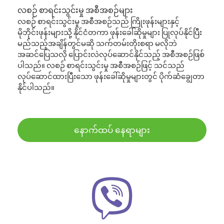
လစဉ် စာရင်းသွင်းမှု အစီအစဉ်များ
လစဉ် စာရင်းသွင်းမှု အစီအစဉ်သည် ကြိုးဖုန်းများနှင့်
မိုဘိုင်းဖုန်းများသို့ နိုင်ငံတကာ ဖုန်းခေါ်ဆိုမှုများ ပြုလုပ်နိုင်ပြီး
မည်သည့်အချိန်တွင်မဆို သက်တမ်းတိုးစရာ မလိုဘဲ
အဆင်ပြေသလို ပြောင်းလဲလုပ်ဆောင်နိုင်သည့် အစီအစဉ်ဖြစ်
ပါသည်။ လစဉ် စာရင်းသွင်းမှု အစီအစဉ်ဖြင့် သင်သည်
လုပ်ဆောင်ထားပြီးသော ဖုန်းခေါ်ဆိုမှုများတွင် ပိုက်ဆံချွေတာ
နိုင်ပါသည်။
နောက်ထပ် နေရာများ