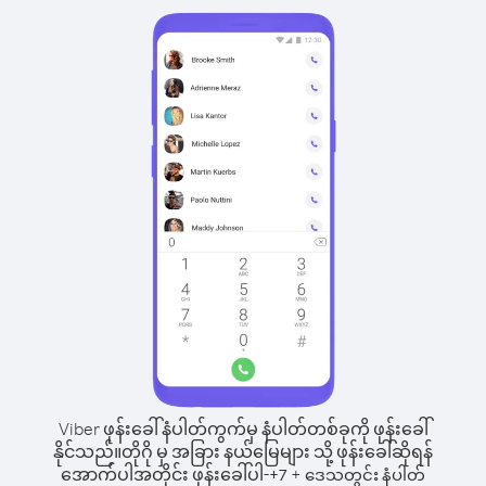
Viber ဖုန်းခေါ်နံပါတ်ကွက်မှ နံပါတ်တစ်ခုကို ဖုန်းခေါ်
နိုင်သည်။
တိုဂို မှ အခြား နယ်မြေများ သို့ ဖုန်းခေါ်ဆိုရန်
အောက်ပါအတိုင်း ဖုန်းခေါ်ပါ-
+
+
7
ဒေသတွင်း နံပါတ်