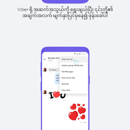
Viber ရှိ အဆက်အသွယ်ကို ရွေးချယ်ပြီး ၎င်းတို့၏
အချက်အလက် မျက်နှာပြင်မှနေ၍ ဖုန်းခေါ်ပါ