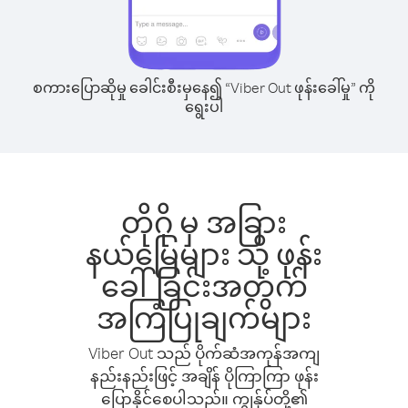
စကားပြောဆိုမှု ခေါင်းစီးမှနေ၍ “Viber Out ဖုန်းခေါ်မှု” ကို
ရွေးပါ
တိုဂို မှ အခြား
နယ်မြေများ သို့ ဖုန်း
ခေါ်ခြင်းအတွက်
အကြံပြုချက်များ
Viber Out သည် ပိုက်ဆံအကုန်အကျ
နည်းနည်းဖြင့် အချိန် ပိုကြာကြာ ဖုန်း
ပြောနိုင်စေပါသည်။ ကျွန်ုပ်တို့၏