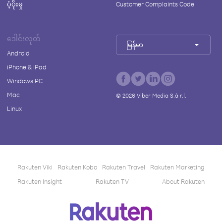
ပံ့ပိုးမှု
Customer Complaints Code
ဒေါင်းလုတ်
မြန်မာ
Android
iPhone & iPad
Windows PC
Mac
©
2026
Viber Media S.à r.l.
Linux
Rakuten Viki
Rakuten Kobo
Rakuten Travel
Rakuten Marketing
Rakuten Insight
Rakuten TV
About Rakuten