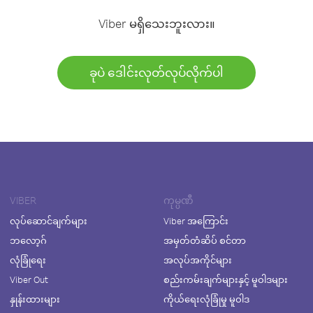
Viber မရှိသေးဘူးလား။
ခုပဲ ဒေါင်းလုတ်လုပ်လိုက်ပါ
VIBER
ကုမ္ပဏီ
လုပ်ဆောင်ချက်များ
Viber အကြောင်း
ဘလော့ဂ်
အမှတ်တံဆိပ် စင်တာ
လုံခြုံရေး
အလုပ်အကိုင်များ
Viber Out
စည်းကမ်းချက်များနှင့် မူဝါဒများ
နှုန်းထားများ
ကိုယ်ရေးလုံခြုံမှု မူဝါဒ