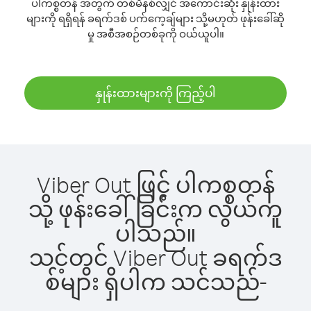
ပါကစ္စတန် အတွက် တစ်မိနစ်လျှင် အကောင်းဆုံး နှုန်းထား
များကို ရရှိရန် ခရက်ဒစ် ပက်ကေ့ချ်များ သို့မဟုတ် ဖုန်းခေါ်ဆို
မှု အစီအစဉ်တစ်ခုကို ဝယ်ယူပါ။
နှုန်းထားများကို ကြည့်ပါ
Viber Out ဖြင့် ပါကစ္စတန်
သို့ ဖုန်းခေါ်ခြင်းက လွယ်ကူ
ပါသည်။
သင့်တွင် Viber Out ခရက်ဒ
စ်များ ရှိပါက သင်သည်-