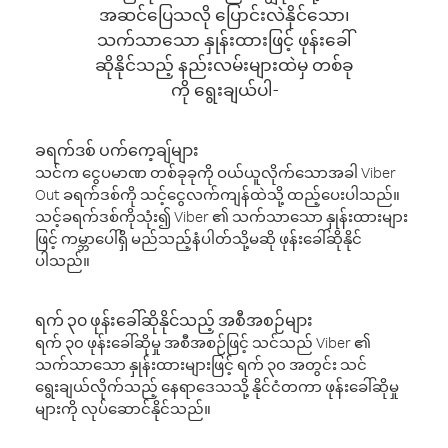
အဆင်ပြေသလို ပြောင်းလဲနိုင်သော၊
သက်သာသော နှုန်းထားဖြင့် ဖုန်းခေါ်
ဆိုနိုင်သည့် နည်းလမ်းများထဲမှ တစ်ခု
ကို ရွေးချယ်ပါ-
ခရက်ဒစ် ပက်ကေ့ချ်များ
သင်က ငွေပမာဏ တစ်ခုခုကို ဝယ်ယူလိုက်သောအခါ Viber
Out ခရက်ဒစ်ကို သင့်ငွေလက်ကျန်ထဲသို့ ထည့်ပေးပါသည်။
သင့်ခရက်ဒစ်ကိုသုံး၍ Viber ၏ သက်သာသော နှုန်းထားများ
ဖြင့် ကမ္ဘာပေါ်ရှိ မည်သည့်နံပါတ်သို့မဆို ဖုန်းခေါ်ဆိုနိုင်
ပါသည်။
ရက် ၃၀ ဖုန်းခေါ်ဆိုနိုင်သည့် အစီအစဉ်များ
ရက် ၃၀ ဖုန်းခေါ်ဆိုမှု အစီအစဉ်ဖြင့် သင်သည် Viber ၏
သက်သာသော နှုန်းထားများဖြင့် ရက် ၃၀ အတွင်း သင်
ရွေးချယ်လိုက်သည့် နေရာဒေသသို့ နိုင်ငံတကာ ဖုန်းခေါ်ဆိုမှု
များကို လုပ်ဆောင်နိုင်သည်။