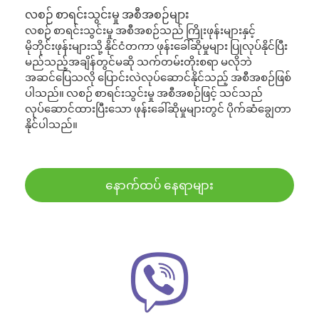
လစဉ် စာရင်းသွင်းမှု အစီအစဉ်များ
လစဉ် စာရင်းသွင်းမှု အစီအစဉ်သည် ကြိုးဖုန်းများနှင့်
မိုဘိုင်းဖုန်းများသို့ နိုင်ငံတကာ ဖုန်းခေါ်ဆိုမှုများ ပြုလုပ်နိုင်ပြီး
မည်သည့်အချိန်တွင်မဆို သက်တမ်းတိုးစရာ မလိုဘဲ
အဆင်ပြေသလို ပြောင်းလဲလုပ်ဆောင်နိုင်သည့် အစီအစဉ်ဖြစ်
ပါသည်။ လစဉ် စာရင်းသွင်းမှု အစီအစဉ်ဖြင့် သင်သည်
လုပ်ဆောင်ထားပြီးသော ဖုန်းခေါ်ဆိုမှုများတွင် ပိုက်ဆံချွေတာ
နိုင်ပါသည်။
နောက်ထပ် နေရာများ