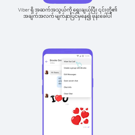
Viber ရှိ အဆက်အသွယ်ကို ရွေးချယ်ပြီး ၎င်းတို့၏
အချက်အလက် မျက်နှာပြင်မှနေ၍ ဖုန်းခေါ်ပါ