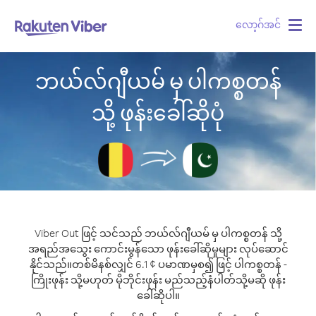
လော့ဂ်အင်
Togg
navig
ဘယ်လ်ဂျီယမ် မှ ပါကစ္စတန်
သို့ ဖုန်းခေါ်ဆိုပုံ
Viber Out ဖြင့် သင်သည် ဘယ်လ်ဂျီယမ် မှ ပါကစ္စတန် သို့
အရည်အသွေး ကောင်းမွန်သော ဖုန်းခေါ်ဆိုမှုများ လုပ်ဆောင်
နိုင်သည်။
တစ်မိနစ်လျှင် 6.1 ¢ ပမာဏမှစ၍ ဖြင့် ပါကစ္စတန် -
ကြိုးဖုန်း သို့မဟုတ် မိုဘိုင်းဖုန်း မည်သည့်နံပါတ်သို့မဆို ဖုန်း
ခေါ်ဆိုပါ။