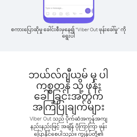
စကားပြောဆိုမှု ခေါင်းစီးမှနေ၍ “Viber Out ဖုန်းခေါ်မှု” ကို
ရွေးပါ
ဘယ်လ်ဂျီယမ် မှ ပါ
ကစ္စတန် သို့ ဖုန်း
ခေါ်ခြင်းအတွက်
အကြံပြုချက်များ
Viber Out သည် ပိုက်ဆံအကုန်အကျ
နည်းနည်းဖြင့် အချိန် ပိုကြာကြာ ဖုန်း
ပြောနိုင်စေပါသည်။ ကျွန်ုပ်တို့၏