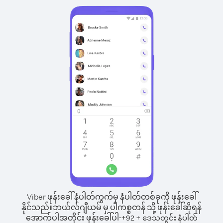
Viber ဖုန်းခေါ်နံပါတ်ကွက်မှ နံပါတ်တစ်ခုကို ဖုန်းခေါ်
နိုင်သည်။
ဘယ်လ်ဂျီယမ် မှ ပါကစ္စတန် သို့ ဖုန်းခေါ်ဆိုရန်
အောက်ပါအတိုင်း ဖုန်းခေါ်ပါ-
+
+
92
ဒေသတွင်း နံပါတ်