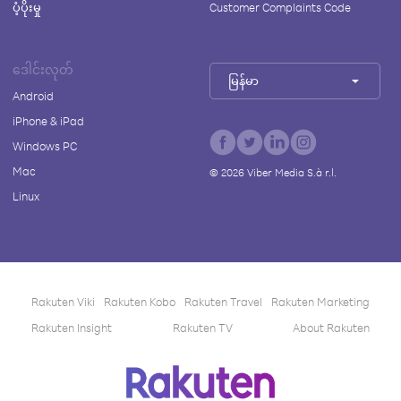
ပံ့ပိုးမှု
Customer Complaints Code
ဒေါင်းလုတ်
မြန်မာ
Android
iPhone & iPad
Windows PC
Mac
©
2026
Viber Media S.à r.l.
Linux
Rakuten Viki
Rakuten Kobo
Rakuten Travel
Rakuten Marketing
Rakuten Insight
Rakuten TV
About Rakuten