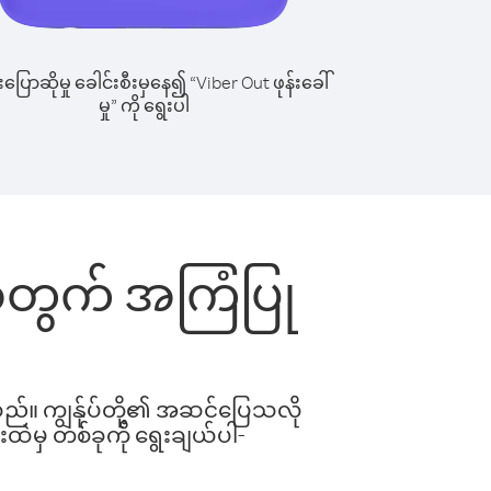
ြောဆိုမှု ခေါင်းစီးမှနေ၍ “Viber Out ဖုန်းခေါ်
မှု” ကို ရွေးပါ
်းအတွက် အကြံပြု
ါသည်။ ကျွန်ုပ်တို့၏ အဆင်ပြေသလို
းထဲမှ တစ်ခုကို ရွေးချယ်ပါ-