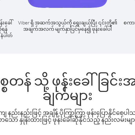
န်းခေါ်
Viber ရှိ အဆက်အသွယ်ကို ရွေးချယ်ပြီး ၎င်းတို့၏
စကားပ
ိုရန်
အချက်အလက် မျက်နှာပြင်မှနေ၍ ဖုန်းခေါ်ပါ
နံပါတ်
စ္စတန် သို့ ဖုန်းခေါ်ခြင
ချက်များ
နည်းနည်းဖြင့် အချိန် ပိုကြာကြာ ဖုန်းပြောနိုင်စေပ
ော နှုန်းထားဖြင့် ဖုန်းခေါ်ဆိုနိုင်သည့် နည်းလမ်းမျာ