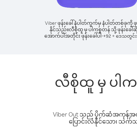
Viber ဖုန်းခေါ်နံပါတ်ကွက်မှ နံပါတ်တစ်ခုကို ဖု
နိုင်သည်။
လီစိုထူ မှ ပါကစ္စတန် သို့ ဖုန်းခေါ်ဆ
အောက်ပါအတိုင်း ဖုန်းခေါ်ပါ-
+
+
92
ဒေသတွင်း 
လီစိုထူ မှ ပါက
Viber Out သည် ပိုက်ဆံအကုန်အကျ 
ပြောင်းလဲနိုင်သော၊ သက်သာသ