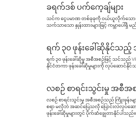
ခရက်ဒစ် ပက်ကေ့ချ်များ
သင်က ငွေပမာဏ တစ်ခုခုကို ဝယ်ယူလိုက်သောအခ
သက်သာသော နှုန်းထားများဖြင့် ကမ္ဘာပေါ်ရှိ မည်သ
ရက် ၃၀ ဖုန်းခေါ်ဆိုနိုင်သည့
ရက် ၃၀ ဖုန်းခေါ်ဆိုမှု အစီအစဉ်ဖြင့် သင်သည
နိုင်ငံတကာ ဖုန်းခေါ်ဆိုမှုများကို လုပ်ဆောင်နိုင
လစဉ် စာရင်းသွင်းမှု အစီအစ
လစဉ် စာရင်းသွင်းမှု အစီအစဉ်သည် ကြိုးဖုန်းများနှင
စရာ မလိုဘဲ အဆင်ပြေသလို ပြောင်းလဲလုပ်ဆောင
ဖုန်းခေါ်ဆိုမှုများတွင် ပိုက်ဆံချွေတာနိုင်ပါသည်။