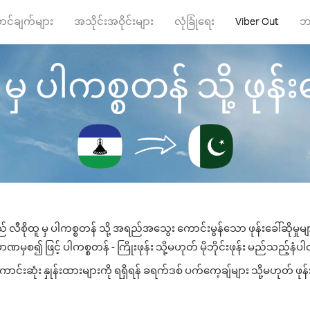
ာင်ချက်များ
အသိုင်းအဝိုင်းများ
လုံခြုံရေး
Viber Out
ဘ
မှ ပါကစ္စတန် သို့ ဖုန်းခ
် လီစိုထူ မှ ပါကစ္စတန် သို့ အရည်အသွေး ကောင်းမွန်သော ဖုန်းခေါ်ဆိုမှုမ
ဏမှစ၍ ဖြင့် ပါကစ္စတန် - ကြိုးဖုန်း သို့မဟုတ် မိုဘိုင်းဖုန်း မည်သည့်နံပါတ်
်းဆုံး နှုန်းထားများကို ရရှိရန် ခရက်ဒစ် ပက်ကေ့ချ်များ သို့မဟုတ် ဖုန်