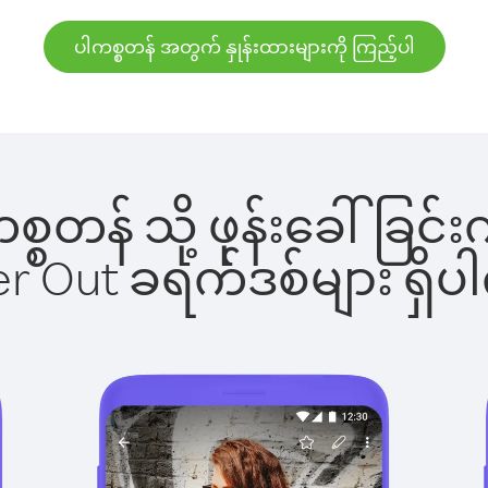
ပါကစ္စတန် အတွက် နှုန်းထားများကို ကြည့်ပါ
ါကစ္စတန် သို့ ဖုန်းခေါ်ခ
ber Out ခရက်ဒစ်များ ရှ