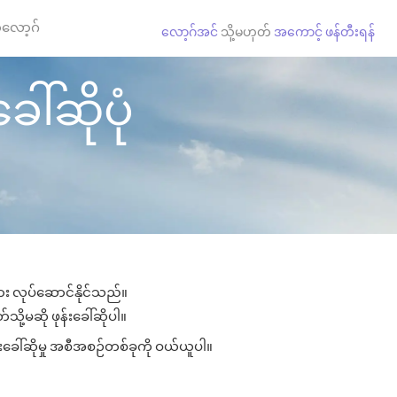
လော့ဂ်
လော့ဂ်အင်
သို့မဟုတ်
အကောင့် ဖန်တီးရန်
ေါ်ဆိုပုံ
ျား လုပ်ဆောင်နိုင်သည်။
သို့မဆို ဖုန်းခေါ်ဆိုပါ။
းခေါ်ဆိုမှု အစီအစဉ်တစ်ခုကို ဝယ်ယူပါ။