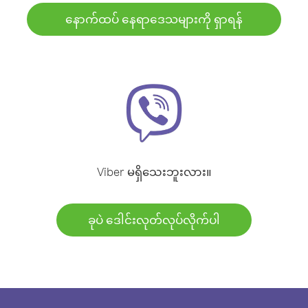
နောက်ထပ် နေရာဒေသများကို ရှာရန်
Viber မရှိသေးဘူးလား။
ခုပဲ ဒေါင်းလုတ်လုပ်လိုက်ပါ