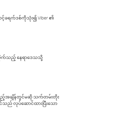
့်ခရက်ဒစ်ကိုသုံး၍ Viber ၏
လိုက်သည့် နေရာဒေသသို့
 မည်သည့်အချိန်တွင်မဆို သက်တမ်းတိုး
 သင်သည် လုပ်ဆောင်ထားပြီးသော