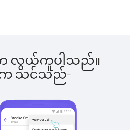
ြင်းက လွယ်ကူပါသည်။
ိပါက သင်သည်-