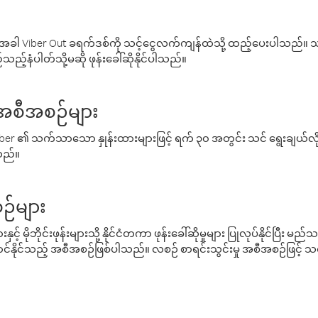
ါ Viber Out ခရက်ဒစ်ကို သင့်ငွေလက်ကျန်ထဲသို့ ထည့်ပေးပါသည်။ သင
ည့်နံပါတ်သို့မဆို ဖုန်းခေါ်ဆိုနိုင်ပါသည်။
် အစီအစဉ်များ
် Viber ၏ သက်သာသော နှုန်းထားများဖြင့် ရက် ၃၀ အတွင်း သင် ရွေးချယ်
်သည်။
ဉ်များ
့် မိုဘိုင်းဖုန်းများသို့ နိုင်ငံတကာ ဖုန်းခေါ်ဆိုမှုများ ပြုလုပ်နိုင်ပြီး
်နိုင်သည့် အစီအစဉ်ဖြစ်ပါသည်။ လစဉ် စာရင်းသွင်းမှု အစီအစဉ်ဖြင့်