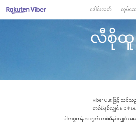
ဒေါင်းလုတ်
လုပ်ဆေ
လီစိုထူ 
Viber Out ဖြင့် သင်သည
တစ်မိနစ်လျှင် 5.0 ¢ ပမာ
ပါကစ္စတန် အတွက် တစ်မိနစ်လျှင် အကောင