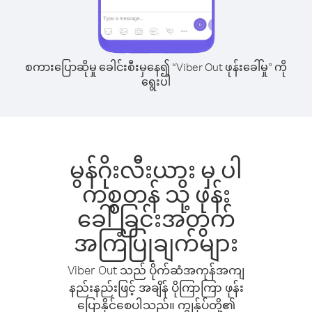
စကားပြောဆိုမှု ခေါင်းစီးမှနေ၍ “Viber Out ဖုန်းခေါ်မှု” ကို
ရွေးပါ
မွန်ဂိုးလီးယား မှ ပါ
ကစ္စတန် သို့ ဖုန်း
ခေါ်ခြင်းအတွက်
အကြံပြုချက်များ
Viber Out သည် ပိုက်ဆံအကုန်အကျ
နည်းနည်းဖြင့် အချိန် ပိုကြာကြာ ဖုန်း
ပြောနိုင်စေပါသည်။ ကျွန်ုပ်တို့၏