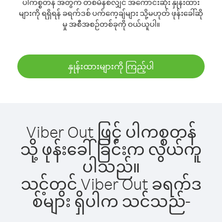
ပါကစ္စတန် အတွက် တစ်မိနစ်လျှင် အကောင်းဆုံး နှုန်းထား
များကို ရရှိရန် ခရက်ဒစ် ပက်ကေ့ချ်များ သို့မဟုတ် ဖုန်းခေါ်ဆို
မှု အစီအစဉ်တစ်ခုကို ဝယ်ယူပါ။
နှုန်းထားများကို ကြည့်ပါ
Viber Out ဖြင့် ပါကစ္စတန်
သို့ ဖုန်းခေါ်ခြင်းက လွယ်ကူ
ပါသည်။
သင့်တွင် Viber Out ခရက်ဒ
စ်များ ရှိပါက သင်သည်-