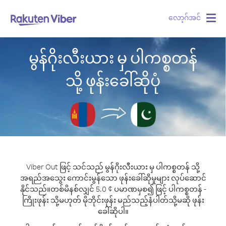
လော့ဂ်အင်
Togg
navig
မွန်ဂိုးလီးယား မှ ပါကစ္စတန်
သို့ ဖုန်းခေါ်ဆိုပုံ
Viber Out ဖြင့် သင်သည် မွန်ဂိုးလီးယား မှ ပါကစ္စတန် သို့
အရည်အသွေး ကောင်းမွန်သော ဖုန်းခေါ်ဆိုမှုများ လုပ်ဆောင်
နိုင်သည်။
တစ်မိနစ်လျှင် 5.0 ¢ ပမာဏမှစ၍ ဖြင့် ပါကစ္စတန် -
ကြိုးဖုန်း သို့မဟုတ် မိုဘိုင်းဖုန်း မည်သည့်နံပါတ်သို့မဆို ဖုန်း
ခေါ်ဆိုပါ။