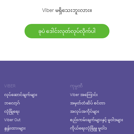
Viber မရှိသေးဘူးလား။
ခုပဲ ဒေါင်းလုတ်လုပ်လိုက်ပါ
VIBER
ကုမ္ပဏီ
လုပ်ဆောင်ချက်များ
Viber အကြောင်း
ဘလော့ဂ်
အမှတ်တံဆိပ် စင်တာ
လုံခြုံရေး
အလုပ်အကိုင်များ
Viber Out
စည်းကမ်းချက်များနှင့် မူဝါဒများ
နှုန်းထားများ
ကိုယ်ရေးလုံခြုံမှု မူဝါဒ