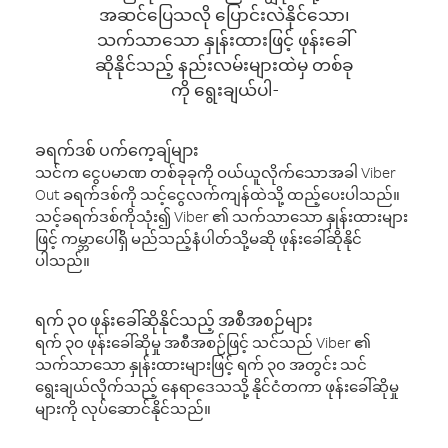
အဆင်ပြေသလို ပြောင်းလဲနိုင်သော၊
သက်သာသော နှုန်းထားဖြင့် ဖုန်းခေါ်
ဆိုနိုင်သည့် နည်းလမ်းများထဲမှ တစ်ခု
ကို ရွေးချယ်ပါ-
ခရက်ဒစ် ပက်ကေ့ချ်များ
သင်က ငွေပမာဏ တစ်ခုခုကို ဝယ်ယူလိုက်သောအခါ Viber
Out ခရက်ဒစ်ကို သင့်ငွေလက်ကျန်ထဲသို့ ထည့်ပေးပါသည်။
သင့်ခရက်ဒစ်ကိုသုံး၍ Viber ၏ သက်သာသော နှုန်းထားများ
ဖြင့် ကမ္ဘာပေါ်ရှိ မည်သည့်နံပါတ်သို့မဆို ဖုန်းခေါ်ဆိုနိုင်
ပါသည်။
ရက် ၃၀ ဖုန်းခေါ်ဆိုနိုင်သည့် အစီအစဉ်များ
ရက် ၃၀ ဖုန်းခေါ်ဆိုမှု အစီအစဉ်ဖြင့် သင်သည် Viber ၏
သက်သာသော နှုန်းထားများဖြင့် ရက် ၃၀ အတွင်း သင်
ရွေးချယ်လိုက်သည့် နေရာဒေသသို့ နိုင်ငံတကာ ဖုန်းခေါ်ဆိုမှု
များကို လုပ်ဆောင်နိုင်သည်။