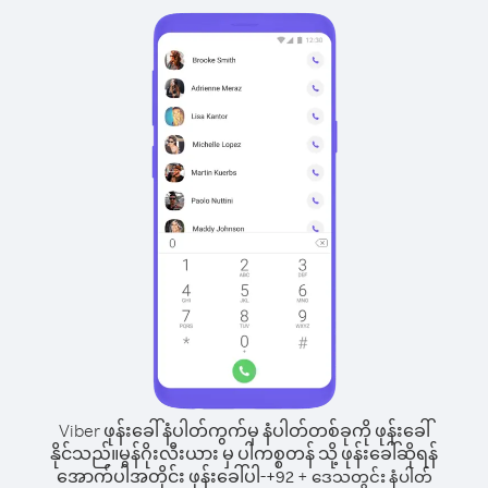
Viber ဖုန်းခေါ်နံပါတ်ကွက်မှ နံပါတ်တစ်ခုကို ဖုန်းခေါ်
နိုင်သည်။
မွန်ဂိုးလီးယား မှ ပါကစ္စတန် သို့ ဖုန်းခေါ်ဆိုရန်
အောက်ပါအတိုင်း ဖုန်းခေါ်ပါ-
+
+
92
ဒေသတွင်း နံပါတ်