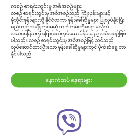
လစဉ် စာရင်းသွင်းမှု အစီအစဉ်များ
လစဉ် စာရင်းသွင်းမှု အစီအစဉ်သည် ကြိုးဖုန်းများနှင့်
မိုဘိုင်းဖုန်းများသို့ နိုင်ငံတကာ ဖုန်းခေါ်ဆိုမှုများ ပြုလုပ်နိုင်ပြီး
မည်သည့်အချိန်တွင်မဆို သက်တမ်းတိုးစရာ မလိုဘဲ
အဆင်ပြေသလို ပြောင်းလဲလုပ်ဆောင်နိုင်သည့် အစီအစဉ်ဖြစ်
ပါသည်။ လစဉ် စာရင်းသွင်းမှု အစီအစဉ်ဖြင့် သင်သည်
လုပ်ဆောင်ထားပြီးသော ဖုန်းခေါ်ဆိုမှုများတွင် ပိုက်ဆံချွေတာ
နိုင်ပါသည်။
နောက်ထပ် နေရာများ