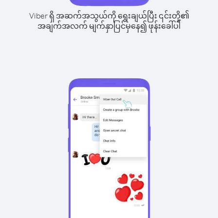
Viber ရှိ အဆက်အသွယ်ကို ရွေးချယ်ပြီး ၎င်းတို့၏
အချက်အလက် မျက်နှာပြင်မှနေ၍ ဖုန်းခေါ်ပါ