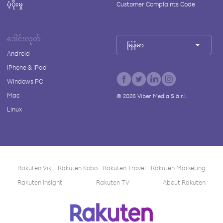
ပံ့ပိုးမှု
Customer Complaints Code
ဒေါင်းလုတ်
မြန်မာ
Android
iPhone & iPad
Windows PC
Mac
©
2026
Viber Media S.à r.l.
Linux
Rakuten Viki
Rakuten Kobo
Rakuten Travel
Rakuten Marketing
Rakuten Insight
Rakuten TV
About Rakuten