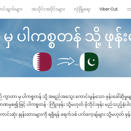
ာင်ချက်များ
အသိုင်းအဝိုင်းများ
လုံခြုံရေး
Viber Out
ဘ
 ပါကစ္စတန် သို့ ဖုန်းခ
် ကွာတာ မှ ပါကစ္စတန် သို့ အရည်အသွေး ကောင်းမွန်သော ဖုန်းခေါ်ဆိုမှုမ
ဏမှစ၍ ဖြင့် ပါကစ္စတန် - ကြိုးဖုန်း သို့မဟုတ် မိုဘိုင်းဖုန်း မည်သည့်နံပါတ်
်းဆုံး နှုန်းထားများကို ရရှိရန် ခရက်ဒစ် ပက်ကေ့ချ်များ သို့မဟုတ် ဖုန်