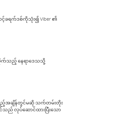
့်ခရက်ဒစ်ကိုသုံး၍ Viber ၏
လိုက်သည့် နေရာဒေသသို့
 မည်သည့်အချိန်တွင်မဆို သက်တမ်းတိုး
 သင်သည် လုပ်ဆောင်ထားပြီးသော