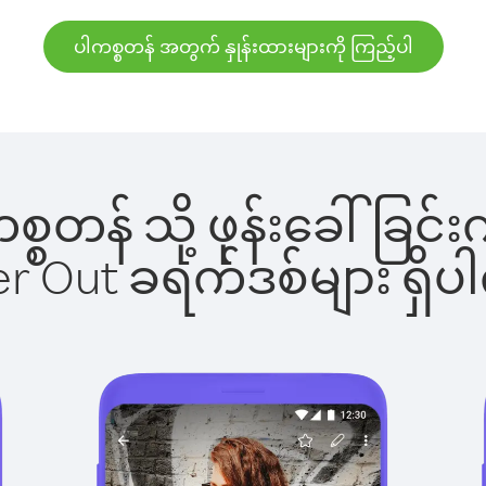
ပါကစ္စတန် အတွက် နှုန်းထားများကို ကြည့်ပါ
ါကစ္စတန် သို့ ဖုန်းခေါ်ခ
ber Out ခရက်ဒစ်များ ရှ