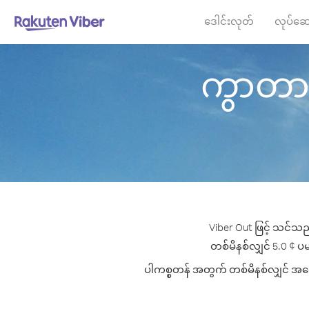
ဒေါင်းလုတ်
လုပ်ဆေ
ကွာတာ မှ
Viber Out ဖြင့် သင်သည
တစ်မိနစ်လျှင် 5.0 ¢ ပမာ
ပါကစ္စတန် အတွက် တစ်မိနစ်လျှင် အကောင