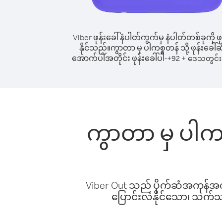
Viber ဖုန်းခေါ်နံပါတ်ကွက်မှ နံပါတ်တစ်ခုကို ဖု
နိုင်သည်။
ကွာတာ မှ ပါကစ္စတန် သို့ ဖုန်းခေါ်ဆ
အောက်ပါအတိုင်း ဖုန်းခေါ်ပါ-
+
+
92
ဒေသတွင်း 
ကွာတာ မှ ပါကစ္
Viber Out သည် ပိုက်ဆံအကုန်အကျ 
ပြောင်းလဲနိုင်သော၊ သက်သာသ