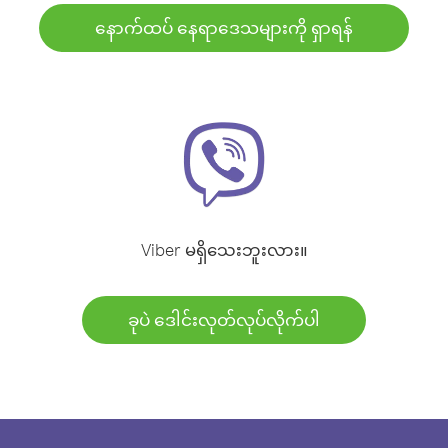
နောက်ထပ် နေရာဒေသများကို ရှာရန်
Viber မရှိသေးဘူးလား။
ခုပဲ ဒေါင်းလုတ်လုပ်လိုက်ပါ