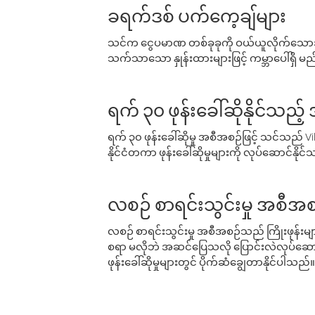
ခရက်ဒစ် ပက်ကေ့ချ်များ
သင်က ငွေပမာဏ တစ်ခုခုကို ဝယ်ယူလိုက်သောအခ
သက်သာသော နှုန်းထားများဖြင့် ကမ္ဘာပေါ်ရှိ မည်သ
ရက် ၃၀ ဖုန်းခေါ်ဆိုနိုင်သည့
ရက် ၃၀ ဖုန်းခေါ်ဆိုမှု အစီအစဉ်ဖြင့် သင်သည
နိုင်ငံတကာ ဖုန်းခေါ်ဆိုမှုများကို လုပ်ဆောင်နိုင
လစဉ် စာရင်းသွင်းမှု အစီအစ
လစဉ် စာရင်းသွင်းမှု အစီအစဉ်သည် ကြိုးဖုန်းများနှင
စရာ မလိုဘဲ အဆင်ပြေသလို ပြောင်းလဲလုပ်ဆောင
ဖုန်းခေါ်ဆိုမှုများတွင် ပိုက်ဆံချွေတာနိုင်ပါသည်။