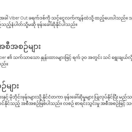
ါ Viber Out ခရက်ဒစ်ကို သင့်ငွေလက်ကျန်ထဲသို့ ထည့်ပေးပါသည်။ သင
ည့်နံပါတ်သို့မဆို ဖုန်းခေါ်ဆိုနိုင်ပါသည်။
် အစီအစဉ်များ
် Viber ၏ သက်သာသော နှုန်းထားများဖြင့် ရက် ၃၀ အတွင်း သင် ရွေးချယ်
်သည်။
ဉ်များ
့် မိုဘိုင်းဖုန်းများသို့ နိုင်ငံတကာ ဖုန်းခေါ်ဆိုမှုများ ပြုလုပ်နိုင်ပြီး
်နိုင်သည့် အစီအစဉ်ဖြစ်ပါသည်။ လစဉ် စာရင်းသွင်းမှု အစီအစဉ်ဖြင့်