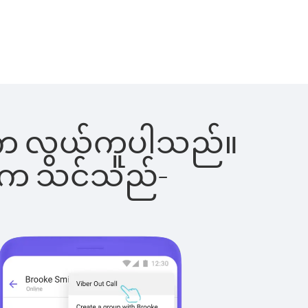
ြင်းက လွယ်ကူပါသည်။
ိပါက သင်သည်-