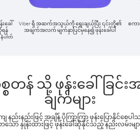
န်းခေါ်
Viber ရှိ အဆက်အသွယ်ကို ရွေးချယ်ပြီး ၎င်းတို့၏
စကားပ
ိုရန်
အချက်အလက် မျက်နှာပြင်မှနေ၍ ဖုန်းခေါ်ပါ
နံပါတ်
စတန် သို့ ဖုန်းခေါ်ခြင
ချက်များ
နည်းနည်းဖြင့် အချိန် ပိုကြာကြာ ဖုန်းပြောနိုင်စေပ
ော နှုန်းထားဖြင့် ဖုန်းခေါ်ဆိုနိုင်သည့် နည်းလမ်းမျာ