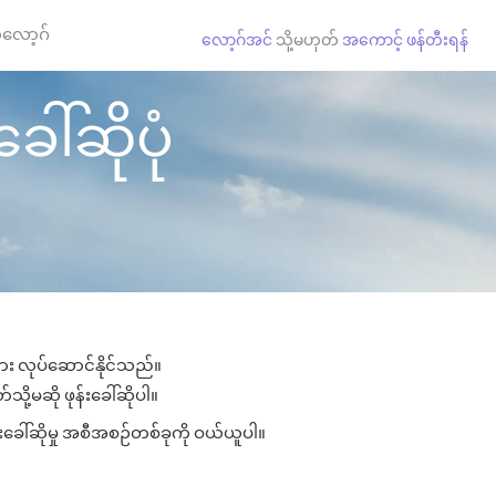
လော့ဂ်
လော့ဂ်အင်
သို့မဟုတ်
အကောင့် ဖန်တီးရန်
ေါ်ဆိုပုံ
ျား လုပ်ဆောင်နိုင်သည်။
သို့မဆို ဖုန်းခေါ်ဆိုပါ။
းခေါ်ဆိုမှု အစီအစဉ်တစ်ခုကို ဝယ်ယူပါ။