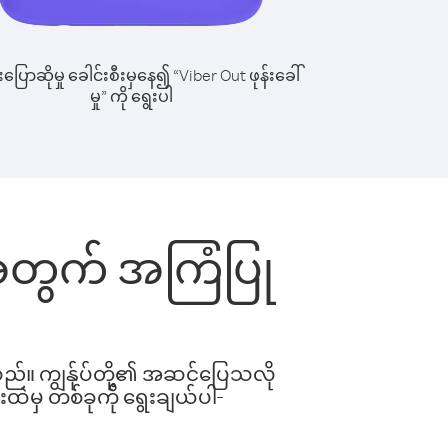
ြောဆိုမှု ခေါင်းစီးမှနေ၍ “Viber Out ဖုန်းခေါ်
မှု” ကို ရွေးပါ
်းအတွက် အကြံပြု
ါသည်။ ကျွန်ုပ်တို့၏ အဆင်ပြေသလို
းထဲမှ တစ်ခုကို ရွေးချယ်ပါ-