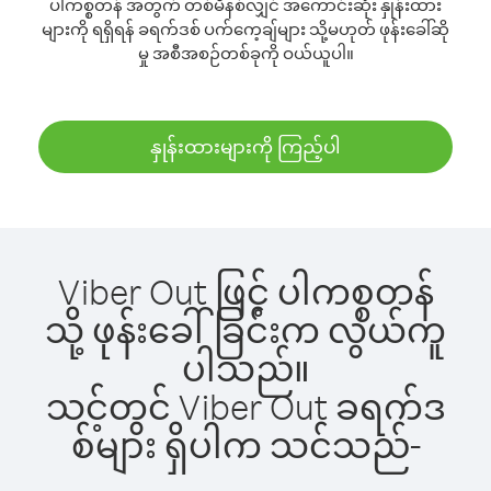
ပါကစ္စတန် အတွက် တစ်မိနစ်လျှင် အကောင်းဆုံး နှုန်းထား
များကို ရရှိရန် ခရက်ဒစ် ပက်ကေ့ချ်များ သို့မဟုတ် ဖုန်းခေါ်ဆို
မှု အစီအစဉ်တစ်ခုကို ဝယ်ယူပါ။
နှုန်းထားများကို ကြည့်ပါ
Viber Out ဖြင့် ပါကစ္စတန်
သို့ ဖုန်းခေါ်ခြင်းက လွယ်ကူ
ပါသည်။
သင့်တွင် Viber Out ခရက်ဒ
စ်များ ရှိပါက သင်သည်-