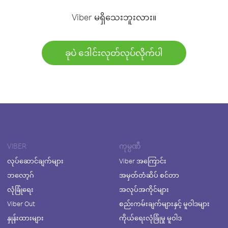
Viber မရှိသေးဘူးလား။
ခုပဲ ဒေါင်းလုတ်လုပ်လိုက်ပါ
VIBER
ကုမ္ပဏီ
လုပ်ဆောင်ချက်များ
Viber အကြောင်း
ဘလော့ဂ်
အမှတ်တံဆိပ် စင်တာ
လုံခြုံရေး
အလုပ်အကိုင်များ
Viber Out
စည်းကမ်းချက်များနှင့် မူဝါဒများ
နှုန်းထားများ
ကိုယ်ရေးလုံခြုံမှု မူဝါဒ