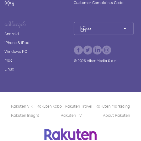
ပံ့ပိုးမှု
Customer Complaints Code
ဒေါင်းလုတ်
မြန်မာ
Android
iPhone & iPad
Windows PC
Mac
©
2026
Viber Media S.à r.l.
Linux
Rakuten Viki
Rakuten Kobo
Rakuten Travel
Rakuten Marketing
Rakuten Insight
Rakuten TV
About Rakuten