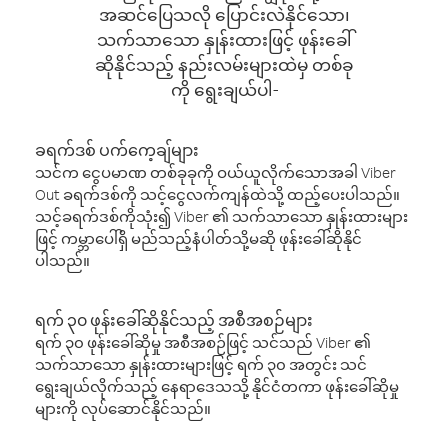
အဆင်ပြေသလို ပြောင်းလဲနိုင်သော၊
သက်သာသော နှုန်းထားဖြင့် ဖုန်းခေါ်
ဆိုနိုင်သည့် နည်းလမ်းများထဲမှ တစ်ခု
ကို ရွေးချယ်ပါ-
ခရက်ဒစ် ပက်ကေ့ချ်များ
သင်က ငွေပမာဏ တစ်ခုခုကို ဝယ်ယူလိုက်သောအခါ Viber
Out ခရက်ဒစ်ကို သင့်ငွေလက်ကျန်ထဲသို့ ထည့်ပေးပါသည်။
သင့်ခရက်ဒစ်ကိုသုံး၍ Viber ၏ သက်သာသော နှုန်းထားများ
ဖြင့် ကမ္ဘာပေါ်ရှိ မည်သည့်နံပါတ်သို့မဆို ဖုန်းခေါ်ဆိုနိုင်
ပါသည်။
ရက် ၃၀ ဖုန်းခေါ်ဆိုနိုင်သည့် အစီအစဉ်များ
ရက် ၃၀ ဖုန်းခေါ်ဆိုမှု အစီအစဉ်ဖြင့် သင်သည် Viber ၏
သက်သာသော နှုန်းထားများဖြင့် ရက် ၃၀ အတွင်း သင်
ရွေးချယ်လိုက်သည့် နေရာဒေသသို့ နိုင်ငံတကာ ဖုန်းခေါ်ဆိုမှု
များကို လုပ်ဆောင်နိုင်သည်။