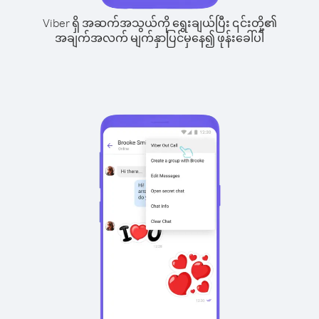
Viber ရှိ အဆက်အသွယ်ကို ရွေးချယ်ပြီး ၎င်းတို့၏
အချက်အလက် မျက်နှာပြင်မှနေ၍ ဖုန်းခေါ်ပါ