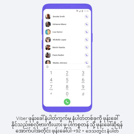
Viber ဖုန်းခေါ်နံပါတ်ကွက်မှ နံပါတ်တစ်ခုကို ဖုန်းခေါ်
နိုင်သည်။
စလိုဗားကီးယား မှ ပါကစ္စတန် သို့ ဖုန်းခေါ်ဆိုရန်
အောက်ပါအတိုင်း ဖုန်းခေါ်ပါ-
+
+
92
ဒေသတွင်း နံပါတ်