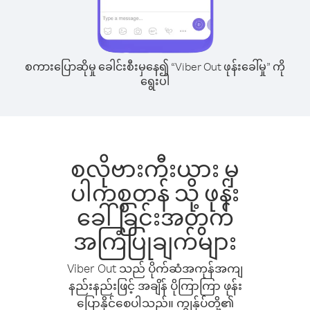
စကားပြောဆိုမှု ခေါင်းစီးမှနေ၍ “Viber Out ဖုန်းခေါ်မှု” ကို
ရွေးပါ
စလိုဗားကီးယား မှ
ပါကစ္စတန် သို့ ဖုန်း
ခေါ်ခြင်းအတွက်
အကြံပြုချက်များ
Viber Out သည် ပိုက်ဆံအကုန်အကျ
နည်းနည်းဖြင့် အချိန် ပိုကြာကြာ ဖုန်း
ပြောနိုင်စေပါသည်။ ကျွန်ုပ်တို့၏