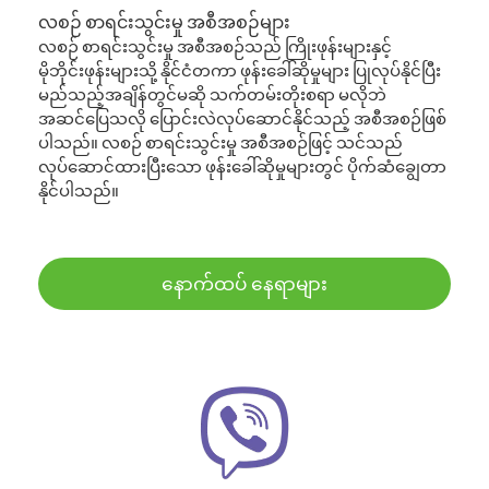
လစဉ် စာရင်းသွင်းမှု အစီအစဉ်များ
လစဉ် စာရင်းသွင်းမှု အစီအစဉ်သည် ကြိုးဖုန်းများနှင့်
မိုဘိုင်းဖုန်းများသို့ နိုင်ငံတကာ ဖုန်းခေါ်ဆိုမှုများ ပြုလုပ်နိုင်ပြီး
မည်သည့်အချိန်တွင်မဆို သက်တမ်းတိုးစရာ မလိုဘဲ
အဆင်ပြေသလို ပြောင်းလဲလုပ်ဆောင်နိုင်သည့် အစီအစဉ်ဖြစ်
ပါသည်။ လစဉ် စာရင်းသွင်းမှု အစီအစဉ်ဖြင့် သင်သည်
လုပ်ဆောင်ထားပြီးသော ဖုန်းခေါ်ဆိုမှုများတွင် ပိုက်ဆံချွေတာ
နိုင်ပါသည်။
နောက်ထပ် နေရာများ