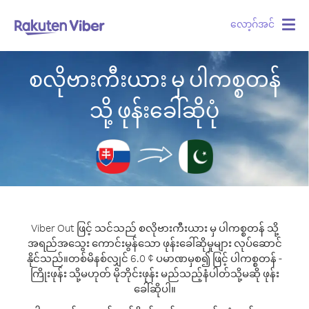
လော့ဂ်အင်
Togg
navig
စလိုဗားကီးယား မှ ပါကစ္စတန်
သို့ ဖုန်းခေါ်ဆိုပုံ
Viber Out ဖြင့် သင်သည် စလိုဗားကီးယား မှ ပါကစ္စတန် သို့
အရည်အသွေး ကောင်းမွန်သော ဖုန်းခေါ်ဆိုမှုများ လုပ်ဆောင်
နိုင်သည်။
တစ်မိနစ်လျှင် 6.0 ¢ ပမာဏမှစ၍ ဖြင့် ပါကစ္စတန် -
ကြိုးဖုန်း သို့မဟုတ် မိုဘိုင်းဖုန်း မည်သည့်နံပါတ်သို့မဆို ဖုန်း
ခေါ်ဆိုပါ။